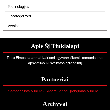
Technologijos
Uncategorized
Verslas
Apie Šį Tinklalapį
Tetos Elmos patarimai įvairiomis gyvenmiškomis temomis, nuo
apšvietimo iki sveikatos sprendimų
Partneriai
Santechnikas Vilniuje - Šildomų grindų įrengimas Vilniuje
Archyvai