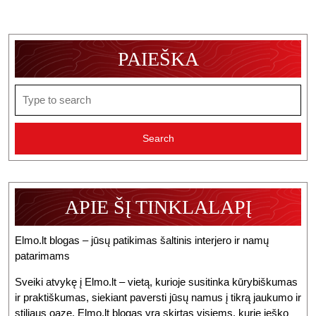
Ir
Kur
PAIEŠKA
Remontuoti
Kaune
Search
for:
APIE ŠĮ TINKLALAPĮ
Elmo.lt blogas – jūsų patikimas šaltinis interjero ir namų
patarimams
Sveiki atvykę į Elmo.lt – vietą, kurioje susitinka kūrybiškumas
ir praktiškumas, siekiant paversti jūsų namus į tikrą jaukumo ir
stiliaus oazę. Elmo.lt blogas yra skirtas visiems, kurie ieško