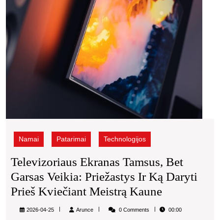
ir
ką
daryti
prieš
kvieč
meist
Kaun
Namai
Patarimai
Technologijos
Televizoriaus Ekranas Tamsus, Bet
Garsas Veikia: Priežastys Ir Ką Daryti
Televizoria
Prieš Kviečiant Meistrą Kaune
Ekranas
Arunce
2026-04-25
Arunce
0 Comments
00:00