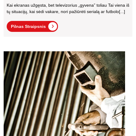
Tamsus,
Kai ekranas užgęsta, bet televizorius „gyvena” toliau Tai viena iš
Bet
tų situacijų, kai sėdi vakare, nori pažiūrėti serialą ar futbolo[...]
Garsas
Pilnas
Veikia:
Pilnas Straipsnis
Straipsnis
Priežastys
Ir
Ką
Kavo
apara
Daryti
nebev
Prieš
siurbl
Kviečiant
kaip
atpaži
Meistrą
gedi
Kaune
ir
kur
remon
Kaun