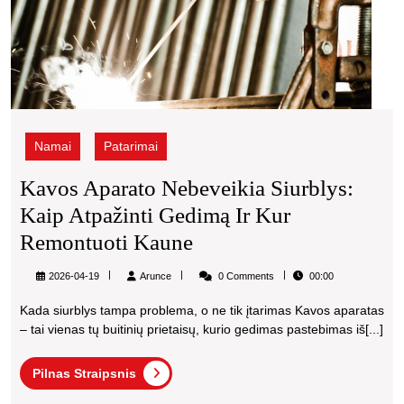
Namai
Patarimai
Kavos Aparato Nebeveikia Siurblys:
Kaip Atpažinti Gedimą Ir Kur
Kavos
Remontuoti Kaune
Aparato
Arunce
2026-04-19
Arunce
0 Comments
00:00
Nebeveikia
Kada siurblys tampa problema, o ne tik įtarimas Kavos aparatas
Siurblys:
– tai vienas tų buitinių prietaisų, kurio gedimas pastebimas iš[...]
Kaip
Pilnas
Atpažinti
Pilnas Straipsnis
Straipsnis
Gedimą