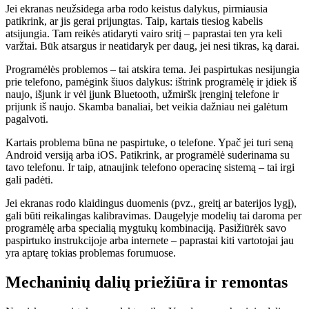
Jei ekranas neužsidega arba rodo keistus dalykus, pirmiausia
patikrink, ar jis gerai prijungtas. Taip, kartais tiesiog kabelis
atsijungia. Tam reikės atidaryti vairo sritį – paprastai ten yra keli
varžtai. Būk atsargus ir neatidaryk per daug, jei nesi tikras, ką darai.
Programėlės problemos – tai atskira tema. Jei paspirtukas nesijungia
prie telefono, pamėgink šiuos dalykus: ištrink programėlę ir įdiek iš
naujo, išjunk ir vėl įjunk Bluetooth, užmiršk įrenginį telefone ir
prijunk iš naujo. Skamba banaliai, bet veikia dažniau nei galėtum
pagalvoti.
Kartais problema būna ne paspirtuke, o telefone. Ypač jei turi seną
Android versiją arba iOS. Patikrink, ar programėlė suderinama su
tavo telefonu. Ir taip, atnaujink telefono operacinę sistemą – tai irgi
gali padėti.
Jei ekranas rodo klaidingus duomenis (pvz., greitį ar baterijos lygį),
gali būti reikalingas kalibravimas. Daugelyje modelių tai daroma per
programėlę arba specialią mygtukų kombinaciją. Pasižiūrėk savo
paspirtuko instrukcijoje arba internete – paprastai kiti vartotojai jau
yra aptarę tokias problemas forumuose.
Mechaninių dalių priežiūra ir remontas