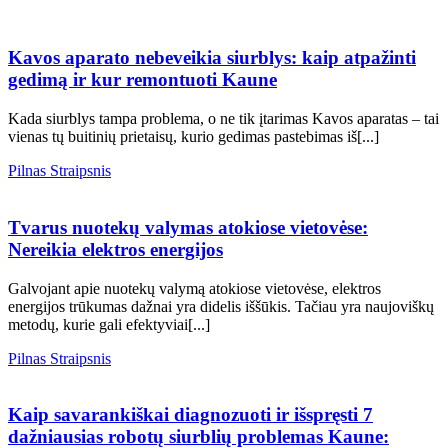
Kavos
aparato
nebeveikia
Kavos aparato nebeveikia siurblys: kaip atpažinti
siurblys:
gedimą ir kur remontuoti Kaune
kaip
atpažinti
Kada siurblys tampa problema, o ne tik įtarimas Kavos aparatas – tai
gedimą
vienas tų buitinių prietaisų, kurio gedimas pastebimas iš[...]
ir
kur
Pilnas
Pilnas Straipsnis
remontuoti
Tvarus
Straipsnis
Kaune
nuotekų
valymas
Tvarus nuotekų valymas atokiose vietovėse:
atokiose
Nereikia elektros energijos
vietovėse:
Nereikia
Galvojant apie nuotekų valymą atokiose vietovėse, elektros
elektros
energijos trūkumas dažnai yra didelis iššūkis. Tačiau yra naujoviškų
energijos
metodų, kurie gali efektyviai[...]
Pilnas
Pilnas Straipsnis
Kaip
Straipsnis
savarankiškai
diagnozuoti
Kaip savarankiškai diagnozuoti ir išspręsti 7
ir
dažniausias robotų siurblių problemas Kaune:
išspręsti