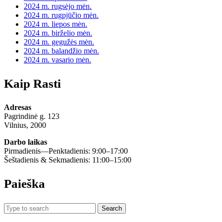
2024 m. rugsėjo mėn.
2024 m. rugpjūčio mėn.
2024 m. liepos mėn.
2024 m. birželio mėn.
2024 m. gegužės mėn.
2024 m. balandžio mėn.
2024 m. vasario mėn.
Kaip Rasti
Adresas
Pagrindinė g. 123
Vilnius, 2000
Darbo laikas
Pirmadienis—Penktadienis: 9:00–17:00
Šeštadienis & Sekmadienis: 11:00–15:00
Paieška
Search
for: