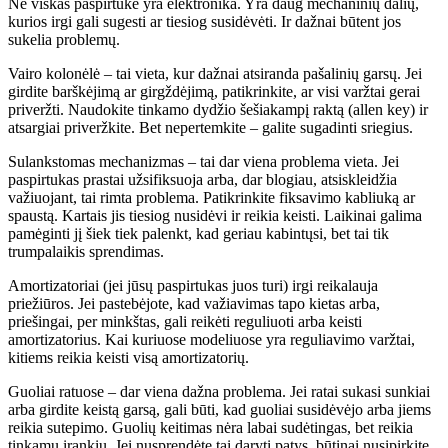
Ne viskas paspirtuke yra elektronika. Yra daug mechaninių dalių,
kurios irgi gali sugesti ar tiesiog susidėvėti. Ir dažnai būtent jos
sukelia problemų.
Vairo kolonėlė – tai vieta, kur dažnai atsiranda pašalinių garsų. Jei
girdite barškėjimą ar girgždėjimą, patikrinkite, ar visi varžtai gerai
priveržti. Naudokite tinkamo dydžio šešiakampį raktą (allen key) ir
atsargiai priveržkite. Bet nepertemkite – galite sugadinti sriegius.
Sulankstomas mechanizmas – tai dar viena problema vieta. Jei
paspirtukas prastai užsifiksuoja arba, dar blogiau, atsiskleidžia
važiuojant, tai rimta problema. Patikrinkite fiksavimo kabliuką ar
spaustą. Kartais jis tiesiog nusidėvi ir reikia keisti. Laikinai galima
pamėginti jį šiek tiek palenkt, kad geriau kabintųsi, bet tai tik
trumpalaikis sprendimas.
Amortizatoriai (jei jūsų paspirtukas juos turi) irgi reikalauja
priežiūros. Jei pastebėjote, kad važiavimas tapo kietas arba,
priešingai, per minkštas, gali reikėti reguliuoti arba keisti
amortizatorius. Kai kuriuose modeliuose yra reguliavimo varžtai,
kitiems reikia keisti visą amortizatorių.
Guoliai ratuose – dar viena dažna problema. Jei ratai sukasi sunkiai
arba girdite keistą garsą, gali būti, kad guoliai susidėvėjo arba jiems
reikia sutepimo. Guolių keitimas nėra labai sudėtingas, bet reikia
tinkamų įrankių. Jei nusprendėte tai daryti patys, būtinai nusipirkite