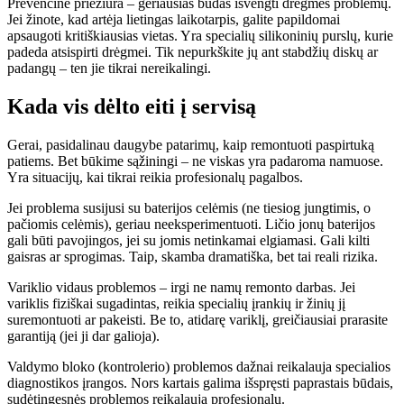
Prevencinė priežiūra – geriausias būdas išvengti drėgmės problemų.
Jei žinote, kad artėja lietingas laikotarpis, galite papildomai
apsaugoti kritiškiausias vietas. Yra specialių silikoninių purslų, kurie
padeda atsispirti drėgmei. Tik nepurkškite jų ant stabdžių diskų ar
padangų – ten jie tikrai nereikalingi.
Kada vis dėlto eiti į servisą
Gerai, pasidalinau daugybe patarimų, kaip remontuoti paspirtuką
patiems. Bet būkime sąžiningi – ne viskas yra padaroma namuose.
Yra situacijų, kai tikrai reikia profesionalų pagalbos.
Jei problema susijusi su baterijos celėmis (ne tiesiog jungtimis, o
pačiomis celėmis), geriau neeksperimentuoti. Ličio jonų baterijos
gali būti pavojingos, jei su jomis netinkamai elgiamasi. Gali kilti
gaisras ar sprogimas. Taip, skamba dramatiška, bet tai reali rizika.
Variklio vidaus problemos – irgi ne namų remonto darbas. Jei
variklis fiziškai sugadintas, reikia specialių įrankių ir žinių jį
suremontuoti ar pakeisti. Be to, atidarę variklį, greičiausiai prarasite
garantiją (jei ji dar galioja).
Valdymo bloko (kontrolerio) problemos dažnai reikalauja specialios
diagnostikos įrangos. Nors kartais galima išspręsti paprastais būdais,
sudėtingesnės problemos reikalauja profesionalų.