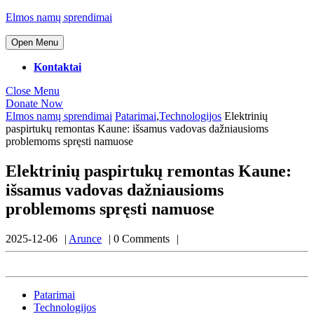
Skip
Elmos namų sprendimai
to
content
Open
Open Menu
Menu
Skip
to
Kontaktai
content
Close
Close Menu
Menu
Donate
Donate Now
Now
Elmos namų sprendimai
Patarimai
,
Technologijos
Elektrinių
paspirtukų remontas Kaune: išsamus vadovas dažniausioms
problemoms spręsti namuose
Elektrinių paspirtukų remontas Kaune:
išsamus vadovas dažniausioms
problemoms spręsti namuose
Arunce
2025-12-06
Arunce
0 Comments
Patarimai
Technologijos