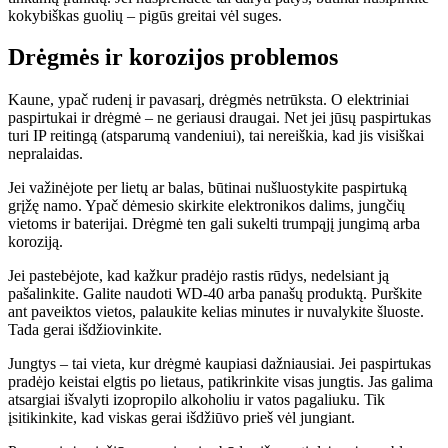
kokybiškas guolių – pigūs greitai vėl suges.
Drėgmės ir korozijos problemos
Kaune, ypač rudenį ir pavasarį, drėgmės netrūksta. O elektriniai
paspirtukai ir drėgmė – ne geriausi draugai. Net jei jūsų paspirtukas
turi IP reitingą (atsparumą vandeniui), tai nereiškia, kad jis visiškai
nepralaidas.
Jei važinėjote per lietų ar balas, būtinai nušluostykite paspirtuką
grįžę namo. Ypač dėmesio skirkite elektronikos dalims, jungčių
vietoms ir baterijai. Drėgmė ten gali sukelti trumpąjį jungimą arba
koroziją.
Jei pastebėjote, kad kažkur pradėjo rastis rūdys, nedelsiant ją
pašalinkite. Galite naudoti WD-40 arba panašų produktą. Purškite
ant paveiktos vietos, palaukite kelias minutes ir nuvalykite šluoste.
Tada gerai išdžiovinkite.
Jungtys – tai vieta, kur drėgmė kaupiasi dažniausiai. Jei paspirtukas
pradėjo keistai elgtis po lietaus, patikrinkite visas jungtis. Jas galima
atsargiai išvalyti izopropilo alkoholiu ir vatos pagaliuku. Tik
įsitikinkite, kad viskas gerai išdžiūvo prieš vėl jungiant.