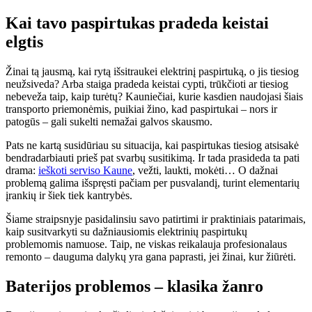
Kai tavo paspirtukas pradeda keistai
elgtis
Žinai tą jausmą, kai rytą išsitraukei elektrinį paspirtuką, o jis tiesiog
neužsiveda? Arba staiga pradeda keistai cypti, trūkčioti ar tiesiog
nebeveža taip, kaip turėtų? Kauniečiai, kurie kasdien naudojasi šiais
transporto priemonėmis, puikiai žino, kad paspirtukai – nors ir
patogūs – gali sukelti nemažai galvos skausmo.
Pats ne kartą susidūriau su situacija, kai paspirtukas tiesiog atsisakė
bendradarbiauti prieš pat svarbų susitikimą. Ir tada prasideda ta pati
drama:
ieškoti serviso Kaune
, vežti, laukti, mokėti… O dažnai
problemą galima išspręsti pačiam per pusvalandį, turint elementarių
įrankių ir šiek tiek kantrybės.
Šiame straipsnyje pasidalinsiu savo patirtimi ir praktiniais patarimais,
kaip susitvarkyti su dažniausiomis elektrinių paspirtukų
problemomis namuose. Taip, ne viskas reikalauja profesionalaus
remonto – dauguma dalykų yra gana paprasti, jei žinai, kur žiūrėti.
Baterijos problemos – klasika žanro