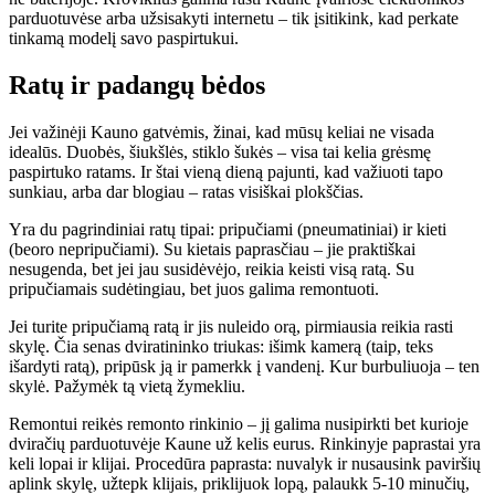
parduotuvėse arba užsisakyti internetu – tik įsitikink, kad perkate
tinkamą modelį savo paspirtukui.
Ratų ir padangų bėdos
Jei važinėji Kauno gatvėmis, žinai, kad mūsų keliai ne visada
idealūs. Duobės, šiukšlės, stiklo šukės – visa tai kelia grėsmę
paspirtuko ratams. Ir štai vieną dieną pajunti, kad važiuoti tapo
sunkiau, arba dar blogiau – ratas visiškai plokščias.
Yra du pagrindiniai ratų tipai: pripučiami (pneumatiniai) ir kieti
(beoro nepripučiami). Su kietais paprasčiau – jie praktiškai
nesugenda, bet jei jau susidėvėjo, reikia keisti visą ratą. Su
pripučiamais sudėtingiau, bet juos galima remontuoti.
Jei turite pripučiamą ratą ir jis nuleido orą, pirmiausia reikia rasti
skylę. Čia senas dviratininko triukas: išimk kamerą (taip, teks
išardyti ratą), pripūsk ją ir pamerkk į vandenį. Kur burbuliuoja – ten
skylė. Pažymėk tą vietą žymekliu.
Remontui reikės remonto rinkinio – jį galima nusipirkti bet kurioje
dviračių parduotuvėje Kaune už kelis eurus. Rinkinyje paprastai yra
keli lopai ir klijai. Procedūra paprasta: nuvalyk ir nusausink paviršių
aplink skylę, užtepk klijais, priklijuok lopą, palaukk 5-10 minučių,