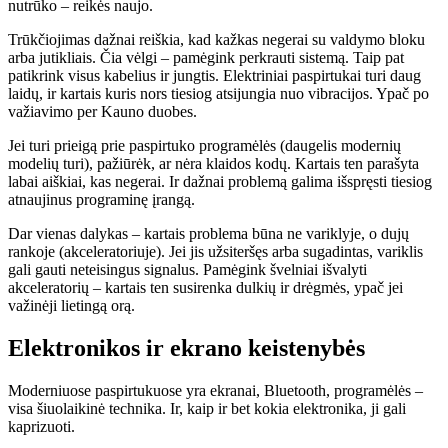
nutrūko – reikės naujo.
Trūkčiojimas dažnai reiškia, kad kažkas negerai su valdymo bloku
arba jutikliais. Čia vėlgi – pamėgink perkrauti sistemą. Taip pat
patikrink visus kabelius ir jungtis. Elektriniai paspirtukai turi daug
laidų, ir kartais kuris nors tiesiog atsijungia nuo vibracijos. Ypač po
važiavimo per Kauno duobes.
Jei turi prieigą prie paspirtuko programėlės (daugelis modernių
modelių turi), pažiūrėk, ar nėra klaidos kodų. Kartais ten parašyta
labai aiškiai, kas negerai. Ir dažnai problemą galima išspręsti tiesiog
atnaujinus programinę įrangą.
Dar vienas dalykas – kartais problema būna ne variklyje, o dujų
rankoje (akceleratoriuje). Jei jis užsiteršęs arba sugadintas, variklis
gali gauti neteisingus signalus. Pamėgink švelniai išvalyti
akceleratorių – kartais ten susirenka dulkių ir drėgmės, ypač jei
važinėji lietingą orą.
Elektronikos ir ekrano keistenybės
Moderniuose paspirtukuose yra ekranai, Bluetooth, programėlės –
visa šiuolaikinė technika. Ir, kaip ir bet kokia elektronika, ji gali
kaprizuoti.