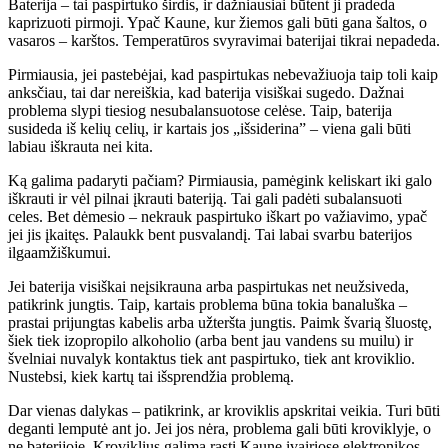
Baterija – tai paspirtuko širdis, ir dažniausiai būtent ji pradeda
kaprizuoti pirmoji. Ypač Kaune, kur žiemos gali būti gana šaltos, o
vasaros – karštos. Temperatūros svyravimai baterijai tikrai nepadeda.
Pirmiausia, jei pastebėjai, kad paspirtukas nebevažiuoja taip toli kaip
anksčiau, tai dar nereiškia, kad baterija visiškai sugedo. Dažnai
problema slypi tiesiog nesubalansuotose celėse. Taip, baterija
susideda iš kelių celių, ir kartais jos „išsiderina” – viena gali būti
labiau iškrauta nei kita.
Ką galima padaryti pačiam? Pirmiausia, pamėgink keliskart iki galo
iškrauti ir vėl pilnai įkrauti bateriją. Tai gali padėti subalansuoti
celes. Bet dėmesio – nekrauk paspirtuko iškart po važiavimo, ypač
jei jis įkaitęs. Palaukk bent pusvalandį. Tai labai svarbu baterijos
ilgaamžiškumui.
Jei baterija visiškai neįsikrauna arba paspirtukas net neužsiveda,
patikrink jungtis. Taip, kartais problema būna tokia banaluška –
prastai prijungtas kabelis arba užteršta jungtis. Paimk švarią šluostę,
šiek tiek izopropilo alkoholio (arba bent jau vandens su muilu) ir
švelniai nuvalyk kontaktus tiek ant paspirtuko, tiek ant kroviklio.
Nustebsi, kiek kartų tai išsprendžia problemą.
Dar vienas dalykas – patikrink, ar kroviklis apskritai veikia. Turi būti
deganti lemputė ant jo. Jei jos nėra, problema gali būti kroviklyje, o
ne baterijoje. Kroviklius galima rasti Kaune įvairiose elektronikos