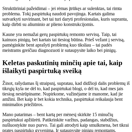
Struktūriniai pažeidimai – jei rėmas įtrūkęs ar sulenktas, tai rimta
problema. Tokį paspirtuką naudoti pavojinga. Kartais galima
sutvarkyti suvirinant, bet tai turi daryti profesionalas, kuris supranta,
kaip dirbti su aliuminio ar plieno konstrukcijomis.
Kaune yra nemažai gerų paspirtukų remonto servisų. Taip, tai
kainuos pinigų, bet kartais tai tiesiog būtina. Prieš vežant į servisą,
pamėginkite bent aprašyti problemą kuo tiksliau – tai padės
meistrams greičiau diagnozuoti ir sutaupysite laiko bei pinigų.
Keletas paskutinių minčių apie tai, kaip
išlaikyti paspirtuką sveiką
Žinot, rašydamas šį straipsnį, supratau, kad didžioji dalis problemų iš
tikrųjų kyla ne dėl to, kad paspirtukai blogi, o dėl to, kad mes jais
tiesiog nesirūpiname. Nupirkome, važinėjame ir manome, kad jie
amžini. Bet kaip ir bet kokia technika, paspirtukai reikalauja bent
minimalios priežiūros.
Mano patarimas – bent kartą per mėnesį skirkite 15 minučių
paspirtukui apžiūrėti. Patikrinkite varžtus, padangas, stabdžius,
nušluostykite nuo purvo. Tai gali atrodyti kaip smulkmena, bet tikrai
pratęs paspirtuko gyvenimą. Ir sutaupysite pinigų remontams.