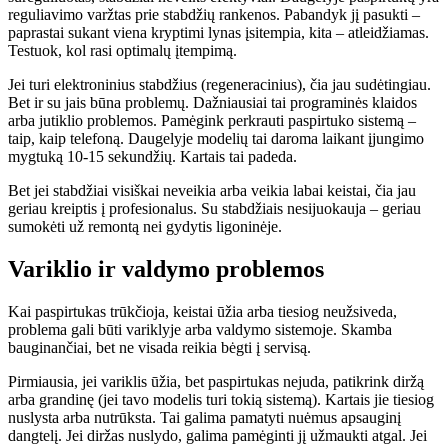
reguliavimo varžtas prie stabdžių rankenos. Pabandyk jį pasukti –
paprastai sukant viena kryptimi lynas įsitempia, kita – atleidžiamas.
Testuok, kol rasi optimalų įtempimą.
Jei turi elektroninius stabdžius (regeneracinius), čia jau sudėtingiau.
Bet ir su jais būna problemų. Dažniausiai tai programinės klaidos
arba jutiklio problemos. Pamėgink perkrauti paspirtuko sistemą –
taip, kaip telefoną. Daugelyje modelių tai daroma laikant įjungimo
mygtuką 10-15 sekundžių. Kartais tai padeda.
Bet jei stabdžiai visiškai neveikia arba veikia labai keistai, čia jau
geriau kreiptis į profesionalus. Su stabdžiais nesijuokauja – geriau
sumokėti už remontą nei gydytis ligoninėje.
Variklio ir valdymo problemos
Kai paspirtukas trūkčioja, keistai ūžia arba tiesiog neužsiveda,
problema gali būti variklyje arba valdymo sistemoje. Skamba
bauginančiai, bet ne visada reikia bėgti į servisą.
Pirmiausia, jei variklis ūžia, bet paspirtukas nejuda, patikrink diržą
arba grandinę (jei tavo modelis turi tokią sistemą). Kartais jie tiesiog
nuslysta arba nutrūksta. Tai galima pamatyti nuėmus apsauginį
dangtelį. Jei diržas nuslydo, galima pamėginti jį užmaukti atgal. Jei