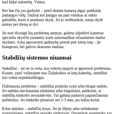
kad klijai sukietėtų. Viskas.
Bet štai čia yra gudrybė – prieš dedant kamerą atgal, patikrink
padangos vidų. Dažnai ten įstrigęs tas pats vinukas ar stiklo
gabalėlis, kuris ir praduręs skylę. Jei jo neištrauksit, nauja skylė
atsiras per dieną ar dvi.
Jei nori išvengti šių problemų ateityje, galima užpildyti kameras
specialiu skysčiu (sealant), kuris automatiškai užsandarins mažas
skylutes. Arba apsvarstyti galimybę pereiti prie kietų ratų – jie
brangesni, bet galvos skausmo mažiau.
Stabdžių sistemos niuansai
Stabdžiai – tai ne ta vieta, kur reikėtų taupyti ar ignoruoti problemas.
Kaune, ypač važiuojant nuo Žaliakalnio ar kitų kalnelių, stabdžiai
turi veikti nepriekaištingai.
Dažniausia problema – stabdžiai pradeda cypti arba blogai stabdo.
Jei stabdai mechaniniai (diskiniai arba būgniniai), patikrink, ar
stabdžių trinkelės nesusidėvėjo. Tai galima padaryti paprasčiausiai
pažiūrėjus. Jei trinkelės plonesės nei 2-3 mm, jas reikia keisti.
Kitas dalykas – stabdžių lynas. Jei jis ištįsęs arba netinkamai
sureguliuotas, stabdžiai neveiks efektyviai. Daugelyje paspirtukų yra