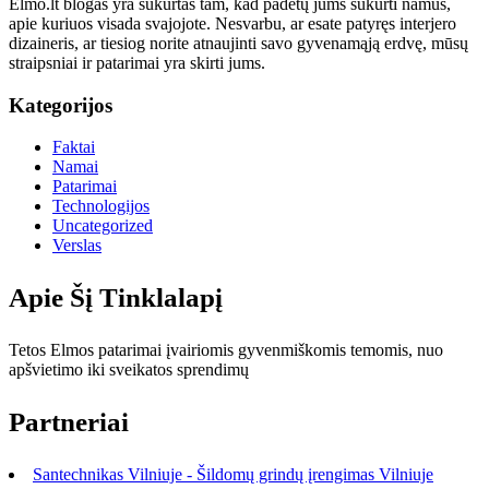
Elmo.lt blogas yra sukurtas tam, kad padėtų jums sukurti namus,
apie kuriuos visada svajojote. Nesvarbu, ar esate patyręs interjero
dizaineris, ar tiesiog norite atnaujinti savo gyvenamąją erdvę, mūsų
straipsniai ir patarimai yra skirti jums.
Kategorijos
Faktai
Namai
Patarimai
Technologijos
Uncategorized
Verslas
Apie Šį Tinklalapį
Tetos Elmos patarimai įvairiomis gyvenmiškomis temomis, nuo
apšvietimo iki sveikatos sprendimų
Partneriai
Santechnikas Vilniuje - Šildomų grindų įrengimas Vilniuje