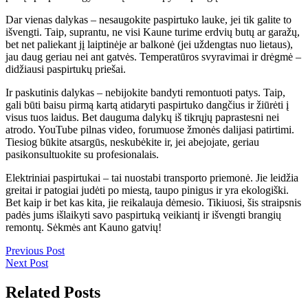
Dar vienas dalykas – nesaugokite paspirtuko lauke, jei tik galite to
išvengti. Taip, suprantu, ne visi Kaune turime erdvių butų ar garažų,
bet net paliekant jį laiptinėje ar balkonė (jei uždengtas nuo lietaus),
jau daug geriau nei ant gatvės. Temperatūros svyravimai ir drėgmė –
didžiausi paspirtukų priešai.
Ir paskutinis dalykas – nebijokite bandyti remontuoti patys. Taip,
gali būti baisu pirmą kartą atidaryti paspirtuko dangčius ir žiūrėti į
visus tuos laidus. Bet dauguma dalykų iš tikrųjų paprastesni nei
atrodo. YouTube pilnas video, forumuose žmonės dalijasi patirtimi.
Tiesiog būkite atsargūs, neskubėkite ir, jei abejojate, geriau
pasikonsultuokite su profesionalais.
Elektriniai paspirtukai – tai nuostabi transporto priemonė. Jie leidžia
greitai ir patogiai judėti po miestą, taupo pinigus ir yra ekologiški.
Bet kaip ir bet kas kita, jie reikalauja dėmesio. Tikiuosi, šis straipsnis
padės jums išlaikyti savo paspirtuką veikiantį ir išvengti brangių
remontų. Sėkmės ant Kauno gatvių!
Navigacija
Previous
Previous Post
Next
Post
Next Post
tarp
Post
įrašų
Related Posts