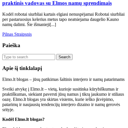
praktinis vadovas su Elmos namų sprendimais
7
dažniausias
Kodėl robotai siurbliai kartais elgiasi nenuspėjamai Robotai siurbliai
robotų
per pastaruosius kelerius metus tapo neatsiejama daugelio Kauno
siurblių
namų dalimi. Šie išmanieji[...]
problemas
Kaune:
Pilnas
Pilnas Straipsnis
praktinis
Straipsnis
vadovas
Paieška
su
Elmos
Search
namų
for:
sprendimais
Apie šį tinklalapį
Elmo.lt blogas – jūsų patikimas šaltinis interjero ir namų patarimams
Sveiki atvykę į Elmo.lt – vietą, kurioje susitinka kūrybiškumas ir
praktiškumas, siekiant paversti jūsų namus į tikrą jaukumo ir stiliaus
oazę. Elmo.lt blogas yra skirtas visiems, kurie ieško įkvėpimo,
patarimų ir naujausių tendencijų interjero dizaino ir namų gerovės
srityje.
Kodėl Elmo.lt blogas?