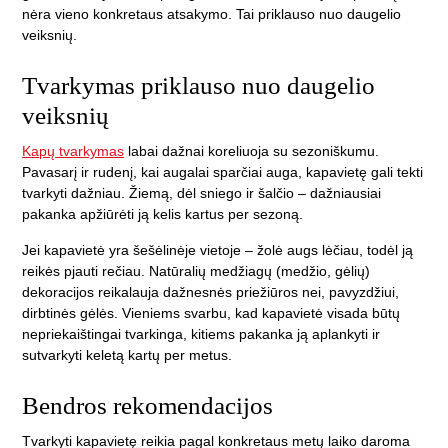
nėra vieno konkretaus atsakymo. Tai priklauso nuo daugelio
veiksnių.
Tvarkymas priklauso nuo daugelio
veiksnių
Kapų tvarkymas
labai dažnai koreliuoja su sezoniškumu.
Pavasarį ir rudenį, kai augalai sparčiai auga, kapavietę gali tekti
tvarkyti dažniau. Žiemą, dėl sniego ir šalčio – dažniausiai
pakanka apžiūrėti ją kelis kartus per sezoną.
Jei kapavietė yra šešėlinėje vietoje – žolė augs lėčiau, todėl ją
reikės pjauti rečiau. Natūralių medžiagų (medžio, gėlių)
dekoracijos reikalauja dažnesnės priežiūros nei, pavyzdžiui,
dirbtinės gėlės. Vieniems svarbu, kad kapavietė visada būtų
nepriekaištingai tvarkinga, kitiems pakanka ją aplankyti ir
sutvarkyti keletą kartų per metus.
Bendros rekomendacijos
Tvarkyti kapavietę reikia pagal konkretaus metų laiko daroma