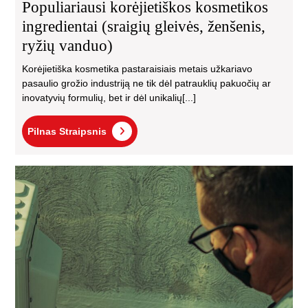
Populiariausi korėjietiškos kosmetikos
ingredientai (sraigių gleivės, ženšenis,
ryžių vanduo)
Korėjietiška kosmetika pastaraisiais metais užkariavo
pasaulio grožio industriją ne tik dėl patrauklių pakuočių ar
inovatyvių formulių, bet ir dėl unikalių[...]
Pilnas
Pilnas Straipsnis
Straipsnis
Kai
sut
iki
30
eur
rem
tel
Viln
daž