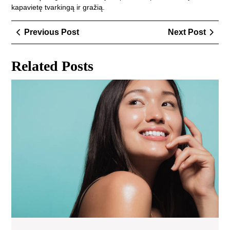
kapavietę tvarkingą ir gražią.
Navigacija
Previous
Next
Previous Post
Next Post
tarp
Post
Post
įrašų
Related Posts
Pop
kor
kos
ing
(sr
gle
žen
ryž
van