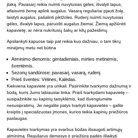
įtaką. Pavasarį reikia nuimti nuvytusias gėles, išvalyti lapus,
atlaisvinti žemę aplink augalus. Vasarą reguliariai pjauti žolę,
laistyti augalus, pašalinti piktžoles. Rudenį nuimti nuvytusias
gėles, išvalyti lapus, paruošti augalus žiemai. Žiemą apžiūrėti
kapavietę, ar nėra nukritusių šakų ar kitų pažeidimų.
Apsilankyti kapuose taip pat reikia kuo dažniau, o tam tikrų
minėjimų metu net būtina
Atminimo dienomis: gimtadieniais, mirties metinėmis,
šventėmis.
Sezonų sandūrose: pavasarį, vasarą, rudenį.
Prieš šventes: Vėlines, Kalėdas.
Kiekviena kapavietė yra unikali. Pasirinkite tvarkymo dažnumą ir
būdą, kuris Jums labiausiai tinka. Prieš tvarkydami kapavietę –
susipažinkite su kapinių taisyklėmis, kad išvengtumėte
nesusipratimų. Jei negalite patys tvarkyti kapavietės – galite
kreiptis į specializuotas įmones, kurios teikia kapinių priežiūros
paslaugas.
Kapavietės tvarkymas yra svarbus būdas išsaugoti artimųjų
atminimą. Reguliarus dėmesys ir priežiūra padės išlaikyti