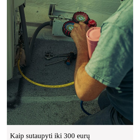
ge
pri
ir
ka
ver
kre
į
spe
Kaip sutaupyti iki 300 eurų