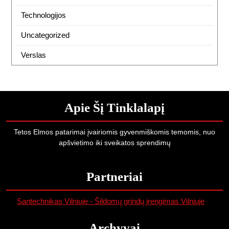
Technologijos
Uncategorized
Verslas
Apie Šį Tinklalapį
Tetos Elmos patarimai įvairiomis gyvenmiškomis temomis, nuo
apšvietimo iki sveikatos sprendimų
Partneriai
Santechnikas Vilniuje - Šildomų grindų įrengimas Vilniuje
Archyvai