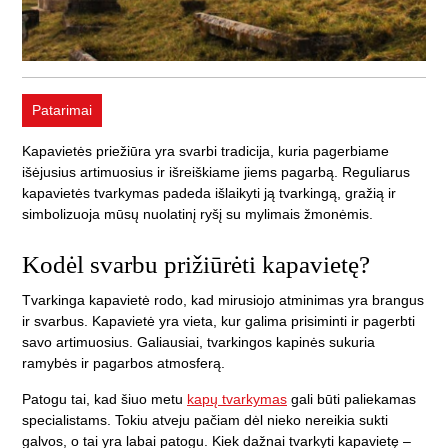
Patarimai
Kapavietės priežiūra yra svarbi tradicija, kuria pagerbiame
išėjusius artimuosius ir išreiškiame jiems pagarbą. Reguliarus
kapavietės tvarkymas padeda išlaikyti ją tvarkingą, gražią ir
simbolizuoja mūsų nuolatinį ryšį su mylimais žmonėmis.
Kodėl svarbu prižiūrėti kapavietę?
Tvarkinga kapavietė rodo, kad mirusiojo atminimas yra brangus
ir svarbus. Kapavietė yra vieta, kur galima prisiminti ir pagerbti
savo artimuosius. Galiausiai, tvarkingos kapinės sukuria
ramybės ir pagarbos atmosferą.
Patogu tai, kad šiuo metu
kapų tvarkymas
gali būti paliekamas
specialistams. Tokiu atveju pačiam dėl nieko nereikia sukti
galvos, o tai yra labai patogu. Kiek dažnai tvarkyti kapavietę –