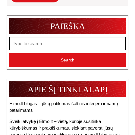
Straipsnis
PAIEŠKA
Search
for:
APIE ŠĮ TINKLALAPĮ
Elmo.lt blogas – jūsų patikimas šaltinis interjero ir namų
patarimams
Sveiki atvykę į Elmo.lt – vietą, kurioje susitinka
kūrybiškumas ir praktiškumas, siekiant paversti jūsų
namus į tikrą jaukumo ir stiliaus oazę. Elmo.lt blogas yra