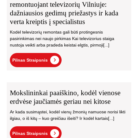
remontuojant televizorių Vilniuje:
dažniausios gedimų priežastys ir kada
verta kreiptis į specialistus
Kodėl televizorių remontas gali būti protingesnis
pasirinkimas nei naujo pirkimas Kai televizorius staiga
nustoja veikti arba pradeda keistai elgtis, pirmoji[...]
Pilnas
Pilnas Straipsnis
Straipsnis
Mokslininkai
paaiškino,
Mokslininkai paaiškino, kodėl vienose
kodėl
vienose
erdvėse jaučiamės geriau nei kitose
erdvėse
Ar kada susimąstei, kodėl vienų žmonių namuose norisi likti
jaučiamės
ilgiau, o iš kitų – kuo greičiau išeiti? Ir kodėl kartais[...]
geriau
nei
Pilnas
kitose
Pilnas Straipsnis