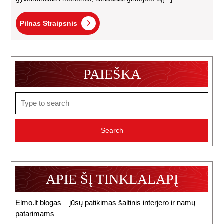
Pilnas
Pilnas Straipsnis
Straipsnis
PAIEŠKA
Search
for:
APIE ŠĮ TINKLALAPĮ
Elmo.lt blogas – jūsų patikimas šaltinis interjero ir namų
patarimams