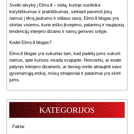
Sveiki atvykę į Elmo.lt – vietą, kurioje susitinka
kūrybiškumas ir praktiškumas, siekiant paversti jūsų
namus į tikrą jaukumo ir stiliaus oazę. Elmo.lt blogas yra
skirtas visiems, kurie ieško įkvėpimo, patarimų ir naujausių
tendencijų interjero dizaino ir namų gerovės srityje.
Kodėl Elmo.lt blogas?
Elmo.lt blogas yra sukurtas tam, kad padėtų jums sukurti
namus, apie kuriuos visada svajojote. Nesvarbu, ar esate
patyręs interjero dizaineris, ar tiesiog norite atnaujinti savo
gyvenamąją erdvę, mūsų straipsniai ir patarimai yra skirti
jums.
KATEGORIJOS
Faktai