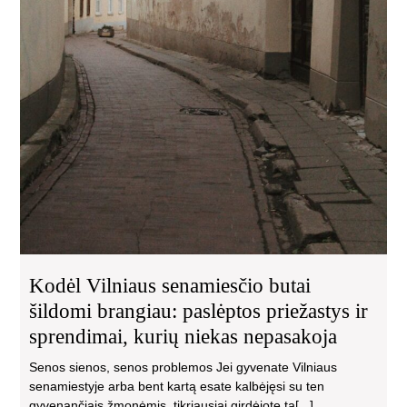
Kodėl Vilniaus senamiesčio butai
šildomi brangiau: paslėptos priežastys ir
sprendimai, kurių niekas nepasakoja
Senos sienos, senos problemos Jei gyvenate Vilniaus
senamiestyje arba bent kartą esate kalbėjęsi su ten
gyvenančiais žmonėmis, tikriausiai girdėjote tą[...]