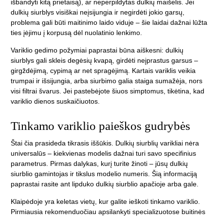
išbandyti kitą prietaisą), ar neperpildytas dulkių maišelis. Jei
dulkių siurblys visiškai neįsijungia ir negirdėti jokio garsų,
problema gali būti maitinimo laido viduje – šie laidai dažnai lūžta
ties įėjimu į korpusą dėl nuolatinio lenkimo.
Variklio gedimo požymiai paprastai būna aiškesni: dulkių
siurblys gali skleis degėsių kvapą, girdėti neįprastus garsus –
girgždėjimą, cypimą ar net spragėjimą. Kartais variklis veikia
trumpai ir išsijungia, arba siurbimo galia staiga sumažėja, nors
visi filtrai švarus. Jei pastebėjote šiuos simptomus, tikėtina, kad
variklio dienos suskaičiuotos.
Tinkamo variklio paieškos gudrybės
Štai čia prasideda tikrasis iššūkis. Dulkių siurblių varikliai nėra
universalūs – kiekvienas modelis dažnai turi savo specifinius
parametrus. Pirmas dalykas, kurį turite žinoti – jūsų dulkių
siurblio gamintojas ir tikslus modelio numeris. Šią informaciją
paprastai rasite ant lipduko dulkių siurblio apačioje arba gale.
Klaipėdoje yra keletas vietų, kur galite ieškoti tinkamo variklio.
Pirmiausia rekomenduočiau apsilankyti specializuotose buitinės