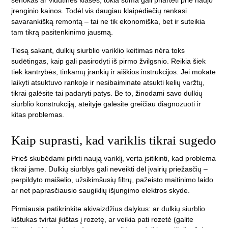
senokas ar vidutinės klasės, tokia suma gali priartėti prie naujo
įrenginio kainos. Todėl vis daugiau klaipėdiečių renkasi
savarankišką remontą – tai ne tik ekonomiška, bet ir suteikia
tam tikrą pasitenkinimo jausmą.
Tiesą sakant, dulkių siurblio variklio keitimas nėra toks
sudėtingas, kaip gali pasirodyti iš pirmo žvilgsnio. Reikia šiek
tiek kantrybės, tinkamų įrankių ir aiškios instrukcijos. Jei mokate
laikyti atsuktuvo rankoje ir nesibaiminate atsukti kelių varžtų,
tikrai galėsite tai padaryti patys. Be to, žinodami savo dulkių
siurblio konstrukciją, ateityje galėsite greičiau diagnozuoti ir
kitas problemas.
Kaip suprasti, kad variklis tikrai sugedo
Prieš skubėdami pirkti naują variklį, verta įsitikinti, kad problema
tikrai jame. Dulkių siurblys gali neveikti dėl įvairių priežasčių –
perpildyto maišelio, užsikimšusių filtrų, pažeisto maitinimo laido
ar net paprasčiausio saugiklių išjungimo elektros skyde.
Pirmiausia patikrinkite akivaizdžius dalykus: ar dulkių siurblio
kištukas tvirtai įkištas į rozetę, ar veikia pati rozetė (galite