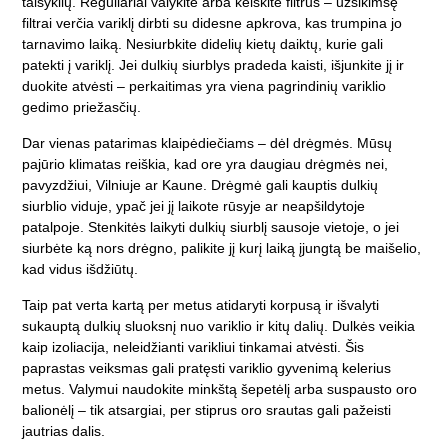
taisyklių. Reguliariai valykite arba keiskite filtrus – užsikimšę
filtrai verčia variklį dirbti su didesne apkrova, kas trumpina jo
tarnavimo laiką. Nesiurbkite didelių kietų daiktų, kurie gali
patekti į variklį. Jei dulkių siurblys pradeda kaisti, išjunkite jį ir
duokite atvėsti – perkaitimas yra viena pagrindinių variklio
gedimo priežasčių.
Dar vienas patarimas klaipėdiečiams – dėl drėgmės. Mūsų
pajūrio klimatas reiškia, kad ore yra daugiau drėgmės nei,
pavyzdžiui, Vilniuje ar Kaune. Drėgmė gali kauptis dulkių
siurblio viduje, ypač jei jį laikote rūsyje ar neapšildytoje
patalpoje. Stenkitės laikyti dulkių siurblį sausoje vietoje, o jei
siurbėte ką nors drėgno, palikite jį kurį laiką įjungtą be maišelio,
kad vidus išdžiūtų.
Taip pat verta kartą per metus atidaryti korpusą ir išvalyti
sukauptą dulkių sluoksnį nuo variklio ir kitų dalių. Dulkės veikia
kaip izoliacija, neleidžianti varikliui tinkamai atvėsti. Šis
paprastas veiksmas gali pratęsti variklio gyvenimą kelerius
metus. Valymui naudokite minkštą šepetėlį arba suspausto oro
balionėlį – tik atsargiai, per stiprus oro srautas gali pažeisti
jautrias dalis.