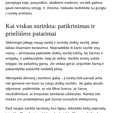
pavojinga kaip, pavyzdžiui, skalbimo mašinos, vis tiek galima
gauti nemalonų smūgį. Ir, žinoma, niekada nedirbkite su įjungtu
į rozetę prietaisu.
Kai viskas surinkta: patikrinimas ir
priežiūros patarimai
Sėkmingai įdiegę naują variklį ir surinkę dulkių siurblį, atėjo
laikas išsamiam testavimui. Nepradėkite iš karto siurbti visų
namų – pirmiausia paleiskite dulkių siurblį tuščią, be žarnos ir
antgalių, ir paklausykite, kaip jis veikia. Variklis turėtų suktis
tolygiai, be pašalinių garsų. Jei viskas gerai, prijunkite žarną ir
pabandykite pasiurbti nedidelį plotą.
Atkreipkite dėmesį į siurbimo galią – ji turėtų būti panaši arba
net geresnė nei buvo su nauju dulkių siurbliu. Jei galia atrodo
silpnesnė, patikrinkite, ar visi filtrai švarus, ar žarna
neužsikimšusi, ar korpusas sandariai uždarytas. Kartais net
mažas oro pratekėjimas gali žymiai sumažinti efektyvumą.
Kad naujas variklis tarnautų kuo ilgiau, laikykitės kelių paprastų