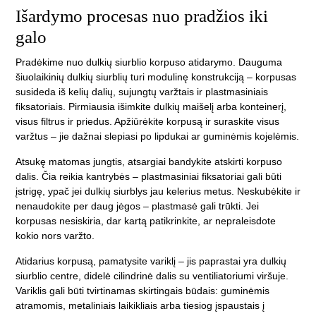
Išardymo procesas nuo pradžios iki
galo
Pradėkime nuo dulkių siurblio korpuso atidarymo. Dauguma
šiuolaikinių dulkių siurblių turi modulinę konstrukciją – korpusas
susideda iš kelių dalių, sujungtų varžtais ir plastmasiniais
fiksatoriais. Pirmiausia išimkite dulkių maišelį arba konteinerį,
visus filtrus ir priedus. Apžiūrėkite korpusą ir suraskite visus
varžtus – jie dažnai slepiasi po lipdukai ar guminėmis kojelėmis.
Atsukę matomas jungtis, atsargiai bandykite atskirti korpuso
dalis. Čia reikia kantrybės – plastmasiniai fiksatoriai gali būti
įstrigę, ypač jei dulkių siurblys jau kelerius metus. Neskubėkite ir
nenaudokite per daug jėgos – plastmasė gali trūkti. Jei
korpusas nesiskiria, dar kartą patikrinkite, ar nepraleisdote
kokio nors varžto.
Atidarius korpusą, pamatysite variklį – jis paprastai yra dulkių
siurblio centre, didelė cilindrinė dalis su ventiliatoriumi viršuje.
Variklis gali būti tvirtinamas skirtingais būdais: guminėmis
atramomis, metaliniais laikikliais arba tiesiog įspaustais į