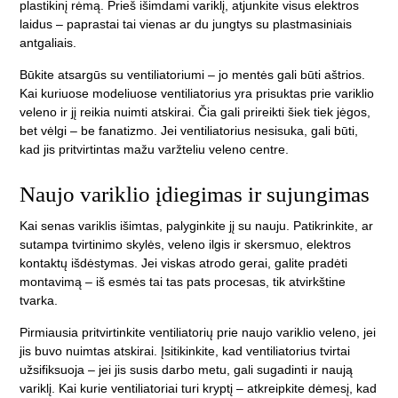
plastikinį rėmą. Prieš išimdami variklį, atjunkite visus elektros
laidus – paprastai tai vienas ar du jungtys su plastmasiniais
antgaliais.
Būkite atsargūs su ventiliatoriumi – jo mentės gali būti aštrios.
Kai kuriuose modeliuose ventiliatorius yra prisuktas prie variklio
veleno ir jį reikia nuimti atskirai. Čia gali prireikti šiek tiek jėgos,
bet vėlgi – be fanatizmo. Jei ventiliatorius nesisuka, gali būti,
kad jis pritvirtintas mažu varžteliu veleno centre.
Naujo variklio įdiegimas ir sujungimas
Kai senas variklis išimtas, palyginkite jį su nauju. Patikrinkite, ar
sutampa tvirtinimo skylės, veleno ilgis ir skersmuo, elektros
kontaktų išdėstymas. Jei viskas atrodo gerai, galite pradėti
montavimą – iš esmės tai tas pats procesas, tik atvirkštine
tvarka.
Pirmiausia pritvirtinkite ventiliatorių prie naujo variklio veleno, jei
jis buvo nuimtas atskirai. Įsitikinkite, kad ventiliatorius tvirtai
užsifiksuoja – jei jis susis darbo metu, gali sugadinti ir naują
variklį. Kai kurie ventiliatoriai turi kryptį – atkreipkite dėmesį, kad