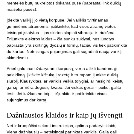
mentelės būtų nukreiptos tinkama puse (paprastai link dulkių
maišelio pusės).
Įdėkite variklį į jo vietą korpuse. Jei variklis tvirtinamas
guminėmis atramomis, įsitikinkite, kad visos atramų vietos
teisingai įstatytos – jos skirtos slopinti vibraciją ir triukšmą.
Prijunkite elektros laidus – čia sunku suklysti, nes jungtys
paprastai yra skirtingų dydžių ir formų, tačiau vis tiek patikrinkite
du kartus. Neteisingas prijungimas gali sugadinti naują variklį
akimirksniu.
Prieš galutinai uždarydami korpusą, verta atlikti bandomąjį
paleidimą. Įkiškite kištuką į rozetę ir trumpam įjunkite dulkių
siurblį. Klausykitės, ar variklis veikia tolygiai, ar nesigirdi keistų
garsų, ar nėra degėsių kvapo. Jei viskas gerai – puiku, galite
tęsti. Jei kažkas ne taip – išjunkite ir patikrinkite visus
sujungimus dar kartą.
Dažniausios klaidos ir kaip jų išvengti
Net ir kruopščiai sekant instrukcijas, galima padaryti klaidų.
Viena dažniausių – neteisingai parinktas variklis. Galia gali