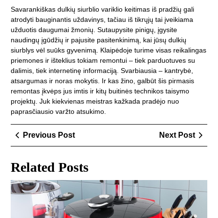
Savarankiškas dulkių siurblio variklio keitimas iš pradžių gali
atrodyti bauginantis uždavinys, tačiau iš tikrųjų tai įveikiama
užduotis daugumai žmonių. Sutaupysite pinigų, įgysite
naudingų įgūdžių ir pajusite pasitenkinimą, kai jūsų dulkių
siurblys vėl suūks gyvenimą. Klaipėdoje turime visas reikalingas
priemones ir išteklius tokiam remontui – tiek parduotuves su
dalimis, tiek internetinę informaciją. Svarbiausia – kantrybė,
atsargumas ir noras mokytis. Ir kas žino, galbūt šis pirmasis
remontas įkvėps jus imtis ir kitų buitinės technikos taisymo
projektų. Juk kiekvienas meistras kažkada pradėjo nuo
paprasčiausio varžto atsukimo.
Navigacija
Previous
Next
Previous Post
Next Post
tarp
Post
Post
įrašų
Related Posts
Jei
per
pir
gre