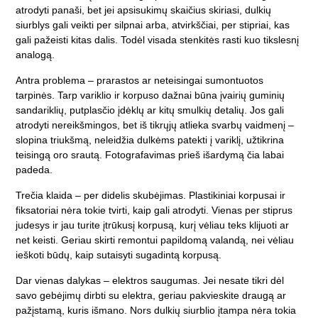
atrodyti panaši, bet jei apsisukimų skaičius skiriasi, dulkių
siurblys gali veikti per silpnai arba, atvirkščiai, per stipriai, kas
gali pažeisti kitas dalis. Todėl visada stenkitės rasti kuo tikslesnį
analogą.
Antra problema – prarastos ar neteisingai sumontuotos
tarpinės. Tarp variklio ir korpuso dažnai būna įvairių guminių
sandariklių, putplasčio įdėklų ar kitų smulkių detalių. Jos gali
atrodyti nereikšmingos, bet iš tikrųjų atlieka svarbų vaidmenį –
slopina triukšmą, neleidžia dulkėms patekti į variklį, užtikrina
teisingą oro srautą. Fotografavimas prieš išardymą čia labai
padeda.
Trečia klaida – per didelis skubėjimas. Plastikiniai korpusai ir
fiksatoriai nėra tokie tvirti, kaip gali atrodyti. Vienas per stiprus
judesys ir jau turite įtrūkusį korpusą, kurį vėliau teks klijuoti ar
net keisti. Geriau skirti remontui papildomą valandą, nei vėliau
ieškoti būdų, kaip sutaisyti sugadintą korpusą.
Dar vienas dalykas – elektros saugumas. Jei nesate tikri dėl
savo gebėjimų dirbti su elektra, geriau pakvieskite draugą ar
pažįstamą, kuris išmano. Nors dulkių siurblio įtampa nėra tokia