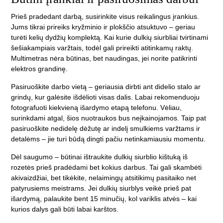
Prieš pradedant darbą, susirinkite visus reikalingus įrankius.
Jums tikrai prireiks kryžminio ir plokščio atsuktuvo – geriau
turėti kelių dydžių komplektą. Kai kurie dulkių siurbliai tvirtinami
šešiakampiais varžtais, todėl gali prireikti atitinkamų raktų.
Multimetras nėra būtinas, bet naudingas, jei norite patikrinti
elektros grandinę.
Pasiruoškite darbo vietą – geriausia dirbti ant didelio stalo ar
grindų, kur galėsite išdėlioti visas dalis. Labai rekomenduoju
fotografuoti kiekvieną išardymo etapą telefonu. Vėliau,
surinkdami atgal, šios nuotraukos bus neįkainojamos. Taip pat
pasiruoškite nedidelę dėžutę ar indelį smulkiems varžtams ir
detalėms – jie turi būdą dingti pačiu netinkamiausiu momentu.
Dėl saugumo – būtinai ištraukite dulkių siurblio kištuką iš
rozetės prieš pradėdami bet kokius darbus. Tai gali skambėti
akivaizdžiai, bet tikėkite, nelaimingų atsitikimų pasitaiko net
patyrusiems meistrams. Jei dulkių siurblys veikė prieš pat
išardymą, palaukite bent 15 minučių, kol variklis atvės – kai
kurios dalys gali būti labai karštos.