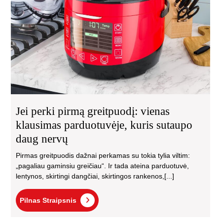
vie
kla
par
kur
sut
da
ner
Jei perki pirmą greitpuodį: vienas
klausimas parduotuvėje, kuris sutaupo
daug nervų
Pirmas greitpuodis dažnai perkamas su tokia tylia viltim:
„pagaliau gaminsiu greičiau“. Ir tada ateina parduotuvė,
lentynos, skirtingi dangčiai, skirtingos rankenos,[...]
Pilnas
Pilnas Straipsnis
Straipsnis