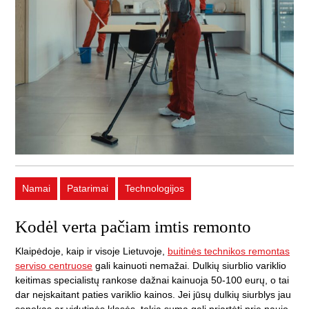
Namai
Patarimai
Technologijos
Kodėl verta pačiam imtis remonto
Klaipėdoje, kaip ir visoje Lietuvoje,
buitinės technikos remontas
serviso centruose
gali kainuoti nemažai. Dulkių siurblio variklio
keitimas specialistų rankose dažnai kainuoja 50-100 eurų, o tai
dar neįskaitant paties variklio kainos. Jei jūsų dulkių siurblys jau