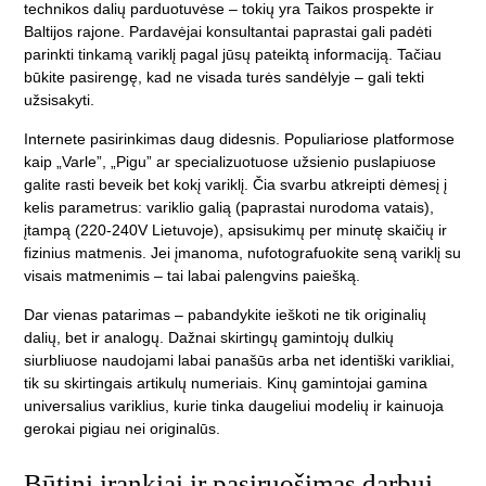
technikos dalių parduotuvėse – tokių yra Taikos prospekte ir
Baltijos rajone. Pardavėjai konsultantai paprastai gali padėti
parinkti tinkamą variklį pagal jūsų pateiktą informaciją. Tačiau
būkite pasirengę, kad ne visada turės sandėlyje – gali tekti
užsisakyti.
Internete pasirinkimas daug didesnis. Populiariose platformose
kaip „Varle”, „Pigu” ar specializuotuose užsienio puslapiuose
galite rasti beveik bet kokį variklį. Čia svarbu atkreipti dėmesį į
kelis parametrus: variklio galią (paprastai nurodoma vatais),
įtampą (220-240V Lietuvoje), apsisukimų per minutę skaičių ir
fizinius matmenis. Jei įmanoma, nufotografuokite seną variklį su
visais matmenimis – tai labai palengvins paiešką.
Dar vienas patarimas – pabandykite ieškoti ne tik originalių
dalių, bet ir analogų. Dažnai skirtingų gamintojų dulkių
siurbliuose naudojami labai panašūs arba net identiški varikliai,
tik su skirtingais artikulų numeriais. Kinų gamintojai gamina
universalius variklius, kurie tinka daugeliui modelių ir kainuoja
gerokai pigiau nei originalūs.
Būtini įrankiai ir pasiruošimas darbui