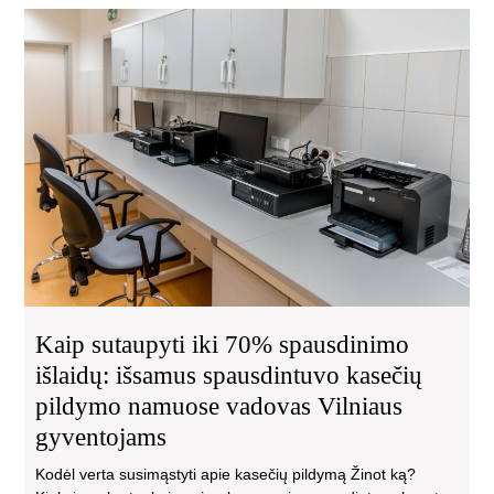
Kai
sut
iki
70
spa
išla
iš
spa
kas
pil
na
va
Vil
gyv
Kaip sutaupyti iki 70% spausdinimo
išlaidų: išsamus spausdintuvo kasečių
pildymo namuose vadovas Vilniaus
gyventojams
Kodėl verta susimąstyti apie kasečių pildymą Žinot ką?