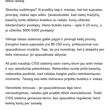
tiekia rašalą.
Skamba sudėtingai? Iš pradžių taip ir maniau, bet kai supratau
principą, viskas tapo aišku. Įsivaizduokite, kad vietoj mažyčių
kasečių turite didelius butelius su rašalu, kurių užtenka
tūkstančiams puslapių. Vieno butelio kaina – apie 5-10 eurų, o
jo užtenka 3000-5000 puslapių!
Vilniuje tokias sistemas galite įsigyti ir įsirengti kelių įmonių.
Įrengimo kaina paprastai yra 80-150 eurų, priklausomai nuo
spausdintuvo modelio. Taip, tai yra investicija, bet ji atsipirks per
kelis mėnesius, jei spausdinate aktyviai.
Aš pats naudoju CISS sistemą savo namų biure jau antri metai
ir esu absoliučiai patenkintas. Nebereikia nuolat pirkti kasečių,
nebereikia jaudintis, kad rašalas baigsis pačiu netinkamiausiu
momentu. Tiesiog kas kelis mėnesius pripildu butelius ir viskas.
Vienintelis minusas – jei spausdintuvas ilgai stovi
nenaudojamas, rašalas gali pradėti džiūti vamzdeliuose. Todėl
CISS sistema geriausia tiems, kas spausdina reguliariai, bent
keletą kartų per savaitę.