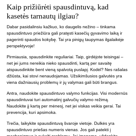
Kaip prižiūrėti spausdintuvą, kad
kasetės tarnautų ilgiau?
Dabar pasidalinsiu kažkuo, ko daugelis nežino – tinkama
spausdintuvo priežiūra gali pratęsti kasečių gyvavimo laiką ir
pagerinti spaudos kokybę. Tai yra pinigų taupymas ilgalaikėje
perspektyvoje!
Pirmiausia, spausdinkite reguliariai. Taip, girdėjote teisingai –
net jei jums nereikia nieko spausdinti, kartą per savaitę
atspausdinkite bent vieną spalvotą puslapį. Kodėl? Nes rašalas
džiūsta, kai stovi nenaudojamas. Užsikimšusios galvutės yra
viena dažniausių problemų ir jų valymas gali būti brangus.
Antra, naudokite spausdintuvo valymo funkcijas. Visi modernūs
spausdintuvai turi automatinį galvučių valymo režimą.
Naudokite jį kartą per mėnesį, net jei viskas veikia gerai. Tai
prevencija, kuri apsimoka.
Trečia, laikykite spausdintuvą švaroje vietoje. Dulkės yra
spausdintuvo priešas numeris vienas. Jos gali patekti į