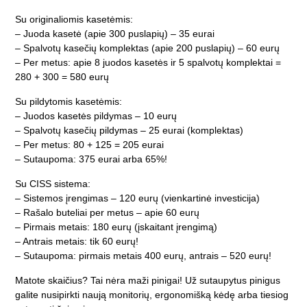
Su originaliomis kasetėmis:
– Juoda kasetė (apie 300 puslapių) – 35 eurai
– Spalvotų kasečių komplektas (apie 200 puslapių) – 60 eurų
– Per metus: apie 8 juodos kasetės ir 5 spalvotų komplektai =
280 + 300 = 580 eurų
Su pildytomis kasetėmis:
– Juodos kasetės pildymas – 10 eurų
– Spalvotų kasečių pildymas – 25 eurai (komplektas)
– Per metus: 80 + 125 = 205 eurai
– Sutaupoma: 375 eurai arba 65%!
Su CISS sistema:
– Sistemos įrengimas – 120 eurų (vienkartinė investicija)
– Rašalo buteliai per metus – apie 60 eurų
– Pirmais metais: 180 eurų (įskaitant įrengimą)
– Antrais metais: tik 60 eurų!
– Sutaupoma: pirmais metais 400 eurų, antrais – 520 eurų!
Matote skaičius? Tai nėra maži pinigai! Už sutaupytus pinigus
galite nusipirkti naują monitorių, ergonomišką kėdę arba tiesiog