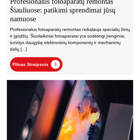
Profesionalus fotoaparatų remontas
Šiauliuose: patikimi sprendimai jūsų
namuose
Profesionalus fotoaparatų remontas reikalauja specialių žinių
ir įgūdžių. Šiuolaikiniai fotoaparatai yra sudėtingi įrenginiai,
turintys daugybę elektroninių komponentų ir mechaninių
dalių.[...]
Pilnas
Pilnas Straipsnis
Straipsnis
Tel
ekr
tam
bet
gar
vei
pri
ir
ką