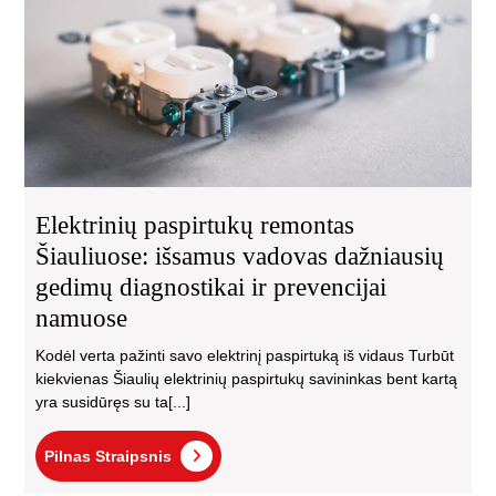
iš
va
daž
ge
dia
ir
pre
na
Elektrinių paspirtukų remontas
Šiauliuose: išsamus vadovas dažniausių
gedimų diagnostikai ir prevencijai
namuose
Kodėl verta pažinti savo elektrinį paspirtuką iš vidaus Turbūt
kiekvienas Šiaulių elektrinių paspirtukų savininkas bent kartą
yra susidūręs su ta[...]
Pilnas
Pilnas Straipsnis
Straipsnis