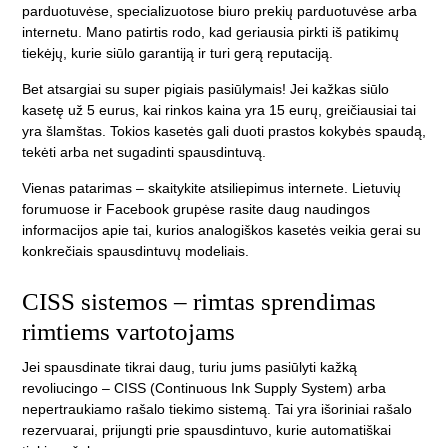
parduotuvėse, specializuotose biuro prekių parduotuvėse arba
internetu. Mano patirtis rodo, kad geriausia pirkti iš patikimų
tiekėjų, kurie siūlo garantiją ir turi gerą reputaciją.
Bet atsargiai su super pigiais pasiūlymais! Jei kažkas siūlo
kasetę už 5 eurus, kai rinkos kaina yra 15 eurų, greičiausiai tai
yra šlamštas. Tokios kasetės gali duoti prastos kokybės spaudą,
tekėti arba net sugadinti spausdintuvą.
Vienas patarimas – skaitykite atsiliepimus internete. Lietuvių
forumuose ir Facebook grupėse rasite daug naudingos
informacijos apie tai, kurios analogiškos kasetės veikia gerai su
konkrečiais spausdintuvų modeliais.
CISS sistemos – rimtas sprendimas
rimtiems vartotojams
Jei spausdinate tikrai daug, turiu jums pasiūlyti kažką
revoliucingo – CISS (Continuous Ink Supply System) arba
nepertraukiamo rašalo tiekimo sistemą. Tai yra išoriniai rašalo
rezervuarai, prijungti prie spausdintuvo, kurie automatiškai