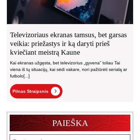
dar
pri
kvi
mei
Ka
Televizoriaus ekranas tamsus, bet garsas
veikia: priežastys ir ką daryti prieš
kviečiant meistrą Kaune
Kai ekranas užgęsta, bet televizorius „gyvena” toliau Tai
viena iš tų situacijų, kai sėdi vakare, nori pažiūrėti serialą ar
futbolo[...]
Pilnas
Pilnas Straipsnis
Straipsnis
PAIEŠKA
Search