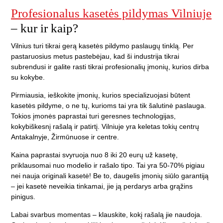
Profesionalus kasetės pildymas Vilniuje
– kur ir kaip?
Vilnius turi tikrai gerą kasetės pildymo paslaugų tinklą. Per
pastaruosius metus pastebėjau, kad ši industrija tikrai
subrendusi ir galite rasti tikrai profesionalių įmonių, kurios dirba
su kokybe.
Pirmiausia, ieškokite įmonių, kurios specializuojasi būtent
kasetės pildyme, o ne tų, kurioms tai yra tik šalutinė paslauga.
Tokios įmonės paprastai turi geresnes technologijas,
kokybiškesnį rašalą ir patirtį. Vilniuje yra keletas tokių centrų
Antakalnyje, Žirmūnuose ir centre.
Kaina paprastai svyruoja nuo 8 iki 20 eurų už kasetę,
priklausomai nuo modelio ir rašalo tipo. Tai yra 50-70% pigiau
nei nauja originali kasetė! Be to, daugelis įmonių siūlo garantiją
– jei kasetė neveikia tinkamai, jie ją perdarys arba grąžins
pinigus.
Labai svarbus momentas – klauskite, kokį rašalą jie naudoja.