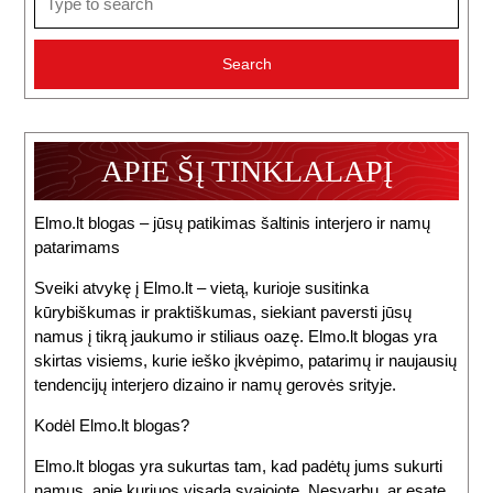
for:
APIE ŠĮ TINKLALAPĮ
Elmo.lt blogas – jūsų patikimas šaltinis interjero ir namų
patarimams
Sveiki atvykę į Elmo.lt – vietą, kurioje susitinka
kūrybiškumas ir praktiškumas, siekiant paversti jūsų
namus į tikrą jaukumo ir stiliaus oazę. Elmo.lt blogas yra
skirtas visiems, kurie ieško įkvėpimo, patarimų ir naujausių
tendencijų interjero dizaino ir namų gerovės srityje.
Kodėl Elmo.lt blogas?
Elmo.lt blogas yra sukurtas tam, kad padėtų jums sukurti
namus, apie kuriuos visada svajojote. Nesvarbu, ar esate