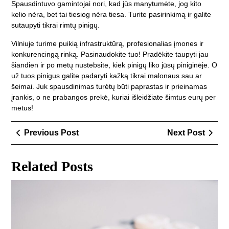
Spausdintuvo gamintojai nori, kad jūs manytumėte, jog kito
kelio nėra, bet tai tiesiog nėra tiesa. Turite pasirinkimą ir galite
sutaupyti tikrai rimtų pinigų.
Vilniuje turime puikią infrastruktūrą, profesionalias įmones ir
konkurencingą rinką. Pasinaudokite tuo! Pradėkite taupyti jau
šiandien ir po metų nustebsite, kiek pinigų liko jūsų piniginėje. O
už tuos pinigus galite padaryti kažką tikrai malonaus sau ar
šeimai. Juk spausdinimas turėtų būti paprastas ir prieinamas
įrankis, o ne prabangos prekė, kuriai išleidžiate šimtus eurų per
metus!
Navigacija
Previous
Next
Previous Post
Next Post
tarp
Post
Post
įrašų
Related Posts
Ele
pas
re
Šia