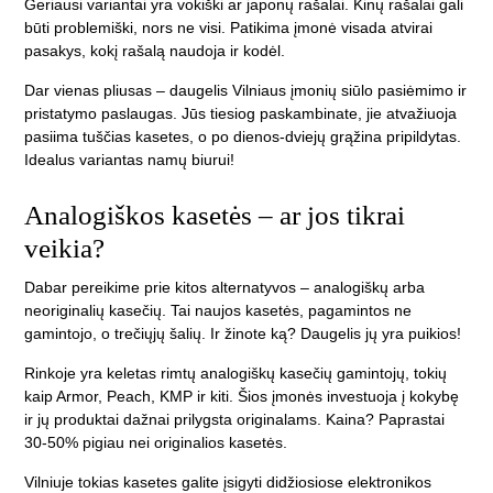
Geriausi variantai yra vokiški ar japonų rašalai. Kinų rašalai gali
būti problemiški, nors ne visi. Patikima įmonė visada atvirai
pasakys, kokį rašalą naudoja ir kodėl.
Dar vienas pliusas – daugelis Vilniaus įmonių siūlo pasiėmimo ir
pristatymo paslaugas. Jūs tiesiog paskambinate, jie atvažiuoja
pasiima tuščias kasetes, o po dienos-dviejų grąžina pripildytas.
Idealus variantas namų biurui!
Analogiškos kasetės – ar jos tikrai
veikia?
Dabar pereikime prie kitos alternatyvos – analogiškų arba
neoriginalių kasečių. Tai naujos kasetės, pagamintos ne
gamintojo, o trečiųjų šalių. Ir žinote ką? Daugelis jų yra puikios!
Rinkoje yra keletas rimtų analogiškų kasečių gamintojų, tokių
kaip Armor, Peach, KMP ir kiti. Šios įmonės investuoja į kokybę
ir jų produktai dažnai prilygsta originalams. Kaina? Paprastai
30-50% pigiau nei originalios kasetės.
Vilniuje tokias kasetes galite įsigyti didžiosiose elektronikos