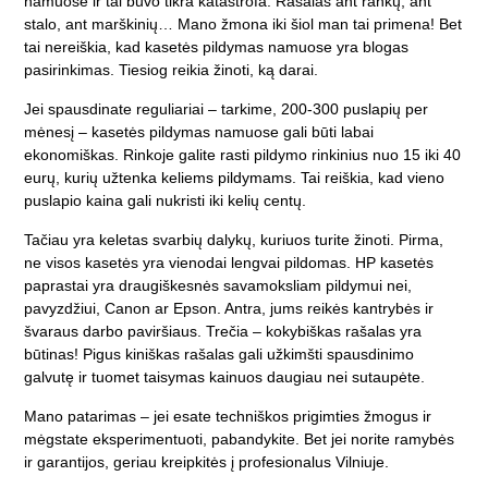
namuose ir tai buvo tikra katastrofa. Rašalas ant rankų, ant
stalo, ant marškinių… Mano žmona iki šiol man tai primena! Bet
tai nereiškia, kad kasetės pildymas namuose yra blogas
pasirinkimas. Tiesiog reikia žinoti, ką darai.
Jei spausdinate reguliariai – tarkime, 200-300 puslapių per
mėnesį – kasetės pildymas namuose gali būti labai
ekonomiškas. Rinkoje galite rasti pildymo rinkinius nuo 15 iki 40
eurų, kurių užtenka keliems pildymams. Tai reiškia, kad vieno
puslapio kaina gali nukristi iki kelių centų.
Tačiau yra keletas svarbių dalykų, kuriuos turite žinoti. Pirma,
ne visos kasetės yra vienodai lengvai pildomas. HP kasetės
paprastai yra draugiškesnės savamoksliam pildymui nei,
pavyzdžiui, Canon ar Epson. Antra, jums reikės kantrybės ir
švaraus darbo paviršiaus. Trečia – kokybiškas rašalas yra
būtinas! Pigus kiniškas rašalas gali užkimšti spausdinimo
galvutę ir tuomet taisymas kainuos daugiau nei sutaupėte.
Mano patarimas – jei esate techniškos prigimties žmogus ir
mėgstate eksperimentuoti, pabandykite. Bet jei norite ramybės
ir garantijos, geriau kreipkitės į profesionalus Vilniuje.