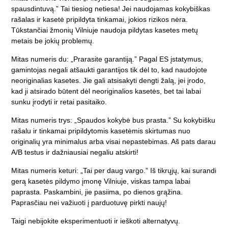
spausdintuvą.” Tai tiesiog netiesa! Jei naudojamas kokybiškas
rašalas ir kasetė pripildyta tinkamai, jokios rizikos nėra.
Tūkstančiai žmonių Vilniuje naudoja pildytas kasetes metų
metais be jokių problemų.
Mitas numeris du: „Prarasite garantiją.” Pagal ES įstatymus,
gamintojas negali atšaukti garantijos tik dėl to, kad naudojote
neoriginalias kasetes. Jie gali atsisakyti dengti žalą, jei įrodo,
kad ji atsirado būtent dėl neoriginalios kasetės, bet tai labai
sunku įrodyti ir retai pasitaiko.
Mitas numeris trys: „Spaudos kokybė bus prasta.” Su kokybišku
rašalu ir tinkamai pripildytomis kasetėmis skirtumas nuo
originalių yra minimalus arba visai nepastebimas. Aš pats darau
A/B testus ir dažniausiai negaliu atskirti!
Mitas numeris keturi: „Tai per daug vargo.” Iš tikrųjų, kai surandi
gerą kasetės pildymo įmonę Vilniuje, viskas tampa labai
paprasta. Paskambini, jie pasiima, po dienos grąžina.
Paprasčiau nei važiuoti į parduotuvę pirkti naujų!
Taigi nebijokite eksperimentuoti ir ieškoti alternatyvų.