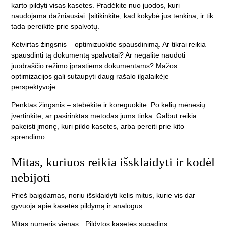
karto pildyti visas kasetes. Pradėkite nuo juodos, kuri
naudojama dažniausiai. Įsitikinkite, kad kokybė jus tenkina, ir tik
tada pereikite prie spalvotų.
Ketvirtas žingsnis – optimizuokite spausdinimą. Ar tikrai reikia
spausdinti tą dokumentą spalvotai? Ar negalite naudoti
juodraščio režimo įprastiems dokumentams? Mažos
optimizacijos gali sutaupyti daug rašalo ilgalaikėje
perspektyvoje.
Penktas žingsnis – stebėkite ir koreguokite. Po kelių mėnesių
įvertinkite, ar pasirinktas metodas jums tinka. Galbūt reikia
pakeisti įmonę, kuri pildo kasetes, arba pereiti prie kito
sprendimo.
Mitas, kuriuos reikia išsklaidyti ir kodėl
nebijoti
Prieš baigdamas, noriu išsklaidyti kelis mitus, kurie vis dar
gyvuoja apie kasetės pildymą ir analogus.
Mitas numeris vienas: „Pildytos kasetės sugadins