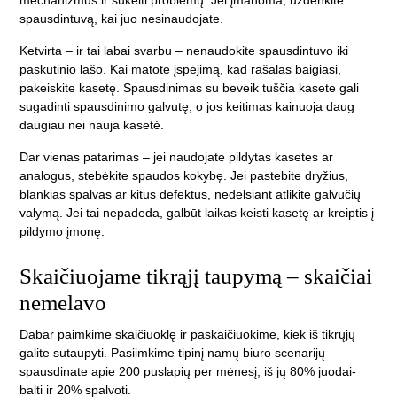
mechanizmus ir sukelti problemų. Jei įmanoma, uždenkite
spausdintuvą, kai juo nesinaudojate.
Ketvirta – ir tai labai svarbu – nenaudokite spausdintuvo iki
paskutinio lašo. Kai matote įspėjimą, kad rašalas baigiasi,
pakeiskite kasetę. Spausdinimas su beveik tuščia kasete gali
sugadinti spausdinimo galvutę, o jos keitimas kainuoja daug
daugiau nei nauja kasetė.
Dar vienas patarimas – jei naudojate pildytas kasetes ar
analogus, stebėkite spaudos kokybę. Jei pastebite dryžius,
blankias spalvas ar kitus defektus, nedelsiant atlikite galvučių
valymą. Jei tai nepadeda, galbūt laikas keisti kasetę ar kreiptis į
pildymo įmonę.
Skaičiuojame tikrąjį taupymą – skaičiai
nemelavo
Dabar paimkime skaičiuoklę ir paskaičiuokime, kiek iš tikrųjų
galite sutaupyti. Pasiimkime tipinį namų biuro scenarijų –
spausdinate apie 200 puslapių per mėnesį, iš jų 80% juodai-
balti ir 20% spalvoti.