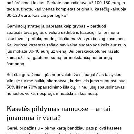
pažiūrėkime į faktus. Perkate spausdintuvą už 100-150 eurų, o
tada sužinote, kad vienas kompletas originalių kasečių kainuoja
80-120 eurų. Kas čia per logika?
Gamintojų strategija paprasta kaip grybas – parduoti
spausdintuvą pigiai, o vėliau uždirbti iš kasečių. Tai primena
skustuvo ir peiliukų modelį, tik čia maržos yra tiesiog kosmines.
Kai kuriose kasetėse rašalo savikaina sudaro vos kelis eurus, o
jūs mokate 30-40 eurų už vieną! Jei perskaičiuotume rašalo
kainą už litrą, gautume sumą, pranokstančią net brangų
šampaną.
Bet štai gera žinia – jūs neprivalote žaisti pagal šias taisykles.
Vilniuje turime puikių alternatyvų, kurios leis jums sutaupyti nuo
50% iki net 70% spausdinimo išlaidų. Ir ne, jūsų spausdintuvas
nenustos veikti, nesprogs ir neatskris į kosmosą.
Kasetės pildymas namuose – ar tai
įmanoma ir verta?
Gerai, pripažinsiu – pirmą kartą bandžiau pats pildyti kasetes