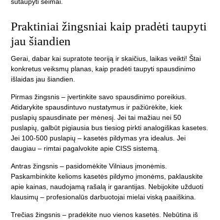
sutaupyti šeimai.
Praktiniai žingsniai kaip pradėti taupyti
jau šiandien
Gerai, dabar kai supratote teoriją ir skaičius, laikas veikti! Štai
konkretus veiksmų planas, kaip pradėti taupyti spausdinimo
išlaidas jau šiandien.
Pirmas žingsnis – įvertinkite savo spausdinimo poreikius.
Atidarykite spausdintuvo nustatymus ir pažiūrėkite, kiek
puslapių spausdinate per mėnesį. Jei tai mažiau nei 50
puslapių, galbūt pigiausia bus tiesiog pirkti analogiškas kasetes.
Jei 100-500 puslapių – kasetės pildymas yra idealus. Jei
daugiau – rimtai pagalvokite apie CISS sistemą.
Antras žingsnis – pasidomėkite Vilniaus įmonėmis.
Paskambinkite kelioms kasetės pildymo įmonėms, paklauskite
apie kainas, naudojamą rašalą ir garantijas. Nebijokite užduoti
klausimų – profesionalūs darbuotojai mielai viską paaiškina.
Trečias žingsnis – pradėkite nuo vienos kasetės. Nebūtina iš