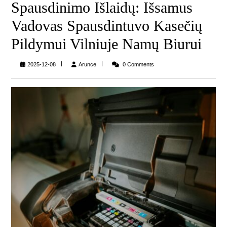
Spausdinimo Išlaidų: Išsamus
Vadovas Spausdintuvo Kasečių
Pildymui Vilniuje Namų Biurui
Arunce
2025-12-08
Arunce
0 Comments