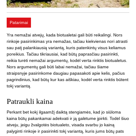
Patarimai
Yra nemažai atvejų, kada biotualetai gali būti reikalingi. Nors
rinkoje pasirinkimas yra nemažas, tačiau kiekvienas nori atrasti
sau patį palankiausią variantą, kuris patenkintų visus keliamus
poreikius. Tačiau tikriausiai, kad būtų paprasčiau pasirinkti,
reikia turėti nemažai argumentų, kodėl verta rinktis biotualetus.
Nors argumentų gali būti labai nemažai, tačiau šiame
straipsnyje pasirinkome daugiau papasakoti apie kelis, pačius
pagrindinius, kad būtų kur kas aiškiau, kodėl verta rinktis būtent
tokį variantą.
Patraukli kaina
Perkant bet kokį ilgaamžį daiktą stengiamės, kad jo siūloma
kaina būtų pakankamai adekvati ir ją galėtume įpirkti. Todėl šiuo
atveju, jeigu žvalgotės biotualeto, visada svarbu jo kainą
palyginti rinkoje ir pasirinkti tokį variantą, kuris jums būtų pats