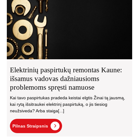
iš
va
daž
pr
spr
na
Elektrinių paspirtukų remontas Kaune:
išsamus vadovas dažniausioms
problemoms spręsti namuose
Kai tavo paspirtukas pradeda keistai elgtis Žinai tą jausmą,
kai rytą išsitraukei elektrinį paspirtuką, o jis tiesiog
neužsiveda? Arba staiga[...]
Pilnas
Pilnas Straipsnis
Straipsnis