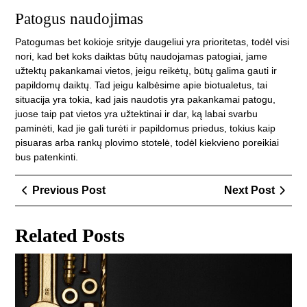
Patogus naudojimas
Patogumas bet kokioje srityje daugeliui yra prioritetas, todėl visi
nori, kad bet koks daiktas būtų naudojamas patogiai, jame
užtektų pakankamai vietos, jeigu reikėtų, būtų galima gauti ir
papildomų daiktų. Tad jeigu kalbėsime apie biotualetus, tai
situacija yra tokia, kad jais naudotis yra pakankamai patogu,
juose taip pat vietos yra užtektinai ir dar, ką labai svarbu
paminėti, kad jie gali turėti ir papildomus priedus, tokius kaip
pisuaras arba rankų plovimo stotelė, todėl kiekvieno poreikiai
bus patenkinti.
Navigacija
Previous
Next
Previous Post
Next Post
tarp
Post
Post
įrašų
Related Posts
Ele
pas
re
Kau