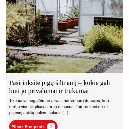
Pasirinksite pigų šiltnamį – kokie gali
būti jo privalumai ir trūkumai
Tikriausiai negalėtume atrasti nei vienos situacijos, kuri
turėtų vien tik pliusus arba minusus. Tad renkantis kiek
pigesnį daiktą galime sulaukti[...]
Pilnas
Pilnas Straipsnis