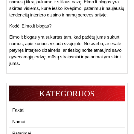
namus į tikrą jaukumo ir stiliaus oazę. Elmo.lt blogas yra
skirtas visiems, kurie ieško įkvėpimo, patarimų ir naujausių
tendencijų interjero dizaino ir namų gerovės srityje.
Kodėl Elmo.lt blogas?
Elmo.lt blogas yra sukurtas tam, kad padėtų jums sukurti
namus, apie kuriuos visada svajojote. Nesvarbu, ar esate
patyręs interjero dizaineris, ar tiesiog norite atnaujinti savo
gyvenamąją erdvę, mūsų straipsniai ir patarimai yra skirti
jums.
KATEGORIJOS
Faktai
Namai
Patarimai