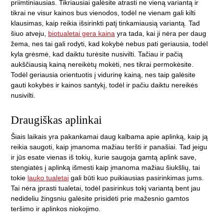
priimtiniausias. Tikriausiai galėsite atrasti ne vieną variantą ir
tikrai ne visur kainos bus vienodos, todėl ne vienam gali kilti
klausimas, kaip reikia išsirinkti patį tinkamiausią variantą. Tad
šiuo atveju,
biotualetai gera kaina
yra tada, kai ji nėra per daug
žema, nes tai gali rodyti, kad kokybė nebus pati geriausia, todėl
kyla grėsmė, kad daiktu turėsite nusivilti. Tačiau ir pačią
aukščiausią kainą nereikėtų mokėti, nes tikrai permokėsite.
Todėl geriausia orientuotis į vidurinę kainą, nes taip galėsite
gauti kokybės ir kainos santykį, todėl ir pačiu daiktu nereikės
nusivilti.
Draugiškas aplinkai
Šiais laikais yra pakankamai daug kalbama apie aplinką, kaip ją
reikia saugoti, kaip įmanoma mažiau teršti ir panašiai. Tad jeigu
ir jūs esate vienas iš tokių, kurie saugoja gamtą aplink save,
stengiatės į aplinką išmesti kaip įmanoma mažiau šiukšlių, tai
tokie
lauko tualetai
gali būti kuo puikiausias pasirinkimas jums.
Tai nėra įprasti tualetai, todėl pasirinkus tokį variantą bent jau
nedideliu žingsniu galėsite prisidėti prie mažesnio gamtos
teršimo ir aplinkos niokojimo.