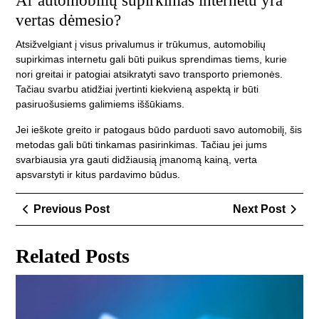
Ar automobilių supirkimas internetu yra
vertas dėmesio?
Atsižvelgiant į visus privalumus ir trūkumus, automobilių
supirkimas internetu gali būti puikus sprendimas tiems, kurie
nori greitai ir patogiai atsikratyti savo transporto priemonės.
Tačiau svarbu atidžiai įvertinti kiekvieną aspektą ir būti
pasiruošusiems galimiems iššūkiams.
Jei ieškote greito ir patogaus būdo parduoti savo automobilį, šis
metodas gali būti tinkamas pasirinkimas. Tačiau jei jums
svarbiausia yra gauti didžiausią įmanomą kainą, verta
apsvarstyti ir kitus pardavimo būdus.
Navigacija
Previous
Next
Previous Post
Next Post
tarp
Post
Post
įrašų
Related Posts
Išm
var
ir