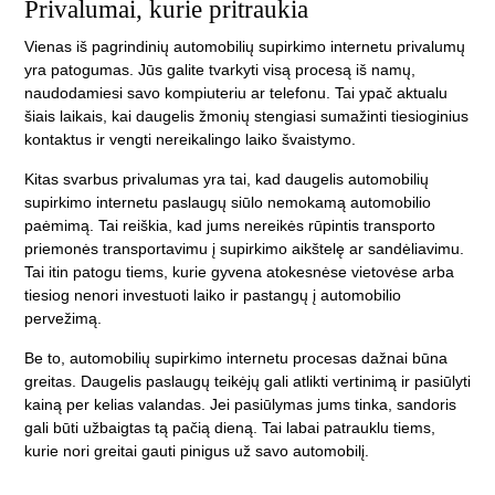
Privalumai, kurie pritraukia
Vienas iš pagrindinių automobilių supirkimo internetu privalumų
yra patogumas. Jūs galite tvarkyti visą procesą iš namų,
naudodamiesi savo kompiuteriu ar telefonu. Tai ypač aktualu
šiais laikais, kai daugelis žmonių stengiasi sumažinti tiesioginius
kontaktus ir vengti nereikalingo laiko švaistymo.
Kitas svarbus privalumas yra tai, kad daugelis automobilių
supirkimo internetu paslaugų siūlo nemokamą automobilio
paėmimą. Tai reiškia, kad jums nereikės rūpintis transporto
priemonės transportavimu į supirkimo aikštelę ar sandėliavimu.
Tai itin patogu tiems, kurie gyvena atokesnėse vietovėse arba
tiesiog nenori investuoti laiko ir pastangų į automobilio
pervežimą.
Be to, automobilių supirkimo internetu procesas dažnai būna
greitas. Daugelis paslaugų teikėjų gali atlikti vertinimą ir pasiūlyti
kainą per kelias valandas. Jei pasiūlymas jums tinka, sandoris
gali būti užbaigtas tą pačią dieną. Tai labai patrauklu tiems,
kurie nori greitai gauti pinigus už savo automobilį.