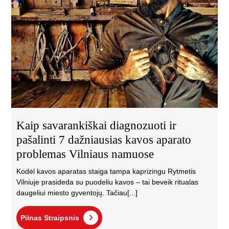
ir
paš
7
daž
ka
apa
pro
Vil
na
Kaip savarankiškai diagnozuoti ir
pašalinti 7 dažniausias kavos aparato
problemas Vilniaus namuose
Kodėl kavos aparatas staiga tampa kaprizingu Rytmetis
Vilniuje prasideda su puodeliu kavos – tai beveik ritualas
daugeliui miesto gyventojų. Tačiau[...]
Pilnas
Pilnas Straipsnis
Straipsnis