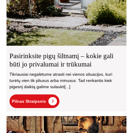
Pasirinksite pigų šiltnamį – kokie gali
būti jo privalumai ir trūkumai
Tikriausiai negalėtume atrasti nei vienos situacijos, kuri
turėtų vien tik pliusus arba minusus. Tad renkantis kiek
pigesnį daiktą galime sulaukti[...]
Pilnas
Pilnas Straipsnis
Straipsnis
Kai
sav
dia