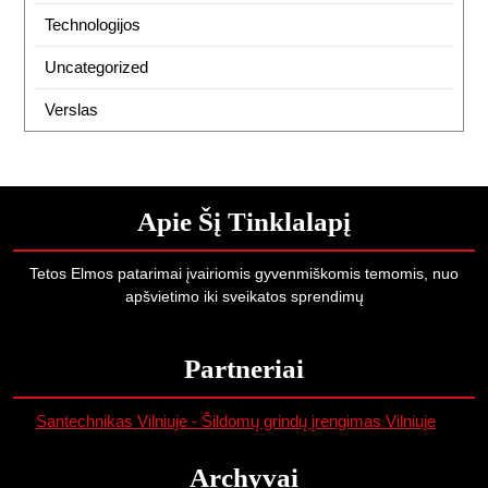
Technologijos
Uncategorized
Verslas
Apie Šį Tinklalapį
Tetos Elmos patarimai įvairiomis gyvenmiškomis temomis, nuo
apšvietimo iki sveikatos sprendimų
Partneriai
Santechnikas Vilniuje - Šildomų grindų įrengimas Vilniuje
Archyvai