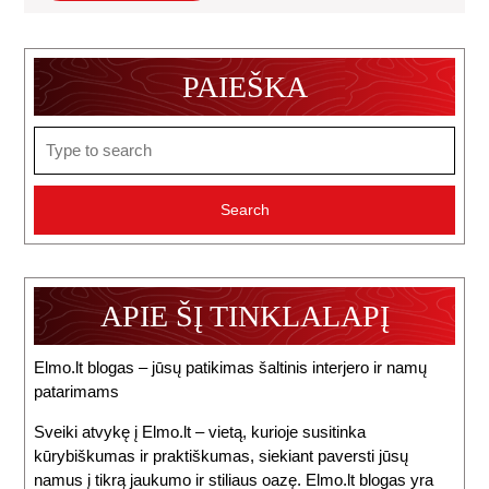
PAIEŠKA
Search
for:
APIE ŠĮ TINKLALAPĮ
Elmo.lt blogas – jūsų patikimas šaltinis interjero ir namų
patarimams
Sveiki atvykę į Elmo.lt – vietą, kurioje susitinka
kūrybiškumas ir praktiškumas, siekiant paversti jūsų
namus į tikrą jaukumo ir stiliaus oazę. Elmo.lt blogas yra