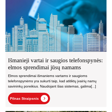
sau
tel
el
spr
jūs
na
Išmanieji vartai ir saugios telefonspynės:
elmos sprendimai jūsų namams
Elmos sprendimai išmaniems vartams ir saugioms
telefonspynėms yra sukurti taip, kad atitiktų įvairių namų
savininkų poreikius. Naudojant šias sistemas, galima[...]
Pilnas
Pilnas Straipsnis
Straipsnis