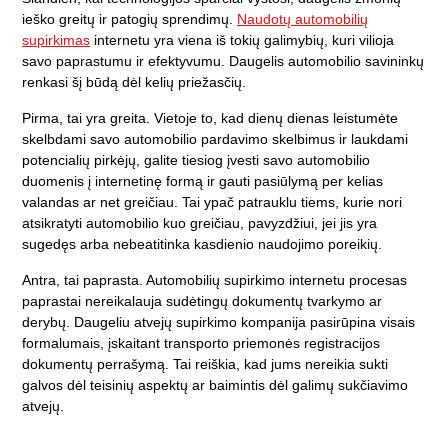
ieško greitų ir patogių sprendimų.
Naudotų automobilių
supirkimas
internetu yra viena iš tokių galimybių, kuri vilioja
savo paprastumu ir efektyvumu. Daugelis automobilio savininkų
renkasi šį būdą dėl kelių priežasčių.
Pirma, tai yra greita. Vietoje to, kad dienų dienas leistumėte
skelbdami savo automobilio pardavimo skelbimus ir laukdami
potencialių pirkėjų, galite tiesiog įvesti savo automobilio
duomenis į internetinę formą ir gauti pasiūlymą per kelias
valandas ar net greičiau. Tai ypač patrauklu tiems, kurie nori
atsikratyti automobilio kuo greičiau, pavyzdžiui, jei jis yra
sugedęs arba nebeatitinka kasdienio naudojimo poreikių.
Antra, tai paprasta. Automobilių supirkimo internetu procesas
paprastai nereikalauja sudėtingų dokumentų tvarkymo ar
derybų. Daugeliu atvejų supirkimo kompanija pasirūpina visais
formalumais, įskaitant transporto priemonės registracijos
dokumentų perrašymą. Tai reiškia, kad jums nereikia sukti
galvos dėl teisinių aspektų ar baimintis dėl galimų sukčiavimo
atvejų.