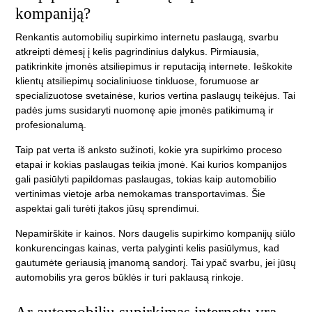
kompaniją?
Renkantis automobilių supirkimo internetu paslaugą, svarbu
atkreipti dėmesį į kelis pagrindinius dalykus. Pirmiausia,
patikrinkite įmonės atsiliepimus ir reputaciją internete. Ieškokite
klientų atsiliepimų socialiniuose tinkluose, forumuose ar
specializuotose svetainėse, kurios vertina paslaugų teikėjus. Tai
padės jums susidaryti nuomonę apie įmonės patikimumą ir
profesionalumą.
Taip pat verta iš anksto sužinoti, kokie yra supirkimo proceso
etapai ir kokias paslaugas teikia įmonė. Kai kurios kompanijos
gali pasiūlyti papildomas paslaugas, tokias kaip automobilio
vertinimas vietoje arba nemokamas transportavimas. Šie
aspektai gali turėti įtakos jūsų sprendimui.
Nepamirškite ir kainos. Nors daugelis supirkimo kompanijų siūlo
konkurencingas kainas, verta palyginti kelis pasiūlymus, kad
gautumėte geriausią įmanomą sandorį. Tai ypač svarbu, jei jūsų
automobilis yra geros būklės ir turi paklausą rinkoje.