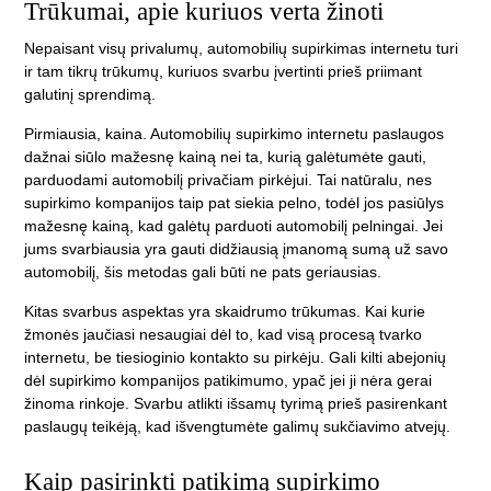
Trūkumai, apie kuriuos verta žinoti
Nepaisant visų privalumų, automobilių supirkimas internetu turi
ir tam tikrų trūkumų, kuriuos svarbu įvertinti prieš priimant
galutinį sprendimą.
Pirmiausia, kaina. Automobilių supirkimo internetu paslaugos
dažnai siūlo mažesnę kainą nei ta, kurią galėtumėte gauti,
parduodami automobilį privačiam pirkėjui. Tai natūralu, nes
supirkimo kompanijos taip pat siekia pelno, todėl jos pasiūlys
mažesnę kainą, kad galėtų parduoti automobilį pelningai. Jei
jums svarbiausia yra gauti didžiausią įmanomą sumą už savo
automobilį, šis metodas gali būti ne pats geriausias.
Kitas svarbus aspektas yra skaidrumo trūkumas. Kai kurie
žmonės jaučiasi nesaugiai dėl to, kad visą procesą tvarko
internetu, be tiesioginio kontakto su pirkėju. Gali kilti abejonių
dėl supirkimo kompanijos patikimumo, ypač jei ji nėra gerai
žinoma rinkoje. Svarbu atlikti išsamų tyrimą prieš pasirenkant
paslaugų teikėją, kad išvengtumėte galimų sukčiavimo atvejų.
Kaip pasirinkti patikimą supirkimo