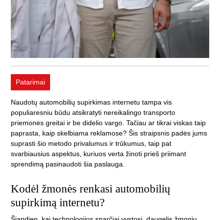
Patarimai
Naudotų automobilių supirkimas internetu tampa vis
populiaresniu būdu atsikratyti nereikalingo transporto
priemonės greitai ir be didelio vargo. Tačiau ar tikrai viskas taip
paprasta, kaip skelbiama reklamose? Šis straipsnis padės jums
suprasti šio metodo privalumus ir trūkumus, taip pat
svarbiausius aspektus, kuriuos verta žinoti prieš priimant
sprendimą pasinaudoti šia paslauga.
Kodėl žmonės renkasi automobilių
supirkimą internetu?
Šiandien, kai technologijos sparčiai vystosi, daugelis žmonių