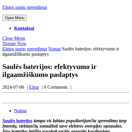
Skip
Elmos namų sprendimai
to
content
Open
Open Menu
Menu
Skip
to
Kontaktai
content
Close
Close Menu
Menu
Donate
Donate Now
Now
Elmos namų sprendimai
Namai
Saulės baterijos: efektyvumo ir
ilgaamžiškumo paslaptys
Saulės baterijos: efektyvumo ir
ilgaamžiškumo paslaptys
Elma
2024-07-06
Elma
0 Comments
Namai
Saulės baterijos
tampa vis labiau populiarėjančiu sprendimu tarp
žmonių, siekiančių sumažinti savo elektros energijos sąnaudas.
Šios baterijos leidžia naudoti saulės energiją kasdieniam