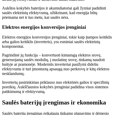
Aukštos kokybės baterijos ir akumuliatoriai gali žymiai padidinti
saulės elektrinių efektyvumą, užtikrinant, kad energija būtų
prieinama net ir tuo metu, kai saulės nėra.
Elektros energijos konversijos įrenginiai
Elektros energijos konversijos įrenginiai, tokie kaip įtampos keitiklis
arba galios keitiklis (inverteris), yra esminiai saulės elektrinių
komponentai.
Pagrindinė jų funkcija – konvertuoti kintamąją elektros srovę,
generuojamą saulės modulių, į nuolatinę srovę, tinkamą naudoti
buityje ar pramonėje. Modernūs inverteriai pasižymi dideliu
efektyvumu ir turi įmontuotą apsaugą nuo perkrovų ir kitų elektros
nesklandumų.
Inverterių pasirinkimas priklauso nuo elektrinės galios ir specifinių
poreikių. Aukščiausios kokybės įrenginiai padidina visos sistemos
patikimumą ir efektyvumą.
Saulės baterijų įrengimas ir ekonomika
Saulės baterijų įrengimas reikalauja tinkamo planavimo ir dėmesio