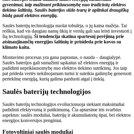
gyvenimui, taip mažinant priklausomybę nuo tradicinių elektros
tiekimo šaltinių. Saulės baterijos siūlo tvarų ir aplinkai draugišką
būdą gauti elektros energiją.
Saulės baterijų technologija nuolat tobulėja, o jų kaina mažėja. Tai
reiškia, kad vis daugiau namų ūkių ir verslų gali sau leisti investuoti į
šią technologiją.
Ši tendencija skatina spartesnį perėjimą prie
atsinaujinančių energijos šaltinių ir prisideda prie kovos su
klimato kaita.
Montavimo procesas yra gana paprastas, o nauda – daugialypė.
Saulės baterijos gali sumažinti sąskaitas už elektros energiją ir
padidinti nepriklausomybę nuo elektros tiekimo sutrikimų. Jos taip
pat prideda vertės nekilnojamam turtui ir suteikia galimybę generuoti
perteklinę energiją, kurią galima parduoti atgal į tinklą.
Saulės baterijų technologijos
Saulės baterijų technologijos evoliucionuoja siekiant maksimaliai
padidinti efektyvumą ir patikimumą. Čia aptarsime tris svarbius
aspektus: saulės moduliai, baterijų ir akumuliatorių tipai, bei elektros
energijos konversijos įrenginiai.
Fotovoltiniai saulės moduliai