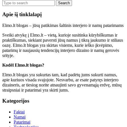
Search
for:
Apie šį tinklalapį
Elmo.lt blogas – jūsų patikimas šaltinis interjero ir namų patarimams
Sveiki atvykę į Elmo.lt – vietą, kurioje susitinka kūrybiškumas ir
praktiškumas, siekiant paversti jūsų namus į tikrą jaukumo ir stiliaus
oazę. Elmo.lt blogas yra skirtas visiems, kurie ieško įkvėpimo,
patarimų ir naujausių tendencijų interjero dizaino ir namų gerovės
srityje.
Kodėl Elmo.lt blogas?
Elmo.lt blogas yra sukurtas tam, kad padėtų jums sukurti namus,
apie kuriuos visada svajojote. Nesvarbu, ar esate patyręs interjero
dizaineris, ar tiesiog norite atnaujinti savo gyvenamąją erdvę, mūsų
straipsniai ir patarimai yra skirti jums.
Kategorijos
Faktai
Namai
Patarimai