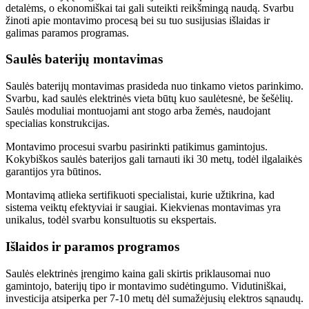
detalėms, o ekonomiškai tai gali suteikti reikšmingą naudą. Svarbu
žinoti apie montavimo procesą bei su tuo susijusias išlaidas ir
galimas paramos programas.
Saulės baterijų montavimas
Saulės baterijų montavimas prasideda nuo tinkamo vietos parinkimo.
Svarbu, kad saulės elektrinės vieta būtų kuo saulėtesnė, be šešėlių.
Saulės moduliai montuojami ant stogo arba žemės, naudojant
specialias konstrukcijas.
Montavimo procesui svarbu pasirinkti patikimus gamintojus.
Kokybiškos saulės baterijos gali tarnauti iki 30 metų, todėl ilgalaikės
garantijos yra būtinos.
Montavimą atlieka sertifikuoti specialistai, kurie užtikrina, kad
sistema veiktų efektyviai ir saugiai. Kiekvienas montavimas yra
unikalus, todėl svarbu konsultuotis su ekspertais.
Išlaidos ir paramos programos
Saulės elektrinės įrengimo kaina gali skirtis priklausomai nuo
gamintojo, baterijų tipo ir montavimo sudėtingumo. Vidutiniškai,
investicija atsiperka per 7-10 metų dėl sumažėjusių elektros sąnaudų.