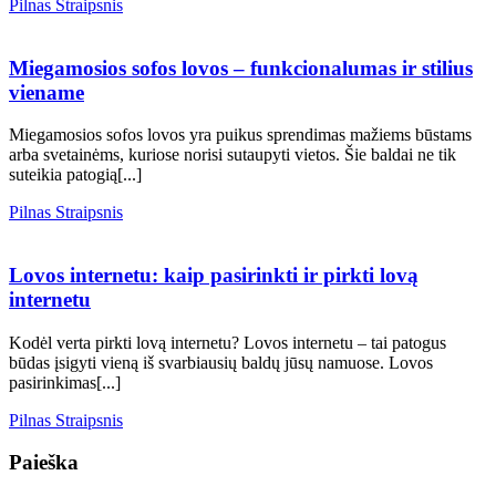
Pilnas
Pilnas Straipsnis
prieš
Miegamosios
Straipsnis
kviečiant
sofos
meistrą
lovos
Miegamosios sofos lovos – funkcionalumas ir stilius
Vilniuje
–
viename
funkcionalumas
ir
Miegamosios sofos lovos yra puikus sprendimas mažiems būstams
stilius
arba svetainėms, kuriose norisi sutaupyti vietos. Šie baldai ne tik
viename
suteikia patogią[...]
Pilnas
Pilnas Straipsnis
Lovos
Straipsnis
internetu:
kaip
Lovos internetu: kaip pasirinkti ir pirkti lovą
pasirinkti
internetu
ir
pirkti
Kodėl verta pirkti lovą internetu? Lovos internetu – tai patogus
lovą
būdas įsigyti vieną iš svarbiausių baldų jūsų namuose. Lovos
internetu
pasirinkimas[...]
Pilnas
Pilnas Straipsnis
Straipsnis
Paieška