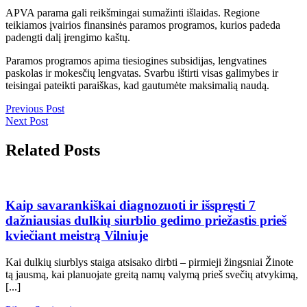
APVA parama gali reikšmingai sumažinti išlaidas. Regione
teikiamos įvairios finansinės paramos programos, kurios padeda
padengti dalį įrengimo kaštų.
Paramos programos apima tiesiogines subsidijas, lengvatines
paskolas ir mokesčių lengvatas. Svarbu ištirti visas galimybes ir
teisingai pateikti paraiškas, kad gautumėte maksimalią naudą.
Navigacija
Previous
Previous Post
Next
Post
Next Post
tarp
Post
įrašų
Related Posts
Kaip
savarankiškai
diagnozuoti
Kaip savarankiškai diagnozuoti ir išspręsti 7
ir
dažniausias dulkių siurblio gedimo priežastis prieš
išspręsti
kviečiant meistrą Vilniuje
7
dažniausias
Kai dulkių siurblys staiga atsisako dirbti – pirmieji žingsniai Žinote
dulkių
tą jausmą, kai planuojate greitą namų valymą prieš svečių atvykimą,
siurblio
[...]
gedimo
priežastis