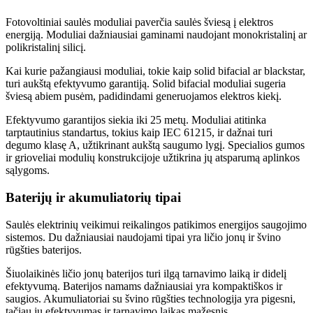
Fotovoltiniai saulės moduliai paverčia saulės šviesą į elektros
energiją. Moduliai dažniausiai gaminami naudojant monokristalinį ar
polikristalinį silicį.
Kai kurie pažangiausi moduliai, tokie kaip solid bifacial ar blackstar,
turi aukštą efektyvumo garantiją. Solid bifacial moduliai sugeria
šviesą abiem pusėm, padidindami generuojamos elektros kiekį.
Efektyvumo garantijos siekia iki 25 metų. Moduliai atitinka
tarptautinius standartus, tokius kaip IEC 61215, ir dažnai turi
degumo klasę A, užtikrinant aukštą saugumo lygį. Specialios gumos
ir grioveliai modulių konstrukcijoje užtikrina jų atsparumą aplinkos
sąlygoms.
Baterijų ir akumuliatorių tipai
Saulės elektrinių veikimui reikalingos patikimos energijos saugojimo
sistemos. Du dažniausiai naudojami tipai yra ličio jonų ir švino
rūgšties baterijos.
Šiuolaikinės ličio jonų baterijos turi ilgą tarnavimo laiką ir didelį
efektyvumą. Baterijos namams dažniausiai yra kompaktiškos ir
saugios. Akumuliatoriai su švino rūgšties technologija yra pigesni,
tačiau jų efektyvumas ir tarnavimo laikas mažesnis.