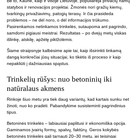
Be to, Kaune, kaip ir visoje Lietuvoje, populiarėja privačių namų
statybos ir renovacijos projektai. Žmonės nori gražių kiemų,
tvarkingų privažiavimų, patogių terasų. Ir čia prasideda
problemos – ne dėl noro, o dėl informacijos trūkumo.
Pasirenkamos netinkamos trinkelės, sutaupoma ant pagrindo,
samdomi pigiausi meistrai. Rezultatas – po dvejų metų viskas
išlinkę, atskilę, apžėlę piktžolėmis.
Šiame straipsnyje kalbėsime apie tai, kaip išsirinkti tinkamą
dangą konkrečiai jūsų situacijai, ko tikėtis iš proceso ir kaip
nepakliūti į dažniausias spąstus.
Trinkelių rūšys: nuo betoninių iki
natūralaus akmens
Rinkoje šiuo metu yra tiek daug variantų, kad kartais sunku net
žinoti, nuo ko pradėti. Pabandykime susisteminti pagrindinius
tipus.
Betoninės trinkelės
– labiausiai paplitusi ir ekonomiška opcija.
Gaminamos įvairių formų, spalvų, faktūrų. Geros kokybės
betoninės trinkelės gali tarnauti 20–30 metų, jei teisingai