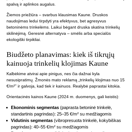
spalvą ir aplinkos augalus.
Žiemos priežiūra
– svarbus klausimas Kaune. Druskos
naudojimas ledui tirpdyti yra efektyvus, bet agresyvus
betoninėms trinkelėms. Laikui bėgant druska skatina trinkelių
skilinėjimą. Geresnė alternatyva – smėlis arba specialūs
ekologiški tirpikliai.
Biudžeto planavimas: kiek iš tikrųjų
kainuoja trinkelių klojimas Kaune
Kalbėkime atvirai apie pinigus, nes čia dažnai kyla
nesusipratimų. Žmonės mato reklamą „trinkelių klojimas nuo 15
€/m²” ir galvoja, kad tiek ir kainuos. Realybė paprastai kitokia.
Orientacinės kainos Kaune (2024 m. duomenys, gali keistis):
Ekonominis segmentas
(paprasta betoninė trinkelė,
standartinis pagrindas): 25–35 €/m² su medžiagomis
Vidutinis segmentas
(vibropresuota trinkelė, kokybiškas
pagrindas): 40–55 €/m² su medžiagomis