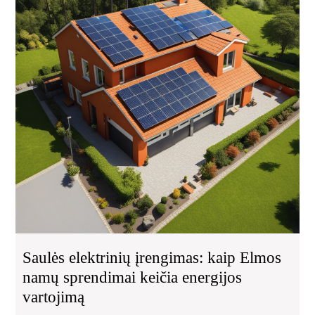
kai
El
na
spr
kei
ene
var
Saulės elektrinių įrengimas: kaip Elmos
namų sprendimai keičia energijos
vartojimą