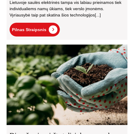
Lietuvoje saulės elektrinės tampa vis labiau prieinamos tiek
individualiems namų ūkiams, tiek verslo įmonėms.
Vyriausybė taip pat skatina šios technologijos[...]
Pilnas
Pilnas Straipsnis
Straipsnis
Dir
mir
tyli
ką
pr
ir
kai
dar
gal
tai
sus