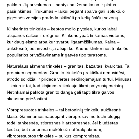
paklota. Jų privalumas – santykinai žema kaina ir platus
pasirinkimas. Trūkumas – laikui bėgant spalva gali išblukti, o
pigesnės versijos pradeda skilinėti po kelių šalčių sezonų.
Klinkerinės trinkelės
– keptos molio plyteles, kurios labai
atsparios šalčiui ir drėgmei. Klinkeris ypač tinkamas vietoms,
kur daug eismo arba kur svarbu ilgaamžiškumas. Kaina –
aukštesnė, bet investicija atsipirks. Kaune klinkerinės trinkelės
populiarios privažiavimams ir gatvės tipo terasoms.
Natūralaus akmens trinkelės
– granitas, bazaltas, kvarcitas. Tai
premium segmentas. Granito trinkelės praktiškai nenusidėvi,
atrodo solidžiai ir prideda vertės nekilnojamajam turtui. Minusas
– kaina ir tai, kad klojimas reikalauja tikrai patyrusių meistrų.
Netinkamai paklota granito danga gali tapti tikra galvos
skausmo priežastimi.
Vibropresuotos trinkelės
– tai betoninių trinkelių aukštesnė
klasė. Gaminamos naudojant vibropresavimo technologiją,
todėl tankesnės, stipresnės ir atsparesnės. Jei biudžetas
leidžia, bet nenorima mokėti už natūralų akmenį,
vibropresuotos trinkelės – puikus kompromisas.