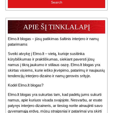
APIE ŠĮ TINKLALAPĮ
Elmo.lt blogas – jūsų patikimas šaltinis interjero ir namų
patarimams
Sveiki atvykę į Elmo.lt – vietą, kurioje susitinka
kūrybiškumas ir praktiškumas, siekiant paversti jūsų
namus į tikrą jaukumo ir stiliaus oazę. Elmo.lt blogas yra
skirtas visiems, kurie ieško įkvėpimo, patarimų ir naujausių
tendencijų interjero dizaino ir namų gerovės srityje.
Kodėl Elmo.lt blogas?
Elmo.lt blogas yra sukurtas tam, kad padėtų jums sukurti
namus, apie kuriuos visada svajojote. Nesvarbu, ar esate
patyręs interjero dizaineris, ar tiesiog norite atnaujinti savo
gyvenamąją erdvę, mūsų straipsniai ir patarimai yra skirti