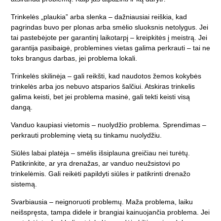
Trinkelės „plaukia” arba slenka
– dažniausiai reiškia, kad
pagrindas buvo per plonas arba smėlio sluoksnis netolygus. Jei
tai pastebėjote per garantinį laikotarpį – kreipkitės į meistrą. Jei
garantija pasibaigė, problemines vietas galima perkrauti – tai ne
toks brangus darbas, jei problema lokali.
Trinkelės skilinėja
– gali reikšti, kad naudotos žemos kokybės
trinkelės arba jos nebuvo atsparios šalčiui. Atskiras trinkelis
galima keisti, bet jei problema masinė, gali tekti keisti visą
dangą.
Vanduo kaupiasi vietomis
– nuolydžio problema. Sprendimas –
perkrauti probleminę vietą su tinkamu nuolydžiu.
Siūlės labai platėja
– smėlis išsiplauna greičiau nei turėtų.
Patikrinkite, ar yra drenažas, ar vanduo neužsistovi po
trinkelėmis. Gali reikėti papildyti siūles ir patikrinti drenažo
sistemą.
Svarbiausia – neignoruoti problemų. Maža problema, laiku
neišspręsta, tampa didele ir brangiai kainuojančia problema. Jei