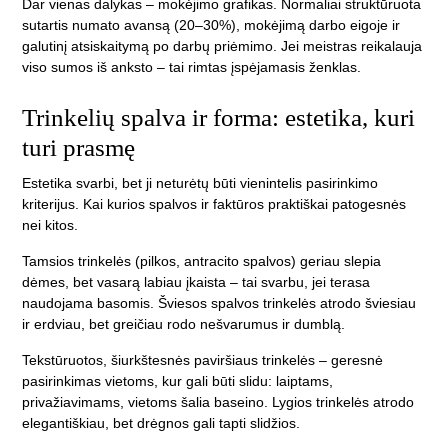
Dar vienas dalykas – mokėjimo grafikas. Normaliai struktūruota
sutartis numato avansą (20–30%), mokėjimą darbo eigoje ir
galutinį atsiskaitymą po darbų priėmimo. Jei meistras reikalauja
viso sumos iš anksto – tai rimtas įspėjamasis ženklas.
Trinkelių spalva ir forma: estetika, kuri
turi prasmę
Estetika svarbi, bet ji neturėtų būti vienintelis pasirinkimo
kriterijus. Kai kurios spalvos ir faktūros praktiškai patogesnės
nei kitos.
Tamsios trinkelės (pilkos, antracito spalvos) geriau slepia
dėmes, bet vasarą labiau įkaista – tai svarbu, jei terasa
naudojama basomis. Šviesos spalvos trinkelės atrodo šviesiau
ir erdviau, bet greičiau rodo nešvarumus ir dumblą.
Tekstūruotos, šiurkštesnės paviršiaus trinkelės – geresnė
pasirinkimas vietoms, kur gali būti slidu: laiptams,
privažiavimams, vietoms šalia baseino. Lygios trinkelės atrodo
elegantiškiau, bet drėgnos gali tapti slidžios.