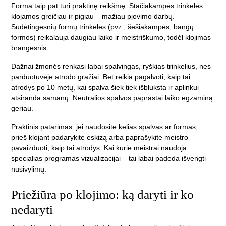
Forma taip pat turi praktinę reikšmę. Stačiakampės trinkelės
klojamos greičiau ir pigiau – mažiau pjovimo darbų.
Sudėtingesnių formų trinkelės (pvz., šešiakampės, bangų
formos) reikalauja daugiau laiko ir meistriškumo, todėl klojimas
brangesnis.
Dažnai žmonės renkasi labai spalvingas, ryškias trinkelius, nes
parduotuvėje atrodo gražiai. Bet reikia pagalvoti, kaip tai
atrodys po 10 metų, kai spalva šiek tiek išbluksta ir aplinkui
atsiranda samanų. Neutralios spalvos paprastai laiko egzaminą
geriau.
Praktinis patarimas: jei naudosite kelias spalvas ar formas,
prieš klojant padarykite eskizą arba paprašykite meistro
pavaizduoti, kaip tai atrodys. Kai kurie meistrai naudoja
specialias programas vizualizacijai – tai labai padeda išvengti
nusivylimų.
Priežiūra po klojimo: ką daryti ir ko
nedaryti