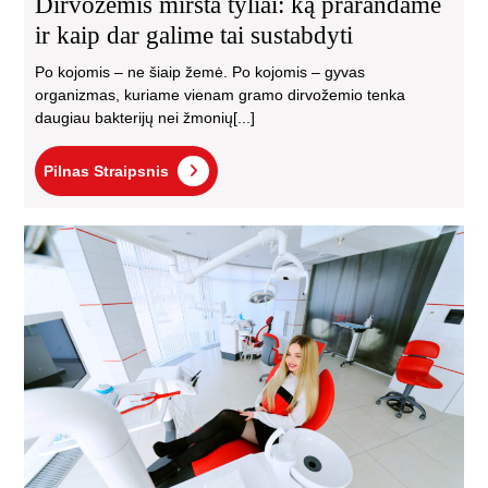
Dirvožemis miršta tyliai: ką prarandame
ir kaip dar galime tai sustabdyti
Po kojomis – ne šiaip žemė. Po kojomis – gyvas
organizmas, kuriame vienam gramo dirvožemio tenka
daugiau bakterijų nei žmonių[...]
Pilnas
Pilnas Straipsnis
Straipsnis
Kod
pas
šią
odo
kli
gali
būti
ger
sp
jūs
šyp