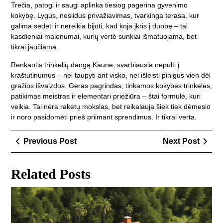
Trečia, patogi ir saugi aplinka tiesiog pagerina gyvenimo
kokybę. Lygus, neslidus privažiavimas, tvarkinga terasa, kur
galima sėdėti ir nereikia bijoti, kad koja įkris į duobę – tai
kasdieniai malonumai, kurių vertė sunkiai išmatuojama, bet
tikrai jaučiama.
Renkantis trinkelių dangą Kaune, svarbiausia nepulti į
kraštutinumus – nei taupyti ant visko, nei išleisti pinigus vien dėl
gražios išvaizdos. Geras pagrindas, tinkamos kokybės trinkelės,
patikimas meistras ir elementari priežiūra – štai formulė, kuri
veikia. Tai nėra raketų mokslas, bet reikalauja šiek tiek dėmesio
ir noro pasidomėti prieš priimant sprendimus. Ir tikrai verta.
Navigacija
Previous
Next
Previous Post
Next Post
tarp
Post
Post
įrašų
Related Posts
Sau
ele
įre