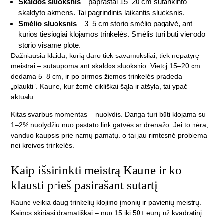
Skaldos sluoksnis
– paprastai 15–20 cm sutankinto
skaldyto akmens. Tai pagrindinis laikantis sluoksnis.
Smėlio sluoksnis
– 3–5 cm storio smėlio pagalvė, ant
kurios tiesiogiai klojamos trinkelės. Smėlis turi būti vienodo
storio visame plote.
Dažniausia klaida, kurią daro tiek savamoksliai, tiek nepatyrę
meistrai – sutaupoma ant skaldos sluoksnio. Vietoj 15–20 cm
dedama 5–8 cm, ir po pirmos žiemos trinkelės pradeda
„plaukti”. Kaune, kur žemė cikliškai šąla ir atšyla, tai ypač
aktualu.
Kitas svarbus momentas – nuolydis. Danga turi būti klojama su
1–2% nuolydžiu nuo pastato link gatvės ar drenažo. Jei to nėra,
vanduo kaupsis prie namų pamatų, o tai jau rimtesnė problema
nei kreivos trinkelės.
Kaip išsirinkti meistrą Kaune ir ko
klausti prieš pasirašant sutartį
Kaune veikia daug trinkelių klojimo įmonių ir pavienių meistrų.
Kainos skiriasi dramatiškai – nuo 15 iki 50+ eurų už kvadratinį