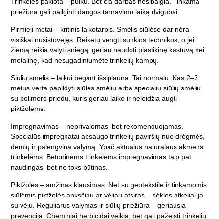
Trinkelės paklota – puiku. Bet čia darbas nesibaigia. Tinkama
priežiūra gali pailginti dangos tarnavimo laiką dvigubai.
Pirmieji metai
– kritinis laikotarpis. Smėlis siūlėse dar nėra
visiškai nusistovėjęs. Reikėtų vengti sunkios technikos, o jei
žiemą reikia valyti sniegą, geriau naudoti plastikinę kastuvą nei
metalinę, kad nesugadintumėte trinkelių kampų.
Siūlių smėlis
– laikui bėgant išsiplauna. Tai normalu. Kas 2–3
metus verta papildyti siūles smėliu arba specialiu siūlių smėliu
su polimero priedu, kuris geriau laiko ir neleidžia augti
piktžolėms.
Impregnavimas
– neprivalomas, bet rekomenduojamas.
Specialūs impregnatai apsaugo trinkelių paviršių nuo drėgmės,
dėmių ir palengvina valymą. Ypač aktualus natūralaus akmens
trinkelėms. Betoninėms trinkelėms impregnavimas taip pat
naudingas, bet ne toks būtinas.
Piktžolės
– amžinas klausimas. Net su geotekstile ir tinkamomis
siūlėmis piktžolės anksčiau ar vėliau atsiras – sėklos atkeliauja
su vėju. Reguliarus valymas ir siūlių priežiūra – geriausia
prevencija. Cheminiai herbicidai veikia, bet gali pažeisti trinkelių