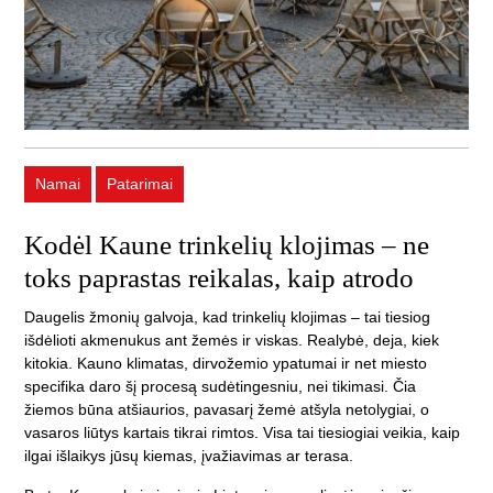
Namai
Patarimai
Kodėl Kaune trinkelių klojimas – ne
toks paprastas reikalas, kaip atrodo
Daugelis žmonių galvoja, kad trinkelių klojimas – tai tiesiog
išdėlioti akmenukus ant žemės ir viskas. Realybė, deja, kiek
kitokia. Kauno klimatas, dirvožemio ypatumai ir net miesto
specifika daro šį procesą sudėtingesniu, nei tikimasi. Čia
žiemos būna atšiaurios, pavasarį žemė atšyla netolygiai, o
vasaros liūtys kartais tikrai rimtos. Visa tai tiesiogiai veikia, kaip
ilgai išlaikys jūsų kiemas, įvažiavimas ar terasa.