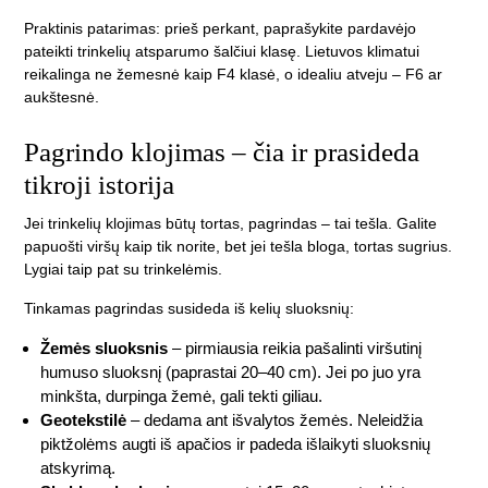
Praktinis patarimas: prieš perkant, paprašykite pardavėjo
pateikti trinkelių atsparumo šalčiui klasę. Lietuvos klimatui
reikalinga ne žemesnė kaip F4 klasė, o idealiu atveju – F6 ar
aukštesnė.
Pagrindo klojimas – čia ir prasideda
tikroji istorija
Jei trinkelių klojimas būtų tortas, pagrindas – tai tešla. Galite
papuošti viršų kaip tik norite, bet jei tešla bloga, tortas sugrius.
Lygiai taip pat su trinkelėmis.
Tinkamas pagrindas susideda iš kelių sluoksnių:
Žemės sluoksnis
– pirmiausia reikia pašalinti viršutinį
humuso sluoksnį (paprastai 20–40 cm). Jei po juo yra
minkšta, durpinga žemė, gali tekti giliau.
Geotekstilė
– dedama ant išvalytos žemės. Neleidžia
piktžolėms augti iš apačios ir padeda išlaikyti sluoksnių
atskyrimą.