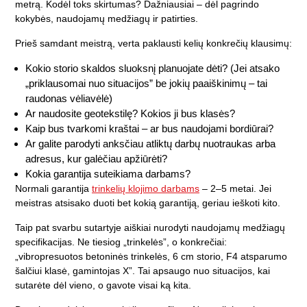
metrą. Kodėl toks skirtumas? Dažniausiai – dėl pagrindo
kokybės, naudojamų medžiagų ir patirties.
Prieš samdant meistrą, verta paklausti kelių konkrečių klausimų:
Kokio storio skaldos sluoksnį planuojate dėti? (Jei atsako
„priklausomai nuo situacijos” be jokių paaiškinimų – tai
raudonas vėliavėlė)
Ar naudosite geotekstilę? Kokios ji bus klasės?
Kaip bus tvarkomi kraštai – ar bus naudojami bordiūrai?
Ar galite parodyti anksčiau atliktų darbų nuotraukas arba
adresus, kur galėčiau apžiūrėti?
Kokia garantija suteikiama darbams?
Normali garantija
trinkelių klojimo darbams
– 2–5 metai. Jei
meistras atsisako duoti bet kokią garantiją, geriau ieškoti kito.
Taip pat svarbu sutartyje aiškiai nurodyti naudojamų medžiagų
specifikacijas. Ne tiesiog „trinkelės”, o konkrečiai:
„vibropresuotos betoninės trinkelės, 6 cm storio, F4 atsparumo
šalčiui klasė, gamintojas X”. Tai apsaugo nuo situacijos, kai
sutarėte dėl vieno, o gavote visai ką kita.