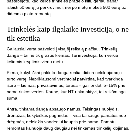
pastebėjote, kad kelios trinkelės pradėjo kilti, geriau dabar
išleisti 50 eurų jų perkrovimui, nei po metų mokėti 500 eurų už
didesnio ploto remontą.
Trinkelės kaip ilgalaikė investicija, o ne
tik estetika
Galiausiai verta pažvelgti į visą šį reikalą plačiau. Trinkelių
danga – tai ne tik gražus kiemas. Tai investicija, kuri veikia
keliomis kryptimis vienu metu.
Pirma, kokybiškai paklota danga realiai didina nekilnojamojo
turto vertę. Nepriklausomi vertintojai patvirtina, kad tvarkinga
išorė – kiemas, privažiavimas, terasa – gali pridėti 5–15% prie
namo rinkos vertės. Kaune, kur NT rinka aktyvi, tai reikšminga
suma.
Antra, tinkama danga apsaugo namus. Teisingas nuolydis,
drenažas, kokybiškas pagrindas – visa tai saugo pamatus nuo
drėgmės, neleidžia vandeniui kauptis prie namo. Pamatų
remontas kainuoja daug daugiau nei tinkamas trinkelių klojimas.