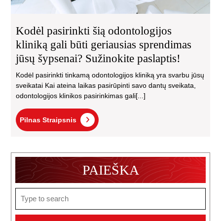
Suž
pas
Kodėl pasirinkti šią odontologijos
kliniką gali būti geriausias sprendimas
jūsų šypsenai? Sužinokite paslaptis!
Kodėl pasirinkti tinkamą odontologijos kliniką yra svarbu jūsų
sveikatai Kai ateina laikas pasirūpinti savo dantų sveikata,
odontologijos klinikos pasirinkimas gali[...]
Pilnas
Pilnas Straipsnis
Straipsnis
PAIEŠKA
Search
for: