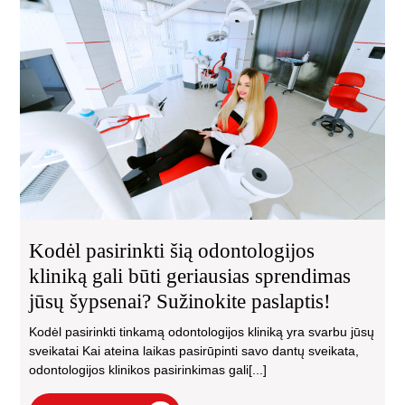
pas
šią
odo
kli
gali
būti
ger
sp
jūs
šyp
Suž
pas
Kodėl pasirinkti šią odontologijos
kliniką gali būti geriausias sprendimas
jūsų šypsenai? Sužinokite paslaptis!
Kodėl pasirinkti tinkamą odontologijos kliniką yra svarbu jūsų
sveikatai Kai ateina laikas pasirūpinti savo dantų sveikata,
odontologijos klinikos pasirinkimas gali[...]