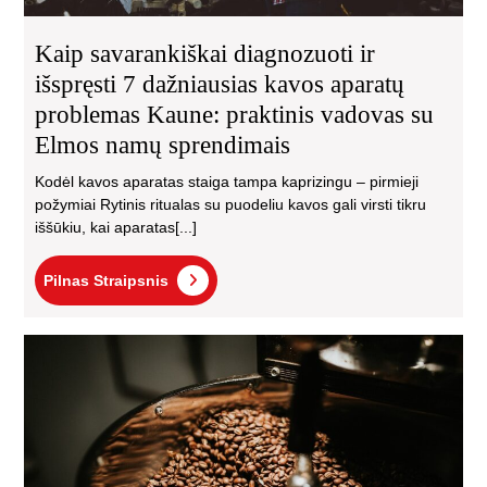
va
su
Kaip savarankiškai diagnozuoti ir
El
išspręsti 7 dažniausias kavos aparatų
na
problemas Kaune: praktinis vadovas su
spr
Elmos namų sprendimais
Kodėl kavos aparatas staiga tampa kaprizingu – pirmieji
požymiai Rytinis ritualas su puodeliu kavos gali virsti tikru
iššūkiu, kai aparatas[...]
Pilnas
Pilnas Straipsnis
Straipsnis
Kai
sav
dia
ir
išs
7