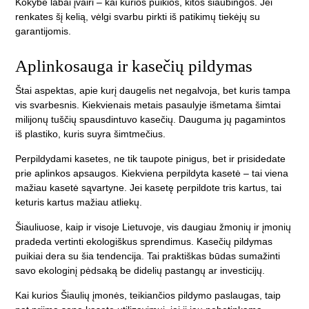
Kokybė labai įvairi – kai kurios puikios, kitos siaubingos. Jei
renkates šį kelią, vėlgi svarbu pirkti iš patikimų tiekėjų su
garantijomis.
Aplinkosauga ir kasečių pildymas
Štai aspektas, apie kurį daugelis net negalvoja, bet kuris tampa
vis svarbesnis. Kiekvienais metais pasaulyje išmetama šimtai
milijonų tuščių spausdintuvo kasečių. Dauguma jų pagamintos
iš plastiko, kuris suyra šimtmečius.
Perpildydami kasetes, ne tik taupote pinigus, bet ir prisidedate
prie aplinkos apsaugos. Kiekviena perpildyta kasetė – tai viena
mažiau kasetė sąvartyne. Jei kasetę perpildote tris kartus, tai
keturis kartus mažiau atliekų.
Šiauliuose, kaip ir visoje Lietuvoje, vis daugiau žmonių ir įmonių
pradeda vertinti ekologiškus sprendimus. Kasečių pildymas
puikiai dera su šia tendencija. Tai praktiškas būdas sumažinti
savo ekologinį pėdsaką be didelių pastangų ar investicijų.
Kai kurios Šiaulių įmonės, teikiančios pildymo paslaugas, taip