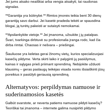
Jei jums atsako neaiškiai arba vengia atsakyti, tai raudonas
signalas.
**Garantija yra būtinybė.** Rimtos įmonės teikia bent 30 dienų
garantiją savo darbui. Jei kasetė pradeda tekėti ar spausdina
blogai, ją turėtų pakeisti ar sutaisyti nemokamai.
**Apsilankykite vietoje.** Jei įmanoma, užsukite į jų patalpas.
Švari, tvarkinga dirbtuvė su profesionalia įranga rodo, kad čia
dirba rimtai. Chaosas ir nešvara – priešingai.
Šiauliuose yra keletas gerai žinomų vietų, kurios specializuojasi
kasečių pildyme. Verta skirti laiko ir palyginti jų pasiūlymus,
kainas ir sąlygas prieš priimant sprendimą. Nebijokite užduoti
klausimų – geras paslaugų teikėjas visada norės išsiaiškinti jūsų
poreikius ir pasiūlyti geriausią sprendimą.
Alternatyvos: perpildymas namuose ir
suderinamosios kasetės
Galbūt svarstote, ar neverta patiems namuose pildyti kasečių?
Teoriškai tai įmanoma – internete galima nusipirkti pildymo