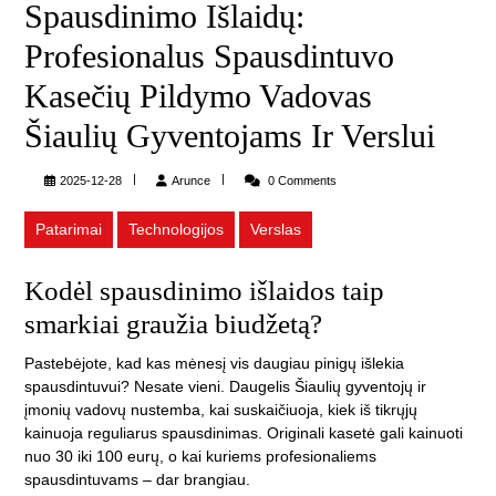
Spausdinimo Išlaidų:
Profesionalus Spausdintuvo
Kasečių Pildymo Vadovas
Šiaulių Gyventojams Ir Verslui
Arunce
2025-12-28
Arunce
0 Comments
Patarimai
Technologijos
Verslas
Kodėl spausdinimo išlaidos taip
smarkiai graužia biudžetą?
Pastebėjote, kad kas mėnesį vis daugiau pinigų išlekia
spausdintuvui? Nesate vieni. Daugelis Šiaulių gyventojų ir
įmonių vadovų nustemba, kai suskaičiuoja, kiek iš tikrųjų
kainuoja reguliarus spausdinimas. Originali kasetė gali kainuoti
nuo 30 iki 100 eurų, o kai kuriems profesionaliems
spausdintuvams – dar brangiau.