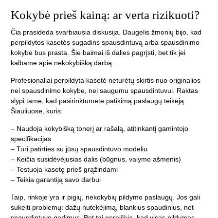
Kokybė prieš kainą: ar verta rizikuoti?
Čia prasideda svarbiausia diskusija. Daugelis žmonių bijo, kad
perpildytos kasetės sugadins spausdintuvą arba spausdinimo
kokybė bus prasta. Šie baimai iš dalies pagrįsti, bet tik jei
kalbame apie nekokybišką darbą.
Profesionaliai perpildyta kasetė neturėtų skirtis nuo originalios
nei spausdinimo kokybe, nei saugumu spausdintuvui. Raktas
slypi tame, kad pasirinktumėte patikimą paslaugų teikėją
Šiauliuose, kuris:
– Naudoja kokybišką tonerį ar rašalą, atitinkantį gamintojo
specifikacijas
– Turi patirties su jūsų spausdintuvo modeliu
– Keičia susidėvėjusias dalis (būgnus, valymo ašmenis)
– Testuoja kasetę prieš grąžindami
– Teikia garantiją savo darbui
Taip, rinkoje yra ir pigių, nekokybių pildymo paslaugų. Jos gali
sukelti problemų: dažų nutekėjimą, blankius spaudinius, net
spausdintuvo gedimus. Bet tai nereiškia, kad visas pildymas