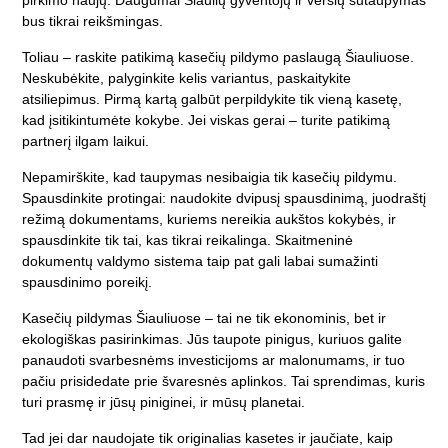
pirkimo naujų. Daugumai Šiaulių gyventojų ir verslų sutaupymas
bus tikrai reikšmingas.
Toliau – raskite patikimą kasečių pildymo paslaugą Šiauliuose.
Neskubėkite, palyginkite kelis variantus, paskaitykite
atsiliepimus. Pirmą kartą galbūt perpildykite tik vieną kasetę,
kad įsitikintumėte kokybe. Jei viskas gerai – turite patikimą
partnerį ilgam laikui.
Nepamirškite, kad taupymas nesibaigia tik kasečių pildymu.
Spausdinkite protingai: naudokite dvipusį spausdinimą, juodraštį
režimą dokumentams, kuriems nereikia aukštos kokybės, ir
spausdinkite tik tai, kas tikrai reikalinga. Skaitmeninė
dokumentų valdymo sistema taip pat gali labai sumažinti
spausdinimo poreikį.
Kasečių pildymas Šiauliuose – tai ne tik ekonominis, bet ir
ekologiškas pasirinkimas. Jūs taupote pinigus, kuriuos galite
panaudoti svarbesnėms investicijoms ar malonumams, ir tuo
pačiu prisidedate prie švaresnės aplinkos. Tai sprendimas, kuris
turi prasmę ir jūsų piniginei, ir mūsų planetai.
Tad jei dar naudojate tik originalias kasetes ir jaučiate, kaip