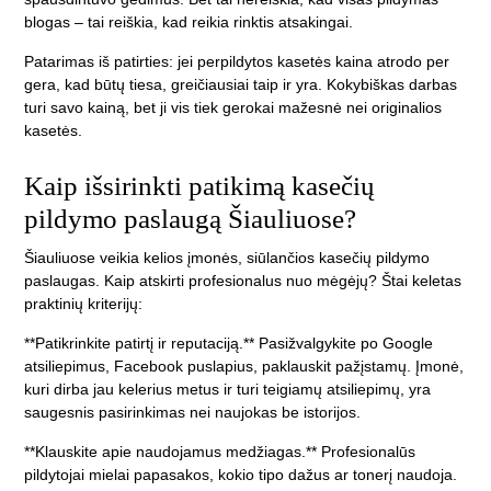
blogas – tai reiškia, kad reikia rinktis atsakingai.
Patarimas iš patirties: jei perpildytos kasetės kaina atrodo per
gera, kad būtų tiesa, greičiausiai taip ir yra. Kokybiškas darbas
turi savo kainą, bet ji vis tiek gerokai mažesnė nei originalios
kasetės.
Kaip išsirinkti patikimą kasečių
pildymo paslaugą Šiauliuose?
Šiauliuose veikia kelios įmonės, siūlančios kasečių pildymo
paslaugas. Kaip atskirti profesionalus nuo mėgėjų? Štai keletas
praktinių kriterijų:
**Patikrinkite patirtį ir reputaciją.** Pasižvalgykite po Google
atsiliepimus, Facebook puslapius, paklauskit pažįstamų. Įmonė,
kuri dirba jau kelerius metus ir turi teigiamų atsiliepimų, yra
saugesnis pasirinkimas nei naujokas be istorijos.
**Klauskite apie naudojamus medžiagas.** Profesionalūs
pildytojai mielai papasakos, kokio tipo dažus ar tonerį naudoja.