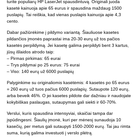
turite populiarų HP LaserJet spausdintuvą. Originali juoda
kasetė kainuoja apie 65 eurus ir spausdina maždaug 1500
puslapių. Tai reiškia, kad vienas puslapis kainuoja apie 4,3
cento.
Dabar pažiūrėkime į pildymo variantą. Šiauliuose kasetes
pildančios įmonės paprastai ima 20-30 eurų už tos pačios
kasetės perpildymą. Jei kasetę galima perpildyti bent 3 kartus,
jūsų išlaidos atrodo taip:
– Pirmas pirkimas: 65 eurai
– Trys pildymai po 25 eurus: 75 eurai
– Viso: 140 eurų už 6000 puslapių
Palyginkime su originaliomis kasėtėmis: 4 kasetės po 65 eurus
= 260 eurų už tuos pačius 6000 puslapių. Sutaupote 120 eurų,
arba beveik 46%. O jei kasetes pildote dar dažniau ir naudojate
kokybiškas paslaugas, sutaupymas gali siekti ir 60-70%.
Verslui, kuris spausdina intensyviai, skaičiai tampa dar
įspūdingesni. Šiaulių įmonė, kuri per mėnesį sunaudoja 10
kasečių, per metus gali sutaupyti 1500-2000 eurų. Tai jau rimta
suma, kurią galima investuoti į verslo plėtrą.