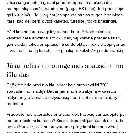
Oficialiai gamintojų garantija neturėtų būti panaikinta dėl
neoriginalių kasečių naudojimo (pagal ES teisę), bet praktikoje
gali kilti ginčų. Jei jūsų naujas spausdintuvas suges ir servisas
įtars, kad dėl perpildytos kasetės, turėsite įrodyti priešingai.
**Jei kasetė jau buvo pildyta daug kartų.** Kaip minėjau,
kasetės nėra amžinos. Po 4-5 pildymų kokybė pradeda kristi,
gali pradėti tekėti ar spausdinti su defektais. Tokiu atveju geriau
investuoti į naują kasetę – originalią ar kokybišką suderinančią.
Jūsų kelias į protingesnes spausdinimo
išlaidas
Grįžkime prie pradinio klausimo: kaip sutaupyti iki 70%
spausdinimo išlaidų? Dabar jau žinote atsakymą – kasečių
pildymas yra vienas efektyviausių būdų, bet svarbu tai daryti
protingai.
Pradėkite nuo paprastos analizės: kiek kasečių sunaudojate per
metus ir kiek tai kainuoja? Šis skaičius gali jus nustebinti. Tada
apskaičiuokite, kiek sutaupytumėte pildydami kasetes vietoj