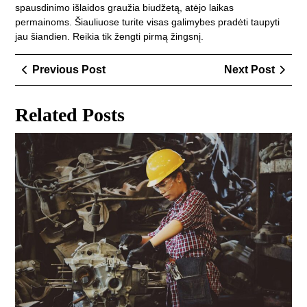
spausdinimo išlaidos graužia biudžetą, atėjo laikas
permainoms. Šiauliuose turite visas galimybes pradėti taupyti
jau šiandien. Reikia tik žengti pirmą žingsnį.
Navigacija
Previous
Next
Previous Post
Next Post
tarp
Post
Post
įrašų
Related Posts
Kai
sav
dia
ir
išs
7
daž
ka
apa
pro
Kau
pra