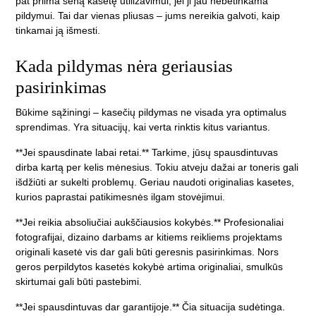
pat priima seną kasetę utilizavimui, jei ji jau nebetinkama
pildymui. Tai dar vienas pliusas – jums nereikia galvoti, kaip
tinkamai ją išmesti.
Kada pildymas nėra geriausias
pasirinkimas
Būkime sąžiningi – kasečių pildymas ne visada yra optimalus
sprendimas. Yra situacijų, kai verta rinktis kitus variantus.
**Jei spausdinate labai retai.** Tarkime, jūsų spausdintuvas
dirba kartą per kelis mėnesius. Tokiu atveju dažai ar toneris gali
išdžiūti ar sukelti problemų. Geriau naudoti originalias kasetes,
kurios paprastai patikimesnės ilgam stovėjimui.
**Jei reikia absoliučiai aukščiausios kokybės.** Profesionaliai
fotografijai, dizaino darbams ar kitiems reikliems projektams
originali kasetė vis dar gali būti geresnis pasirinkimas. Nors
geros perpildytos kasetės kokybė artima originaliai, smulkūs
skirtumai gali būti pastebimi.
**Jei spausdintuvas dar garantijoje.** Čia situacija sudėtinga.