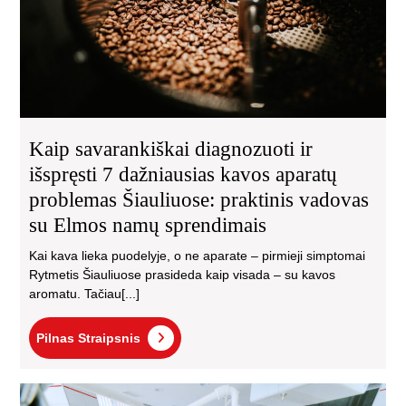
daž
ka
apa
pro
Šia
pra
va
su
Kaip savarankiškai diagnozuoti ir
El
išspręsti 7 dažniausias kavos aparatų
na
problemas Šiauliuose: praktinis vadovas
spr
su Elmos namų sprendimais
Kai kava lieka puodelyje, o ne aparate – pirmieji simptomai
Rytmetis Šiauliuose prasideda kaip visada – su kavos
aromatu. Tačiau[...]
Pilnas
Pilnas Straipsnis
Straipsnis
Kod