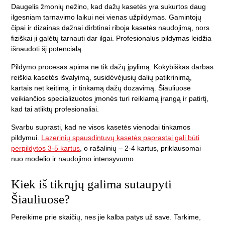
Daugelis žmonių nežino, kad dažų kasetės yra sukurtos daug
ilgesniam tarnavimo laikui nei vienas užpildymas. Gamintojų
čipai ir dizainas dažnai dirbtinai riboja kasetės naudojimą, nors
fiziškai ji galėtų tarnauti dar ilgai. Profesionalus pildymas leidžia
išnaudoti šį potencialą.
Pildymo procesas apima ne tik dažų įpylimą. Kokybiškas darbas
reiškia kasetės išvalyimą, susidėvėjusių dalių patikrinimą,
kartais net keitimą, ir tinkamą dažų dozavimą. Šiauliuose
veikiančios specializuotos įmonės turi reikiamą įrangą ir patirtį,
kad tai atliktų profesionaliai.
Svarbu suprasti, kad ne visos kasetės vienodai tinkamos
pildymui.
Lazerinių spausdintuvų kasetės paprastai gali būti
perpildytos 3-5 kartus
, o rašalinių – 2-4 kartus, priklausomai
nuo modelio ir naudojimo intensyvumo.
Kiek iš tikrųjų galima sutaupyti
Šiauliuose?
Pereikime prie skaičių, nes jie kalba patys už save. Tarkime,