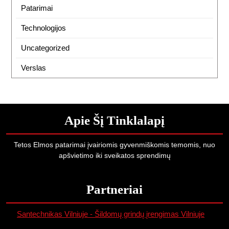
Patarimai
Technologijos
Uncategorized
Verslas
Apie Šį Tinklalapį
Tetos Elmos patarimai įvairiomis gyvenmiškomis temomis, nuo
apšvietimo iki sveikatos sprendimų
Partneriai
Santechnikas Vilniuje - Šildomų grindų įrengimas Vilniuje