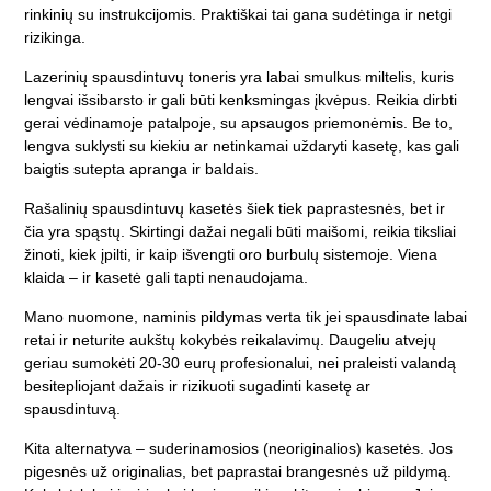
rinkinių su instrukcijomis. Praktiškai tai gana sudėtinga ir netgi
rizikinga.
Lazerinių spausdintuvų toneris yra labai smulkus miltelis, kuris
lengvai išsibarsto ir gali būti kenksmingas įkvėpus. Reikia dirbti
gerai vėdinamoje patalpoje, su apsaugos priemonėmis. Be to,
lengva suklysti su kiekiu ar netinkamai uždaryti kasetę, kas gali
baigtis sutepta apranga ir baldais.
Rašalinių spausdintuvų kasetės šiek tiek paprastesnės, bet ir
čia yra spąstų. Skirtingi dažai negali būti maišomi, reikia tiksliai
žinoti, kiek įpilti, ir kaip išvengti oro burbulų sistemoje. Viena
klaida – ir kasetė gali tapti nenaudojama.
Mano nuomone, naminis pildymas verta tik jei spausdinate labai
retai ir neturite aukštų kokybės reikalavimų. Daugeliu atvejų
geriau sumokėti 20-30 eurų profesionalui, nei praleisti valandą
besitepliojant dažais ir rizikuoti sugadinti kasetę ar
spausdintuvą.
Kita alternatyva – suderinamosios (neoriginalios) kasetės. Jos
pigesnės už originalias, bet paprastai brangesnės už pildymą.