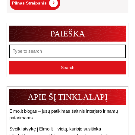
Pilnas
Pilnas Straipsnis
Straipsnis
PAIEŠKA
Search
for:
APIE ŠĮ TINKLALAPĮ
Elmo.lt blogas – jūsų patikimas šaltinis interjero ir namų
patarimams
Sveiki atvykę į Elmo.lt – vietą, kurioje susitinka