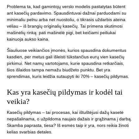
Problema ta, kad gamintojų verslo modelis pastatytas būtent
ant kasečių pardavimo. Spausdintuvai dažnai parduodami su
minimaliu pelnu arba net nuostoliu, o tikrasis uždarbis ateina
vėliau – iš brangių originalių kasečių. Tai primena skutimosi
mašinėlių rinką: pati mašinėlė pigi, bet keičiami peiliukai
kainuoja aukso kaina.
Šiauliuose veikiančios įmonės, kurios spausdina dokumentus
kasdien, per metus gali išleisti tūkstančius eurų vien kasečių
pirkimui. Net namų vartotojams, kurie spausdina retkarčiais,
šios išlaidos tampa nemažu biudžeto punktu. Bet yra
sprendimas, kuris leidžia sutaupyti iki 70% – kasečių pildymas.
Kas yra kasečių pildymas ir kodėl tai
veikia?
Kasečių pildymas – tai procesas, kai ištuštėjusi dažų kasetė
nepašalinama, o užpildoma naujais dažais ir grąžinama į darbą.
Skamba paprasta, tiesa? Iš esmės taip ir yra, nors reikia žinoti
kelias svarbias detales.