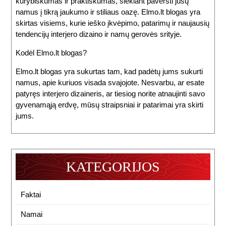
kūrybiškumas ir praktiškumas, siekiant paversti jūsų
namus į tikrą jaukumo ir stiliaus oazę. Elmo.lt blogas yra
skirtas visiems, kurie ieško įkvėpimo, patarimų ir naujausių
tendencijų interjero dizaino ir namų gerovės srityje.
Kodėl Elmo.lt blogas?
Elmo.lt blogas yra sukurtas tam, kad padėtų jums sukurti
namus, apie kuriuos visada svajojote. Nesvarbu, ar esate
patyręs interjero dizaineris, ar tiesiog norite atnaujinti savo
gyvenamąją erdvę, mūsų straipsniai ir patarimai yra skirti
jums.
KATEGORIJOS
Faktai
Namai