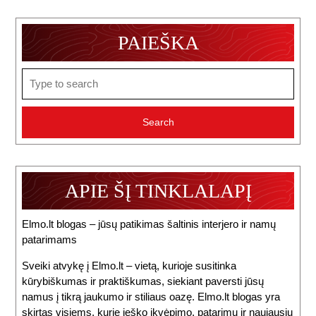
PAIEŠKA
Search
for:
APIE ŠĮ TINKLALAPĮ
Elmo.lt blogas – jūsų patikimas šaltinis interjero ir namų
patarimams
Sveiki atvykę į Elmo.lt – vietą, kurioje susitinka
kūrybiškumas ir praktiškumas, siekiant paversti jūsų
namus į tikrą jaukumo ir stiliaus oazę. Elmo.lt blogas yra
skirtas visiems, kurie ieško įkvėpimo, patarimų ir naujausių