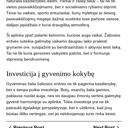
natūralia kasdienybės dalimi. Parkai ir žalieji takai – tai ne tik
vietos pasivaikščiojimams, bet ir socialiniams ryšiams stiprinti.
Tėvai su vaikais, sporto entuziastai, šunų mylėtojai ar tiesiog
pasivaikščiojimų mėgėjai dažnai susitinka tose pačiose vietose,
dalijasi įspūdžiais ir kuria draugišką atmosferą.
Ši aplinka ypač palanki šeimoms, kuriose auga vaikai. Žaliosios
erdvės suteikia galimybę vaikams daugiau laiko praleisti
gryname ore, susipažinti su bendraamžiais ir aktyviai leisti laiką.
Tai ne tik kuria geresnes vaikystės patirtis, bet ir formuoja
stipresnę bendruomenę.
Investicija į gyvenimo kokybę
Gyvenimas šalia žaliosios erdvės ne tik pagerina kasdienybę,
bet ir tampa puikia investicija. Butų, esančių šalia gamtos,
paklausa nuolat auga, nes vis daugiau žmonių vertina galimybę
gyventi harmonijoje su aplinka. Tokia investicija yra ne tik
patraukli ilgalaikėje perspektyvoje, bet ir užtikrina, kad jūsų
būstas išliks vertingas, net jei nekilnojamojo turto rinka keisis.
Navigacija
Previous
Next
Previous Post
Next Post