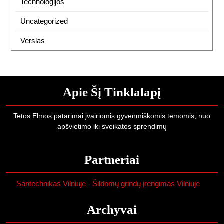
Technologijos
Uncategorized
Verslas
Apie Šį Tinklalapį
Tetos Elmos patarimai įvairiomis gyvenmiškomis temomis, nuo
apšvietimo iki sveikatos sprendimų
Partneriai
Santechnikas Vilniuje - Šildomų grindų įrengimas Vilniuje
Archyvai