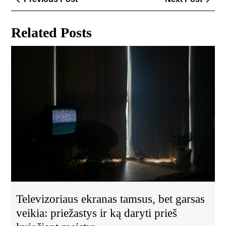
tarp
Post
Post
įrašų
Related Posts
Tel
ekr
tam
bet
gar
vei
pri
ir
ką
dar
pri
kvi
mei
Televizoriaus ekranas tamsus, bet garsas
veikia: priežastys ir ką daryti prieš