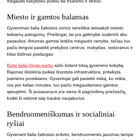
mėgautis kokybišku poilsiu be triukšmo ir streso.
Miesto ir gamtos balansas
Gyvenimas šalia žaliosios zonos nereiškia atsisakyti miesto
teikiamų patogumų. Priešingai, tai yra galimybė suderinti abu
pasaulius. Artumas gamtai leidžia mėgautis ramybe, tačiau tuo
pačiu lengvai pasiekti prekybos centrus, mokyklas, restoranus ir
kitas būtinas paslaugas.
Butai šalia Vingio parko
siūlo būtent tokią gyvenimo kokybę.
Rajonas išsiskiria puikiai išvystyta infrastruktūra, pritaikyta
įvairiems poreikiams. Gyventojai gali pasiekti viską, ko reikia,
vos per kelias minutes, tuo pačiu mėgaudamiesi gamtos
apsuptimi. Ši pusiausvyra yra viena iš pagrindinių priežasčių,
kodėl ši vietovė taip traukia naujakurius.
Bendruomeniškumas ir socialiniai
ryšiai
Gyvenant šalia žaliosios erdvės, bendruomenės jausmas tampa