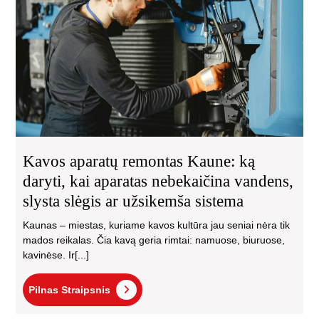
ką
dary
kai
apa
neb
van
sly
slė
ar
už
Kavos aparatų remontas Kaune: ką
sis
daryti, kai aparatas nebekaičina vandens,
slysta slėgis ar užsikemša sistema
Kaunas – miestas, kuriame kavos kultūra jau seniai nėra tik
mados reikalas. Čia kavą geria rimtai: namuose, biuruose,
kavinėse. Ir[...]
Pilnas
Pilnas Straipsnis
Straipsnis