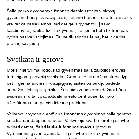
Šalia parko gyvenantys žmonės dažniau renkasi aktyvų
gyvenimo būdą. Dviračių takai, bėgimo trasos ir sporto aikštelės
yra ranka pasiekiamos, tad daugelis gyventojų į savo
kasdienybę įtraukia fizinį aktyvumą, net jei tai būtų tik trumpas
rytinis pasivaikščiojimas. Tai ne tik stiprina kūną, bet ir gerina
protinę savijautą.
Sveikata ir gerovė
Moksliniai tyrimai rodo, kad gyvenimas šalia žaliosios erdvės
turi teigiamą poveikį sveikatai. Gamta ne tik mažina streso lygį,
bet ir gerina širdies ir kraujagyslių sistemos būklę, padeda
sumažinti lėtinių ligų riziką. Žaliosios zonos oras dažnai būna
švaresnis, o tai ypač aktualu miesto centruose, kur oro
užterštumas tampa vis didesne problema.
Vaikams ir vyresnio amžiaus žmonėms gyvenimas šalia gamtos
suteikia dar daugiau naudos. Vaikystėje svarbu turėti galimybę
tyrinėti gamtą, žaisti lauke ir formuoti sveikus įpročius.
Vyresniems gyventojams tai – galimybė išlikti aktyviems ir