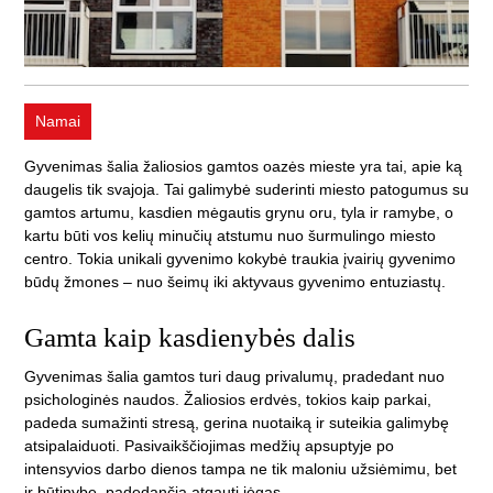
Namai
Gyvenimas šalia žaliosios gamtos oazės mieste yra tai, apie ką
daugelis tik svajoja. Tai galimybė suderinti miesto patogumus su
gamtos artumu, kasdien mėgautis grynu oru, tyla ir ramybe, o
kartu būti vos kelių minučių atstumu nuo šurmulingo miesto
centro. Tokia unikali gyvenimo kokybė traukia įvairių gyvenimo
būdų žmones – nuo šeimų iki aktyvaus gyvenimo entuziastų.
Gamta kaip kasdienybės dalis
Gyvenimas šalia gamtos turi daug privalumų, pradedant nuo
psichologinės naudos. Žaliosios erdvės, tokios kaip parkai,
padeda sumažinti stresą, gerina nuotaiką ir suteikia galimybę
atsipalaiduoti. Pasivaikščiojimas medžių apsuptyje po
intensyvios darbo dienos tampa ne tik maloniu užsiėmimu, bet
ir būtinybe, padedančia atgauti jėgas.