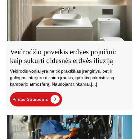
Veidrodžio poveikis erdvės pojūčiui:
kaip sukurti didesnės erdvės iliuziją
Veidrodis voniai yra ne tik praktiškas įrenginys, bet ir
galingas interjero dizaino įrankis, galintis pakeisti visą
kambario atmosferą. Naudojant tinkamai,[...]
Pilnas
Pilnas Straipsnis
Straipsnis
Ka
apa
re
Kau