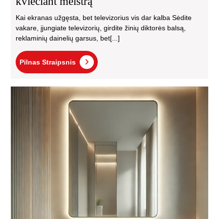
kviečiant meistrą
Kai ekranas užgęsta, bet televizorius vis dar kalba Sėdite
vakare, įjungiate televizorių, girdite žinių diktorės balsą,
reklaminių dainelių garsus, bet[...]
Pilnas
Pilnas Straipsnis
Straipsnis
Vei
pov
erd
poj
kai
suk
did
erd
iliu