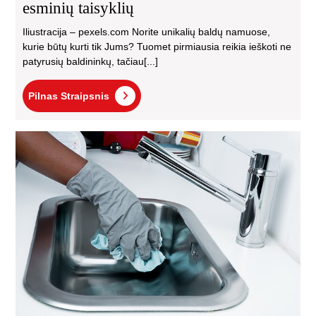
esminių taisyklių
Iliustracija – pexels.com Norite unikalių baldų namuose,
kurie būtų kurti tik Jums? Tuomet pirmiausia reikia ieškoti ne
patyrusių baldininkų, tačiau[...]
Pilnas
Pilnas Straipsnis
Straipsnis
La
va
be
did
pas
–
kai
tai
pas