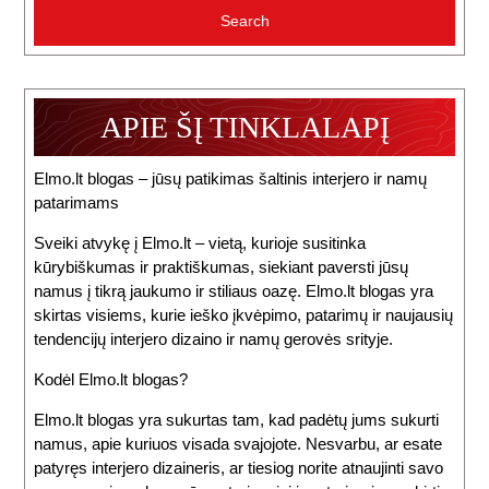
APIE ŠĮ TINKLALAPĮ
Elmo.lt blogas – jūsų patikimas šaltinis interjero ir namų
patarimams
Sveiki atvykę į Elmo.lt – vietą, kurioje susitinka
kūrybiškumas ir praktiškumas, siekiant paversti jūsų
namus į tikrą jaukumo ir stiliaus oazę. Elmo.lt blogas yra
skirtas visiems, kurie ieško įkvėpimo, patarimų ir naujausių
tendencijų interjero dizaino ir namų gerovės srityje.
Kodėl Elmo.lt blogas?
Elmo.lt blogas yra sukurtas tam, kad padėtų jums sukurti
namus, apie kuriuos visada svajojote. Nesvarbu, ar esate
patyręs interjero dizaineris, ar tiesiog norite atnaujinti savo