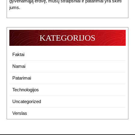
gyvenamąją erdvę, mūsų straipsniai ir patarimai yra skirti
jums.
KATEGORIJOS
Faktai
Namai
Patarimai
Technologijos
Uncategorized
Verslas