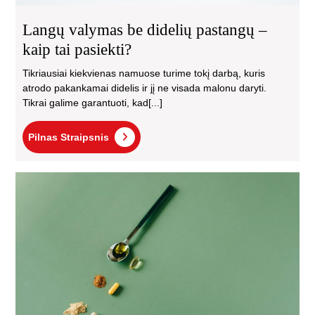
Langų valymas be didelių pastangų –
kaip tai pasiekti?
Tikriausiai kiekvienas namuose turime tokį darbą, kuris
atrodo pakankamai didelis ir jį ne visada malonu daryti.
Tikrai galime garantuoti, kad[...]
Pilnas
Pilnas Straipsnis
Straipsnis
Nat
vit
va
–
ar
tikr
sau
pas