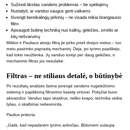
Sužinoti tikslias vandens problemas – be spėliojimų
Nustatyti, ar vanduo saugus gerti vaikams
Išvengti bereikalingų pirkinių – ne visada reikia brangiausio
filtro
Apsaugoti buitinę techniką nuo kalkių, geležies, smėlio ar
kitų nešvarumų
Mildos ir Pauliaus atveju filtrą jie pirko prieš dvejus metus – tuo
metu pasirinko paprastą mechaninį. Deja, po tyrimo paaiškėjo,
kad tokio neužtenka. Jų vanduo turėjo per daug geležies, o
mechaninis filtras jos nesulaikė.
Filtras – ne stiliaus detalė, o būtinybė
Po rezultatų analizės šeima įsirengė vandens nugeležinimo
sistemą ir papildomą filtravimo kasetę virtuvei. Pokyčiai buvo
akivaizdūs. Vanduo tapo skaidrus, neliko kvapo, technika veikia
tyliau, o skalbiniai nebesmirda.
Paulius priduria:
„Gaila, kad nepadarėm tyrimo anksčiau. Būtumėm sutaupę