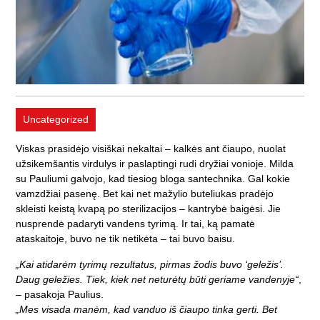
Uncategorized
Viskas prasidėjo visiškai nekaltai – kalkės ant čiaupo, nuolat
užsikemšantis virdulys ir paslaptingi rudi dryžiai vonioje. Milda
su Pauliumi galvojo, kad tiesiog bloga santechnika. Gal kokie
vamzdžiai pasenę. Bet kai net mažylio buteliukas pradėjo
skleisti keistą kvapą po sterilizacijos – kantrybė baigėsi. Jie
nusprendė padaryti vandens tyrimą. Ir tai, ką pamatė
ataskaitoje, buvo ne tik netikėta – tai buvo baisu.
„Kai atidarėm tyrimų rezultatus, pirmas žodis buvo ‘geležis’.
Daug geležies. Tiek, kiek net neturėtų būti geriame vandenyje“
,
– pasakoja Paulius.
„Mes visada manėm, kad vanduo iš čiaupo tinka gerti. Bet