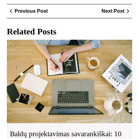
Navigacija
Previous
Next
Previous Post
Next Post
tarp
Post
Post
įrašų
Related Posts
Bal
pro
sav
10
esm
tai
Baldų projektavimas savarankiškai: 10