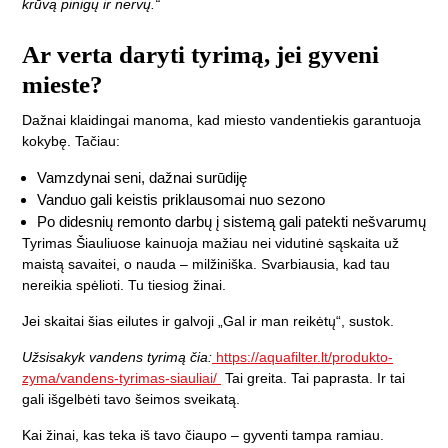
krūvą pinigų ir nervų.“
Ar verta daryti tyrimą, jei gyveni
mieste?
Dažnai klaidingai manoma, kad miesto vandentiekis garantuoja
kokybę. Tačiau:
Vamzdynai seni, dažnai surūdiję
Vanduo gali keistis priklausomai nuo sezono
Po didesnių remonto darbų į sistemą gali patekti nešvarumų
Tyrimas Šiauliuose kainuoja mažiau nei vidutinė sąskaita už
maistą savaitei, o nauda – milžiniška. Svarbiausia, kad tau
nereikia spėlioti. Tu tiesiog žinai.
Jei skaitai šias eilutes ir galvoji „Gal ir man reikėtų“, sustok.
Užsisakyk vandens tyrimą čia:
https://aquafilter.lt/produkto-
zyma/vandens-tyrimas-siauliai/
Tai greita. Tai paprasta. Ir tai
gali išgelbėti tavo šeimos sveikatą.
Kai žinai, kas teka iš tavo čiaupo – gyventi tampa ramiau.