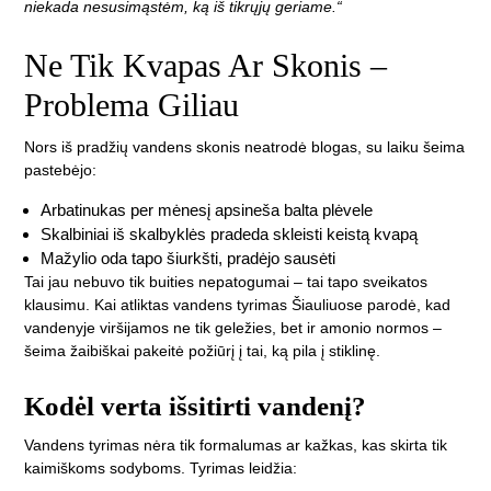
niekada nesusimąstėm, ką iš tikrųjų geriame.“
Ne Tik Kvapas Ar Skonis –
Problema Giliau
Nors iš pradžių vandens skonis neatrodė blogas, su laiku šeima
pastebėjo:
Arbatinukas per mėnesį apsineša balta plėvele
Skalbiniai iš skalbyklės pradeda skleisti keistą kvapą
Mažylio oda tapo šiurkšti, pradėjo sausėti
Tai jau nebuvo tik buities nepatogumai – tai tapo sveikatos
klausimu. Kai atliktas vandens tyrimas Šiauliuose parodė, kad
vandenyje viršijamos ne tik geležies, bet ir amonio normos –
šeima žaibiškai pakeitė požiūrį į tai, ką pila į stiklinę.
Kodėl verta išsitirti vandenį?
Vandens tyrimas nėra tik formalumas ar kažkas, kas skirta tik
kaimiškoms sodyboms. Tyrimas leidžia: