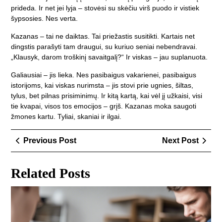
prideda. Ir net jei lyja – stovėsi su skėčiu virš puodo ir vistiek
šypsosies. Nes verta.
Kazanas – tai ne daiktas. Tai priežastis susitikti. Kartais net
dingstis parašyti tam draugui, su kuriuo seniai nebendravai.
„Klausyk, darom troškinį savaitgalį?“ Ir viskas – jau suplanuota.
Galiausiai – jis lieka. Nes pasibaigus vakarienei, pasibaigus
istorijoms, kai viskas nurimsta – jis stovi prie ugnies, šiltas,
tylus, bet pilnas prisiminimų. Ir kitą kartą, kai vėl jį užkaisi, visi
tie kvapai, visos tos emocijos – grįš. Kazanas moka saugoti
žmones kartu. Tyliai, skaniai ir ilgai.
Navigacija
Previous
Next
Previous Post
Next Post
tarp
Post
Post
įrašų
Related Posts
Fot
re
Viln