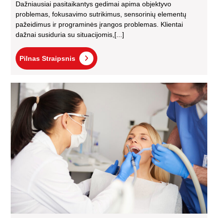
Dažniausiai pasitaikantys gedimai apima objektyvo
problemas, fokusavimo sutrikimus, sensorinių elementų
pažeidimus ir programinės įrangos problemas. Klientai
dažnai susiduria su situacijomis,[...]
Pilnas
Pilnas Straipsnis
Straipsnis
Dan
rov
gali
būti
ne
Ma
pati
įro
–
tai