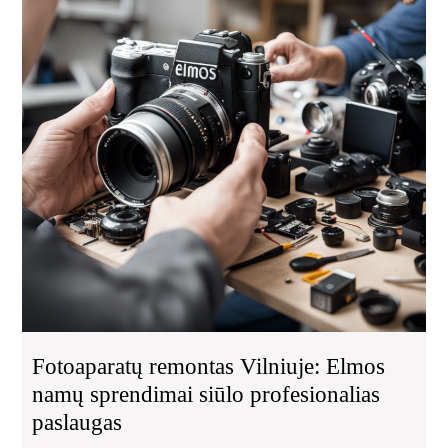
El
na
spr
siū
pro
pas
Fotoaparatų remontas Vilniuje: Elmos
namų sprendimai siūlo profesionalias
paslaugas