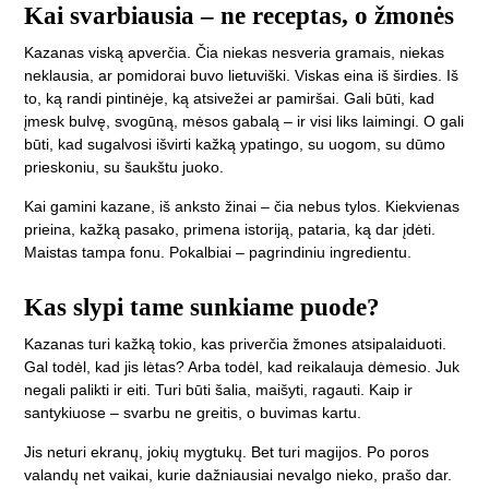
Kai svarbiausia – ne receptas, o žmonės
Kazanas viską apverčia. Čia niekas nesveria gramais, niekas
neklausia, ar pomidorai buvo lietuviški. Viskas eina iš širdies. Iš
to, ką randi pintinėje, ką atsivežei ar pamiršai. Gali būti, kad
įmesk bulvę, svogūną, mėsos gabalą – ir visi liks laimingi. O gali
būti, kad sugalvosi išvirti kažką ypatingo, su uogom, su dūmo
prieskoniu, su šaukštu juoko.
Kai gamini kazane, iš anksto žinai – čia nebus tylos. Kiekvienas
prieina, kažką pasako, primena istoriją, pataria, ką dar įdėti.
Maistas tampa fonu. Pokalbiai – pagrindiniu ingredientu.
Kas slypi tame sunkiame puode?
Kazanas turi kažką tokio, kas priverčia žmones atsipalaiduoti.
Gal todėl, kad jis lėtas? Arba todėl, kad reikalauja dėmesio. Juk
negali palikti ir eiti. Turi būti šalia, maišyti, ragauti. Kaip ir
santykiuose – svarbu ne greitis, o buvimas kartu.
Jis neturi ekranų, jokių mygtukų. Bet turi magijos. Po poros
valandų net vaikai, kurie dažniausiai nevalgo nieko, prašo dar.