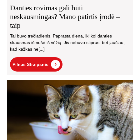
Danties rovimas gali būti
neskausmingas? Mano patirtis įrodė –
taip
Tai buvo trečiadienis. Paprasta diena, iki kol danties
skausmas išmušė iš vėžių. Jis nebuvo stiprus, bet jaučiau,
kad kažkas ne[...]
Pilnas
Pilnas Straipsnis
Straipsnis
Ko
mai
ka
–
tik
išs
ka