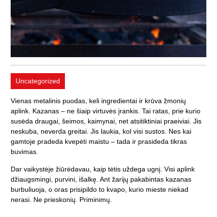
Uncategorized
Vienas metalinis puodas, keli ingredientai ir krūva žmonių
aplink. Kazanas – ne šiaip virtuvės įrankis. Tai ratas, prie kurio
susėda draugai, šeimos, kaimynai, net atsitiktiniai praeiviai. Jis
neskuba, neverda greitai. Jis laukia, kol visi sustos. Nes kai
gamtoje pradeda kvepėti maistu – tada ir prasideda tikras
buvimas.
Dar vaikystėje žiūrėdavau, kaip tėtis uždega ugnį. Visi aplink
džiaugsmingi, purvini, išalkę. Ant žarijų pakabintas kazanas
burbuliuoja, o oras prisipildo to kvapo, kurio mieste niekad
nerasi. Ne prieskonių. Priminimų.