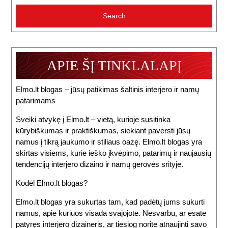
APIE ŠĮ TINKLALAPĮ
Elmo.lt blogas – jūsų patikimas šaltinis interjero ir namų
patarimams
Sveiki atvykę į Elmo.lt – vietą, kurioje susitinka
kūrybiškumas ir praktiškumas, siekiant paversti jūsų
namus į tikrą jaukumo ir stiliaus oazę. Elmo.lt blogas yra
skirtas visiems, kurie ieško įkvėpimo, patarimų ir naujausių
tendencijų interjero dizaino ir namų gerovės srityje.
Kodėl Elmo.lt blogas?
Elmo.lt blogas yra sukurtas tam, kad padėtų jums sukurti
namus, apie kuriuos visada svajojote. Nesvarbu, ar esate
patyręs interjero dizaineris, ar tiesiog norite atnaujinti savo