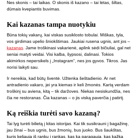
Nes skonis – tai laikas. O skonis iš kazano – tai lėtas, šiltas,
dūmais kvepiantis buvimas.
Kai kazanas tampa nuotykiu
Būna tokių vakarų, kai viskas susiklosto tobulai. Miškas, tyla,
vos girdimas upelio šniokštimas. Jaukiai rusena ugnis, ant jos –
kazanas
. Jame troškinasi vakarienė, aplink sėdi bičiuliai, gal net
seniai matyti veidai. Visi kalba, šypsosi, dalinasi. Tokios
akimirkos nepersikels į „Instagram“, nes jos gyvos. Tikros. Jas
norisi laikyti sau.
Ir nereikia, kad būtų šventė. Užtenka šeštadienio. Ar net
antradienio vakaro, jei yra kiemas ir keli žmonės. Kartą verdam
troškinį su aviena, kitą – tik daržoves. Niekas nesiskundžia, nes
čia ne restoranas. Čia kazanas – o jis viską paverčia į patirtį.
Ką reiškia turėti savo kazaną?
Tai lyg turėti bilietą į kitas istorijas. Kai tik susikrauni į bagažinę,
jau žinai – bus ugnis, bus žmonių, bus juoko. Bus šaukštas,
kuris keliauja iš rankų į rankas, kas ką paragauja, kas kažką