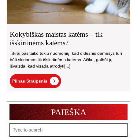
Kokybiškas maistas katėms – tik
išskirtinėms katėms?
Tikrai pasitaiko tokių nuomonių, kad didesnis dėmesys turi
būti skiriamas tik išskirtinėms katėms. Aišku, galbūt jų
išvaizda, kad visada atrodyti[...]
Pilnas
Pilnas Straipsnis
Straipsnis
PAIEŠKA
Search
for: