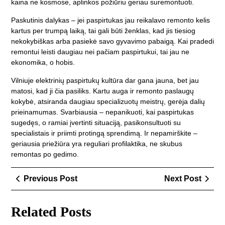
kaina ne kosmose, aplinkos požiūriu geriau suremontuoti.
Paskutinis dalykas – jei paspirtukas jau reikalavo remonto kelis
kartus per trumpą laiką, tai gali būti ženklas, kad jis tiesiog
nekokybiškas arba pasiekė savo gyvavimo pabaigą. Kai pradedi
remontui leisti daugiau nei pačiam paspirtukui, tai jau ne
ekonomika, o hobis.
Vilniuje elektrinių paspirtukų kultūra dar gana jauna, bet jau
matosi, kad ji čia pasiliks. Kartu auga ir remonto paslaugų
kokybė, atsiranda daugiau specializuotų meistrų, gerėja dalių
prieinamumas. Svarbiausia – nepanikuoti, kai paspirtukas
sugedęs, o ramiai įvertinti situaciją, pasikonsultuoti su
specialistais ir priimti protingą sprendimą. Ir nepamirškite –
geriausia priežiūra yra reguliari profilaktika, ne skubus
remontas po gedimo.
Navigacija
Previous
Next
Previous Post
Next Post
tarp
Post
Post
įrašų
Related Posts