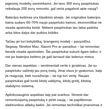
pigesnių modelių savininkams. Jei tavo 300 eurų paspirtukas
reikalauja 200 eurų remonto, gal verta pagalvoti apie naują?
Baterijos keitimas yra klasikinis atvejis. Jei originalios baterijos
kaina sudaro 60-70% naujo paspirtuko kainos, ekonomiškai ne
visada apsimoka keisti. Nebent paspirtukas tau labai patinka
arba kitos dalys dar puikios būklės.
Tačiau jei turi kokybišką, brangesnį modelį – pavyzdžiui,
Segway, Ninebot Max, Xiaomi Pro ar panašius – tai remontas
beveik visada apsimokės. Šie paspirtukai sukurti ilgam laikui, ir
net po baterijos keitimo jie gali tarnauti dar kelerius metus.
Dar vienas aspektas – sentimentali vertė ir įpratimas. Jei su
paspirtuku važinėji jau porą metų, žinai visus jo ypatumus, kaip
jis reaguoja, kiek nuvažiuoja – tai irgi turi vertę. Naujas
paspirtukas gali turėti kitokį valdymą, kitokį greitį, kitokią
stabdymo sistemą.
Aplinkosauginis aspektas taip pat svarbus. Išmesti dar
remontuojamą paspirtuką ir pirkti naują – tai papildomas
elektronikos atliekų kiekis. Jei remontas techniškai įmanomas ir