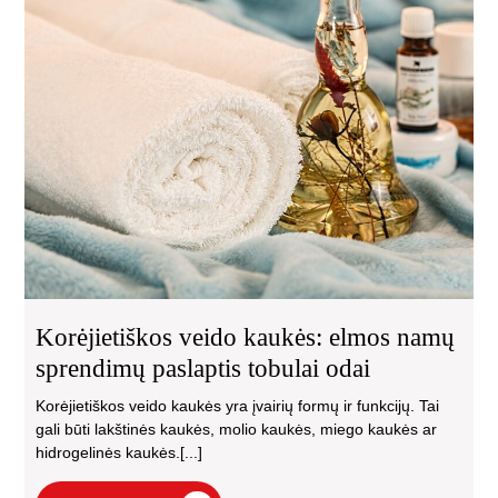
Kor
vei
kau
el
na
spr
pas
tob
oda
Korėjietiškos veido kaukės: elmos namų
sprendimų paslaptis tobulai odai
Korėjietiškos veido kaukės yra įvairių formų ir funkcijų. Tai
gali būti lakštinės kaukės, molio kaukės, miego kaukės ar
hidrogelinės kaukės.[...]