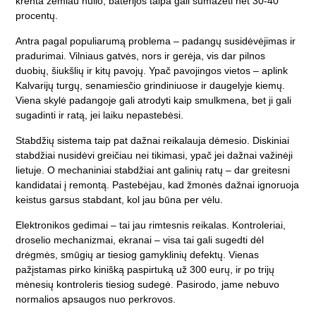
krenta žemiau nulio, baterijos talpa gali sumažėti net 30-40
procentų.
Antra pagal populiarumą problema – padangų susidėvėjimas ir
pradurimai. Vilniaus gatvės, nors ir gerėja, vis dar pilnos
duobių, šiukšlių ir kitų pavojų. Ypač pavojingos vietos – aplink
Kalvarijų turgų, senamiesčio grindiniuose ir daugelyje kiemų.
Viena skylė padangoje gali atrodyti kaip smulkmena, bet ji gali
sugadinti ir ratą, jei laiku nepastebėsi.
Stabdžių sistema taip pat dažnai reikalauja dėmesio. Diskiniai
stabdžiai nusidėvi greičiau nei tikimasi, ypač jei dažnai važinėji
lietuje. O mechaniniai stabdžiai ant galinių ratų – dar greitesni
kandidatai į remontą. Pastebėjau, kad žmonės dažnai ignoruoja
keistus garsus stabdant, kol jau būna per vėlu.
Elektronikos gedimai – tai jau rimtesnis reikalas. Kontroleriai,
droselio mechanizmai, ekranai – visa tai gali sugedti dėl
drėgmės, smūgių ar tiesiog gamyklinių defektų. Vienas
pažįstamas pirko kinišką paspirtuką už 300 eurų, ir po trijų
mėnesių kontroleris tiesiog sudegė. Pasirodo, jame nebuvo
normalios apsaugos nuo perkrovos.