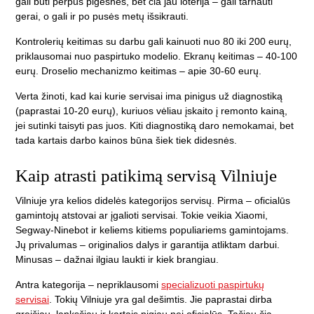
gali būti perpus pigesnės, bet čia jau loterija – gali tarnauti
gerai, o gali ir po pusės metų išsikrauti.
Kontrolerių keitimas su darbu gali kainuoti nuo 80 iki 200 eurų,
priklausomai nuo paspirtuko modelio. Ekranų keitimas – 40-100
eurų. Droselio mechanizmo keitimas – apie 30-60 eurų.
Verta žinoti, kad kai kurie servisai ima pinigus už diagnostiką
(paprastai 10-20 eurų), kuriuos vėliau įskaito į remonto kainą,
jei sutinki taisyti pas juos. Kiti diagnostiką daro nemokamai, bet
tada kartais darbo kainos būna šiek tiek didesnės.
Kaip atrasti patikimą servisą Vilniuje
Vilniuje yra kelios didelės kategorijos servisų. Pirma – oficialūs
gamintojų atstovai ar įgalioti servisai. Tokie veikia Xiaomi,
Segway-Ninebot ir keliems kitiems populiariems gamintojams.
Jų privalumas – originalios dalys ir garantija atliktam darbui.
Minusas – dažnai ilgiau laukti ir kiek brangiau.
Antra kategorija – nepriklausomi
specializuoti paspirtukų
servisai
. Tokių Vilniuje yra gal dešimtis. Jie paprastai dirba