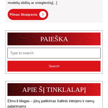
modelių slidžių ar snieglenčių[...]
Pilnas
Pilnas Straipsnis
Straipsnis
PAIEŠKA
Search
for:
APIE ŠĮ TINKLALAPĮ
Elmo.lt blogas – jūsų patikimas šaltinis interjero ir namų
patarimams