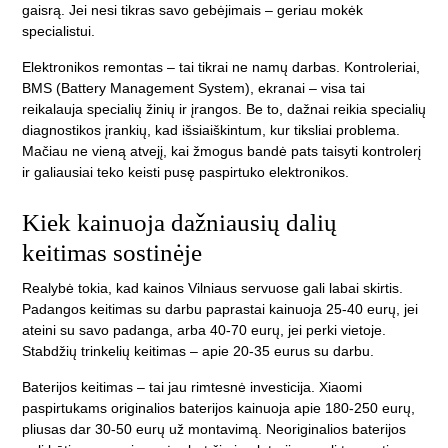
gaisrą. Jei nesi tikras savo gebėjimais – geriau mokėk
specialistui.
Elektronikos remontas – tai tikrai ne namų darbas. Kontroleriai,
BMS (Battery Management System), ekranai – visa tai
reikalauja specialių žinių ir įrangos. Be to, dažnai reikia specialių
diagnostikos įrankių, kad išsiaiškintum, kur tiksliai problema.
Mačiau ne vieną atvejį, kai žmogus bandė pats taisyti kontrolerį
ir galiausiai teko keisti pusę paspirtuko elektronikos.
Kiek kainuoja dažniausių dalių
keitimas sostinėje
Realybė tokia, kad kainos Vilniaus servuose gali labai skirtis.
Padangos keitimas su darbu paprastai kainuoja 25-40 eurų, jei
ateini su savo padanga, arba 40-70 eurų, jei perki vietoje.
Stabdžių trinkelių keitimas – apie 20-35 eurus su darbu.
Baterijos keitimas – tai jau rimtesnė investicija. Xiaomi
paspirtukams originalios baterijos kainuoja apie 180-250 eurų,
pliusas dar 30-50 eurų už montavimą. Neoriginalios baterijos