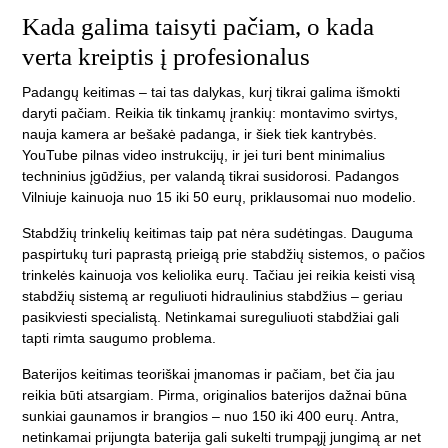
Kada galima taisyti pačiam, o kada
verta kreiptis į profesionalus
Padangų keitimas – tai tas dalykas, kurį tikrai galima išmokti
daryti pačiam. Reikia tik tinkamų įrankių: montavimo svirtys,
nauja kamera ar bešakė padanga, ir šiek tiek kantrybės.
YouTube pilnas video instrukcijų, ir jei turi bent minimalius
techninius įgūdžius, per valandą tikrai susidorosi. Padangos
Vilniuje kainuoja nuo 15 iki 50 eurų, priklausomai nuo modelio.
Stabdžių trinkelių keitimas taip pat nėra sudėtingas. Dauguma
paspirtukų turi paprastą prieigą prie stabdžių sistemos, o pačios
trinkelės kainuoja vos keliolika eurų. Tačiau jei reikia keisti visą
stabdžių sistemą ar reguliuoti hidraulinius stabdžius – geriau
pasikviesti specialistą. Netinkamai sureguliuoti stabdžiai gali
tapti rimta saugumo problema.
Baterijos keitimas teoriškai įmanomas ir pačiam, bet čia jau
reikia būti atsargiam. Pirma, originalios baterijos dažnai būna
sunkiai gaunamos ir brangios – nuo 150 iki 400 eurų. Antra,
netinkamai prijungta baterija gali sukelti trumpąjį jungimą ar net