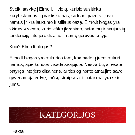
Sveiki atvykę į Elmo.lt – vietą, kurioje susitinka
kūrybiškumas ir praktiškumas, siekiant paversti jūsų
namus į tikrą jaukumo ir stiliaus oazę. Elmo.lt blogas yra
skirtas visiems, kurie ieško įkvėpimo, patarimų ir naujausių
tendencijų interjero dizaino ir namų gerovės srityje.
Kodėl Elmo.lt blogas?
Elmo.lt blogas yra sukurtas tam, kad padėtų jums sukurti
namus, apie kuriuos visada svajojote. Nesvarbu, ar esate
patyręs interjero dizaineris, ar tiesiog norite atnaujinti savo
gyvenamąją erdvę, mūsų straipsniai ir patarimai yra skirti
jums.
KATEGORIJOS
Faktai