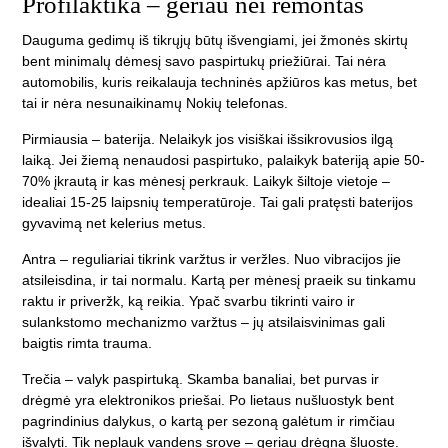
Profilaktika – geriau nei remontas
Dauguma gedimų iš tikrųjų būtų išvengiami, jei žmonės skirtų
bent minimalų dėmesį savo paspirtukų priežiūrai. Tai nėra
automobilis, kuris reikalauja techninės apžiūros kas metus, bet
tai ir nėra nesunaikinamų Nokių telefonas.
Pirmiausia – baterija. Nelaikyk jos visiškai išsikrovusios ilgą
laiką. Jei žiemą nenaudosi paspirtuko, palaikyk bateriją apie 50-
70% įkrautą ir kas mėnesį perkrauk. Laikyk šiltoje vietoje –
idealiai 15-25 laipsnių temperatūroje. Tai gali pratęsti baterijos
gyvavimą net kelerius metus.
Antra – reguliariai tikrink varžtus ir veržles. Nuo vibracijos jie
atsileisdina, ir tai normalu. Kartą per mėnesį praeik su tinkamu
raktu ir priveržk, ką reikia. Ypač svarbu tikrinti vairo ir
sulankstomo mechanizmo varžtus – jų atsilaisvinimas gali
baigtis rimta trauma.
Trečia – valyk paspirtuką. Skamba banaliai, bet purvas ir
drėgmė yra elektronikos priešai. Po lietaus nušluostyk bent
pagrindinius dalykus, o kartą per sezoną galėtum ir rimčiau
išvalyti. Tik neplauk vandens srove – geriau drėgna šluoste.