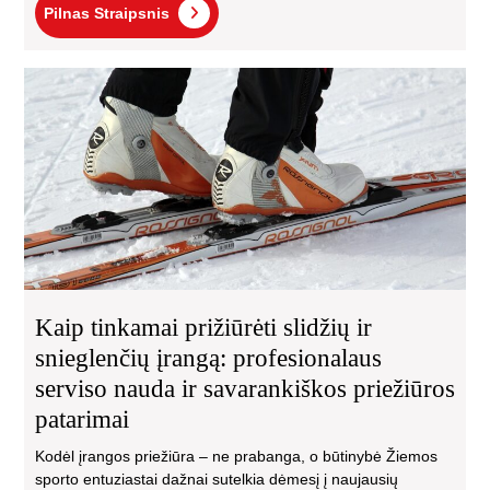
Pilnas
Pilnas Straipsnis
Straipsnis
Kai
tin
priž
sli
ir
sni
įra
pro
ser
na
ir
Kaip tinkamai prižiūrėti slidžių ir
sav
snieglenčių įrangą: profesionalaus
pri
serviso nauda ir savarankiškos priežiūros
pat
patarimai
Kodėl įrangos priežiūra – ne prabanga, o būtinybė Žiemos
sporto entuziastai dažnai sutelkia dėmesį į naujausių