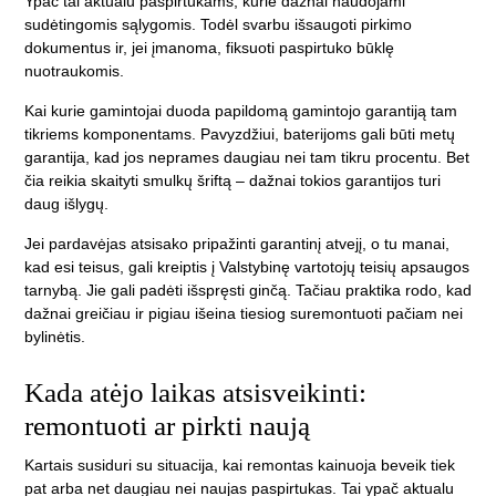
Ypač tai aktualu paspirtukams, kurie dažnai naudojami
sudėtingomis sąlygomis. Todėl svarbu išsaugoti pirkimo
dokumentus ir, jei įmanoma, fiksuoti paspirtuko būklę
nuotraukomis.
Kai kurie gamintojai duoda papildomą gamintojo garantiją tam
tikriems komponentams. Pavyzdžiui, baterijoms gali būti metų
garantija, kad jos neprames daugiau nei tam tikru procentu. Bet
čia reikia skaityti smulkų šriftą – dažnai tokios garantijos turi
daug išlygų.
Jei pardavėjas atsisako pripažinti garantinį atvejį, o tu manai,
kad esi teisus, gali kreiptis į Valstybinę vartotojų teisių apsaugos
tarnybą. Jie gali padėti išspręsti ginčą. Tačiau praktika rodo, kad
dažnai greičiau ir pigiau išeina tiesiog suremontuoti pačiam nei
bylinėtis.
Kada atėjo laikas atsisveikinti:
remontuoti ar pirkti naują
Kartais susiduri su situacija, kai remontas kainuoja beveik tiek
pat arba net daugiau nei naujas paspirtukas. Tai ypač aktualu