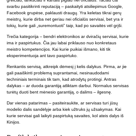
greičiau, lanksčiau ir kartais pigiau nei oficialūs. Tačiau čia
svarbu pasitikrinti reputaciją – paskaityti atsiliepimus Google,
Facebook grupėse, paklausti draugų. Yra keletas tikrai gerų
meistrų, kurie dirba net geriau nei oficialūs servisai, bet yra ir
tokių, kurie gali „suremontuoti” taip, kad po savaitės vėl grįši.
Trečia kategorija – bendri elektronikos ar dviračių servisai, kurie
ima ir paspirtukus. Čia jau labai priklauso nuo konkretaus
meistro kompetencijos. Kai kurie puikiai išmano, kiti tik
eksperimentuoja ant tavo paspirtuko.
Renkantis servisą, atkreipk dėmesį į kelis dalykus. Pirma, ar jie
gali paaiškinti problemą suprantamai, nesinaudodami
techniniais terminais tik tam, kad atrodytų protingi. Antras
dalykas – ar duoda garantiją atliktam darbui. Normalus servisas
turėtų duoti bent mėnesio garantiją, o dalims – ilgesnę.
Dar vienas patarimas – pasiteiraukite, ar servisas turi jūsų
modelio dalis sandėlyje arba kiek užtruks jų užsakymas. Kai
kurie servisai gali laikyti paspirtuką savaites, kol ateis dalys iš
Kinijos.