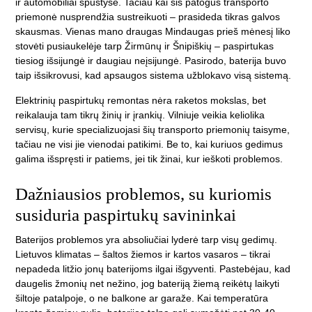
ir automobiliai spūstyse. Tačiau kai šis patogus transporto
priemonė nusprendžia sustreikuoti – prasideda tikras galvos
skausmas. Vienas mano draugas Mindaugas prieš mėnesį liko
stovėti pusiaukelėje tarp Žirmūnų ir Šnipiškių – paspirtukas
tiesiog išsijungė ir daugiau neįsijungė. Pasirodo, baterija buvo
taip išsikrovusi, kad apsaugos sistema užblokavo visą sistemą.
Elektrinių paspirtukų remontas nėra raketos mokslas, bet
reikalauja tam tikrų žinių ir įrankių. Vilniuje veikia keliolika
servisų, kurie specializuojasi šių transporto priemonių taisyme,
tačiau ne visi jie vienodai patikimi. Be to, kai kuriuos gedimus
galima išspręsti ir patiems, jei tik žinai, kur ieškoti problemos.
Dažniausios problemos, su kuriomis
susiduria paspirtukų savininkai
Baterijos problemos yra absoliučiai lyderė tarp visų gedimų.
Lietuvos klimatas – šaltos žiemos ir kartos vasaros – tikrai
nepadeda litžio jonų baterijoms ilgai išgyventi. Pastebėjau, kad
daugelis žmonių net nežino, jog bateriją žiemą reikėtų laikyti
šiltoje patalpoje, o ne balkone ar garaže. Kai temperatūra