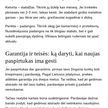
Ketvirta – stabdžiai. Tikrink jų būklę kas mėnesį. Jei trinkelės
plonesės nei 2-3 mm, laikas keisti. Jei stabdant girdisi metalinis
garsas – jau tikrai per vėlu, greičiausiai sugadinai ir diską.
Penkta – padangos. Tikrink slėgį (jei kamerinės) ir protektorių.
Nusidėvėjusios padangos ne tik blogiau stabdo, bet ir gali
sukelti pavojingą slydimą. Vilniaus lietingais rudeniais tai ypač
aktualu.
Garantija ir teisės: ką daryti, kai naujas
paspirtukas ima gesti
Jei paspirtukas dar garantinis, pirmas tavo žingsnis turėtų būti
kreipimasis į pardavėją. Pagal Lietuvos įstatymus, prekės
atitikties garantija yra dvejus metus. Tai reiškia, kad jei gedimas
atsirado ne dėl tavo kaltės, pardavėjas privalo jį pašalinti
nemokamai.
Tačiau realybė kartais būna sudėtingesnė. Pardavėjai dažnai
bando įrodyti, kad gedimas atsirado dėl netinkamo naudojimo.