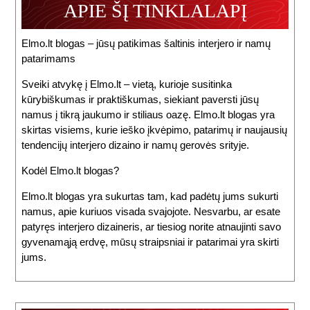
APIE ŠĮ TINKLALAPĮ
Elmo.lt blogas – jūsų patikimas šaltinis interjero ir namų
patarimams
Sveiki atvykę į Elmo.lt – vietą, kurioje susitinka
kūrybiškumas ir praktiškumas, siekiant paversti jūsų
namus į tikrą jaukumo ir stiliaus oazę. Elmo.lt blogas yra
skirtas visiems, kurie ieško įkvėpimo, patarimų ir naujausių
tendencijų interjero dizaino ir namų gerovės srityje.
Kodėl Elmo.lt blogas?
Elmo.lt blogas yra sukurtas tam, kad padėtų jums sukurti
namus, apie kuriuos visada svajojote. Nesvarbu, ar esate
patyręs interjero dizaineris, ar tiesiog norite atnaujinti savo
gyvenamąją erdvę, mūsų straipsniai ir patarimai yra skirti
jums.