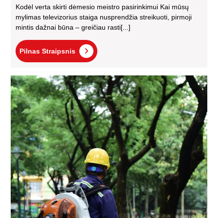
Kodėl verta skirti dėmesio meistro pasirinkimui Kai mūsų
mylimas televizorius staiga nusprendžia streikuoti, pirmoji
mintis dažnai būna – greičiau rasti[...]
Pilnas
Pilnas Straipsnis
Straipsnis
Kai
tei
pas
sli
ser
pro
pri
spe
pat
mie
sąl