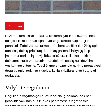
Patarimai
Prižiūrėti tam tikrus daiktus atitinkamai yra labai svarbu, nes
taip jie išlieka kur kas ilgiau tvarkingi, atrodo kaip nauji ir
panašiai. Todėl visada turime turėti bent jau šiek tiek žinių apie
tam tikrų daiktų priežiūrą, kad būtų galima išlaikyti jų kaip
įmanoma geriausią stovį. Tokia priežiūra reikalinga tokiems
daiktams, kurie yra daugiau naudojami, nes jų nusidėvėjimas
yra kur kas didesnis. Todėl šiame straipsnyje norime papasakoti
daugiau apie laukines plyteles, kokia priežiūra joms būtų pati
geriausia.
Valykite reguliariai
Reguliarus valymas gali duoti labai daug naudos, nes net ir
įprastinis valymas bus kur kas paprastesnis ir greitesnis,
vienam darbui nereikės skirti labai daug dėmesio ir panašiai.