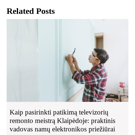
įrašų
Related Posts
Kai
pas
pat
tel
re
mei
Kla
pra
va
na
ele
pri
Kaip pasirinkti patikimą televizorių
remonto meistrą Klaipėdoje: praktinis
vadovas namų elektronikos priežiūrai