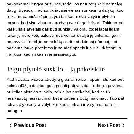
pakankamai lengva prižiūrėti, todėl jos neturėtų kelti pernelyg
daug rūpesčių. Tačiau tikriausiai vienas sunkesnių dalykų, kuo
reikia nepamiršti rūpintis yra tai, kad reikia valyti ir plytelių
tarpus, kad visa visuma atrodytų tvarkinga ir švari. Tokie tarpai
kai kuriais atvejais gali būti sunkiau valomi, todėl labai ilgam
laikui jų nereikėtų užleisti, nes vėliau išvalyti jų tinkamai gali ir
nepavykti. Todėl jiems reikėtų skirti net didesnį dėmesį, nei
pačioms lauko plytelėms ir naudoti specialius ir šiurkštesnius
įrankius, kad viskas švariai išsivalytų.
Jeigu plytelė suskilo – ją pakeiskite
Kad vaizdas visada atrodytų gražiai, reikia nepamiršti, kad bet
koks sulūžęs daiktas gali gadinti patį vaizdą. Todėl jeigu viena
ar kelios plytelės suskilo, reikia jas pasikeisti, kad ne tik
nesikauptų nešvarumai, bet ir patiems būtų maloniau. Taip pat
tokias plyteles yra valyti kur kas sunkiau ir valymas nėra itin
patogus.
Navigacija
Previous
Next
Previous Post
Next Post
tarp
Post
Post