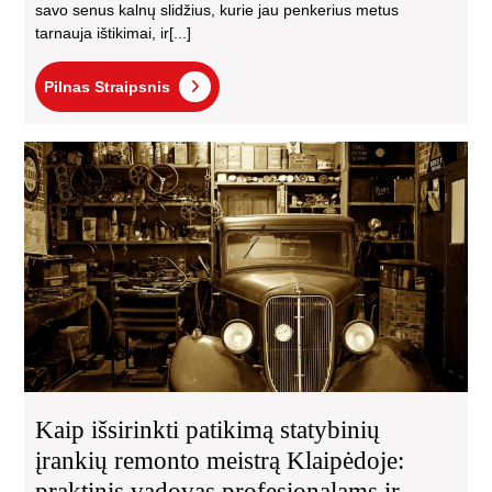
savo senus kalnų slidžius, kurie jau penkerius metus
tarnauja ištikimai, ir[...]
Pilnas
Pilnas Straipsnis
Straipsnis
Kai
išsi
pat
sta
įra
re
mei
Kla
pra
va
pro
ir
Kaip išsirinkti patikimą statybinių
na
įrankių remonto meistrą Klaipėdoje:
me
praktinis vadovas profesionalams ir