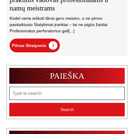
namų meistrams
Kodėl verta ieškoti tikrai gero meistro, o ne pirmo
pasitaikiusio Statybiniai įrankiai – tai ne pigūs žaislai.
Profesionalus perforatorius gali[...]
Pilnas
Pilnas Straipsnis
Straipsnis
PAIEŠKA
Search
for: