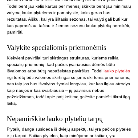
Todėl bent jau kelis kartus per mėnesį skirkite bent jau minimalų
valymą lauko plytelėms ir pamatysite, koks geras bus
rezultatas. Aišku, kai yra šiltasis sezonas, tai valyti gali būti kur
kas paprasčiau, tačiau ir žiemos sezonu lauko plytelių nereikėtų
pamiršti.
Valykite specialiomis priemonėmis
Kiekvieni paviršiai turi skirtingas struktūras, kuriems reikia
specialių priemonių, kad pačios įvairiausios dėmės būtų
išvalomos arba būtų nepažeistas paviršius. Todėl
lauko plytelės
irgi turėtų būti valomos skirtingai su joms skirtoms priemonėms,
nes taip jos bus išvalytos žymiai lengviau, kur kas ilgiau atrodys
kaip naujos ir kas svarbiausia – jų paviršius nebus
pažeidžiamas, todėl apie patį keitimą galėsite pamiršti tikrai ilgą
laiką.
Nepamirškite lauko plytelių tarpų
Plytelių danga susideda iš dviejų aspektų, tai yra pačios plytelės
ir jų tarpai. Pačias plyteles, kaip minėjome anksčiau, yra