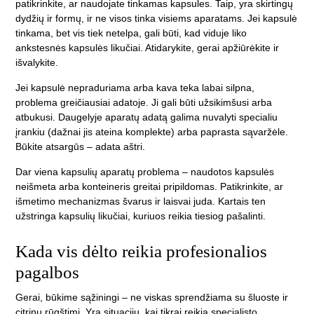
patikrinkite, ar naudojate tinkamas kapsules. Taip, yra skirtingų
dydžių ir formų, ir ne visos tinka visiems aparatams. Jei kapsulė
tinkama, bet vis tiek netelpa, gali būti, kad viduje liko
ankstesnės kapsulės likučiai. Atidarykite, gerai apžiūrėkite ir
išvalykite.
Jei kapsulė nepraduriama arba kava teka labai silpna,
problema greičiausiai adatoje. Ji gali būti užsikimšusi arba
atbukusi. Daugelyje aparatų adatą galima nuvalyti specialiu
įrankiu (dažnai jis ateina komplekte) arba paprasta sąvaržėle.
Būkite atsargūs – adata aštri.
Dar viena kapsulių aparatų problema – naudotos kapsulės
neišmeta arba konteineris greitai pripildomas. Patikrinkite, ar
išmetimo mechanizmas švarus ir laisvai juda. Kartais ten
užstringa kapsulių likučiai, kuriuos reikia tiesiog pašalinti.
Kada vis dėlto reikia profesionalios
pagalbos
Gerai, būkime sąžiningi – ne viskas sprendžiama su šluoste ir
citrinų rūgštimi. Yra situacijų, kai tikrai reikia specialisto.