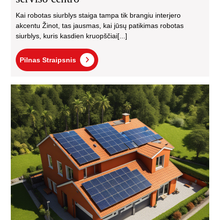
Kai robotas siurblys staiga tampa tik brangiu interjero
akcentu Žinot, tas jausmas, kai jūsų patikimas robotas
siurblys, kuris kasdien kruopščiai[...]
Pilnas
Pilnas Straipsnis
Straipsnis
Sau
ele
įre
kai
El
na
spr
kei
ene
var