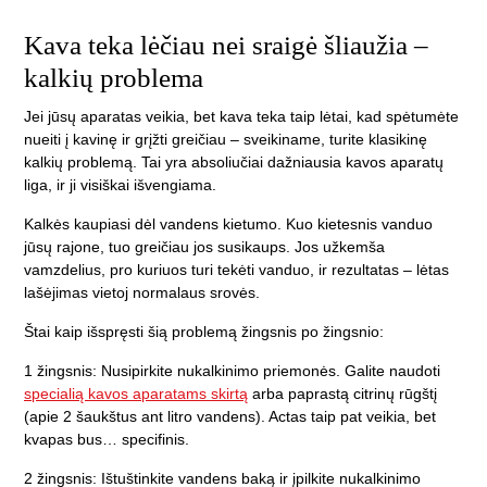
Kava teka lėčiau nei sraigė šliaužia –
kalkių problema
Jei jūsų aparatas veikia, bet kava teka taip lėtai, kad spėtumėte
nueiti į kavinę ir grįžti greičiau – sveikiname, turite klasikinę
kalkių problemą. Tai yra absoliučiai dažniausia kavos aparatų
liga, ir ji visiškai išvengiama.
Kalkės kaupiasi dėl vandens kietumo. Kuo kietesnis vanduo
jūsų rajone, tuo greičiau jos susikaups. Jos užkemša
vamzdelius, pro kuriuos turi tekėti vanduo, ir rezultatas – lėtas
lašėjimas vietoj normalaus srovės.
Štai kaip išspręsti šią problemą žingsnis po žingsnio:
1 žingsnis:
Nusipirkite nukalkinimo priemonės. Galite naudoti
specialią kavos aparatams skirtą
arba paprastą citrinų rūgštį
(apie 2 šaukštus ant litro vandens). Actas taip pat veikia, bet
kvapas bus… specifinis.
2 žingsnis:
Ištuštinkite vandens baką ir įpilkite nukalkinimo