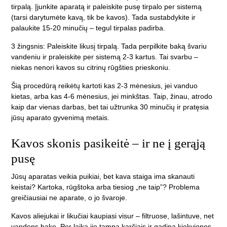
tirpalą. Įjunkite aparatą ir paleiskite pusę tirpalo per sistemą
(tarsi darytumėte kavą, tik be kavos). Tada sustabdykite ir
palaukite 15-20 minučių – tegul tirpalas padirba.
3 žingsnis:
Paleiskite likusį tirpalą. Tada perpilkite baką švariu
vandeniu ir praleiskite per sistemą 2-3 kartus. Tai svarbu –
niekas nenori kavos su citrinų rūgšties prieskoniu.
Šią procedūrą reikėtų kartoti kas 2-3 mėnesius, jei vanduo
kietas, arba kas 4-6 mėnesius, jei minkštas. Taip, žinau, atrodo
kaip dar vienas darbas, bet tai užtrunka 30 minučių ir pratęsia
jūsų aparato gyvenimą metais.
Kavos skonis pasikeitė – ir ne į gerąją
pusę
Jūsų aparatas veikia puikiai, bet kava staiga ima skanauti
keistai? Kartoka, rūgštoka arba tiesiog „ne taip”? Problema
greičiausiai ne aparate, o jo švaroje.
Kavos aliejukai ir likučiai kaupiasi visur – filtruose, lašintuve, net
vandens bake. Per laiką jie tampa karčiais ir gadina kiekvienos