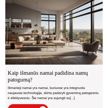
Kai
iš
na
pad
na
pa
Kaip išmanūs namai padidina namų
patogumą?
Išmanieji namai yra namai, kuriuose yra integruota
naujausia technologija, skirta padaryti gyvenimą patogesniu
ir efektyvesniu. Šie namai yra sujungti su[...]