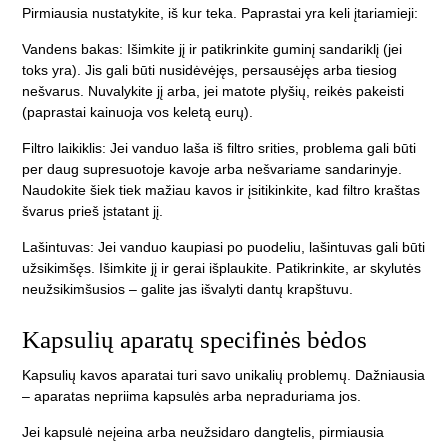
Pirmiausia nustatykite, iš kur teka. Paprastai yra keli įtariamieji:
Vandens bakas:
Išimkite jį ir patikrinkite guminį sandariklį (jei
toks yra). Jis gali būti nusidėvėjęs, persausėjęs arba tiesiog
nešvarus. Nuvalykite jį arba, jei matote plyšių, reikės pakeisti
(paprastai kainuoja vos keletą eurų).
Filtro laikiklis:
Jei vanduo laša iš filtro srities, problema gali būti
per daug supresuotoje kavoje arba nešvariame sandarinyje.
Naudokite šiek tiek mažiau kavos ir įsitikinkite, kad filtro kraštas
švarus prieš įstatant jį.
Lašintuvas:
Jei vanduo kaupiasi po puodeliu, lašintuvas gali būti
užsikimšęs. Išimkite jį ir gerai išplaukite. Patikrinkite, ar skylutės
neužsikimšusios – galite jas išvalyti dantų krapštuvu.
Kapsulių aparatų specifinės bėdos
Kapsulių kavos aparatai turi savo unikalių problemų. Dažniausia
– aparatas nepriima kapsulės arba nepraduriama jos.
Jei kapsulė neįeina arba neužsidaro dangtelis, pirmiausia