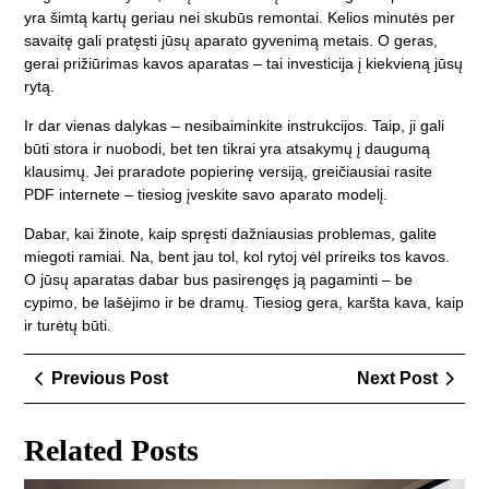
yra šimtą kartų geriau nei skubūs remontai. Kelios minutės per
savaitę gali pratęsti jūsų aparato gyvenimą metais. O geras,
gerai prižiūrimas kavos aparatas – tai investicija į kiekvieną jūsų
rytą.
Ir dar vienas dalykas – nesibaiminkite instrukcijos. Taip, ji gali
būti stora ir nuobodi, bet ten tikrai yra atsakymų į daugumą
klausimų. Jei praradote popierinę versiją, greičiausiai rasite
PDF internete – tiesiog įveskite savo aparato modelį.
Dabar, kai žinote, kaip spręsti dažniausias problemas, galite
miegoti ramiai. Na, bent jau tol, kol rytoj vėl prireiks tos kavos.
O jūsų aparatas dabar bus pasirengęs ją pagaminti – be
cypimo, be lašėjimo ir be dramų. Tiesiog gera, karšta kava, kaip
ir turėtų būti.
Navigacija
Previous
Next
Previous Post
Next Post
tarp
Post
Post
įrašų
Related Posts