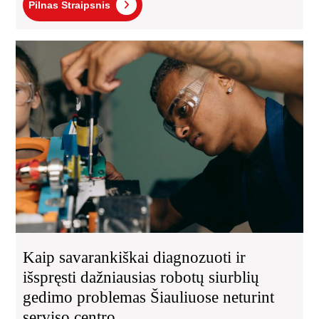
Pilnas
Pilnas Straipsnis
Straipsnis
Kai
sav
dia
ir
išs
daž
rob
siur
ge
pro
Šia
net
ser
cen
Kaip savarankiškai diagnozuoti ir
išspręsti dažniausias robotų siurblių
gedimo problemas Šiauliuose neturint
serviso centro