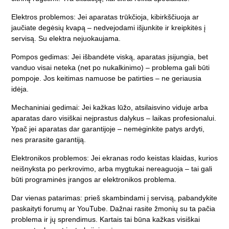
Elektros problemos:
Jei aparatas trūkčioja, kibirkščiuoja ar
jaučiate degėsių kvapą – nedvejodami išjunkite ir kreipkitės į
servisą. Su elektra nejuokaujama.
Pompos gedimas:
Jei išbandėte viską, aparatas įsijungia, bet
vanduo visai neteka (net po nukalkinimo) – problema gali būti
pompoje. Jos keitimas namuose be patirties – ne geriausia
idėja.
Mechaniniai gedimai:
Jei kažkas lūžo, atsilaisvino viduje arba
aparatas daro visiškai neįprastus dalykus – laikas profesionalui.
Ypač jei aparatas dar garantijoje – nemėginkite patys ardyti,
nes prarasite garantiją.
Elektronikos problemos:
Jei ekranas rodo keistas klaidas, kurios
neišnyksta po perkrovimo, arba mygtukai nereaguoja – tai gali
būti programinės įrangos ar elektronikos problema.
Dar vienas patarimas: prieš skambindami į servisą, pabandykite
paskaityti forumų ar YouTube. Dažnai rasite žmonių su ta pačia
problema ir jų sprendimus. Kartais tai būna kažkas visiškai