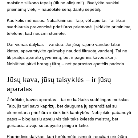
maistine silikono tepalų (tik ne aliejumi!). Išvalykite sunkiai
prieinamų vietų – naudokite seną dantų šepetėlį.
Kas kelis mėnesius:
Nukalkinimas. Taip, vėl apie tai. Tai tikrai
svarbiausia prevencinė priežiūros priemonė. Įsidėkite priminimą
telefone, kad neužmirštumėte.
Dar vienas dalykas – vanduo. Jei jūsų rajone vanduo labai
kietas, apsvarstykite galimybę naudoti filtruotą vandenį. Tai ne
tik pratęs aparato gyvenimą, bet ir pagerins kavos skonį.
Nebūtinai pirkti brangų filtrą – net paprastas ąsotėlis padeda.
Jūsų kava, jūsų taisyklės – ir jūsų
aparatas
Žiūrėkite, kavos aparatas – tai ne kažkoks sudėtingas mokslas.
Taip, jis turi savo kaprizų, bet dauguma jų sprendžiasi su
elementaria priežiūra ir šiek tiek kantrybės. Nebijokite pabandyti
patys – blogiausiu atveju vis tiek teks kviestis meistrą, bet
geriausia atveju sutaupysite pinigų ir laiko.
Pagrindinis dalykas, kurį turėtumėte įsiminti: reguliari priežiūra