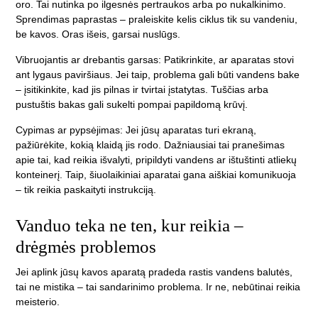
oro. Tai nutinka po ilgesnės pertraukos arba po nukalkinimo.
Sprendimas paprastas – praleiskite kelis ciklus tik su vandeniu,
be kavos. Oras išeis, garsai nuslūgs.
Vibruojantis ar drebantis garsas:
Patikrinkite, ar aparatas stovi
ant lygaus paviršiaus. Jei taip, problema gali būti vandens bake
– įsitikinkite, kad jis pilnas ir tvirtai įstatytas. Tuščias arba
pustuštis bakas gali sukelti pompai papildomą krūvį.
Cypimas ar pypsėjimas:
Jei jūsų aparatas turi ekraną,
pažiūrėkite, kokią klaidą jis rodo. Dažniausiai tai pranešimas
apie tai, kad reikia išvalyti, pripildyti vandens ar ištuštinti atliekų
konteinerį. Taip, šiuolaikiniai aparatai gana aiškiai komunikuoja
– tik reikia paskaityti instrukciją.
Vanduo teka ne ten, kur reikia –
drėgmės problemos
Jei aplink jūsų kavos aparatą pradeda rastis vandens balutės,
tai ne mistika – tai sandarinimo problema. Ir ne, nebūtinai reikia
meisterio.