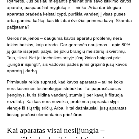
Rytmetis. Jūs pusiau miegantis prieinat prie savo ištikimo kavos
aparato, paspaudžiat mygtuką ir… nieko. Arba dar blogiau –
aparatas pradeda keistai cypti, purškia vandenį į visas puses
arba gamina kažką, kas tik labai šviežiai primena kavą. Skamba
pažįstama?
Geros naujienos – dauguma kavos aparatų problemų nėra
tokios baisios, kaip atrodo. Dar geresnės naujienos – apie 80%
jų galite išspręsti patys, be jokių brangių meisterių iškvietimų.
Taip, tikrai. Net jei technikos srityje jūsų žinios baigiasi prie
„įjungti ir išjungti”, šis vadovas padės jums grąžinti jūsų kavos
aparatą į darbą.
Pirmiausia reikia suprasti, kad kavos aparatas – tai ne koks
nors kosminės technologijos stebuklas. Tai paprasčiausias
įrenginys, kuris šildina vandenį, stumia jį per kavą ir filtruoja
rezultatą. Kai kas nors neveikia, problema paprastai slypi
vienoje iš šių trijų sričių. Arba, ir tai dažniausiai, jūsų aparatas
tiesiog prašosi elementarios priežiūros.
Kai aparatas visai nesiįjungia –