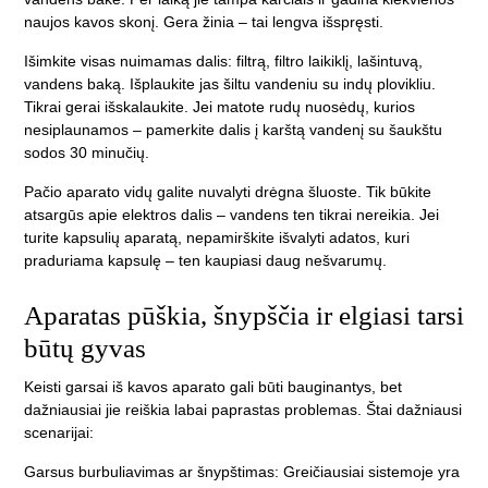
naujos kavos skonį. Gera žinia – tai lengva išspręsti.
Išimkite visas nuimamas dalis: filtrą, filtro laikiklį, lašintuvą,
vandens baką. Išplaukite jas šiltu vandeniu su indų plovikliu.
Tikrai gerai išskalaukite. Jei matote rudų nuosėdų, kurios
nesiplaunamos – pamerkite dalis į karštą vandenį su šaukštu
sodos 30 minučių.
Pačio aparato vidų galite nuvalyti drėgna šluoste. Tik būkite
atsargūs apie elektros dalis – vandens ten tikrai nereikia. Jei
turite kapsulių aparatą, nepamirškite išvalyti adatos, kuri
praduriama kapsulę – ten kaupiasi daug nešvarumų.
Aparatas pūškia, šnypščia ir elgiasi tarsi
būtų gyvas
Keisti garsai iš kavos aparato gali būti bauginantys, bet
dažniausiai jie reiškia labai paprastas problemas. Štai dažniausi
scenarijai:
Garsus burbuliavimas ar šnypštimas:
Greičiausiai sistemoje yra