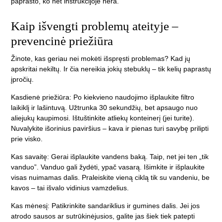
paprasto, ko net instrukcijoje nėra.
Kaip išvengti problemų ateityje –
prevencinė priežiūra
Žinote, kas geriau nei mokėti išspręsti problemas? Kad jų
apskritai nekiltų. Ir čia nereikia jokių stebuklų – tik kelių paprastų
įpročių.
Kasdienė priežiūra:
Po kiekvieno naudojimo išplaukite filtro
laikiklį ir lašintuvą. Užtrunka 30 sekundžių, bet apsaugo nuo
aliejukų kaupimosi. Ištuštinkite atliekų konteinerį (jei turite).
Nuvalykite išorinius paviršius – kava ir pienas turi savybę prilipti
prie visko.
Kas savaitę:
Gerai išplaukite vandens baką. Taip, net jei ten „tik
vanduo”. Vanduo gali žydėti, ypač vasarą. Išimkite ir išplaukite
visas nuimamas dalis. Praleiskite vieną ciklą tik su vandeniu, be
kavos – tai išvalo vidinius vamzdelius.
Kas mėnesį:
Patikrinkite sandariklius ir gumines dalis. Jei jos
atrodo sausos ar sutrūkinėjusios, galite jas šiek tiek patepti