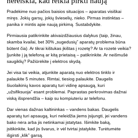
nereiškia, kad reikia pirkti naują
Pradėkime nuo pačios baisios situacijos – aparatas visiškai
miręs. Jokių garsų, jokių švieselių, nieko. Pirmas instinktas –
panika ir mintis apie naują pirkimą. Sustabdykite.
Pirmiausia patikrinkite akivaizdžiausius dalykus (taip, žinau,
skamba kvailai, bet 30% „sugedusių” aparatų problema būna
būtent čia). Ar tikrai kištukas įkištas į rozetę? Ar ta rozetė veikia?
Įjunkite į ją telefoną ar kitą prietaisą – patikrinkite. Ar neišmušė
saugiklių? Pažiūrėkite į elektros skydą.
Jei visa tai veikia, atjunkite aparatą nuo elektros tinklo ir
palaukite 5 minutes. Rimtai, tiesiog palaukite. Daugelis
šiuolaikinių kavos aparatų turi vidinę apsaugą, kuri
„užsifiksuoja” esant problemai. Paprastas perkrovimas dažnai
viską išsprendžia – kaip su kompiuteriu ar telefonu.
Dar vienas dažnas kaltininkas – vandens bakas. Daugelis
aparatų turi apsaugą, kuri neleidžia jiems įsijungti, jei vandens
bako nėra arba jis netinkamai įstatytas. Išimkite baką,
įsitikinkite, kad jis švarus, ir vėl tvirtai įstatykite. Turėtumėte
išgirsti „klik” garsą.