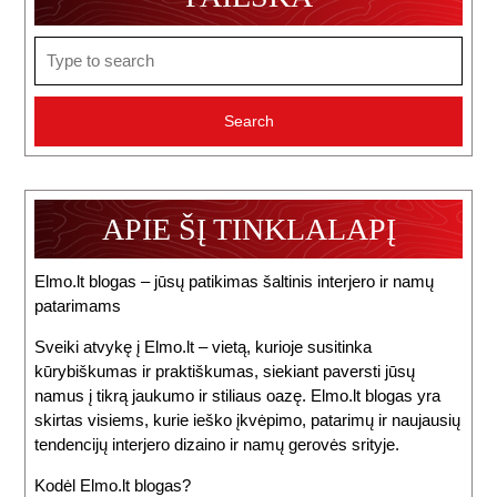
Search
for:
APIE ŠĮ TINKLALAPĮ
Elmo.lt blogas – jūsų patikimas šaltinis interjero ir namų
patarimams
Sveiki atvykę į Elmo.lt – vietą, kurioje susitinka
kūrybiškumas ir praktiškumas, siekiant paversti jūsų
namus į tikrą jaukumo ir stiliaus oazę. Elmo.lt blogas yra
skirtas visiems, kurie ieško įkvėpimo, patarimų ir naujausių
tendencijų interjero dizaino ir namų gerovės srityje.
Kodėl Elmo.lt blogas?