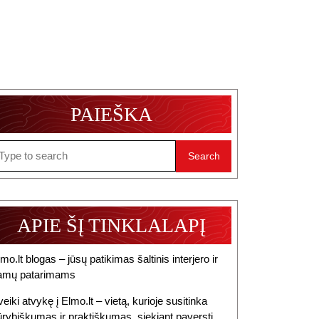
PAIEŠKA
earch
r:
APIE ŠĮ TINKLALAPĮ
mo.lt blogas – jūsų patikimas šaltinis interjero ir
amų patarimams
eiki atvykę į Elmo.lt – vietą, kurioje susitinka
ūrybiškumas ir praktiškumas, siekiant paversti