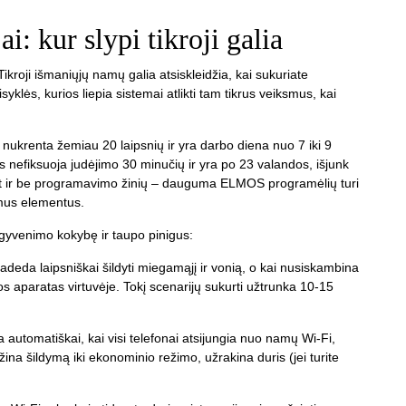
i: kur slypi tikroji galia
 Tikroji išmaniųjų namų galia atsiskleidžia, kai sukuriate
isyklės, kurios liepia sistemai atlikti tam tikrus veiksmus, kai
ukrenta žemiau 20 laipsnių ir yra darbo diena nuo 7 iki 9
lis nefiksuoja judėjimo 30 minučių ir yra po 23 valandos, išjunk
net ir be programavimo žinių – dauguma ELMOS programėlių turi
iamus elementus.
na gyvenimo kokybę ir taupo pinigus:
adeda laipsniškai šildyti miegamąjį ir vonią, o kai nusiskambina
os aparatas virtuvėje. Tokį scenarijų sukurti užtrunka 10-15
utomatiškai, kai visi telefonai atsijungia nuo namų Wi-Fi,
ina šildymą iki ekonominio režimo, užrakina duris (jei turite