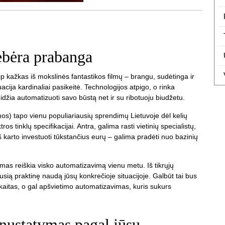
ebėra prabanga
 kažkas iš mokslinės fantastikos filmų – brangu, sudėtinga ir
acija kardinaliai pasikeitė. Technologijos atpigo, o rinka
eidžia automatizuoti savo būstą net ir su ribotuoju biudžetu.
) tapo vienu populiariausių sprendimų Lietuvoje dėl kelių
ros tinklų specifikacijai. Antra, galima rasti vietinių specialistų,
iš karto investuoti tūkstančius eurų – galima pradėti nuo bazinių
s reiškia visko automatizavimą vienu metu. Iš tikrųjų
usią praktinę naudą jūsų konkrečioje situacijoje. Galbūt tai bus
kaitas, o gal apšvietimo automatizavimas, kuris sukurs
 nustatymas pagal jūsų