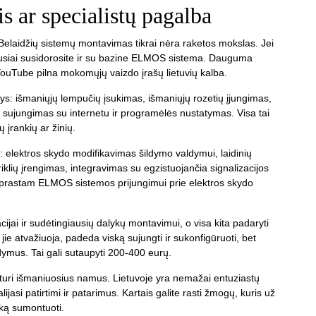
 ar specialistų pagalba
. Belaidžių sistemų montavimas tikrai nėra raketos mokslas. Jei
ičiausiai susidorosite ir su bazine ELMOS sistema. Dauguma
 o YouTube pilna mokomųjų vaizdo įrašų lietuvių kalba.
atys: išmaniųjų lempučių įsukimas, išmaniųjų rozetių įjungimas,
ro sujungimas su internetu ir programėlės nustatymas. Visa tai
 įrankių ar žinių.
to: elektros skydo modifikavimas šildymo valdymui, laidinių
riklių įrengimas, integravimas su egzistuojančia signalizacijos
aprastam ELMOS sistemos prijungimui prie elektros skydo
ijai ir sudėtingiausių dalykų montavimui, o visa kita padaryti
ie atvažiuoja, padeda viską sujungti ir sukonfigūruoti, bet
dymus. Tai gali sutaupyti 200-400 eurų.
 turi išmaniuosius namus. Lietuvoje yra nemažai entuziastų
asi patirtimi ir patarimus. Kartais galite rasti žmogų, kuris už
ską sumontuoti.