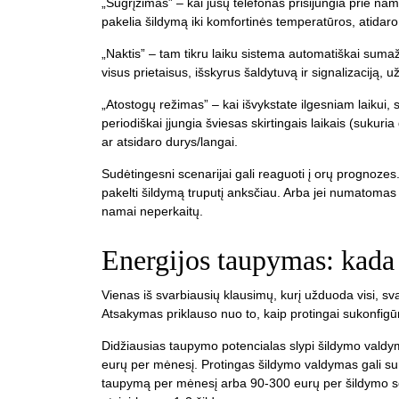
„Sugrįžimas” – kai jūsų telefonas prisijungia prie nam
pakelia šildymą iki komfortinės temperatūros, atidaro 
„Naktis” – tam tikru laiku sistema automatiškai suma
visus prietaisus, išskyrus šaldytuvą ir signalizaciją, u
„Atostogų režimas” – kai išvykstate ilgesniam laikui,
periodiškai įjungia šviesas skirtingais laikais (sukuri
ar atsidaro durys/langai.
Sudėtingesni scenarijai gali reaguoti į orų prognozes
pakelti šildymą truputį anksčiau. Arba jei numatomas s
namai neperkaitų.
Energijos taupymas: kada i
Vienas iš svarbiausių klausimų, kurį užduoda visi, sva
Atsakymas priklauso nuo to, kaip protingai sukonfigūru
Didžiausias taupymo potencialas slypi šildymo valdym
eurų per mėnesį. Protingas šildymo valdymas gali sum
taupymą per mėnesį arba 90-300 eurų per šildymo se