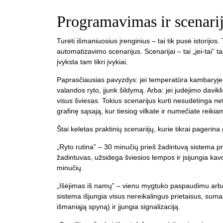
Programavimas ir scenarija
Turėti išmaniuosius įrenginius – tai tik pusė istorijos.
automatizavimo scenarijus. Scenarijai – tai „jei-tai” ta
įvyksta tam tikri įvykiai.
Paprasčiausias pavyzdys: jei temperatūra kambaryje n
valandos ryto, įjunk šildymą. Arba: jei judėjimo davik
visus šviesas. Tokius scenarijus kurti nesudėtinga 
grafinę sąsają, kur tiesiog vilkate ir numečiate reik
Štai keletas praktinių scenariijų, kurie tikrai pageri
„Ryto rutina” – 30 minučių prieš žadintuvą sistema pr
žadintuvas, užsidega šviesios lempos ir įsijungia kav
minučių.
„Išėjimas iš namų” – vienu mygtuko paspaudimu arba a
sistema išjungia visus nereikalingus prietaisus, sumaž
išmaniąją spyną) ir įjungia signalizaciją.