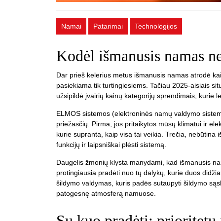
Namai
Patarimai
Technologijos
Kodėl išmanusis namas n
Dar prieš kelerius metus išmanusis namas atrodė kaip
pasiekiama tik turtingiesiems. Tačiau 2025-aisiais situ
užsipildė įvairių kainų kategorijų sprendimais, kurie l
ELMOS sistemos (elektroninės namų valdymo sistemos
priežasčių. Pirma, jos pritaikytos mūsų klimatui ir elekt
kurie supranta, kaip visa tai veikia. Trečia, nebūtina 
funkcijų ir laipsniškai plėsti sistemą.
Daugelis žmonių klysta manydami, kad išmanusis nama
protingiausia pradėti nuo tų dalykų, kurie duos didžia
šildymo valdymas, kuris padės sutaupyti šildymo sąs
patogesnę atmosferą namuose.
Su kuo pradėti: prioritetų