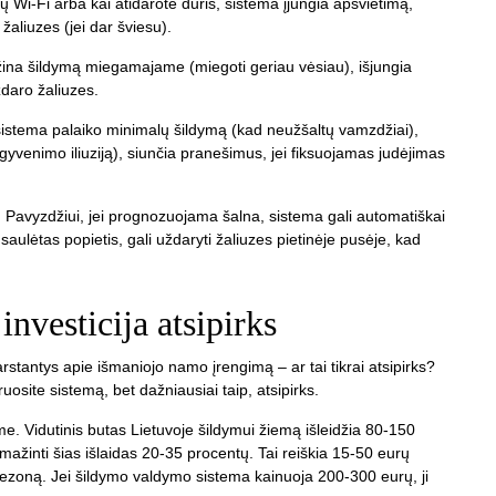
ų Wi-Fi arba kai atidarote duris, sistema įjungia apšvietimą,
žaliuzes (jei dar šviesu).
žina šildymą miegamajame (miegoti geriau vėsiau), išjungia
ždaro žaliuzes.
 sistema palaiko minimalų šildymą (kad neužšaltų vamzdžiai),
a gyvenimo iliuziją), siunčia pranešimus, jei fiksuojamas judėjimas
. Pavyzdžiui, jei prognozuojama šalna, sistema gali automatiškai
aulėtas popietis, gali uždaryti žaliuzes pietinėje pusėje, kad
nvesticija atsipirks
rstantys apie išmaniojo namo įrengimą – ar tai tikrai atsipirks?
osite sistemą, bet dažniausiai taip, atsipirks.
e. Vidutinis butas Lietuvoje šildymui žiemą išleidžia 80-150
ažinti šias išlaidas 20-35 procentų. Tai reiškia 15-50 eurų
zoną. Jei šildymo valdymo sistema kainuoja 200-300 eurų, ji