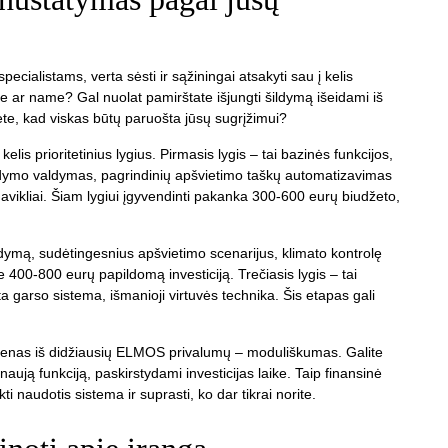
cialistams, verta sėsti ir sąžiningai atsakyti sau į kelis
e ar name? Gal nuolat pamirštate išjungti šildymą išeidami iš
ėte, kad viskas būtų paruošta jūsų sugrįžimui?
lis prioritetinius lygius. Pirmasis lygis – tai bazinės funkcijos,
šildymo valdymas, pagrindinių apšvietimo taškų automatizavimas
vikliai. Šiam lygiui įgyvendinti pakanka 300-600 eurų biudžeto,
ldymą, sudėtingesnius apšvietimo scenarijus, klimato kontrolę
400-800 eurų papildomą investiciją. Trečiasis lygis – tai
a garso sistema, išmanioji virtuvės technika. Šis etapas gali
 Vienas iš didžiausių ELMOS privalumų – moduliškumas. Galite
aują funkciją, paskirstydami investicijas laike. Taip finansinė
i naudotis sistema ir suprasti, ko dar tikrai norite.