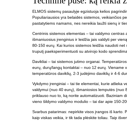
Techninė pusė: ką reikia ž
ELMOS sistemų pasaulyje egzistuoja kelios pagrindinės
Populiariausios yra belaidės sistemos, veikiančios pe
pastatytiems namams, nes nereikia laužti sienų ir tie
Centrinis sistemos elementas – tai valdymo centras ar
išmaniuosius įrenginius ir leidžia jais valdyti per vi
80-150 eurų. Kai kurios sistemos leidžia naudoti net 
truputį paeksperimentuoti su atvirojo kodo sprendim
Davikliai – tai sistemos jutimo organai. Temperatūros
eurų, durų/langų kontaktai – nuo 12 eurų. Viename v
temperatūros daviklių, 2-3 judėjimo daviklių ir 4-6 d
Vykdymo įrenginiai – tai tie elementai, kurie atlieka
valdymui (nuo 40 eurų), išmaniosios lemputės (nuo 8 eu
priklauso nuo to, ką norite automatizuoti. Baziniam d
vieno šildymo valdymo modulio – tai dar apie 150-20
Svarbus patarimas: nepirkite visos įrangos iš karto. 
kaip viskas veikia, ir tik tada plėskite toliau. Taip išv