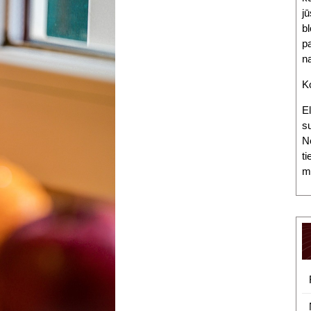
jū
bl
pa
n
K
E
s
Ne
ti
mū