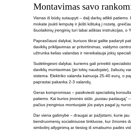
Montavimas savo rankomis
Vienas iš būdų sutaupyti – dalį darbų atlikti patiems
mokate įsukti lemputę ir įkišti kištuką į rozetę, gre
šiuolaikinių įrenginių turi labai aiškias instrukcijas,
Paprasčiausi dalykai, kuriuos tikrai galite padaryti p
daviklių priklijavimas ar pritvirtinimas, valdymo cent
užtrunka kelias valandas ir nereikalauja jokių specialių
Sudėtingesni dalykai, kuriems gali prireikti specialis
daviklių montavimas (jei tokių naudojate), žaliuzių va
sistema. Elektriko valanda kainuoja 25-40 eurų, o p
paprastai pakanka 2-3 valandų.
Geras kompromisas – pasikviesti specialistą konsultac
patiems. Kai kurios įmonės siūlo „pusiau paslaugą” – j
pačius įrenginius montuojate jūs patys pagal jų nuro
Dar viena galimybė – draugai ar pažįstami, kurie jau
bendruomenių socialiniuose tinkluose, kur žmonės dalij
simbolinį atlyginimą ar tiesiog iš smalsumo padės vi