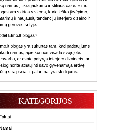
sų namus į tikrą jaukumo ir stiliaus oazę. Elmo.lt
ogas yra skirtas visiems, kurie ieško įkvėpimo,
tarimų ir naujausių tendencijų interjero dizaino ir
amų gerovės srityje.
odėl Elmo.lt blogas?
lmo.lt blogas yra sukurtas tam, kad padėtų jums
ukurti namus, apie kuriuos visada svajojote.
svarbu, ar esate patyręs interjero dizaineris, ar
esiog norite atnaujinti savo gyvenamąją erdvę,
sų straipsniai ir patarimai yra skirti jums.
KATEGORIJOS
Faktai
Namai