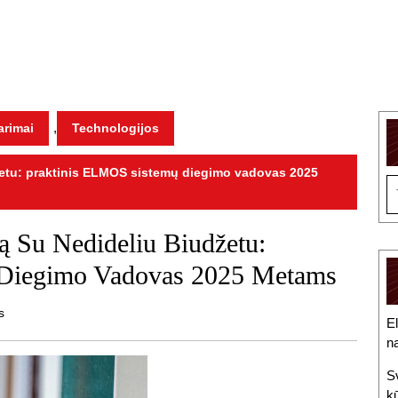
,
arimai
Technologijos
žetu: praktinis ELMOS sistemų diegimo vadovas 2025
S
fo
ą Su Nedideliu Biudžetu:
 Diegimo Vadovas 2025 Metams
s
El
n
Sv
k