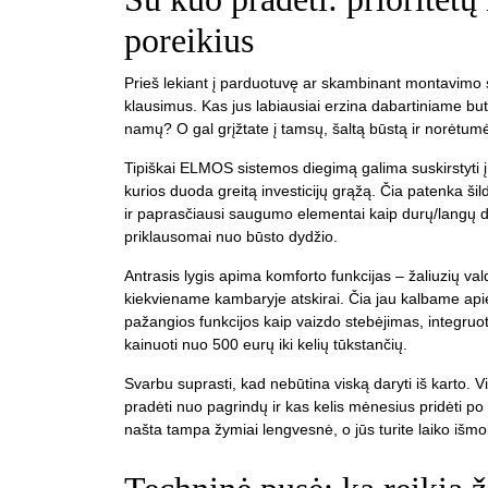
poreikius
Prieš lekiant į parduotuvę ar skambinant montavimo spe
klausimus. Kas jus labiausiai erzina dabartiniame but
namų? O gal grįžtate į tamsų, šaltą būstą ir norėtum
Tipiškai ELMOS sistemos diegimą galima suskirstyti į ke
kurios duoda greitą investicijų grąžą. Čia patenka 
ir paprasčiausi saugumo elementai kaip durų/langų da
priklausomai nuo būsto dydžio.
Antrasis lygis apima komforto funkcijas – žaliuzių va
kiekviename kambaryje atskirai. Čia jau kalbame apie 
pažangios funkcijos kaip vaizdo stebėjimas, integruot
kainuoti nuo 500 eurų iki kelių tūkstančių.
Svarbu suprasti, kad nebūtina viską daryti iš karto.
pradėti nuo pagrindų ir kas kelis mėnesius pridėti po n
našta tampa žymiai lengvesnė, o jūs turite laiko išmokt