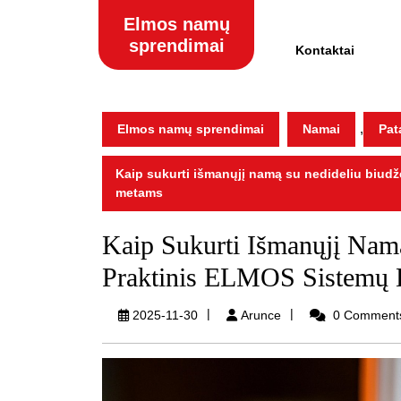
Skip
Elmos namų
to
sprendimai
content
Kontaktai
Skip
to
content
,
Elmos namų sprendimai
Namai
Pat
Kaip sukurti išmanųjį namą su nedideliu biud
metams
Kaip Sukurti Išmanųjį Nam
Praktinis ELMOS Sistemų
Arunce
2025-11-30
Arunce
0 Comment