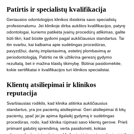
Patirtis ir specialistų kvalifikacija
Geriausios odontologijos klinikos išsiskiria savo specialistų
profesionalumu. Jei klinikoje dirba aukštos kvalifikacijos, patyrę
odontologai, kuriems patikėta įvairių procedūrų atlikimas, galite
būti tikri, kad būsite gydomi pagal aukščiausius standartus. Tai
itin svarbu, kai kalbama apie sudėtingas procedūras,
pavyzdžiui, dantų implantavimą, estetinį plombavimą ar
periodontologiją. Patirtis ne tik užtikrina geresnį gydymo
rezultatą, bet ir mažina klaidų tikimybę. Būtinai pasidomėkite,
kokie sertifikatai ir kvalifikacijos turi klinikos specialistai.
Klientų atsiliepimai ir klinikos
reputacija
Svarbiausias rodiklis, kad klinika atitinka aukščiausius
standartus, yra jos pacientų atsiliepimai. Geri atsiliepimai iš kitų
pacientų, ypač jei jie apima ilgalaikį gydymą ir sudėtingas
procedūras, rodo, kad klinika rūpinasi savo klientų gerove. Prieš
priimant galutinį sprendimą, verta pasidomėti, kokias