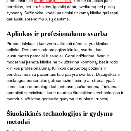
jums pasirinkti
odontologijos klinika
, kuri ne tik atitiks jūsų
poreikius, bet ir užtikrins ilgalaikį dantų sveikumą bei puikią
šypseną. Sužinokite, kodėl pasirinkti tinkamą kliniką gali tapti
geriausiu sprendimu jūsų dantims.
Aplinkos ir profesionalumo svarba
Pirmas dalykas, į kurį verta atkreipti dėmesį, yra klinikos
aplinka. Renkantis odontologijos kliniką, svarbu, kad
jaustumėtės patogiai ir saugiai. Gerai prižiūrima, švari ir
moderniai įrengta klinika ne tik užtikrina komfortą, bet ir rodo
klinikos profesionalumą. Klinikos darbuotojų požiūris ir
bendravimas su pacientais taip pat yra svarbus. Draugiškas ir
paslaugus personalas gali sumažinti baimę ar stresą, ypač
tiems, kurie odontologo kabinetuose jaučia nerimą. Tinkamai
apmokyti specialistai, kurie naudoja šiuolaikines technologijas ir
metodus, užtikrina geriausią gydymą ir nuolatinį rūpestį.
Šiuolaikinės technologijos ir gydymo
metodai