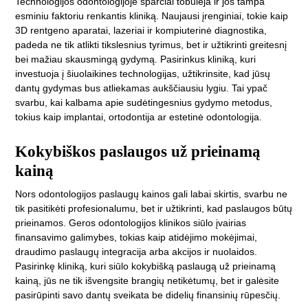
Technologijos odontologijoje sparčiai tobulėja ir jos tampa
esminiu faktoriu renkantis kliniką. Naujausi įrenginiai, tokie kaip
3D rentgeno aparatai, lazeriai ir kompiuterinė diagnostika,
padeda ne tik atlikti tikslesnius tyrimus, bet ir užtikrinti greitesnį
bei mažiau skausmingą gydymą. Pasirinkus kliniką, kuri
investuoja į šiuolaikines technologijas, užtikrinsite, kad jūsų
dantų gydymas bus atliekamas aukščiausiu lygiu. Tai ypač
svarbu, kai kalbama apie sudėtingesnius gydymo metodus,
tokius kaip implantai, ortodontija ar estetinė odontologija.
Kokybiškos paslaugos už prieinamą
kainą
Nors odontologijos paslaugų kainos gali labai skirtis, svarbu ne
tik pasitikėti profesionalumu, bet ir užtikrinti, kad paslaugos būtų
prieinamos. Geros odontologijos klinikos siūlo įvairias
finansavimo galimybes, tokias kaip atidėjimo mokėjimai,
draudimo paslaugų integracija arba akcijos ir nuolaidos.
Pasirinkę kliniką, kuri siūlo kokybišką paslaugą už prieinamą
kainą, jūs ne tik išvengsite brangių netikėtumų, bet ir galėsite
pasirūpinti savo dantų sveikata be didelių finansinių rūpesčių.