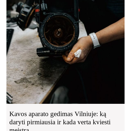
Kavos aparato gedimas Vilniuje: ką
daryti pirmiausia ir kada verta kviesti
meistrą