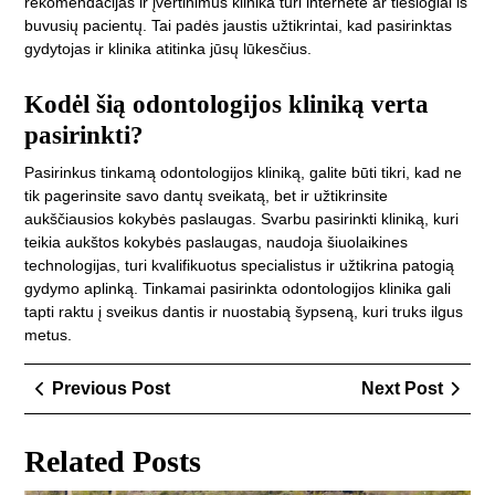
rekomendacijas ir įvertinimus klinika turi internete ar tiesiogiai iš
buvusių pacientų. Tai padės jaustis užtikrintai, kad pasirinktas
gydytojas ir klinika atitinka jūsų lūkesčius.
Kodėl šią odontologijos kliniką verta
pasirinkti?
Pasirinkus tinkamą odontologijos kliniką, galite būti tikri, kad ne
tik pagerinsite savo dantų sveikatą, bet ir užtikrinsite
aukščiausios kokybės paslaugas. Svarbu pasirinkti kliniką, kuri
teikia aukštos kokybės paslaugas, naudoja šiuolaikines
technologijas, turi kvalifikuotus specialistus ir užtikrina patogią
gydymo aplinką. Tinkamai pasirinkta odontologijos klinika gali
tapti raktu į sveikus dantis ir nuostabią šypseną, kuri truks ilgus
metus.
Navigacija
Previous
Next
Previous Post
Next Post
tarp
Post
Post
įrašų
Related Posts