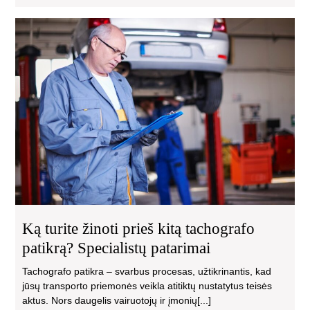
Ką
turi
žino
pri
kitą
tac
pat
Spe
pat
Ką turite žinoti prieš kitą tachografo
patikrą? Specialistų patarimai
Tachografo patikra – svarbus procesas, užtikrinantis, kad
jūsų transporto priemonės veikla atitiktų nustatytus teisės
aktus. Nors daugelis vairuotojų ir įmonių[...]