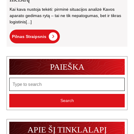
Kai kava nustoja tekėti: pirminė situacijos analizė Kavos
aparato gedimas rytą – tai ne tik nepatogumas, bet ir tikras
logistinis[...]
Pilnas
Pilnas Straipsnis
Straipsnis
PAIEŠKA
Search
for:
APIE ŠĮ TINKLALAPĮ