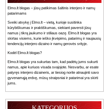
Elmo.lt blogas – jūsų patikimas šaltinis interjero ir namų
patarimams
Sveiki atvykę į Elmo.lt – vietą, kurioje susitinka
kūrybiškumas ir praktiškumas, siekiant paversti jūsų
namus į tikrą jaukumo ir stiliaus oazę. Elmo.lt blogas yra
skirtas visiems, kurie ieško įkvėpimo, patarimų ir naujausių
tendencijų interjero dizaino ir namų gerovės srityje.
Kodėl Elmo.lt blogas?
Elmo.lt blogas yra sukurtas tam, kad padėtų jums sukurti
namus, apie kuriuos visada svajojote. Nesvarbu, ar esate
patyręs interjero dizaineris, ar tiesiog norite atnaujinti savo
gyvenamąją erdvę, mūsų straipsniai ir patarimai yra skirti
jums.
KATEGORIJOS