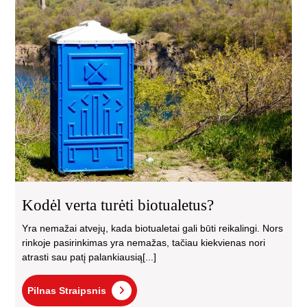
Kod
ver
turė
bio
Kodėl verta turėti biotualetus?
Yra nemažai atvejų, kada biotualetai gali būti reikalingi. Nors
rinkoje pasirinkimas yra nemažas, tačiau kiekvienas nori
atrasti sau patį palankiausią[...]
Pilnas
Pilnas Straipsnis
Straipsnis