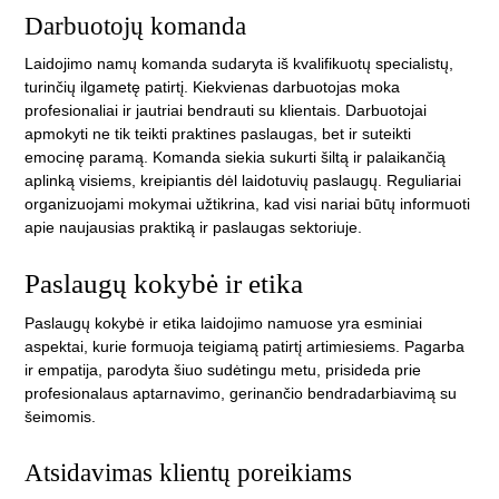
Darbuotojų komanda
Laidojimo namų komanda sudaryta iš kvalifikuotų specialistų,
turinčių ilgametę patirtį. Kiekvienas darbuotojas moka
profesionaliai ir jautriai bendrauti su klientais. Darbuotojai
apmokyti ne tik teikti praktines paslaugas, bet ir suteikti
emocinę paramą. Komanda siekia sukurti šiltą ir palaikančią
aplinką visiems, kreipiantis dėl laidotuvių paslaugų. Reguliariai
organizuojami mokymai užtikrina, kad visi nariai būtų informuoti
apie naujausias praktiką ir paslaugas sektoriuje.
Paslaugų kokybė ir etika
Paslaugų kokybė ir etika laidojimo namuose yra esminiai
aspektai, kurie formuoja teigiamą patirtį artimiesiems. Pagarba
ir empatija, parodyta šiuo sudėtingu metu, prisideda prie
profesionalaus aptarnavimo, gerinančio bendradarbiavimą su
šeimomis.
Atsidavimas klientų poreikiams