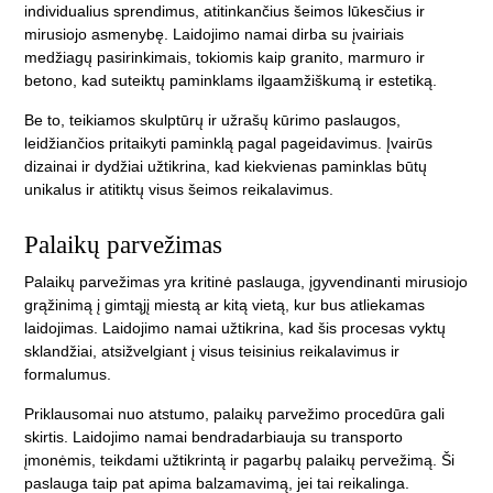
individualius sprendimus, atitinkančius šeimos lūkesčius ir
mirusiojo asmenybę. Laidojimo namai dirba su įvairiais
medžiagų pasirinkimais, tokiomis kaip granito, marmuro ir
betono, kad suteiktų paminklams ilgaamžiškumą ir estetiką.
Be to, teikiamos skulptūrų ir užrašų kūrimo paslaugos,
leidžiančios pritaikyti paminklą pagal pageidavimus. Įvairūs
dizainai ir dydžiai užtikrina, kad kiekvienas paminklas būtų
unikalus ir atitiktų visus šeimos reikalavimus.
Palaikų parvežimas
Palaikų parvežimas yra kritinė paslauga, įgyvendinanti mirusiojo
grąžinimą į gimtąjį miestą ar kitą vietą, kur bus atliekamas
laidojimas. Laidojimo namai užtikrina, kad šis procesas vyktų
sklandžiai, atsižvelgiant į visus teisinius reikalavimus ir
formalumus.
Priklausomai nuo atstumo, palaikų parvežimo procedūra gali
skirtis. Laidojimo namai bendradarbiauja su transporto
įmonėmis, teikdami užtikrintą ir pagarbų palaikų pervežimą. Ši
paslauga taip pat apima balzamavimą, jei tai reikalinga.