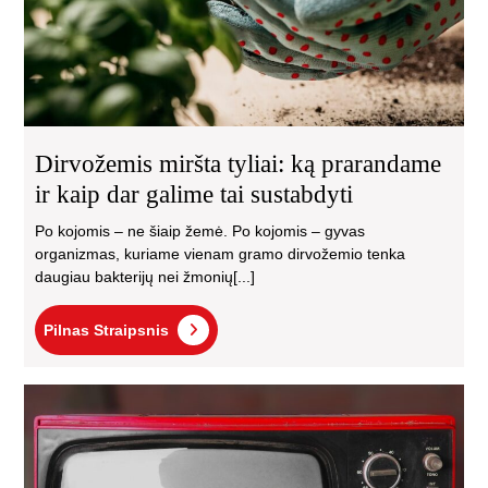
dar
gal
tai
sus
Dirvožemis miršta tyliai: ką prarandame
ir kaip dar galime tai sustabdyti
Po kojomis – ne šiaip žemė. Po kojomis – gyvas
organizmas, kuriame vienam gramo dirvožemio tenka
daugiau bakterijų nei žmonių[...]
Pilnas
Pilnas Straipsnis
Straipsnis
Kai
sav
dia
ir