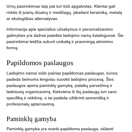
Urnų pasirinkimas taip pat turi būti apgalvotas. Klientai gali
rinktis iš įvairių dizainų ir medžiagų, įskaitant keramiką, metalą
ar ekologiškas alternatyvas.
Informacija apie specialius užsakymus ir personalizavimo
galimybes yra dažnai pateikta laidojimo namų kataloguose. Šie
pasirinkimai leidžia sukurti unikalią ir prasmingą atminimo
formą.
Papildomos paslaugos
Laidojimo namai siūlo įvairias papildomas paslaugas, kurios
padeda šeimoms lengviau suvokti laidojimo procesą. Šios
paslaugos apima paminklų gamybą, palaikų parvežimą ir
laidotuvių organizavimą. Kiekviena iš šių paslaugų turi savo
specifiką ir reikšmę, o tai padeda užtikrinti asmenišką ir
profesionalų aptarnavimą.
Paminklų gamyba
Paminklų gamyba yra svarbi papildoma paslauga, siūlanti