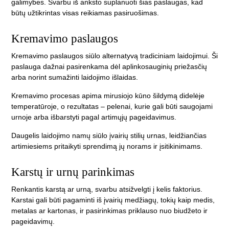
galimybes. Svarbu iš anksto suplanuoti šias paslaugas, kad
būtų užtikrintas visas reikiamas pasiruošimas.
Kremavimo paslaugos
Kremavimo paslaugos siūlo alternatyvą tradiciniam laidojimui. Ši
paslauga dažnai pasirenkama dėl aplinkosauginių priežasčių
arba norint sumažinti laidojimo išlaidas.
Kremavimo procesas apima mirusiojo kūno šildymą didelėje
temperatūroje, o rezultatas – pelenai, kurie gali būti saugojami
urnoje arba išbarstyti pagal artimųjų pageidavimus.
Daugelis laidojimo namų siūlo įvairių stilių urnas, leidžiančias
artimiesiems pritaikyti sprendimą jų norams ir įsitikinimams.
Karstų ir urnų parinkimas
Renkantis karstą ar urną, svarbu atsižvelgti į kelis faktorius.
Karstai gali būti pagaminti iš įvairių medžiagų, tokių kaip medis,
metalas ar kartonas, ir pasirinkimas priklauso nuo biudžeto ir
pageidavimų.