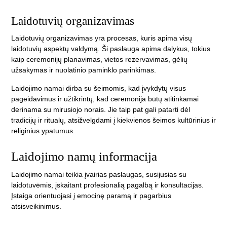
Laidotuvių organizavimas
Laidotuvių organizavimas yra procesas, kuris apima visų
laidotuvių aspektų valdymą. Ši paslauga apima dalykus, tokius
kaip ceremonijų planavimas, vietos rezervavimas, gėlių
užsakymas ir nuolatinio paminklo parinkimas.
Laidojimo namai dirba su šeimomis, kad įvykdytų visus
pageidavimus ir užtikrintų, kad ceremonija būtų atitinkamai
derinama su mirusiojo norais. Jie taip pat gali patarti dėl
tradicijų ir ritualų, atsižvelgdami į kiekvienos šeimos kultūrinius ir
religinius ypatumus.
Laidojimo namų informacija
Laidojimo namai teikia įvairias paslaugas, susijusias su
laidotuvėmis, įskaitant profesionalią pagalbą ir konsultacijas.
Įstaiga orientuojasi į emocinę paramą ir pagarbius
atsisveikinimus.