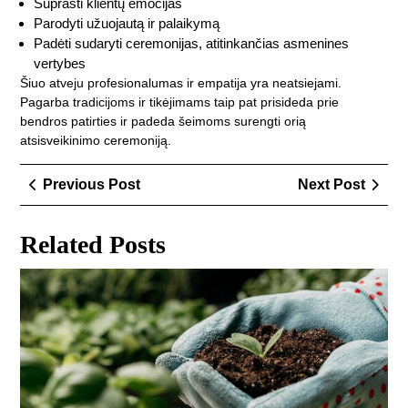
Suprasti klientų emocijas
Parodyti užuojautą ir palaikymą
Padėti sudaryti ceremonijas, atitinkančias asmenines
vertybes
Šiuo atveju profesionalumas ir empatija yra neatsiejami.
Pagarba tradicijoms ir tikėjimams taip pat prisideda prie
bendros patirties ir padeda šeimoms surengti orią
atsisveikinimo ceremoniją.
Navigacija
Previous
Next
Previous Post
Next Post
tarp
Post
Post
įrašų
Related Posts
Dir
mir
tyli
ką
pr
ir
kai