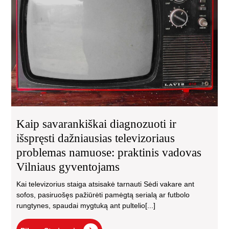
išs
daž
tel
pro
na
pra
va
Vil
gyv
Kaip savarankiškai diagnozuoti ir
išspręsti dažniausias televizoriaus
problemas namuose: praktinis vadovas
Vilniaus gyventojams
Kai televizorius staiga atsisakė tarnauti Sėdi vakare ant
sofos, pasiruošęs pažiūrėti pamėgtą serialą ar futbolo
rungtynes, spaudai mygtuką ant pultelio[...]
Pilnas