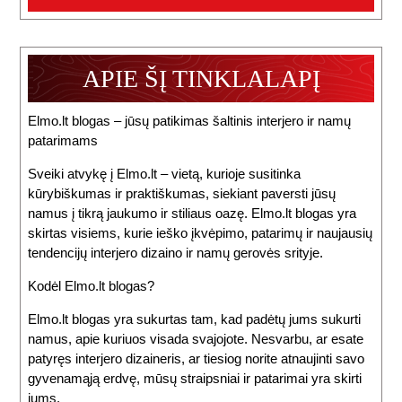
APIE ŠĮ TINKLALAPĮ
Elmo.lt blogas – jūsų patikimas šaltinis interjero ir namų
patarimams
Sveiki atvykę į Elmo.lt – vietą, kurioje susitinka
kūrybiškumas ir praktiškumas, siekiant paversti jūsų
namus į tikrą jaukumo ir stiliaus oazę. Elmo.lt blogas yra
skirtas visiems, kurie ieško įkvėpimo, patarimų ir naujausių
tendencijų interjero dizaino ir namų gerovės srityje.
Kodėl Elmo.lt blogas?
Elmo.lt blogas yra sukurtas tam, kad padėtų jums sukurti
namus, apie kuriuos visada svajojote. Nesvarbu, ar esate
patyręs interjero dizaineris, ar tiesiog norite atnaujinti savo
gyvenamąją erdvę, mūsų straipsniai ir patarimai yra skirti
jums.