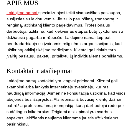
APIE MUS
Laidojimo namai
specializuojasi teikti visapusiškas paslaugas,
susijusias su laidotuvėmis. Jie siūlo paruošimą, transportą ir
rengimą, atitinkantį kliento pageidavimus. Profesionalūs
darbuotojai užtikrina, kad kiekvienas etapas būtų vykdomas su
didžiausia pagarba ir rūpesčiu. Laidojimo namai taip pat
bendradarbiauja su įvairiomis religinėmis organizacijomis, kad
užtikrintų atitiktį tikėjimo tradicijoms. Klientai gali rinktis tarp
įvairių paslaugų paketų, pritaikytų jų individualiems poreikiams.
Kontaktai ir atsiliepimai
Laidojimo namų kontaktai yra lengvai prieinami. Klientai gali
skambinti arba lankytis internetinėje svetainėje, kur ras
naudingą informaciją. Asmeninė konsultacija užtikrina, kad visos
abejonės bus išspręstos. Atsiliepimai iš buvusių klientų dažnai
pabrėžia profesionalumą ir empatiją, kurią darbuotojai rodo per
sudėtingus laikotarpius. Teigiami atsiliepimai yra svarbus
aspektas, leidžiantis naujiems klientams jaustis užtikrintiems
pasirinkimu.