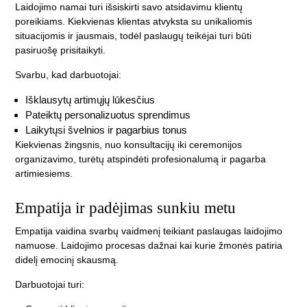
Laidojimo namai turi išsiskirti savo atsidavimu klientų
poreikiams. Kiekvienas klientas atvyksta su unikaliomis
situacijomis ir jausmais, todėl paslaugų teikėjai turi būti
pasiruošę prisitaikyti.
Svarbu, kad darbuotojai:
Išklausytų artimųjų lūkesčius
Pateiktų personalizuotus sprendimus
Laikytųsi švelnios ir pagarbius tonus
Kiekvienas žingsnis, nuo konsultacijų iki ceremonijos
organizavimo, turėtų atspindėti profesionalumą ir pagarba
artimiesiems.
Empatija ir padėjimas sunkiu metu
Empatija vaidina svarbų vaidmenį teikiant paslaugas laidojimo
namuose. Laidojimo procesas dažnai kai kurie žmonės patiria
didelį emocinį skausmą.
Darbuotojai turi: