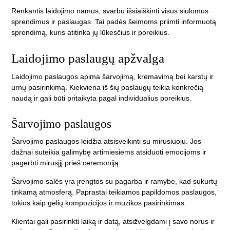
Renkantis laidojimo namus, svarbu išsiaiškinti visus siūlomus
sprendimus ir paslaugas. Tai padės šeimoms priimti informuotą
sprendimą, kuris atitinka jų lūkesčius ir poreikius.
Laidojimo paslaugų apžvalga
Laidojimo paslaugos apima šarvojimą, kremavimą bei karstų ir
urnų pasirinkimą. Kiekviena iš šių paslaugų teikia konkrečią
naudą ir gali būti pritaikyta pagal individualius poreikius.
Šarvojimo paslaugos
Šarvojimo paslaugos leidžia atsisveikinti su mirusiuoju. Jos
dažnai suteikia galimybę artimiesiems atsiduoti emocijoms ir
pagerbti mirusįjį prieš ceremoniją.
Šarvojimo salės yra įrengtos su pagarba ir ramybe, kad sukurtų
tinkamą atmosferą. Paprastai teikiamos papildomos paslaugos,
tokios kaip gėlių kompozicijos ir muzikos pasirinkimas.
Klientai gali pasirinkti laiką ir datą, atsižvelgdami į savo norus ir