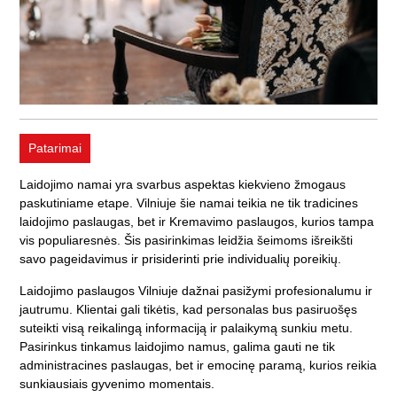
Patarimai
Laidojimo namai yra svarbus aspektas kiekvieno žmogaus
paskutiniame etape.
Vilniuje šie namai teikia ne tik tradicines
laidojimo paslaugas, bet ir Kremavimo paslaugos, kurios tampa
vis populiaresnės.
Šis pasirinkimas leidžia šeimoms išreikšti
savo pageidavimus ir prisiderinti prie individualių poreikių.
Laidojimo paslaugos Vilniuje dažnai pasižymi profesionalumu ir
jautrumu. Klientai gali tikėtis, kad personalas bus pasiruošęs
suteikti visą reikalingą informaciją ir palaikymą sunkiu metu.
Pasirinkus tinkamus laidojimo namus, galima gauti ne tik
administracines paslaugas, bet ir emocinę paramą, kurios reikia
sunkiausiais gyvenimo momentais.