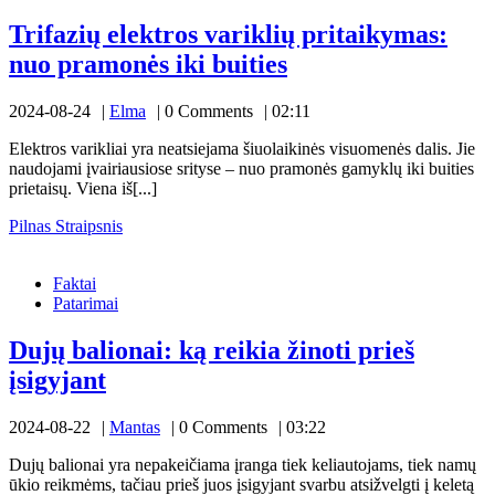
Trifazių elektros variklių pritaikymas:
Trifazių
nuo pramonės iki buities
elektros
Elma
2024-08-24
Elma
0 Comments
02:11
variklių
pritaikymas:
Elektros varikliai yra neatsiejama šiuolaikinės visuomenės dalis. Jie
naudojami įvairiausiose srityse – nuo pramonės gamyklų iki buities
nuo
prietaisų. Viena iš[...]
pramonės
Pilnas
Pilnas Straipsnis
iki
Dujų
Straipsnis
balionai:
buities
Faktai
ką
Patarimai
reikia
žinoti
prieš
Dujų balionai: ką reikia žinoti prieš
įsigyjant
Dujų
įsigyjant
balionai:
Mantas
2024-08-22
Mantas
0 Comments
03:22
ką
reikia
Dujų balionai yra nepakeičiama įranga tiek keliautojams, tiek namų
ūkio reikmėms, tačiau prieš juos įsigyjant svarbu atsižvelgti į keletą