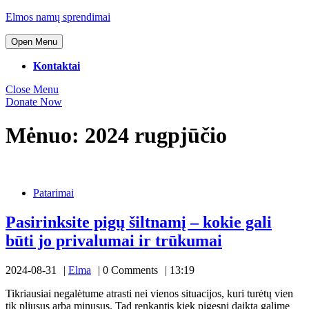
Skip
Elmos namų sprendimai
to
content
Open
Open Menu
Menu
Skip
to
Kontaktai
content
Close
Close Menu
Menu
Donate
Donate Now
Now
Mėnuo:
2024 rugpjūčio
Pasirinksite
pigų
Patarimai
šiltnamį
–
kokie
Pasirinksite pigų šiltnamį – kokie gali
gali
Pasirinksite
būti jo privalumai ir trūkumai
būti
pigų
jo
privalumai
Elma
2024-08-31
Elma
0 Comments
13:19
šiltnamį
ir
–
trūkumai
Tikriausiai negalėtume atrasti nei vienos situacijos, kuri turėtų vien
tik pliusus arba minusus. Tad renkantis kiek pigesnį daiktą galime