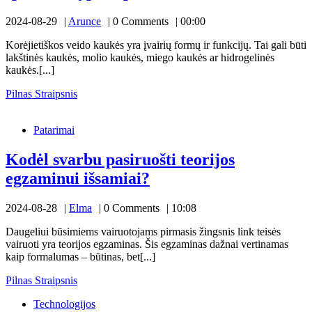
veido
tobulai
odai
Arunce
2024-08-29
Arunce
0 Comments
00:00
kaukės:
elmos
Korėjietiškos veido kaukės yra įvairių formų ir funkcijų. Tai gali būti
lakštinės kaukės, molio kaukės, miego kaukės ar hidrogelinės
namų
kaukės.[...]
sprendim
Pilnas
Pilnas Straipsnis
paslaptis
Kodėl
Straipsnis
svarbu
tobulai
Patarimai
pasiruošti
odai
teorijos
egzaminui
Kodėl svarbu pasiruošti teorijos
išsamiai?
Kodėl
egzaminui išsamiai?
svarbu
Elma
2024-08-28
Elma
0 Comments
10:08
pasiruošti
teorijos
Daugeliui būsimiems vairuotojams pirmasis žingsnis link teisės
vairuoti yra teorijos egzaminas. Šis egzaminas dažnai vertinamas
egzaminui
kaip formalumas – būtinas, bet[...]
išsamiai?
Pilnas
Pilnas Straipsnis
Straipsnis
Technologijos