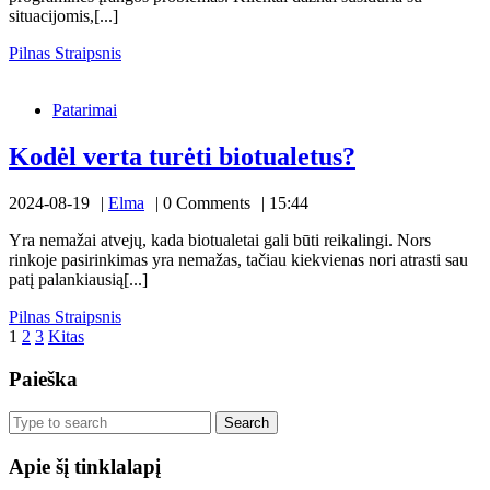
sprendimai
situacijomis,[...]
siūlo
Pilnas
Pilnas Straipsnis
Kodėl
Straipsnis
profesionalias
verta
paslaugas
Patarimai
turėti
biotualetus?
Kodėl
Kodėl verta turėti biotualetus?
verta
Elma
2024-08-19
Elma
0 Comments
15:44
turėti
biotualetus
Yra nemažai atvejų, kada biotualetai gali būti reikalingi. Nors
rinkoje pasirinkimas yra nemažas, tačiau kiekvienas nori atrasti sau
patį palankiausią[...]
Pilnas
Pilnas Straipsnis
Įrašų
Straipsnis
1
2
3
Kitas
puslapiavimas
Paieška
Search
for:
Apie šį tinklalapį