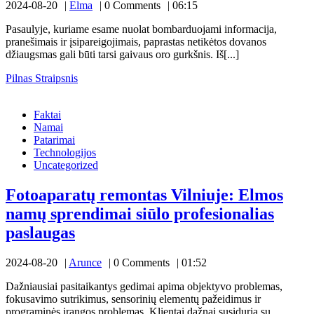
nuotaiką
Elma
2024-08-20
Elma
0 Comments
06:15
kaip
netikėtas
Pasaulyje, kuriame esame nuolat bombarduojami informacija,
pranešimais ir įsipareigojimais, paprastas netikėtos dovanos
gėlių
džiaugsmas gali būti tarsi gaivaus oro gurkšnis. Iš[...]
pristatym
Pilnas
Pilnas Straipsnis
gali
Fotoaparatų
Straipsnis
remontas
pakelti
Faktai
Vilniuje:
nuotaiką
Namai
Elmos
Patarimai
namų
Technologijos
sprendimai
Uncategorized
siūlo
profesionalias
paslaugas
Fotoaparatų remontas Vilniuje: Elmos
namų sprendimai siūlo profesionalias
Fotoaparatų
paslaugas
remontas
Arunce
2024-08-20
Arunce
0 Comments
01:52
Vilniuje:
Elmos
Dažniausiai pasitaikantys gedimai apima objektyvo problemas,
fokusavimo sutrikimus, sensorinių elementų pažeidimus ir
namų
programinės įrangos problemas. Klientai dažnai susiduria su