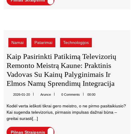
Pilnas Straipsnis
Vilniuje:
Straipsnis
7
Kriterijai,
Kaip
Kuriuos
pasirinkti
Privalo
patikimą
Namai
Patarimai
Technologijos
televizorių
Žinoti
remonto
Kaip Pasirinkti Patikimą Televizorių
Kiekvienas
meistrą
Remonto Meistrą Kaune: Praktinis
Kaune:
praktinis
Vadovas Su Kainų Palyginimais Ir
vadovas
Kaip
Elmos Namų Sprendimų Integracija
su
Pasiri
kainų
Arunce
2026-01-20
Arunce
0 Comments
00:00
palyginimais
Patik
ir
Kodėl verta ieškoti tikrai gero meistro, o ne pirmo pasitaikiusio?
Televi
elmos
Kai sugenda televizorius, pirmasis impulsas dažnai būna –
Remo
namų
greitai surasti[...]
sprendimų
Meistr
integracija
Pilnas
Pilnas Straipsnis