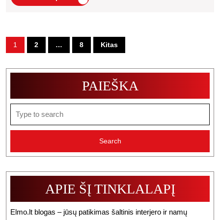
Kaune
Straipsnis
Prakti
Vadov
Įrašų
1
2
…
8
Kitas
Su
puslapiavimas
Kainų
Palygi
PAIEŠKA
Ir
Elmos
Search
for:
Namų
Spren
Integr
APIE ŠĮ TINKLALAPĮ
Elmo.lt blogas – jūsų patikimas šaltinis interjero ir namų