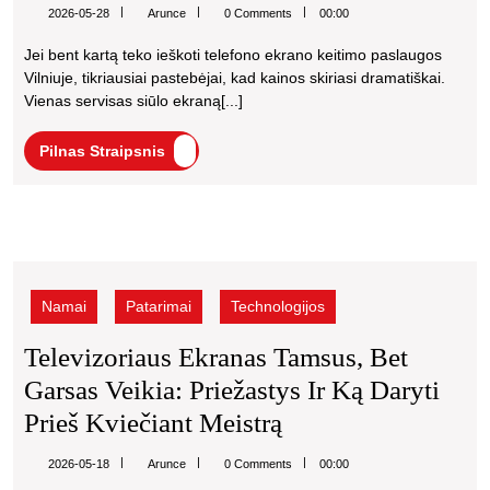
Telefonų
meistro
Arunce
2026-05-28
Arunce
0 Comments
00:00
atskleisti
Ekrano
kainų
Jei bent kartą teko ieškoti telefono ekrano keitimo paslaugos
Keitimas
skirtumai
Vilniuje, tikriausiai pastebėjai, kad kainos skiriasi dramatiškai.
Vilniuje
ir
Vienas servisas siūlo ekraną[...]
kaip
Kainuoja
nepermokėti
Pilnas
Pilnas Straipsnis
Tiek,
Straipsnis
Kiek
Kainuoja:
Televizoriaus
Remonto
ekranas
Meistro
tamsus,
Namai
Patarimai
Technologijos
bet
Atskleisti
garsas
Televizoriaus Ekranas Tamsus, Bet
Kainų
veikia:
Garsas Veikia: Priežastys Ir Ką Daryti
priežastys
Skirtumai
ir
Televizoriaus
Prieš Kviečiant Meistrą
Ir
ką
Ekranas
Kaip
daryti
Arunce
2026-05-18
Arunce
0 Comments
00:00
Tamsus,
prieš