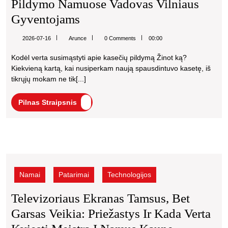
spausdintuvo
Pildymo Namuose Vadovas Vilniaus
kasečių
Kaip
Gyventojams
pildymo
Sutaupyti
namuose
Arunce
2026-07-16
Arunce
0 Comments
00:00
vadovas
Iki
Vilniaus
Kodėl verta susimąstyti apie kasečių pildymą Žinot ką?
70%
gyventojams
Kiekvieną kartą, kai nusiperkam naują spausdintuvo kasetę, iš
Spausdinimo
tikrųjų mokam ne tik[...]
Išlaidų:
Pilnas
Pilnas Straipsnis
Išsamus
Straipsnis
Spausdintuvo
Kasečių
Televizoriaus
Pildymo
ekranas
Namuose
tamsus,
Namai
Patarimai
Technologijos
bet
Vadovas
garsas
Televizoriaus Ekranas Tamsus, Bet
Vilniaus
veikia:
Garsas Veikia: Priežastys Ir Kada Verta
priežastys
Gyventojams
ir