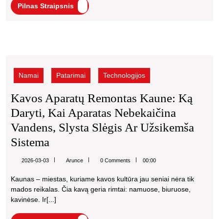
Pilnas
Pilnas Straipsnis
Kaune:
Straipsnis
Praktinis
Vadovas
Kavos
Su
aparatų
Kainų
remontas
Namai
Patarimai
Technologijos
Kaune:
Palyginimais
ką
Kavos Aparatų Remontas Kaune: Ką
Ir
daryti,
Daryti, Kai Aparatas Nebekaičina
kai
Garantijomis
aparatas
Vandens, Slysta Slėgis Ar Užsikemša
nebekaičina
Kavos
Sistema
vandens,
Aparatų
slysta
Arunce
2026-03-03
Arunce
0 Comments
00:00
slėgis
Remontas
ar
Kaunas – miestas, kuriame kavos kultūra jau seniai nėra tik
Kaune:
užsikemša
mados reikalas. Čia kavą geria rimtai: namuose, biuruose,
Ką
sistema
kavinėse. Ir[...]
Daryti,