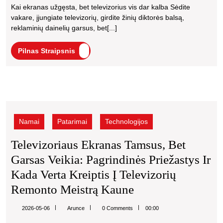
Nepermokė
Kai ekranas užgęsta, bet televizorius vis dar kalba Sėdite
kviečiant
Bet
vakare, įjungiate televizorių, girdite žinių diktorės balsą,
meistrą
Garsas
reklaminių dainelių garsus, bet[...]
Veikia:
Pilnas
Pilnas Straipsnis
Priežastys
Straipsnis
Ir
Ką
Televizoriaus
Daryti
ekranas
Prieš
tamsus,
Namai
Patarimai
Technologijos
bet
Kviečiant
garsas
Televizoriaus Ekranas Tamsus, Bet
Meistrą
veikia:
Garsas Veikia: Pagrindinės Priežastys Ir
pagrindinės
priežastys
Kada Verta Kreiptis Į Televizorių
ir
Televizoriaus
Remonto Meistrą Kaune
kada
Ekranas
verta
Arunce
2026-05-06
Arunce
0 Comments
00:00
kreiptis
Tamsus,