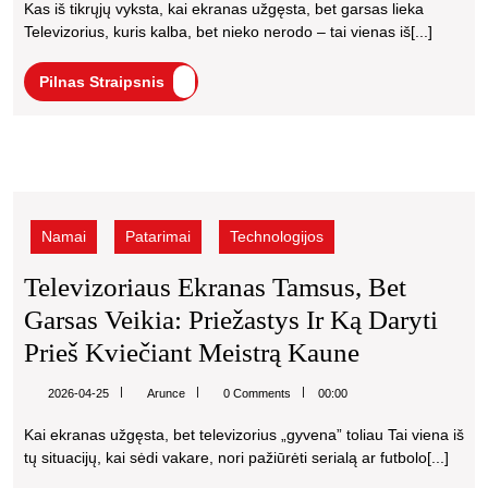
į
Kas iš tikrųjų vyksta, kai ekranas užgęsta, bet garsas lieka
Bet
televizorių
Televizorius, kuris kalba, bet nieko nerodo – tai vienas iš[...]
Garsas
remonto
meistrą
Pilnas
Pilnas Straipsnis
Veikia:
Kaune
Straipsnis
Pagrindinės
Priežastys
Televizoriaus
Ir
ekranas
Kada
tamsus,
Namai
Patarimai
Technologijos
Verta
bet
garsas
Kreiptis
Televizoriaus Ekranas Tamsus, Bet
veikia:
Į
Garsas Veikia: Priežastys Ir Ką Daryti
priežastys
Televizorių
ir
Televizoria
Prieš Kviečiant Meistrą Kaune
ką
Remonto
Ekranas
daryti
Arunce
2026-04-25
Arunce
0 Comments
00:00
Meistrą
Tamsus,
prieš
Kai ekranas užgęsta, bet televizorius „gyvena” toliau Tai viena iš
kviečiant
Kaune
Bet
tų situacijų, kai sėdi vakare, nori pažiūrėti serialą ar futbolo[...]
meistrą
Garsas