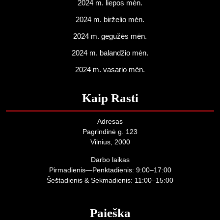
2024 m. liepos mėn.
2024 m. birželio mėn.
2024 m. gegužės mėn.
2024 m. balandžio mėn.
2024 m. vasario mėn.
Kaip Rasti
Adresas
Pagrindinė g. 123
Vilnius, 2000
Darbo laikas
Pirmadienis—Penktadienis: 9:00–17:00
Šeštadienis & Sekmadienis: 11:00–15:00
Paieška
B
A
K
T
T