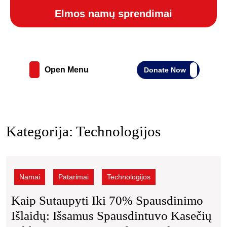
Skip
Elmos namų sprendimai
to
content
Skip
to
content
Donate
Open Menu
Donate Now
Open
Now
Menu
Kategorija:
Technologijos
Kaip
sutaupyti
iki
Namai
Patarimai
Technologijos
70%
spausdinimo
Kaip Sutaupyti Iki 70% Spausdinimo
išlaidų:
Išlaidų: Išsamus Spausdintuvo Kasečių
išsamus