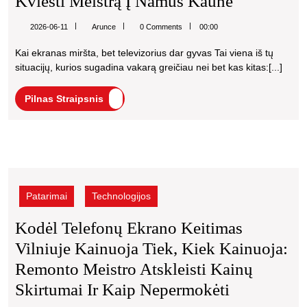
Televizori
Kviesti Meistrą Į Namus Kaune
kada
Ekranas
verta
Arunce
2026-06-11
Arunce
0 Comments
00:00
Tamsus,
kviesti
Kai ekranas miršta, bet televizorius dar gyvas Tai viena iš tų
meistrą
Bet
situacijų, kurios sugadina vakarą greičiau nei bet kas kitas:[...]
į
Garsas
namus
Pilnas
Pilnas Straipsnis
Veikia:
Kaune
Straipsnis
Priežastys
Ir
Kodėl
Kada
telefonų
Verta
ekrano
Patarimai
Technologijos
Kviesti
keitimas
Vilniuje
Meistrą
Kodėl Telefonų Ekrano Keitimas
kainuoja
Į
Vilniuje Kainuoja Tiek, Kiek Kainuoja:
tiek,
Namus
kiek
Remonto Meistro Atskleisti Kainų
kainuoja:
Kaune
Kodėl
Skirtumai Ir Kaip Nepermokėti
remonto