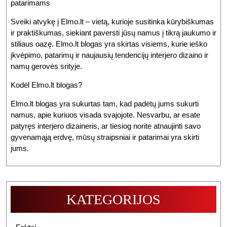
patarimams
Sveiki atvykę į Elmo.lt – vietą, kurioje susitinka kūrybiškumas
ir praktiškumas, siekiant paversti jūsų namus į tikrą jaukumo ir
stiliaus oazę. Elmo.lt blogas yra skirtas visiems, kurie ieško
įkvėpimo, patarimų ir naujausių tendencijų interjero dizaino ir
namų gerovės srityje.
Kodėl Elmo.lt blogas?
Elmo.lt blogas yra sukurtas tam, kad padėtų jums sukurti
namus, apie kuriuos visada svajojote. Nesvarbu, ar esate
patyręs interjero dizaineris, ar tiesiog norite atnaujinti savo
gyvenamąją erdvę, mūsų straipsniai ir patarimai yra skirti
jums.
KATEGORIJOS