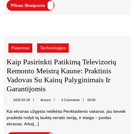
Kaune
Pilnas
Pilnas Straipsnis
Veikia:
Straipsnis
Priežastys
Ir
Kaip
Ką
pasirinkti
Daryti
patikimą
Patarimai
Technologijos
Prieš
televizorių
remonto
Kviečiant
Kaip Pasirinkti Patikimą Televizorių
meistrą
Meistrą
Remonto Meistrą Kaune: Praktinis
Kaune:
Kaune
praktinis
Vadovas Su Kainų Palyginimais Ir
vadovas
Kaip
Garantijomis
su
Pasirinkti
kainų
Arunce
2026-03-28
Arunce
0 Comments
00:00
palyginimais
Patikimą
ir
Kai ekranas užgęsta netikėtai Penktadienio vakaras, jau beveik
Televizorių
garantijomis
pradeda rodyti tą lauktą serialo seriją, ir staiga – juodas
Remonto
ekranas. Arba[...]
Meistrą