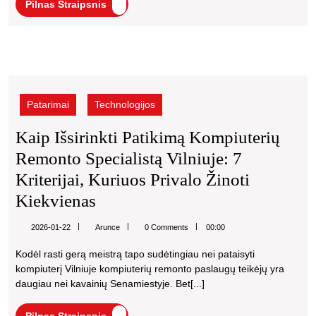
Pilnas
Pilnas Straipsnis
Kai
Straipsnis
Aparatas
Nebekaičina
Kaip
Vandens,
išsirinkti
Slysta
patikimą
Patarimai
Technologijos
kompiuterių
Slėgis
remonto
Kaip Išsirinkti Patikimą Kompiuterių
Ar
specialistą
Remonto Specialistą Vilniuje: 7
Vilniuje:
Užsikemša
7
Kriterijai, Kuriuos Privalo Žinoti
Sistema
kriterijai,
Kaip
Kiekvienas
kuriuos
Išsirinkti
privalo
Arunce
2026-01-22
Arunce
0 Comments
00:00
žinoti
Patikimą
kiekvienas
Kodėl rasti gerą meistrą tapo sudėtingiau nei pataisyti
Kompiuterių
kompiuterį Vilniuje kompiuterių remonto paslaugų teikėjų yra
Remonto
daugiau nei kavainių Senamiestyje. Bet[...]
Specialistą
Pilnas