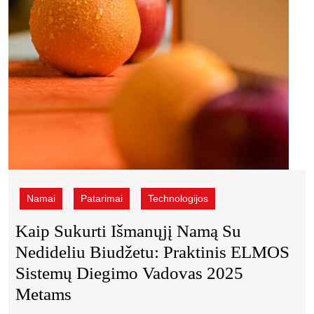
prakti
ELM
sist
diegi
vado
2025
meta
Namai
Patarimai
Technologijos
Kaip Sukurti Išmanųjį Namą Su
Nedideliu Biudžetu: Praktinis ELMOS
Sistemų Diegimo Vadovas 2025
Kaip
Metams