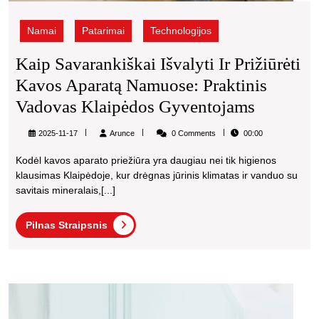
Namai
Patarimai
Technologijos
Kaip Savarankiškai Išvalyti Ir Prižiūrėti
Kavos Aparatą Namuose: Praktinis
Kaip
Vadovas Klaipėdos Gyventojams
Savarank
Arunce
2025-11-17
Arunce
0 Comments
00:00
Išvalyti
Kodėl kavos aparato priežiūra yra daugiau nei tik higienos
Ir
klausimas Klaipėdoje, kur drėgnas jūrinis klimatas ir vanduo su
Prižiūrėt
savitais mineralais,[...]
Kavos
Pilnas
Pilnas Straipsnis
Aparatą
Straipsnis
Namuose
Praktinis
Kaip
Vadovas
tinka