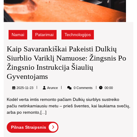
Namai
Patarimai
Technologijos
Kaip Savarankiškai Pakeisti Dulkių
Siurblio Variklį Namuose: Žingsnis Po
Žingsnio Instrukcija Šiaulių
Kaip
Gyventojams
Savarankiškai
Arunce
2025-11-23
Arunce
0 Comments
00:00
Pakeisti
Kodėl verta imtis remonto pačiam Dulkių siurblys sustreiko
Dulkių
pačiu netinkamiausiu metu – prieš šventes, kai laukiama svečių,
Siurblio
arba po remonto,[...]
Variklį
Pilnas
Pilnas Straipsnis
Namuose:
Straipsnis