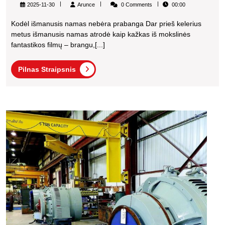
Sukurti
Arunce
2025-11-30
Arunce
0 Comments
00:00
Išmanųjį
Kodėl išmanusis namas nebėra prabanga Dar prieš kelerius
Namą
metus išmanusis namas atrodė kaip kažkas iš mokslinės
Su
fantastikos filmų – brangu,[...]
Nedideliu
Pilnas
Pilnas Straipsnis
Biudžetu:
Straipsnis
Praktinis
ELMOS
Kaip
Sistemų
savar
Diegimo
diagn
Vadovas
ir
išsprę
2025
dažni
Metams
telev
prob
neiše
iš