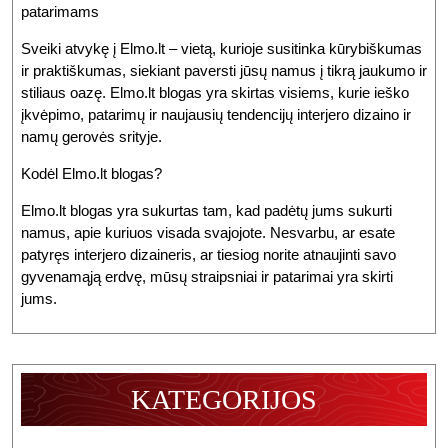
patarimams
Sveiki atvykę į Elmo.lt – vietą, kurioje susitinka kūrybiškumas
ir praktiškumas, siekiant paversti jūsų namus į tikrą jaukumo ir
stiliaus oazę. Elmo.lt blogas yra skirtas visiems, kurie ieško
įkvėpimo, patarimų ir naujausių tendencijų interjero dizaino ir
namų gerovės srityje.
Kodėl Elmo.lt blogas?
Elmo.lt blogas yra sukurtas tam, kad padėtų jums sukurti
namus, apie kuriuos visada svajojote. Nesvarbu, ar esate
patyręs interjero dizaineris, ar tiesiog norite atnaujinti savo
gyvenamąją erdvę, mūsų straipsniai ir patarimai yra skirti
jums.
KATEGORIJOS