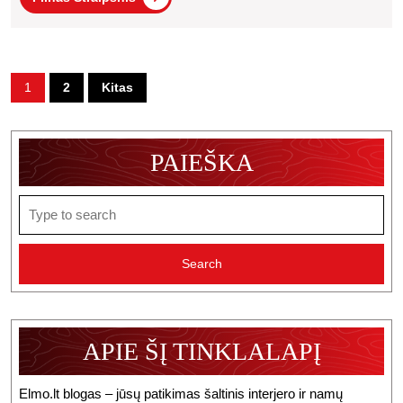
Televizoriaus
Straipsnis
Problemas
Namuose:
Įrašų
Praktinis
1
2
Kitas
puslapiavimas
Vadovas
Kauno
PAIEŠKA
Gyventojams
Search
for:
APIE ŠĮ TINKLALAPĮ
Elmo.lt blogas – jūsų patikimas šaltinis interjero ir namų