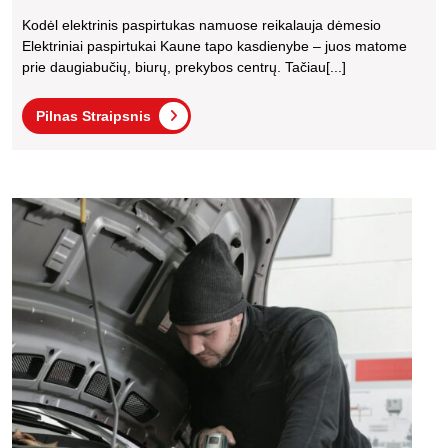
Saugus
Kodėl elektrinis paspirtukas namuose reikalauja dėmesio
Laikymas
Elektriniai paspirtukai Kaune tapo kasdienybe – juos matome
Namuose:
prie daugiabučių, biurų, prekybos centrų. Tačiau[...]
Praktiniai
Pilnas
Pilnas Straipsnis
Sprendimai
Straipsnis
Ir
Patarimai
Kaip
Kauno
savar
Gyventoja
diagn
ir
išsprę
dažni
telev
prob
namu
prakti
vado