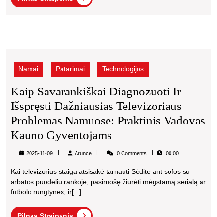
Robotų
Straipsnis
Siurblių
Gedimo
Kaip
Problemas
savarankiškai
Šiauliuose
diagnozuoti
Namai
Patarimai
Technologijos
ir
Neturint
išspręsti
Kaip Savarankiškai Diagnozuoti Ir
Serviso
dažniausias
Išspręsti Dažniausias Televizoriaus
Centro
televizoriaus
problemas
Problemas Namuose: Praktinis Vadovas
namuose:
Kaip
Kauno Gyventojams
praktinis
Savarankiškai
vadovas
Arunce
2025-11-09
Arunce
0 Comments
00:00
Kauno
Diagnozuoti
gyventojams
Kai televizorius staiga atsisakė tarnauti Sėdite ant sofos su
Ir
arbatos puodeliu rankoje, pasiruošę žiūrėti mėgstamą serialą ar
Išspręsti
futbolo rungtynes, ir[...]
Dažniausias
Pilnas
Pilnas Straipsnis