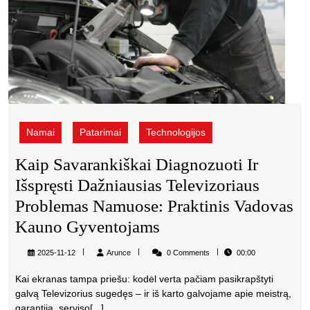
Kaun
gyve
Namai
Patarimai
Technologijos
Kaip Savarankiškai Diagnozuoti Ir
Išspręsti Dažniausias Televizoriaus
Problemas Namuose: Praktinis Vadovas
Kaip
Kauno Gyventojams
Savarankiškai
Arunce
2025-11-12
Arunce
0 Comments
00:00
Diagnozuoti
Kai ekranas tampa priešu: kodėl verta pačiam pasikrapštyti
Ir
galvą Televizorius sugedęs – ir iš karto galvojame apie meistrą,
Išspręsti
garantiją, serviso[...]