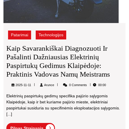
Patarimai
Technologijos
Kaip Savarankiškai Diagnozuoti Ir
Pašalinti Dažniausias Elektrinių
Paspirtukų Gedimus Klaipėdoje:
Kaip
Praktinis Vadovas Namų Meistrams
Savara
Arunce
2025-11-11
Arunce
0 Comments
00:00
Diagn
Elektrinių paspirtukų gedimų specifika pajūrio sąlygomis
Ir
Klaipėdoje, kaip ir bet kuriame pajūrio mieste, elektriniai
Pašali
paspirtukai susiduria su specifinėmis eksploatacijos sąlygomis.
[...]
Dažnia
Elektr
Pilnas
Pilnas Straipsnis