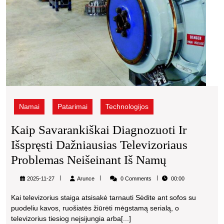
namų
Namai
Patarimai
Technologijos
Kaip Savarankiškai Diagnozuoti Ir
Išspręsti Dažniausias Televizoriaus
Kaip
Problemas Neišeinant Iš Namų
Savarankiš
Arunce
2025-11-27
Arunce
0 Comments
00:00
Diagnozuot
Kai televizorius staiga atsisakė tarnauti Sėdite ant sofos su
Ir
puodeliu kavos, ruošiatės žiūrėti mėgstamą serialą, o
Išspręsti
televizorius tiesiog neįsijungia arba[...]