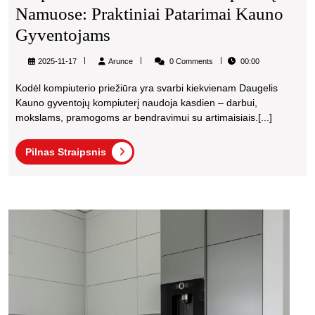
Namuose: Praktiniai Patarimai Kauno
Kaip
Gyventojams
Tinkamai
Arunce
2025-11-17
Arunce
0 Comments
00:00
Prižiūrėti
Kodėl kompiuterio priežiūra yra svarbi kiekvienam Daugelis
Kompiuterį
Kauno gyventojų kompiuterį naudoja kasdien – darbui,
Namuose:
mokslams, pramogoms ar bendravimui su artimaisiais.[...]
Praktiniai
Pilnas
Pilnas Straipsnis
Patarimai
Straipsnis
Kauno
Gyventojams
Elektr
paspi
saug
laiky
namu
prakti
spren