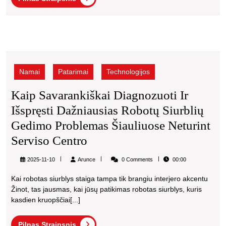
Straipsnis
Paspir
Gedim
Klaipė
Kaip
Prakti
savarankiškai
diagnozuoti
Vadov
Namai
Patarimai
Technologijos
ir
Namų
išspręsti
Kaip Savarankiškai Diagnozuoti Ir
Meist
dažniausias
Išspręsti Dažniausias Robotų Siurblių
robotų
siurblių
Gedimo Problemas Šiauliuose Neturint
gedimo
Kaip
Serviso Centro
problemas
Savarankiškai
Šiauliuose
Arunce
2025-11-10
Arunce
0 Comments
00:00
neturint
Diagnozuoti
serviso
Kai robotas siurblys staiga tampa tik brangiu interjero akcentu
Ir
centro
Žinot, tas jausmas, kai jūsų patikimas robotas siurblys, kuris
Išspręsti
kasdien kruopščiai[...]
Dažniausias
Pilnas
Pilnas Straipsnis