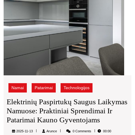
ir
patar
Kaun
gyve
Namai
Patarimai
Technologijos
Elektrinių Paspirtukų Saugus Laikymas
Namuose: Praktiniai Sprendimai Ir
Elektrinių
Patarimai Kauno Gyventojams
Paspirtukų
Arunce
2025-11-13
Arunce
0 Comments
00:00