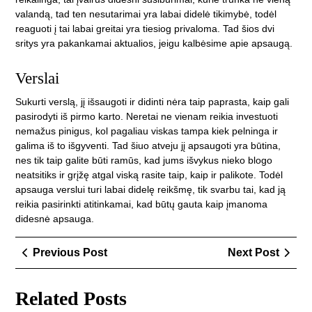
valandą, tad ten nesutarimai yra labai didelė tikimybė, todėl
reaguoti į tai labai greitai yra tiesiog privaloma. Tad šios dvi
sritys yra pakankamai aktualios, jeigu kalbėsime apie apsaugą.
Verslai
Sukurti verslą, jį išsaugoti ir didinti nėra taip paprasta, kaip gali
pasirodyti iš pirmo karto. Neretai ne vienam reikia investuoti
nemažus pinigus, kol pagaliau viskas tampa kiek pelninga ir
galima iš to išgyventi. Tad šiuo atveju jį apsaugoti yra būtina,
nes tik taip galite būti ramūs, kad jums išvykus nieko blogo
neatsitiks ir grįžę atgal viską rasite taip, kaip ir palikote. Todėl
apsauga verslui turi labai didelę reikšmę, tik svarbu tai, kad ją
reikia pasirinkti atitinkamai, kad būtų gauta kaip įmanoma
didesnė apsauga.
Navigacija
Previous
Next
Previous Post
Next Post
tarp
Post
Post
įrašų
Related Posts