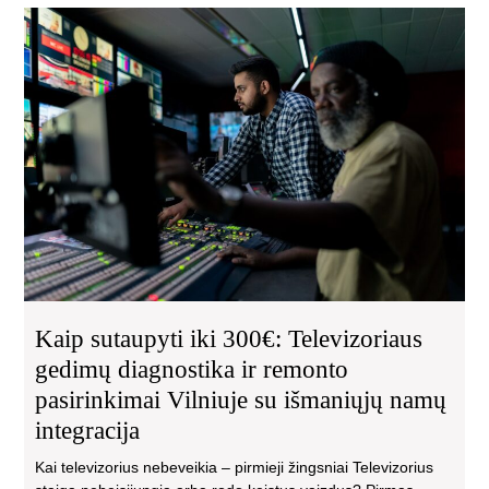
Kai
sut
iki
300
Tel
ge
dia
ir
re
pas
Viln
su
išm
na
Kaip sutaupyti iki 300€: Televizoriaus
int
gedimų diagnostika ir remonto
pasirinkimai Vilniuje su išmaniųjų namų
integracija
Kai televizorius nebeveikia – pirmieji žingsniai Televizorius