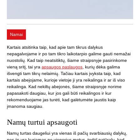
Namai
Kartais atsitinka taip, kad apie tam tikrus dalykus
nepagalvojame ir po tam tikro laikotarpio galime gauti nemažai
nuostolių. Kad taip neatsitiktų, šiame straipsnyje pasirinkome
vieną sritį, tai yra
apsaugos paslaugos
, kurių dėka galima
išvengti tam tikrų nelaimių. Tačiau kartais įvyksta taip, kad
kartais abejojame, kurioje vietoje ji yra reikalinga ir ar iš viso
reikalinga. Kad nekiltų abejonės, šiame straipsnyje norime
papasakoti daugiau, kur jos gali būti reikalingos ir kur
rekomenduojame jas turėti, kad galėtumėte jaustis kaip
įmanoma saugiau.
Namų turtui apsaugoti
Namų turtas daugeliui yra vienas iš pačių svarbiausių dalykų,
nes jis yra kuriamas ne vienerius metus, todėl natūralu, kad