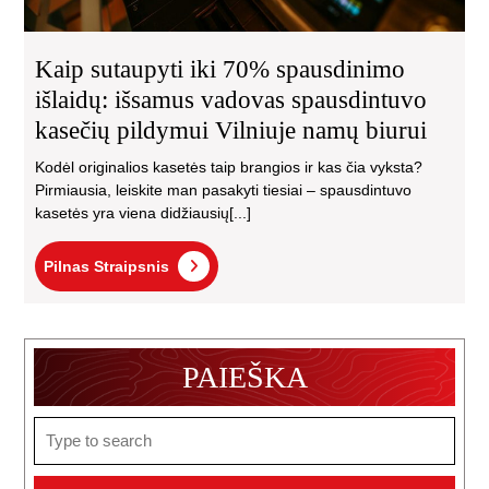
Viln
na
biu
Kaip sutaupyti iki 70% spausdinimo
išlaidų: išsamus vadovas spausdintuvo
kasečių pildymui Vilniuje namų biurui
Kodėl originalios kasetės taip brangios ir kas čia vyksta?
Pirmiausia, leiskite man pasakyti tiesiai – spausdintuvo
kasetės yra viena didžiausių[...]
Pilnas
Pilnas Straipsnis
Straipsnis
PAIEŠKA
Search
for: