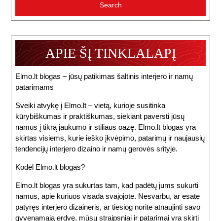
APIE ŠĮ TINKLALAPĮ
Elmo.lt blogas – jūsų patikimas šaltinis interjero ir namų
patarimams
Sveiki atvykę į Elmo.lt – vietą, kurioje susitinka
kūrybiškumas ir praktiškumas, siekiant paversti jūsų
namus į tikrą jaukumo ir stiliaus oazę. Elmo.lt blogas yra
skirtas visiems, kurie ieško įkvėpimo, patarimų ir naujausių
tendencijų interjero dizaino ir namų gerovės srityje.
Kodėl Elmo.lt blogas?
Elmo.lt blogas yra sukurtas tam, kad padėtų jums sukurti
namus, apie kuriuos visada svajojote. Nesvarbu, ar esate
patyręs interjero dizaineris, ar tiesiog norite atnaujinti savo
gyvenamąją erdvę, mūsų straipsniai ir patarimai yra skirti