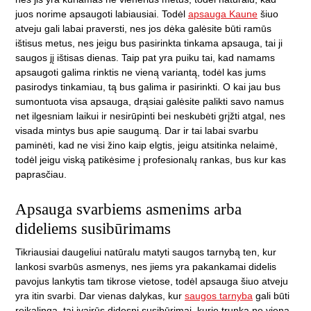
juos norime apsaugoti labiausiai. Todėl
apsauga Kaune
šiuo
atveju gali labai praversti, nes jos dėka galėsite būti ramūs
ištisus metus, nes jeigu bus pasirinkta tinkama apsauga, tai ji
saugos jį ištisas dienas. Taip pat yra puiku tai, kad namams
apsaugoti galima rinktis ne vieną variantą, todėl kas jums
pasirodys tinkamiau, tą bus galima ir pasirinkti. O kai jau bus
sumontuota visa apsauga, drąsiai galėsite palikti savo namus
net ilgesniam laikui ir nesirūpinti bei neskubėti grįžti atgal, nes
visada mintys bus apie saugumą. Dar ir tai labai svarbu
paminėti, kad ne visi žino kaip elgtis, jeigu atsitinka nelaimė,
todėl jeigu viską patikėsime į profesionalų rankas, bus kur kas
paprasčiau.
Apsauga svarbiems asmenims arba
dideliems susibūrimams
Tikriausiai daugeliui natūralu matyti saugos tarnybą ten, kur
lankosi svarbūs asmenys, nes jiems yra pakankamai didelis
pavojus lankytis tam tikrose vietose, todėl apsauga šiuo atveju
yra itin svarbi. Dar vienas dalykas, kur
saugos tarnyba
gali būti
reikalinga, tai įvairūs didesni susibūrimai, kurie trunka ne vieną