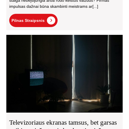
staiga nebeįsijungia arba rodo keistus vaizdus? Pirmas
impulsas dažnai būna skambinti meistrams ar[...]
Pilnas
Pilnas Straipsnis
Straipsnis
Tel
ekr
tam
bet
gar
vei
pri
ir
ką
dar
pri
kvi
mei
Televizoriaus ekranas tamsus, bet garsas