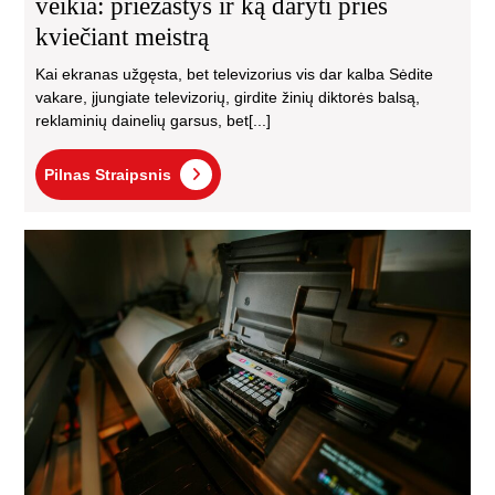
veikia: priežastys ir ką daryti prieš
kviečiant meistrą
Kai ekranas užgęsta, bet televizorius vis dar kalba Sėdite
vakare, įjungiate televizorių, girdite žinių diktorės balsą,
reklaminių dainelių garsus, bet[...]
Pilnas
Pilnas Straipsnis
Straipsnis
Kai
sut
iki
70
spa
išla
iš
va
spa
kas
pil