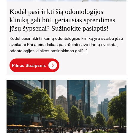
pas
Kodėl pasirinkti šią odontologijos
kliniką gali būti geriausias sprendimas
jūsų šypsenai? Sužinokite paslaptis!
Kodėl pasirinkti tinkamą odontologijos kliniką yra svarbu jūsų
sveikatai Kai ateina laikas pasirūpinti savo dantų sveikata,
odontologijos klinikos pasirinkimas gali[...]
Pilnas
Pilnas Straipsnis
Straipsnis
Urb
Ka
tai
yra
ir
kod
tai
sva