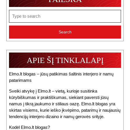
Search
for:
APIE ŠĮ TINKLALAPĮ
Elmo.lt blogas – jūsų patikimas šaltinis interjero ir namų
patarimams
Sveiki atvykę į Elmo.lt – vietą, kurioje susitinka
kūrybiškumas ir praktiškumas, siekiant paversti jūsų
namus į tikrą jaukumo ir stiliaus oazę. Elmo.lt blogas yra
skirtas visiems, kurie ieško įkvėpimo, patarimų ir naujausių
tendencijų interjero dizaino ir namų gerovės srityje.
Kodėl Elmo.lt blogas?