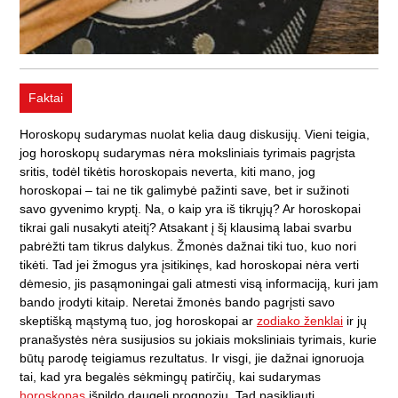
Faktai
Horoskopų sudarymas nuolat kelia daug diskusijų. Vieni teigia,
jog horoskopų sudarymas nėra moksliniais tyrimais pagrįsta
sritis, todėl tikėtis horoskopais neverta, kiti mano, jog
horoskopai – tai ne tik galimybė pažinti save, bet ir sužinoti
savo gyvenimo kryptį. Na, o kaip yra iš tikrųjų? Ar horoskopai
tikrai gali nusakyti ateitį? Atsakant į šį klausimą labai svarbu
pabrėžti tam tikrus dalykus. Žmonės dažnai tiki tuo, kuo nori
tikėti. Tad jei žmogus yra įsitikinęs, kad horoskopai nėra verti
dėmesio, jis pasąmoningai gali atmesti visą informaciją, kuri jam
bando įrodyti kitaip. Neretai žmonės bando pagrįsti savo
skeptišką mąstymą tuo, jog horoskopai ar
zodiako ženklai
ir jų
pranašystės nėra susijusios su jokiais moksliniais tyrimais, kurie
būtų parodę teigiamus rezultatus. Ir visgi, jie dažnai ignoruoja
tai, kad yra begalės sėkmingų patirčių, kai sudarymas
horoskopas
išpildo daugelį prognozių. Tad pasikliauti