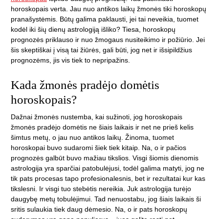
horoskopais verta. Jau nuo antikos laikų žmonės tiki horoskopų
pranašystėmis. Būtų galima paklausti, jei tai neveikia, tuomet
kodėl iki šių dienų astrologiją išliko? Tiesa, horoskopų
prognozės priklauso ir nuo žmogaus nusiteikimo ir požiūrio. Jei
šis skeptiškai į visą tai žiūrės, gali būti, jog net ir išsipildžius
prognozėms, jis vis tiek to nepripažins.
Kada žmonės pradėjo domėtis
horoskopais?
Dažnai žmonės nustemba, kai sužinoti, jog horoskopais
žmonės pradėjo domėtis ne šiais laikais ir net ne prieš kelis
šimtus metų, o jau nuo antikos laikų. Žinoma, tuomet
horoskopai buvo sudaromi šiek tiek kitaip. Na, o ir pačios
prognozės galbūt buvo mažiau tikslios. Visgi šiomis dienomis
astrologija yra sparčiai patobulėjusi, todėl galima matyti, jog ne
tik pats procesas tapo profesionalesnis, bet ir rezultatai kur kas
tikslesni. Ir visgi tuo stebėtis nereikia. Juk astrologija turėjo
daugybę metų tobulėjimui. Tad nenuostabu, jog šiais laikais ši
sritis sulaukia tiek daug dėmesio. Na, o ir pats horoskopų