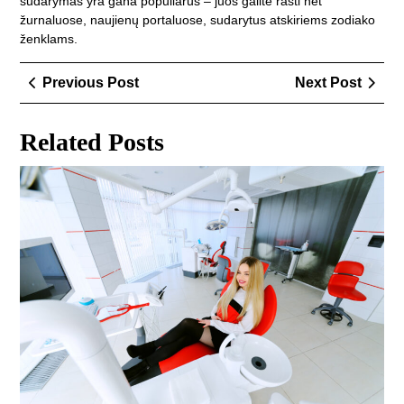
sudarymas yra gana populiarus – juos galite rasti net
žurnaluose, naujienų portaluose, sudarytus atskiriems zodiako
ženklams.
Navigacija
Previous
Next
Previous Post
Next Post
tarp
Post
Post
įrašų
Related Posts
Kod
pas
šią
odo
kli
gali
būti
ger
sp
jūs
šyp
Suž