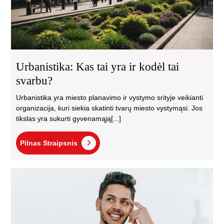
Urbanistika: Kas tai yra ir kodėl tai
svarbu?
Urbanistika yra miesto planavimo ir vystymo srityje veikianti
organizacija, kuri siekia skatinti tvarų miesto vystymąsi. Jos
tikslas yra sukurti gyvenamąją[...]
Pilnas
Pilnas Straipsnis
Straipsnis
Šiu
odo
Jū
šy
atei