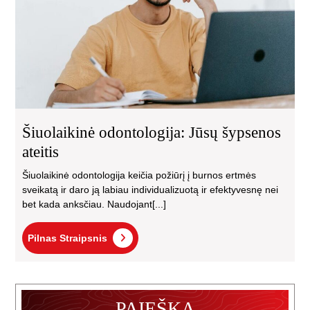
Šiuolaikinė odontologija: Jūsų šypsenos
ateitis
Šiuolaikinė odontologija keičia požiūrį į burnos ertmės
sveikatą ir daro ją labiau individualizuotą ir efektyvesnę nei
bet kada anksčiau. Naudojant[...]
Pilnas
Pilnas Straipsnis
Straipsnis
PAIEŠKA