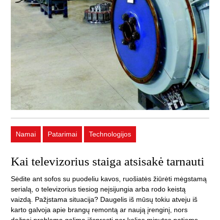
Namai
Patarimai
Technologijos
Kai televizorius staiga atsisakė tarnauti
Sėdite ant sofos su puodeliu kavos, ruošiatės žiūrėti mėgstamą
serialą, o televizorius tiesiog neįsijungia arba rodo keistą
vaizdą. Pažįstama situacija? Daugelis iš mūsų tokiu atveju iš
karto galvoja apie brangų remontą ar naują įrenginį, nors