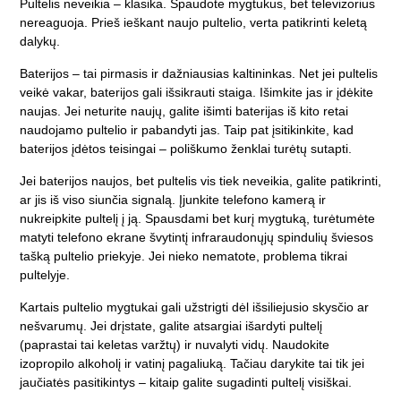
Pultelis neveikia – klasika. Spaudote mygtukus, bet televizorius
nereaguoja. Prieš ieškant naujo pultelio, verta patikrinti keletą
dalykų.
Baterijos – tai pirmasis ir dažniausias kaltininkas. Net jei pultelis
veikė vakar, baterijos gali išsikrauti staiga. Išimkite jas ir įdėkite
naujas. Jei neturite naujų, galite išimti baterijas iš kito retai
naudojamo pultelio ir pabandyti jas. Taip pat įsitikinkite, kad
baterijos įdėtos teisingai – poliškumo ženklai turėtų sutapti.
Jei baterijos naujos, bet pultelis vis tiek neveikia, galite patikrinti,
ar jis iš viso siunčia signalą. Įjunkite telefono kamerą ir
nukreipkite pultelį į ją. Spausdami bet kurį mygtuką, turėtumėte
matyti telefono ekrane švytintį infraraudonųjų spindulių šviesos
tašką pultelio priekyje. Jei nieko nematote, problema tikrai
pultelyje.
Kartais pultelio mygtukai gali užstrigti dėl išsiliejusio skysčio ar
nešvarumų. Jei drįstate, galite atsargiai išardyti pultelį
(paprastai tai keletas varžtų) ir nuvalyti vidų. Naudokite
izopropilo alkoholį ir vatinį pagaliuką. Tačiau darykite tai tik jei
jaučiatės pasitikintys – kitaip galite sugadinti pultelį visiškai.