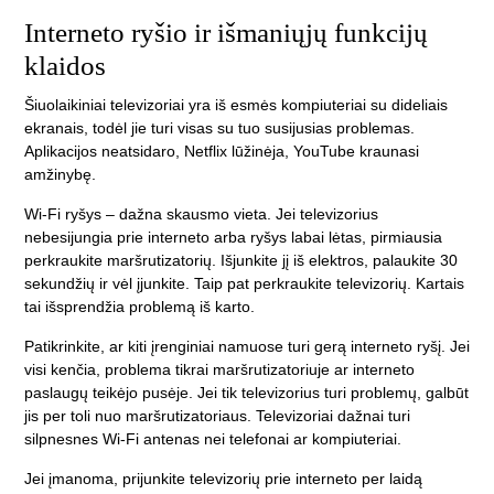
Interneto ryšio ir išmaniųjų funkcijų
klaidos
Šiuolaikiniai televizoriai yra iš esmės kompiuteriai su dideliais
ekranais, todėl jie turi visas su tuo susijusias problemas.
Aplikacijos neatsidaro, Netflix lūžinėja, YouTube kraunasi
amžinybę.
Wi-Fi ryšys – dažna skausmo vieta. Jei televizorius
nebesijungia prie interneto arba ryšys labai lėtas, pirmiausia
perkraukite maršrutizatorių. Išjunkite jį iš elektros, palaukite 30
sekundžių ir vėl įjunkite. Taip pat perkraukite televizorių. Kartais
tai išsprendžia problemą iš karto.
Patikrinkite, ar kiti įrenginiai namuose turi gerą interneto ryšį. Jei
visi kenčia, problema tikrai maršrutizatoriuje ar interneto
paslaugų teikėjo pusėje. Jei tik televizorius turi problemų, galbūt
jis per toli nuo maršrutizatoriaus. Televizoriai dažnai turi
silpnesnes Wi-Fi antenas nei telefonai ar kompiuteriai.
Jei įmanoma, prijunkite televizorių prie interneto per laidą