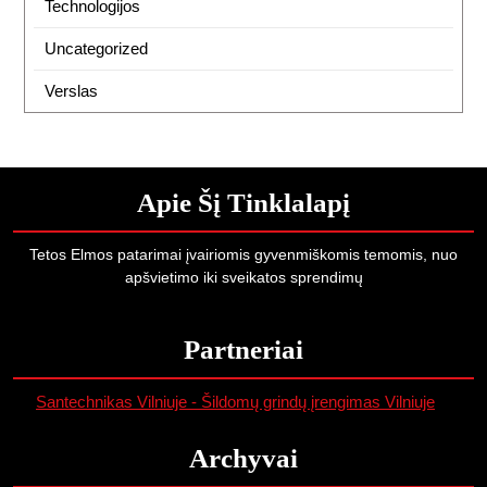
Technologijos
Uncategorized
Verslas
Apie Šį Tinklalapį
Tetos Elmos patarimai įvairiomis gyvenmiškomis temomis, nuo
apšvietimo iki sveikatos sprendimų
Partneriai
Santechnikas Vilniuje - Šildomų grindų įrengimas Vilniuje
Archyvai