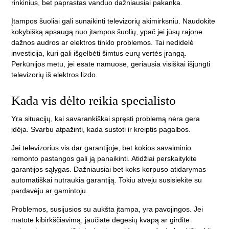
rinkinius, bet paprastas vanduo dažniausiai pakanka.
Įtampos šuoliai gali sunaikinti televizorių akimirksniu. Naudokite
kokybišką apsaugą nuo įtampos šuolių, ypač jei jūsų rajone
dažnos audros ar elektros tinklo problemos. Tai nedidelė
investicija, kuri gali išgelbėti šimtus eurų vertės įrangą.
Perkūnijos metu, jei esate namuose, geriausia visiškai išjungti
televizorių iš elektros lizdo.
Kada vis dėlto reikia specialisto
Yra situacijų, kai savarankiškai spręsti problemą nėra gera
idėja. Svarbu atpažinti, kada sustoti ir kreiptis pagalbos.
Jei televizorius vis dar garantijoje, bet kokios savaiminio
remonto pastangos gali ją panaikinti. Atidžiai perskaitykite
garantijos sąlygas. Dažniausiai bet koks korpuso atidarymas
automatiškai nutraukia garantiją. Tokiu atveju susisiekite su
pardavėju ar gamintoju.
Problemos, susijusios su aukšta įtampa, yra pavojingos. Jei
matote kibirkščiavimą, jaučiate degėsių kvapą ar girdite