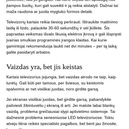
įtampos šuolių, kuri gali suveikti ir ją reikia atstatyti. Dažnai tai
maža raudona ar juoda mygtuko formos detalė.
Televizorių kartais reikia tiesiog perkrauti. Ištraukite maitinimo
laidą iš lizdo, palaukite 30-60 sekundžių ir vėl įkiškite. Šis
paprastas veiksmas išvalo likusią elektros įkrovą ir gali išspręsti
įvairias smulkias programinės įrangos klaidas. Kai kurie
gamintojai rekomenduoja laukti net dvi minutes – per tą laiką
galite pasidaryti arbatos.
Vaizdas yra, bet jis keistas
Kartais televizorius įsijungia, bet vaizdas atrodo ne taip, kaip
turėtų. Gali būti per tamsus, per šviesus, su keistomis
spalvomis ar net visiškai juodas, nors girdite garsą.
Jei ekranas visiškai juodas, bet girdite garsą, pabandykite
pašviesti žibintuvėliu į ekraną iš arti. Jei matote labai blankų
vaizdą, problema greičiausiai slypi apšvietimo sistemoje. Tai
dažnesnė problema senesniuose LED televizoriuose. Tokiu
atveju tikrai reikės specialisto pagalbos, bet bent jau žinosite,