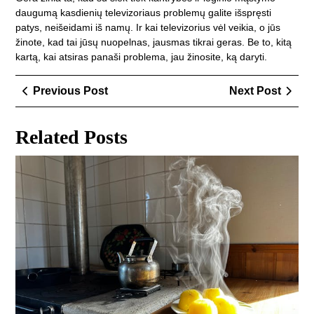
daugumą kasdienių televizoriaus problemų galite išspręsti
patys, neišeidami iš namų. Ir kai televizorius vėl veikia, o jūs
žinote, kad tai jūsų nuopelnas, jausmas tikrai geras. Be to, kitą
kartą, kai atsiras panaši problema, jau žinosite, ką daryti.
Navigacija
Previous
Next
Previous Post
Next Post
tarp
Post
Post
įrašų
Related Posts
Duj
bal
ką
rei
žino
pri
įsi