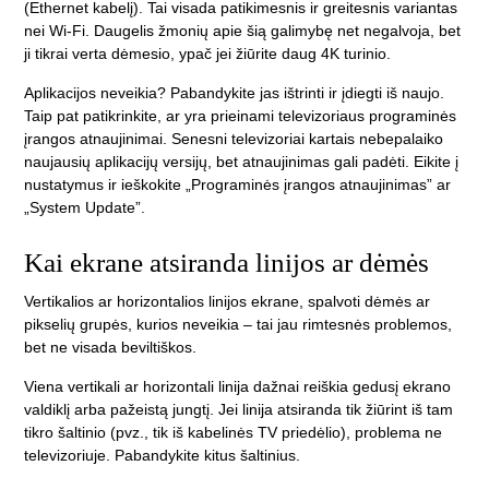
(Ethernet kabelį). Tai visada patikimesnis ir greitesnis variantas
nei Wi-Fi. Daugelis žmonių apie šią galimybę net negalvoja, bet
ji tikrai verta dėmesio, ypač jei žiūrite daug 4K turinio.
Aplikacijos neveikia? Pabandykite jas ištrinti ir įdiegti iš naujo.
Taip pat patikrinkite, ar yra prieinami televizoriaus programinės
įrangos atnaujinimai. Senesni televizoriai kartais nebepalaiko
naujausių aplikacijų versijų, bet atnaujinimas gali padėti. Eikite į
nustatymus ir ieškokite „Programinės įrangos atnaujinimas” ar
„System Update”.
Kai ekrane atsiranda linijos ar dėmės
Vertikalios ar horizontalios linijos ekrane, spalvoti dėmės ar
pikselių grupės, kurios neveikia – tai jau rimtesnės problemos,
bet ne visada beviltiškos.
Viena vertikali ar horizontali linija dažnai reiškia gedusį ekrano
valdiklį arba pažeistą jungtį. Jei linija atsiranda tik žiūrint iš tam
tikro šaltinio (pvz., tik iš kabelinės TV priedėlio), problema ne
televizoriuje. Pabandykite kitus šaltinius.