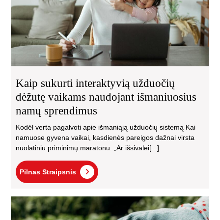
nau
išm
na
sp
Kaip sukurti interaktyvią užduočių
dėžutę vaikams naudojant išmaniuosius
namų sprendimus
Kodėl verta pagalvoti apie išmaniąją užduočių sistemą Kai
namuose gyvena vaikai, kasdienės pareigos dažnai virsta
nuolatiniu priminimų maratonu. „Ar išsivalei[...]
Pilnas
Pilnas Straipsnis
Straipsnis
Dir
mir