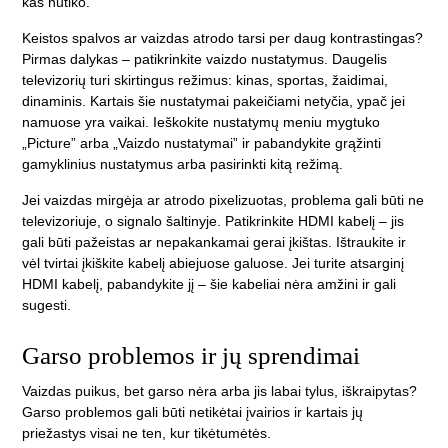
kas nutiko.
Keistos spalvos ar vaizdas atrodo tarsi per daug kontrastingas?
Pirmas dalykas – patikrinkite vaizdo nustatymus. Daugelis
televizorių turi skirtingus režimus: kinas, sportas, žaidimai,
dinaminis. Kartais šie nustatymai pakeičiami netyčia, ypač jei
namuose yra vaikai. Ieškokite nustatymų meniu mygtuko
„Picture” arba „Vaizdo nustatymai” ir pabandykite grąžinti
gamyklinius nustatymus arba pasirinkti kitą režimą.
Jei vaizdas mirgėja ar atrodo pixelizuotas, problema gali būti ne
televizoriuje, o signalo šaltinyje. Patikrinkite HDMI kabelį – jis
gali būti pažeistas ar nepakankamai gerai įkištas. Ištraukite ir
vėl tvirtai įkiškite kabelį abiejuose galuose. Jei turite atsarginį
HDMI kabelį, pabandykite jį – šie kabeliai nėra amžini ir gali
sugesti.
Garso problemos ir jų sprendimai
Vaizdas puikus, bet garso nėra arba jis labai tylus, iškraipytas?
Garso problemos gali būti netikėtai įvairios ir kartais jų
priežastys visai ne ten, kur tikėtumėtės.