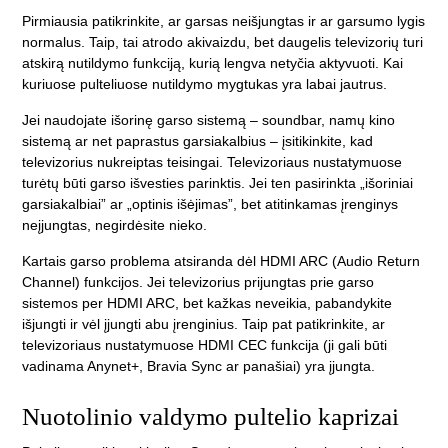
Pirmiausia patikrinkite, ar garsas neišjungtas ir ar garsumo lygis
normalus. Taip, tai atrodo akivaizdu, bet daugelis televizorių turi
atskirą nutildymo funkciją, kurią lengva netyčia aktyvuoti. Kai
kuriuose pulteliuose nutildymo mygtukas yra labai jautrus.
Jei naudojate išorinę garso sistemą – soundbar, namų kino
sistemą ar net paprastus garsiakalbius – įsitikinkite, kad
televizorius nukreiptas teisingai. Televizoriaus nustatymuose
turėtų būti garso išvesties parinktis. Jei ten pasirinkta „išoriniai
garsiakalbiai” ar „optinis išėjimas”, bet atitinkamas įrenginys
neįjungtas, negirdėsite nieko.
Kartais garso problema atsiranda dėl HDMI ARC (Audio Return
Channel) funkcijos. Jei televizorius prijungtas prie garso
sistemos per HDMI ARC, bet kažkas neveikia, pabandykite
išjungti ir vėl įjungti abu įrenginius. Taip pat patikrinkite, ar
televizoriaus nustatymuose HDMI CEC funkcija (ji gali būti
vadinama Anynet+, Bravia Sync ar panašiai) yra įjungta.
Nuotolinio valdymo pultelio kaprizai