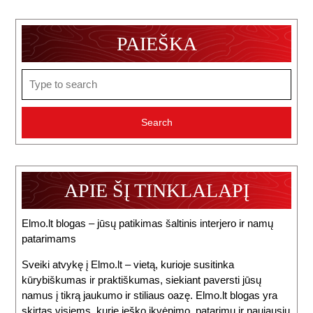
PAIEŠKA
Search
for:
APIE ŠĮ TINKLALAPĮ
Elmo.lt blogas – jūsų patikimas šaltinis interjero ir namų
patarimams
Sveiki atvykę į Elmo.lt – vietą, kurioje susitinka
kūrybiškumas ir praktiškumas, siekiant paversti jūsų
namus į tikrą jaukumo ir stiliaus oazę. Elmo.lt blogas yra
skirtas visiems, kurie ieško įkvėpimo, patarimų ir naujausių