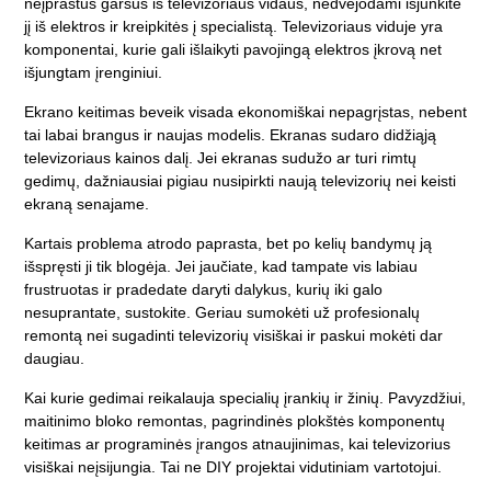
neįprastus garsus iš televizoriaus vidaus, nedvejodami išjunkite
jį iš elektros ir kreipkitės į specialistą. Televizoriaus viduje yra
komponentai, kurie gali išlaikyti pavojingą elektros įkrovą net
išjungtam įrenginiui.
Ekrano keitimas beveik visada ekonomiškai nepagrįstas, nebent
tai labai brangus ir naujas modelis. Ekranas sudaro didžiąją
televizoriaus kainos dalį. Jei ekranas sudužo ar turi rimtų
gedimų, dažniausiai pigiau nusipirkti naują televizorių nei keisti
ekraną senajame.
Kartais problema atrodo paprasta, bet po kelių bandymų ją
išspręsti ji tik blogėja. Jei jaučiate, kad tampate vis labiau
frustruotas ir pradedate daryti dalykus, kurių iki galo
nesuprantate, sustokite. Geriau sumokėti už profesionalų
remontą nei sugadinti televizorių visiškai ir paskui mokėti dar
daugiau.
Kai kurie gedimai reikalauja specialių įrankių ir žinių. Pavyzdžiui,
maitinimo bloko remontas, pagrindinės plokštės komponentų
keitimas ar programinės įrangos atnaujinimas, kai televizorius
visiškai neįsijungia. Tai ne DIY projektai vidutiniam vartotojui.