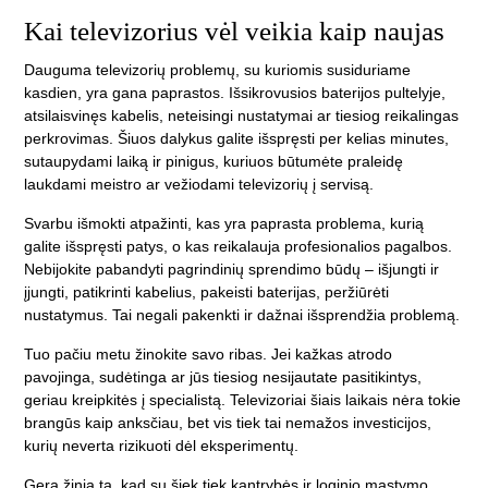
Kai televizorius vėl veikia kaip naujas
Dauguma televizorių problemų, su kuriomis susiduriame
kasdien, yra gana paprastos. Išsikrovusios baterijos pultelyje,
atsilaisvinęs kabelis, neteisingi nustatymai ar tiesiog reikalingas
perkrovimas. Šiuos dalykus galite išspręsti per kelias minutes,
sutaupydami laiką ir pinigus, kuriuos būtumėte praleidę
laukdami meistro ar vežiodami televizorių į servisą.
Svarbu išmokti atpažinti, kas yra paprasta problema, kurią
galite išspręsti patys, o kas reikalauja profesionalios pagalbos.
Nebijokite pabandyti pagrindinių sprendimo būdų – išjungti ir
įjungti, patikrinti kabelius, pakeisti baterijas, peržiūrėti
nustatymus. Tai negali pakenkti ir dažnai išsprendžia problemą.
Tuo pačiu metu žinokite savo ribas. Jei kažkas atrodo
pavojinga, sudėtinga ar jūs tiesiog nesijautate pasitikintys,
geriau kreipkitės į specialistą. Televizoriai šiais laikais nėra tokie
brangūs kaip anksčiau, bet vis tiek tai nemažos investicijos,
kurių neverta rizikuoti dėl eksperimentų.
Gera žinia ta, kad su šiek tiek kantrybės ir loginio mąstymo