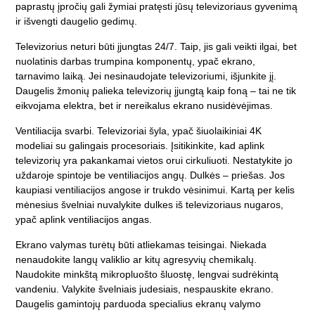
paprastų įpročių gali žymiai pratęsti jūsų televizoriaus gyvenimą
ir išvengti daugelio gedimų.
Televizorius neturi būti įjungtas 24/7. Taip, jis gali veikti ilgai, bet
nuolatinis darbas trumpina komponentų, ypač ekrano,
tarnavimo laiką. Jei nesinaudojate televizoriumi, išjunkite jį.
Daugelis žmonių palieka televizorių įjungtą kaip foną – tai ne tik
eikvojama elektra, bet ir nereikalus ekrano nusidėvėjimas.
Ventiliacija svarbi. Televizoriai šyla, ypač šiuolaikiniai 4K
modeliai su galingais procesoriais. Įsitikinkite, kad aplink
televizorių yra pakankamai vietos orui cirkuliuoti. Nestatykite jo
uždaroje spintoje be ventiliacijos angų. Dulkės – priešas. Jos
kaupiasi ventiliacijos angose ir trukdo vėsinimui. Kartą per kelis
mėnesius švelniai nuvalykite dulkes iš televizoriaus nugaros,
ypač aplink ventiliacijos angas.
Ekrano valymas turėtų būti atliekamas teisingai. Niekada
nenaudokite langų valiklio ar kitų agresyvių chemikalų.
Naudokite minkštą mikropluošto šluostę, lengvai sudrėkintą
vandeniu. Valykite švelniais judesiais, nespauskite ekrano.
Daugelis gamintojų parduoda specialius ekranų valymo