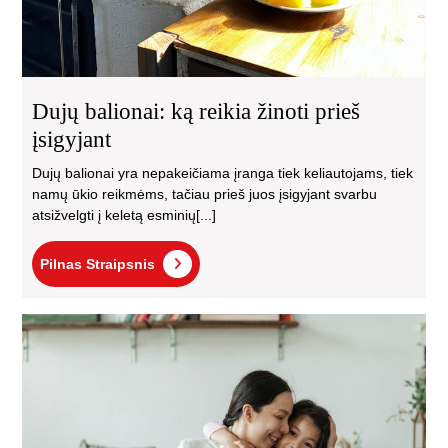
Dujų balionai: ką reikia žinoti prieš
įsigyjant
Dujų balionai yra nepakeičiama įranga tiek keliautojams, tiek
namų ūkio reikmėms, tačiau prieš juos įsigyjant svarbu
atsižvelgti į keletą esminių[...]
Pilnas
Pilnas Straipsnis
Straipsnis
Kai
suk
int
užd
dėž
va