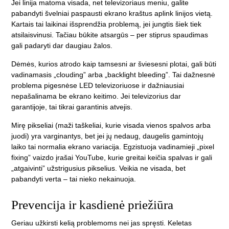
Jei linija matoma visada, net televizoriaus meniu, galite
pabandyti švelniai paspausti ekrano kraštus aplink linijos vietą.
Kartais tai laikinai išsprendžia problemą, jei jungtis šiek tiek
atsilaisvinusi. Tačiau būkite atsargūs – per stiprus spaudimas
gali padaryti dar daugiau žalos.
Dėmės, kurios atrodo kaip tamsesni ar šviesesni plotai, gali būti
vadinamasis „clouding” arba „backlight bleeding”. Tai dažnesnė
problema pigesnėse LED televizoriuose ir dažniausiai
nepašalinama be ekrano keitimo. Jei televizorius dar
garantijoje, tai tikrai garantinis atvejis.
Mirę pikseliai (maži taškeliai, kurie visada vienos spalvos arba
juodi) yra varginantys, bet jei jų nedaug, daugelis gamintojų
laiko tai normalia ekrano variacija. Egzistuoja vadinamieji „pixel
fixing” vaizdo įrašai YouTube, kurie greitai keičia spalvas ir gali
„atgaivinti” užstrigusius pikselius. Veikia ne visada, bet
pabandyti verta – tai nieko nekainuoja.
Prevencija ir kasdienė priežiūra
Geriau užkirsti kelią problemoms nei jas spręsti. Keletas