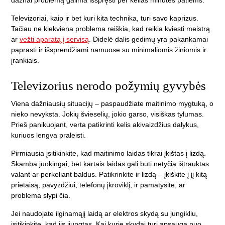
dažnai problemą galima išspręsti per kelias minutes patiems.
Televizoriai, kaip ir bet kuri kita technika, turi savo kaprizus.
Tačiau ne kiekviena problema reiškia, kad reikia kviesti meistrą
ar
vežti aparatą į servisą
. Didelė dalis gedimų yra pakankamai
paprasti ir išsprendžiami namuose su minimaliomis žiniomis ir
įrankiais.
Televizorius nerodo požymių gyvybės
Viena dažniausių situacijų – paspaudžiate maitinimo mygtuką, o
nieko nevyksta. Jokių švieselių, jokio garso, visiškas tylumas.
Prieš panikuojant, verta patikrinti kelis akivaizdžius dalykus,
kuriuos lengva praleisti.
Pirmiausia įsitikinkite, kad maitinimo laidas tikrai įkištas į lizdą.
Skamba juokingai, bet kartais laidas gali būti netyčia ištrauktas
valant ar perkeliant baldus. Patikrinkite ir lizdą – įkiškite į jį kitą
prietaisą, pavyzdžiui, telefonų įkroviklį, ir pamatysite, ar
problema slypi čia.
Jei naudojate ilginamąjį laidą ar elektros skydą su jungikliu,
įsitikinkite, kad jis įjungtas. Kai kurie skydai turi apsaugą nuo