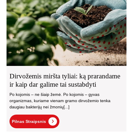
tyli
ką
pr
ir
kai
dar
gal
tai
sus
Dirvožemis miršta tyliai: ką prarandame
ir kaip dar galime tai sustabdyti
Po kojomis – ne šiaip žemė. Po kojomis – gyvas
organizmas, kuriame vienam gramo dirvožemio tenka
daugiau bakterijų nei žmonių[...]
Pilnas
Pilnas Straipsnis
Straipsnis