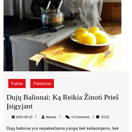
Faktai
Patarimai
Dujų Balionai: Ką Reikia Žinoti Prieš
Dujų
Įsigyjant
Balionai:
Mantas
2024-08-22
Mantas
0 Comments
03:22
Ką
Dujų balionai yra nepakeičiama įranga tiek keliautojams, tiek