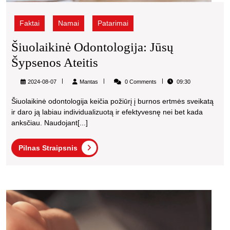
Faktai
Namai
Patarimai
Šiuolaikinė Odontologija: Jūsų
Šiuolaikinė
Šypsenos Ateitis
Odontologija:
Mantas
2024-08-07
Mantas
0 Comments
09:30
Jūsų
Šiuolaikinė odontologija keičia požiūrį į burnos ertmės sveikatą
Šypsenos
ir daro ją labiau individualizuotą ir efektyvesnę nei bet kada
Ateitis
anksčiau. Naudojant[...]
Pilnas
Pilnas Straipsnis
Straipsnis
Išskir
juvel
pasir
Vilniu