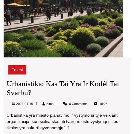
Faktai
Urbanistika: Kas Tai Yra Ir Kodėl Tai
Urbanistika:
Svarbu?
Kas
Elma
2024-04-15
Elma
0 Comments
18:26
Tai
Urbanistika yra miesto planavimo ir vystymo srityje veikianti
Yra
organizacija, kuri siekia skatinti tvarų miesto vystymąsi. Jos
Ir
tikslas yra sukurti gyvenamąją[...]