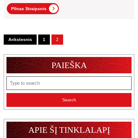
Kodėl
Pilnas
Pilnas Straipsnis
Tai
Straipsnis
Svarbu?
Įrašų
Ankstesnis
1
2
puslapiavimas
PAIEŠKA
Search
for:
APIE ŠĮ TINKLALAPĮ