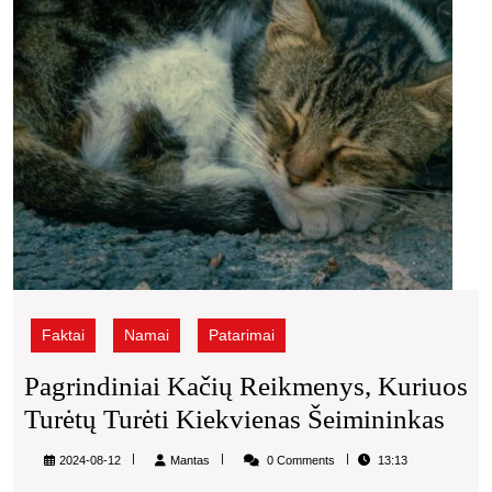
kiekv
šeimi
Faktai
Namai
Patarimai
Pagrindiniai Kačių Reikmenys, Kuriuos
Pagr
Turėtų Turėti Kiekvienas Šeimininkas
Kač
Mantas
2024-08-12
Mantas
0 Comments
13:13
Rei