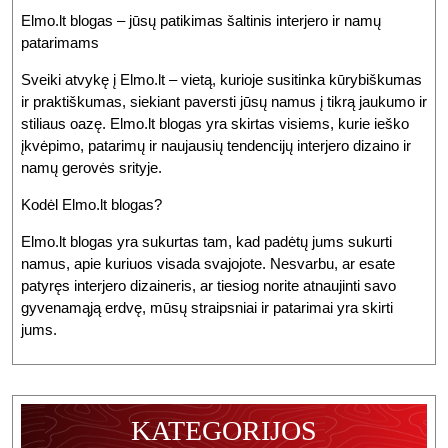
Elmo.lt blogas – jūsų patikimas šaltinis interjero ir namų
patarimams
Sveiki atvykę į Elmo.lt – vietą, kurioje susitinka kūrybiškumas
ir praktiškumas, siekiant paversti jūsų namus į tikrą jaukumo ir
stiliaus oazę. Elmo.lt blogas yra skirtas visiems, kurie ieško
įkvėpimo, patarimų ir naujausių tendencijų interjero dizaino ir
namų gerovės srityje.
Kodėl Elmo.lt blogas?
Elmo.lt blogas yra sukurtas tam, kad padėtų jums sukurti
namus, apie kuriuos visada svajojote. Nesvarbu, ar esate
patyręs interjero dizaineris, ar tiesiog norite atnaujinti savo
gyvenamąją erdvę, mūsų straipsniai ir patarimai yra skirti
jums.
KATEGORIJOS