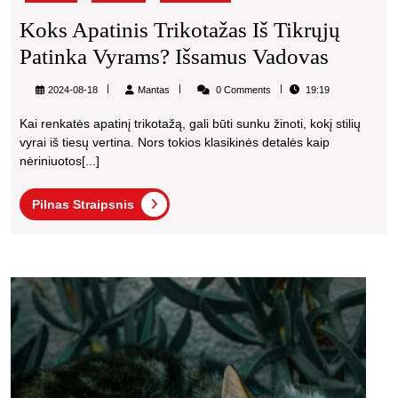
Koks Apatinis Trikotažas Iš Tikrųjų
Koks
Patinka Vyrams? Išsamus Vadovas
Apatini
Mantas
2024-08-18
Mantas
0 Comments
19:19
Trikota
Kai renkatės apatinį trikotažą, gali būti sunku žinoti, kokį stilių
Iš
vyrai iš tiesų vertina. Nors tokios klasikinės detalės kaip
Tikrųjų
nėriniuotos[...]
Patinka
Pilnas
Pilnas Straipsnis
Vyrams
Straipsnis
Išsamu
Vadova
Pagri
kačių
reikm
kuriu
turėtų
turėti