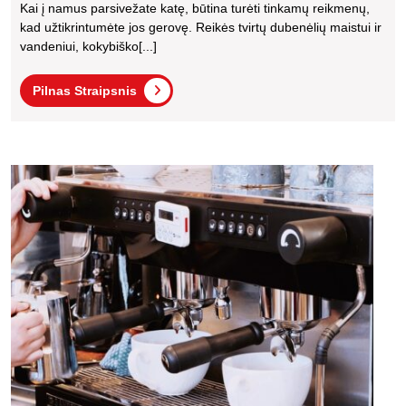
Kai į namus parsivežate katę, būtina turėti tinkamų reikmenų,
Kur
kad užtikrintumėte jos gerovę. Reikės tvirtų dubenėlių maistui ir
Turė
vandeniui, kokybiško[...]
Turė
Pilnas
Pilnas Straipsnis
Kie
Straipsnis
Šei
Kavo
apara
remo
vilniu
ekspe
patar
ir
reko