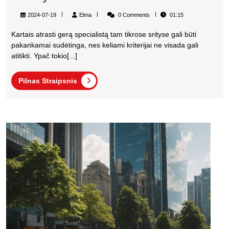
Juvelyro
Elma
2024-07-19
Elma
0 Comments
01:15
Pasirinkimas
Kartais atrasti gerą specialistą tam tikrose srityse gali būti
Vilniuje
pakankamai sudėtinga, nes keliami kriterijai ne visada gali
atitikti. Ypač tokio[...]
Pilnas
Pilnas Straipsnis
Straipsnis
Urban
Kas
tai
yra
ir
kodėl
tai
svar