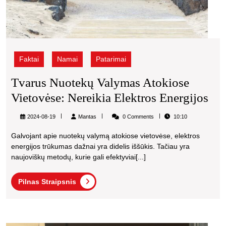
Faktai
Namai
Patarimai
Tvarus Nuotekų Valymas Atokiose
Tva
Vietovėse: Nereikia Elektros Energijos
Nu
Mantas
2024-08-19
Mantas
0 Comments
10:10
Va
Galvojant apie nuotekų valymą atokiose vietovėse, elektros
Ato
energijos trūkumas dažnai yra didelis iššūkis. Tačiau yra
Vie
naujoviškų metodų, kurie gali efektyviai[...]
Ner
Pilnas
Pilnas Straipsnis
Ele
Straipsnis
Ene