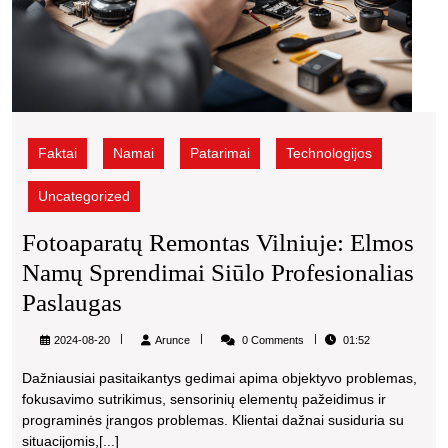
Faktai
Namai
Patarimai
Technologijos
Uncategorized
Fotoaparatų Remontas Vilniuje: Elmos
Namų Sprendimai Siūlo Profesionalias
Fotoaparatų
Paslaugas
Remontas
Arunce
2024-08-20
Arunce
0 Comments
01:52
Vilniuje:
Dažniausiai pasitaikantys gedimai apima objektyvo problemas,
Elmos
fokusavimo sutrikimus, sensorinių elementų pažeidimus ir
Namų
programinės įrangos problemas. Klientai dažnai susiduria su
situacijomis,[...]