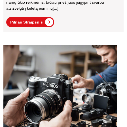
Reikia
namų ūkio reikmėms, tačiau prieš juos įsigyjant svarbu
Žinoti
atsižvelgti į keletą esminių[...]
Prieš
Pilnas
Pilnas Straipsnis
Įsigyjant
Straipsnis
Fotoa
remo
Vilniu
Elmo
namų
spren
siūlo
profe
pasl