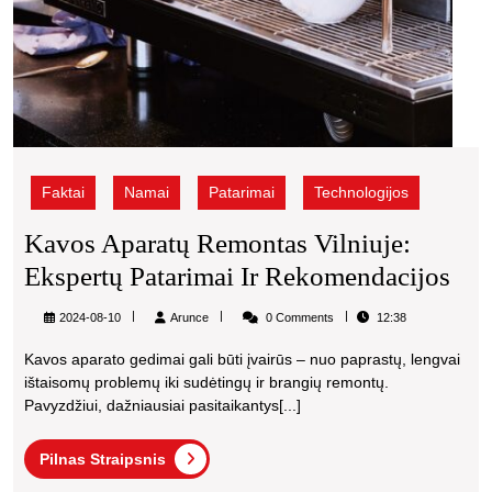
Faktai
Namai
Patarimai
Technologijos
Kavos Aparatų Remontas Vilniuje:
Kav
Ekspertų Patarimai Ir Rekomendacijos
Apa
Arunce
2024-08-10
Arunce
0 Comments
12:38
Rem
Kavos aparato gedimai gali būti įvairūs – nuo paprastų, lengvai
Vil
ištaisomų problemų iki sudėtingų ir brangių remontų.
Eks
Pavyzdžiui, dažniausiai pasitaikantys[...]
Pat
Pilnas
Pilnas Straipsnis
Ir
Straipsnis