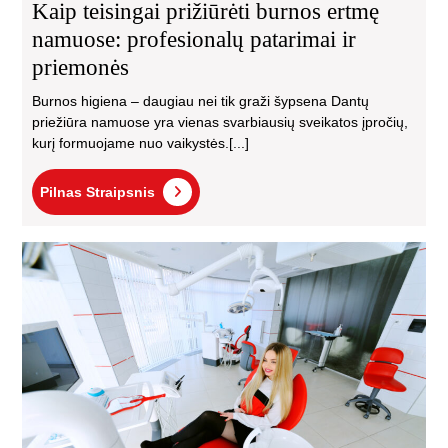
Kaip teisingai prižiūrėti burnos ertmę
namuose: profesionalų patarimai ir
priemonės
Burnos higiena – daugiau nei tik graži šypsena Dantų
priežiūra namuose yra vienas svarbiausių sveikatos įpročių,
kurį formuojame nuo vaikystės.[...]
Pilnas
Pilnas Straipsnis
Straipsnis
Kod
pas
šią
odo
kli
gali
būti
ger
sp