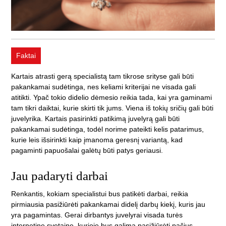
Faktai
Kartais atrasti gerą specialistą tam tikrose srityse gali būti
pakankamai sudėtinga, nes keliami kriterijai ne visada gali
atitikti. Ypač tokio didelio dėmesio reikia tada, kai yra gaminami
tam tikri daiktai, kurie skirti tik jums. Viena iš tokių sričių gali būti
juvelyrika. Kartais pasirinkti patikimą juvelyrą gali būti
pakankamai sudėtinga, todėl norime pateikti kelis patarimus,
kurie leis išsirinkti kaip įmanoma geresnį variantą, kad
pagaminti papuošalai galėtų būti patys geriausi.
Jau padaryti darbai
Renkantis, kokiam specialistui bus patikėti darbai, reikia
pirmiausia pasižiūrėti pakankamai didelį darbų kiekį, kuris jau
yra pagamintas. Gerai dirbantys juvelyrai visada turės
internetinę svetainę, kurioje bus galima pasižiūrėti pačius