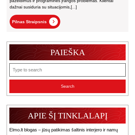
pažeidimus ir programinės įrangos problemas. Klientai
dažnai susiduria su situacijomis,[...]
Pilnas
Pilnas Straipsnis
Straipsnis
PAIEŠKA
Search
for:
APIE ŠĮ TINKLALAPĮ
Elmo.lt blogas – jūsų patikimas šaltinis interjero ir namų