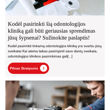
jūs
šyp
Suž
pas
Kodėl pasirinkti šią odontologijos
kliniką gali būti geriausias sprendimas
jūsų šypsenai? Sužinokite paslaptis!
Kodėl pasirinkti tinkamą odontologijos kliniką yra svarbu jūsų
sveikatai Kai ateina laikas pasirūpinti savo dantų sveikata,
odontologijos klinikos pasirinkimas gali[...]
Pilnas
Pilnas Straipsnis
Straipsnis
Fot
re
Viln
El
na
spr