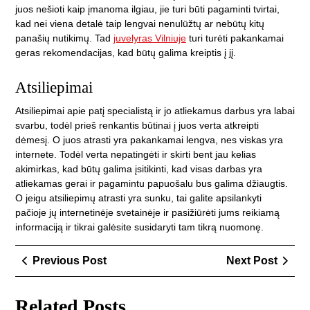
juos nešioti kaip įmanoma ilgiau, jie turi būti pagaminti tvirtai,
kad nei viena detalė taip lengvai nenulūžtų ar nebūtų kitų
panašių nutikimų. Tad
juvelyras Vilniuje
turi turėti pakankamai
geras rekomendacijas, kad būtų galima kreiptis į jį.
Atsiliepimai
Atsiliepimai apie patį specialistą ir jo atliekamus darbus yra labai
svarbu, todėl prieš renkantis būtinai į juos verta atkreipti
dėmesį. O juos atrasti yra pakankamai lengva, nes viskas yra
internete. Todėl verta nepatingėti ir skirti bent jau kelias
akimirkas, kad būtų galima įsitikinti, kad visas darbas yra
atliekamas gerai ir pagamintu papuošalu bus galima džiaugtis.
O jeigu atsiliepimų atrasti yra sunku, tai galite apsilankyti
pačioje jų internetinėje svetainėje ir pasižiūrėti jums reikiamą
informaciją ir tikrai galėsite susidaryti tam tikrą nuomonę.
Navigacija
Previous
Next
Previous Post
Next Post
tarp
Post
Post
įrašų
Related Posts