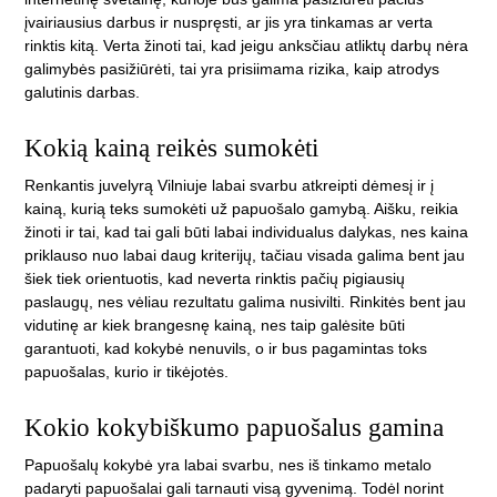
įvairiausius darbus ir nuspręsti, ar jis yra tinkamas ar verta
rinktis kitą. Verta žinoti tai, kad jeigu anksčiau atliktų darbų nėra
galimybės pasižiūrėti, tai yra prisiimama rizika, kaip atrodys
galutinis darbas.
Kokią kainą reikės sumokėti
Renkantis juvelyrą Vilniuje labai svarbu atkreipti dėmesį ir į
kainą, kurią teks sumokėti už papuošalo gamybą. Aišku, reikia
žinoti ir tai, kad tai gali būti labai individualus dalykas, nes kaina
priklauso nuo labai daug kriterijų, tačiau visada galima bent jau
šiek tiek orientuotis, kad neverta rinktis pačių pigiausių
paslaugų, nes vėliau rezultatu galima nusivilti. Rinkitės bent jau
vidutinę ar kiek brangesnę kainą, nes taip galėsite būti
garantuoti, kad kokybė nenuvils, o ir bus pagamintas toks
papuošalas, kurio ir tikėjotės.
Kokio kokybiškumo papuošalus gamina
Papuošalų kokybė yra labai svarbu, nes iš tinkamo metalo
padaryti papuošalai gali tarnauti visą gyvenimą. Todėl norint