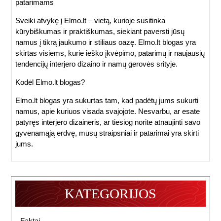
patarimams
Sveiki atvykę į Elmo.lt – vietą, kurioje susitinka
kūrybiškumas ir praktiškumas, siekiant paversti jūsų
namus į tikrą jaukumo ir stiliaus oazę. Elmo.lt blogas yra
skirtas visiems, kurie ieško įkvėpimo, patarimų ir naujausių
tendencijų interjero dizaino ir namų gerovės srityje.
Kodėl Elmo.lt blogas?
Elmo.lt blogas yra sukurtas tam, kad padėtų jums sukurti
namus, apie kuriuos visada svajojote. Nesvarbu, ar esate
patyręs interjero dizaineris, ar tiesiog norite atnaujinti savo
gyvenamąją erdvę, mūsų straipsniai ir patarimai yra skirti
jums.
KATEGORIJOS
Faktai