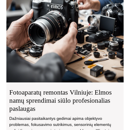
siū
pro
pas
Fotoaparatų remontas Vilniuje: Elmos
namų sprendimai siūlo profesionalias
paslaugas
Dažniausiai pasitaikantys gedimai apima objektyvo
problemas, fokusavimo sutrikimus, sensorinių elementų