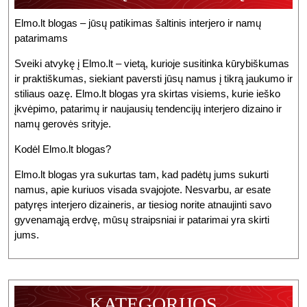
Elmo.lt blogas – jūsų patikimas šaltinis interjero ir namų
patarimams
Sveiki atvykę į Elmo.lt – vietą, kurioje susitinka kūrybiškumas
ir praktiškumas, siekiant paversti jūsų namus į tikrą jaukumo ir
stiliaus oazę. Elmo.lt blogas yra skirtas visiems, kurie ieško
įkvėpimo, patarimų ir naujausių tendencijų interjero dizaino ir
namų gerovės srityje.
Kodėl Elmo.lt blogas?
Elmo.lt blogas yra sukurtas tam, kad padėtų jums sukurti
namus, apie kuriuos visada svajojote. Nesvarbu, ar esate
patyręs interjero dizaineris, ar tiesiog norite atnaujinti savo
gyvenamąją erdvę, mūsų straipsniai ir patarimai yra skirti
jums.
KATEGORIJOS