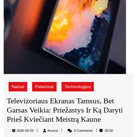
ir
ką
daryti
prieš
kvieč
meist
Kaun
Namai
Patarimai
Technologijos
Televizoriaus Ekranas Tamsus, Bet
Garsas Veikia: Priežastys Ir Ką Daryti
Televizoria
Prieš Kviečiant Meistrą Kaune
Ekranas
Arunce
2026-04-25
Arunce
0 Comments
00:00