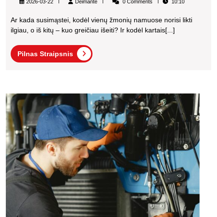
Deimante
2026-03-22
Deimante
0 Comments
10:10
Kod
Ar kada susimąstei, kodėl vienų žmonių namuose norisi likti
Vien
ilgiau, o iš kitų – kuo greičiau išeiti? Ir kodėl kartais[...]
Erdv
Pilnas
Jauč
Pilnas Straipsnis
Straipsnis
Geri
Nei
Kito
Kavo
apara
remo
Kaun
ką
daryti
kai
apara
nebek
vand
slyst
slėgi