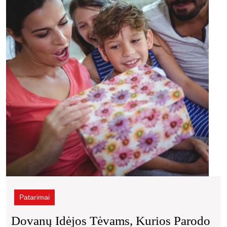
tėva
kurio
paro
dėki
be
ilgų
kalbų
Patarimai
Dovanų Idėjos Tėvams, Kurios Parodo