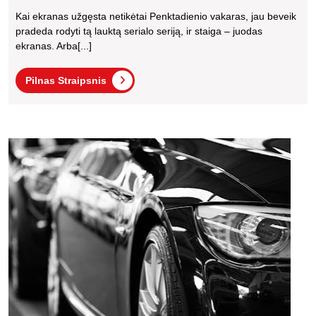
Patikimą
Kai ekranas užgęsta netikėtai Penktadienio vakaras, jau beveik
Televizorių
pradeda rodyti tą lauktą serialo seriją, ir staiga – juodas
Remonto
ekranas. Arba[...]
Meistrą
Pilnas
Pilnas Straipsnis
Kaune:
Straipsnis
Praktinis
Vadovas
Iš
Su
labora
Kainų
į
Palyginimais
autom
kaip
Ir
veiki
Garantijomis
katal
chemi
ir
kodėl
ji
tokia