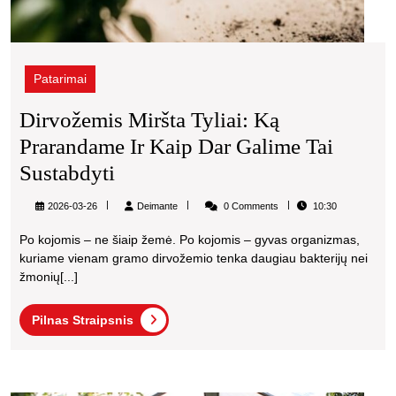
Patarimai
Dirvožemis Miršta Tyliai: Ką
Prarandame Ir Kaip Dar Galime Tai
Dirvožemis
Sustabdyti
Miršta
Deimante
2026-03-26
Deimante
0 Comments
10:30
Tyliai:
Po kojomis – ne šiaip žemė. Po kojomis – gyvas organizmas,
Ką
kuriame vienam gramo dirvožemio tenka daugiau bakterijų nei
Prarandame
žmonių[...]
Ir
Pilnas
Pilnas Straipsnis
Kaip
Straipsnis
Dar
Galime