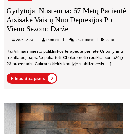
Gydytojai Nustemba: 67 Metų Pacientė
Atsisakė Vaistų Nuo Depresijos Po
Gydytojai
Vieno Sezono Darže
Nustemba:
Deimante
2026-03-23
Deimante
0 Comments
22:46
67
Kai Vilniaus miesto poliklinikos terapeutė pamatė Onos tyrimų
Metų
rezultatus, paprašė pakartoti. Cholesterolio rodikliai sumažėję
Pacientė
23 procentais. Cukraus kiekis kraujyje stabilizavęsis.[...]
Atsisakė
Pilnas
Pilnas Straipsnis
Vaistų
Straipsnis
Nuo
Depresijos
Moksl
Po
paaiš
Vieno
kodėl
Sezono
vieno
erdv