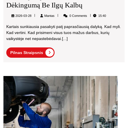
Dovanų
Dėkingumą Be Ilgų Kalbų
Idėjos
Mantas
2026-03-28
Mantas
0 Comments
15:40
Tėvams,
Kartais sunkiausia pasakyti patį paprasčiausią dalyką. Kad myli.
Kurios
Kad vertini. Kad prisimeni visus tuos mažus darbus, kurių
Parodo
vaikystėje net nepastebėdavai.[...]
Dėkingumą
Pilnas
Pilnas Straipsnis
Be
Straipsnis
Ilgų
Kalbų
Kaip
pasiri
patik
televi
remo
meist
Kaun
prakti