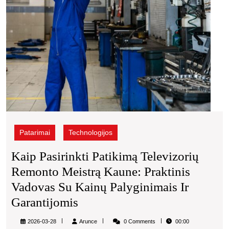
vado
su
kainų
palyg
ir
garan
Patarimai
Technologijos
Kaip Pasirinkti Patikimą Televizorių
Remonto Meistrą Kaune: Praktinis
Vadovas Su Kainų Palyginimais Ir
Kaip
Garantijomis
Pasirinkti
Arunce
2026-03-28
Arunce
0 Comments
00:00