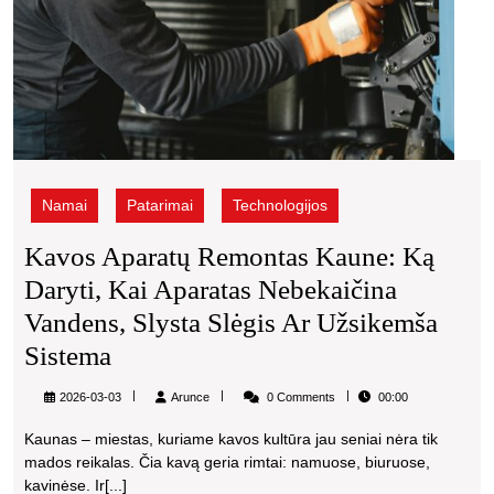
ar
užsi
sist
Namai
Patarimai
Technologijos
Kavos Aparatų Remontas Kaune: Ką
Daryti, Kai Aparatas Nebekaičina
Vandens, Slysta Slėgis Ar Užsikemša
Kavos
Sistema
Aparatų
Arunce
2026-03-03
Arunce
0 Comments
00:00
Remontas
Kaunas – miestas, kuriame kavos kultūra jau seniai nėra tik
Kaune:
mados reikalas. Čia kavą geria rimtai: namuose, biuruose,
Ką
kavinėse. Ir[...]