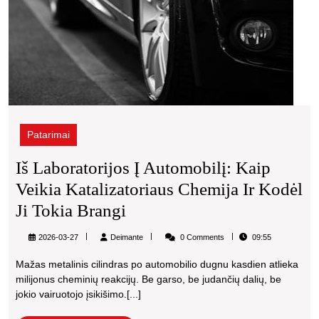
brang
Patarimai
Iš Laboratorijos Į Automobilį: Kaip
Veikia Katalizatoriaus Chemija Ir Kodėl
Iš
Ji Tokia Brangi
Laboratorijos
Deimante
2026-03-27
Deimante
0 Comments
09:55
Į
Mažas metalinis cilindras po automobilio dugnu kasdien atlieka
Automobilį:
milijonus cheminių reakcijų. Be garso, be judančių dalių, be
Kaip
jokio vairuotojo įsikišimo.[...]
Veikia