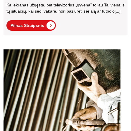
Tamsus,
Kai ekranas užgęsta, bet televizorius „gyvena” toliau Tai viena iš
Bet
tų situacijų, kai sėdi vakare, nori pažiūrėti serialą ar futbolo[...]
Garsas
Pilnas
Veikia:
Pilnas Straipsnis
Straipsnis
Priežastys
Ir
Ką
Kavo
apara
Daryti
nebev
Prieš
siurbl
Kviečiant
kaip
atpaži
Meistrą
gedi
Kaune
ir
kur
remon
Kaun