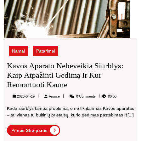
Namai
Patarimai
Kavos Aparato Nebeveikia Siurblys:
Kaip Atpažinti Gedimą Ir Kur
Kavos
Remontuoti Kaune
Aparato
Arunce
2026-04-19
Arunce
0 Comments
00:00
Nebeveikia
Kada siurblys tampa problema, o ne tik įtarimas Kavos aparatas
Siurblys:
– tai vienas tų buitinių prietaisų, kurio gedimas pastebimas iš[...]
Kaip
Pilnas
Atpažinti
Pilnas Straipsnis
Straipsnis
Gedimą