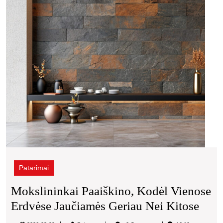
Darže
jauč
geria
nei
kitos
Patarimai
Mokslininkai Paaiškino, Kodėl Vienose
Moks
Erdvėse Jaučiamės Geriau Nei Kitose
Paai