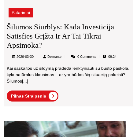
Patarimai
Šilumos Siurblys: Kada Investicija
Satisfies Grįžta Ir Ar Tai Tikrai
Šilumos
Apsimoka?
Siurblys:
Deimante
2026-03-30
Deimante
0 Comments
09:24
Kada
Kai sąskaitos už šildymą pradeda lenktyniauti su būsto paskola,
Investicija
kyla natūralus klausimas – ar yra būdas šią situaciją pakeisti?
Satisfies
Šilumos[...]
Grįžta
Pilnas
Pilnas Straipsnis
Ir
Straipsnis
Ar
Tai
Dova
Tikrai
idėjo
Apsimoka?