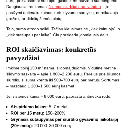
eurų, priklausomai nuo tipo, galios ir montavimo sudėtingumo.
Daugiausiai renkamasi
šilumos siurbliai oras vanduo
– jie
pasižymi optimaliu kainos ir efektyvumo santykiu, nereikalauja
gręžinių ar didelių žemės plotų.
Taip, suma atrodo solidi. Tačiau klausimas ne „kiek kainuoja”, o
„kiek sutaupau per laiką”. Čia prasideda įdomiausia dalis.
ROI skaičiavimas: konkretūs
pavyzdžiai
Imkime tipinį 150 m² namą, šildomą dujomis. Vidutinė metinė
šildymo sąskaita – apie 1 800–2 200 eurų. Perėjus prie šilumos
siurblio, ši suma krenta iki 500–700 eurų per metus. Skirtumas
– maždaug 1 200–1 500 eurų kasmet.
Jei sistemos kaina – 8 000 eurų, paprasta aritmetika rodo:
Atsipirkimo laikas:
5–7 metai
ROI per 15 metų:
150–200%
Grynasis sutaupymas per siurblio gyvavimo laikotarpį
(20+ metų):
20 000–30 000 eurų