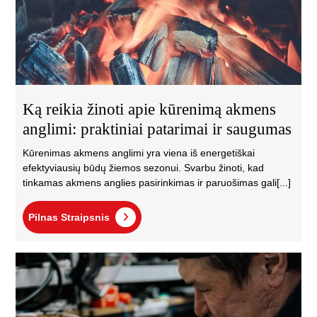
ang
pra
pat
ir
sa
Ką reikia žinoti apie kūrenimą akmens
anglimi: praktiniai patarimai ir saugumas
Kūrenimas akmens anglimi yra viena iš energetiškai
efektyviausių būdų žiemos sezonui. Svarbu žinoti, kad
tinkamas akmens anglies pasirinkimas ir paruošimas gali[...]
Pilnas
Pilnas Straipsnis
Straipsnis
Ka
apa
ge
Viln