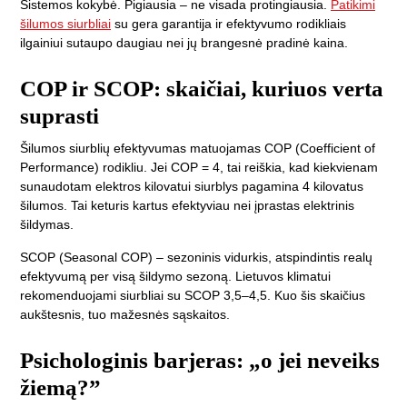
Sistemos kokybė.
Pigiausia – ne visada protingiausia.
Patikimi
šilumos siurbliai
su gera garantija ir efektyvumo rodikliais
ilgainiui sutaupo daugiau nei jų brangesnė pradinė kaina.
COP ir SCOP: skaičiai, kuriuos verta
suprasti
Šilumos siurblių efektyvumas matuojamas COP (Coefficient of
Performance) rodikliu. Jei COP = 4, tai reiškia, kad kiekvienam
sunaudotam elektros kilovatui siurblys pagamina 4 kilovatus
šilumos. Tai keturis kartus efektyviau nei įprastas elektrinis
šildymas.
SCOP (Seasonal COP) – sezoninis vidurkis, atspindintis realų
efektyvumą per visą šildymo sezoną. Lietuvos klimatui
rekomenduojami siurbliai su SCOP 3,5–4,5. Kuo šis skaičius
aukštesnis, tuo mažesnės sąskaitos.
Psichologinis barjeras: „o jei neveiks
žiemą?”