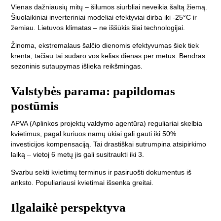
Vienas dažniausių mitų – šilumos siurbliai neveikia šaltą žiemą.
Šiuolaikiniai inverteriniai modeliai efektyviai dirba iki -25°C ir
žemiau. Lietuvos klimatas – ne iššūkis šiai technologijai.
Žinoma, ekstremalaus šalčio dienomis efektyvumas šiek tiek
krenta, tačiau tai sudaro vos kelias dienas per metus. Bendras
sezoninis sutaupymas išlieka reikšmingas.
Valstybės parama: papildomas
postūmis
APVA (Aplinkos projektų valdymo agentūra) reguliariai skelbia
kvietimus, pagal kuriuos namų ūkiai gali gauti iki 50%
investicijos kompensaciją. Tai drastiškai sutrumpina atsipirkimo
laiką – vietoj 6 metų jis gali susitraukti iki 3.
Svarbu sekti kvietimų terminus ir pasiruošti dokumentus iš
anksto. Populiariausi kvietimai išsenka greitai.
Ilgalaikė perspektyva