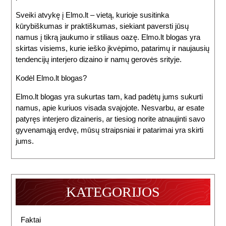
Sveiki atvykę į Elmo.lt – vietą, kurioje susitinka
kūrybiškumas ir praktiškumas, siekiant paversti jūsų
namus į tikrą jaukumo ir stiliaus oazę. Elmo.lt blogas yra
skirtas visiems, kurie ieško įkvėpimo, patarimų ir naujausių
tendencijų interjero dizaino ir namų gerovės srityje.
Kodėl Elmo.lt blogas?
Elmo.lt blogas yra sukurtas tam, kad padėtų jums sukurti
namus, apie kuriuos visada svajojote. Nesvarbu, ar esate
patyręs interjero dizaineris, ar tiesiog norite atnaujinti savo
gyvenamąją erdvę, mūsų straipsniai ir patarimai yra skirti
jums.
KATEGORIJOS
Faktai