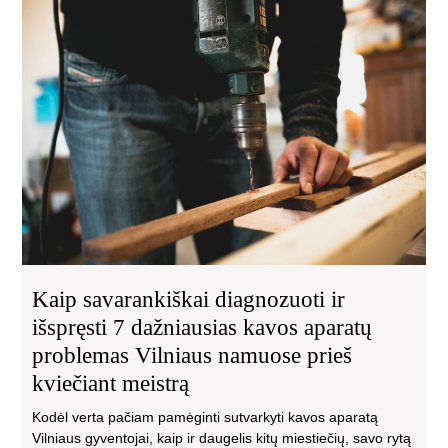
Kai
sav
dia
ir
išs
7
daž
ka
apa
pro
Vil
na
pri
kvi
Kaip savarankiškai diagnozuoti ir
mei
išspręsti 7 dažniausias kavos aparatų
problemas Vilniaus namuose prieš
kviečiant meistrą
Kodėl verta pačiam pamėginti sutvarkyti kavos aparatą
Vilniaus gyventojai, kaip ir daugelis kitų miestiečių, savo rytą