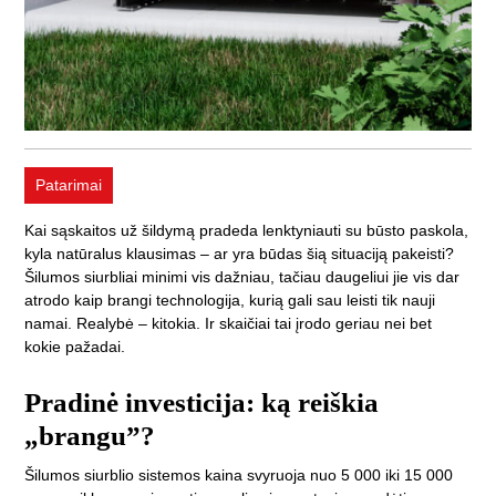
Patarimai
Kai sąskaitos už šildymą pradeda lenktyniauti su būsto paskola,
kyla natūralus klausimas – ar yra būdas šią situaciją pakeisti?
Šilumos siurbliai minimi vis dažniau, tačiau daugeliui jie vis dar
atrodo kaip brangi technologija, kurią gali sau leisti tik nauji
namai. Realybė – kitokia. Ir skaičiai tai įrodo geriau nei bet
kokie pažadai.
Pradinė investicija: ką reiškia
„brangu”?
Šilumos siurblio sistemos kaina svyruoja nuo 5 000 iki 15 000