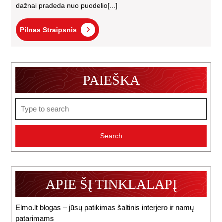
dažnai pradeda nuo puodelio[...]
Pilnas
Pilnas Straipsnis
Straipsnis
PAIEŠKA
Search
for:
APIE ŠĮ TINKLALAPĮ
Elmo.lt blogas – jūsų patikimas šaltinis interjero ir namų
patarimams