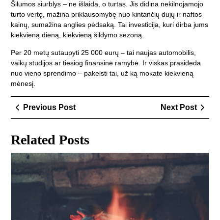
Šilumos siurblys – ne išlaida, o turtas. Jis didina nekilnojamojo
turto vertę, mažina priklausomybę nuo kintančių dujų ir naftos
kainų, sumažina anglies pėdsaką. Tai investicija, kuri dirba jums
kiekvieną dieną, kiekvieną šildymo sezoną.
Per 20 metų sutaupyti 25 000 eurų – tai naujas automobilis,
vaikų studijos ar tiesiog finansinė ramybė. Ir viskas prasideda
nuo vieno sprendimo – pakeisti tai, už ką mokate kiekvieną
mėnesį.
Navigacija
Previous
Next
Previous Post
Next Post
tarp
Post
Post
įrašų
Related Posts
Ką
rei
žino
api
kūr
ak