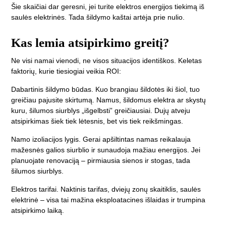
Šie skaičiai dar geresni, jei turite elektros energijos tiekimą iš
saulės elektrinės. Tada šildymo kaštai artėja prie nulio.
Kas lemia atsipirkimo greitį?
Ne visi namai vienodi, ne visos situacijos identiškos. Keletas
faktorių, kurie tiesiogiai veikia ROI:
Dabartinis šildymo būdas.
Kuo brangiau šildotės iki šiol, tuo
greičiau pajusite skirtumą. Namus, šildomus elektra ar skystų
kuru, šilumos siurblys „išgelbsti” greičiausiai. Dujų atveju
atsipirkimas šiek tiek lėtesnis, bet vis tiek reikšmingas.
Namo izoliacijos lygis.
Gerai apšiltintas namas reikalauja
mažesnės galios siurblio ir sunaudoja mažiau energijos. Jei
planuojate renovaciją – pirmiausia sienos ir stogas, tada
šilumos siurblys.
Elektros tarifai.
Naktinis tarifas, dviejų zonų skaitiklis, saulės
elektrinė – visa tai mažina eksploatacines išlaidas ir trumpina
atsipirkimo laiką.