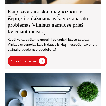
pri
kvi
Kaip savarankiškai diagnozuoti ir
mei
išspręsti 7 dažniausias kavos aparatų
problemas Vilniaus namuose prieš
kviečiant meistrą
Kodėl verta pačiam pamėginti sutvarkyti kavos aparatą
Vilniaus gyventojai, kaip ir daugelis kitų miestiečių, savo rytą
dažnai pradeda nuo puodelio[...]
Pilnas
Pilnas Straipsnis
Straipsnis
Kom
re
kla
el
na
spr