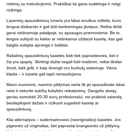
rinkinių su instrukcijomis. Praktiškai tai gana sudėtinga ir netgi
rizikinga.
Lazerinių spausdintuvų toneris yra labai smulkus miltelis, kuris
lengvai išsibarsto ir gali būti kenksmingas įkvėpus. Reikia dirbti
gerai vėdinamoje patalpoje, su apsaugos priemonėmis. Be to,
lengva suklysti su kiekiu ar netinkamai uždaryti kasetę, kas gali
baigtis sutepta apranga ir baldais.
Rašalinių spausdintuvų kasetės šiek tiek paprastesnės, bet ir
čia yra spąstų. Skirtingi dažai negali būti maišomi, reikia tiksliai
žinoti, kiek įpilti, ir kaip išvengti oro burbulų sistemoje. Viena
klaida – ir kasetė gali tapti nenaudojama.
Mano nuomone, naminis pildymas verta tik jei spausdinate labai
retai ir neturite aukštų kokybės reikalavimų. Daugeliu atvejų
geriau sumokėti 20-30 eurų profesionalui, nei praleisti valandą
besitepliojant dažais ir rizikuoti sugadinti kasetę ar
spausdintuvą.
Kita alternatyva – suderinamosios (neoriginalios) kasetės. Jos
pigesnės už originalias, bet paprastai brangesnės už pildymą.