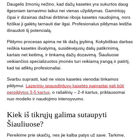
Daugelis žmonių nežino, kad dažų kasetės yra sukurtos daug
ilgesniam tarnavimo laikui nei vienas užpildymas. Gamintojų
čipai ir dizainas dažnai dirbtinai riboja kasetės naudojimą, nors
fiziškai ji galėtų tarnauti dar ilgai. Profesionalus pildymas leidžia
išnaudoti šį potencialą.
Pildymo procesas apima ne tik dažų įpylimą. Kokybiškas darbas
reiškia kasetės išvalyimą, susidėvėjusių dalių patikrinimą,
kartais net keitimą, ir tinkamą dažų dozavimą. Šiauliuose
veikiančios specializuotos įmonės turi reikiamą įrangą ir patirtį,
kad tai atliktų profesionaliai.
Svarbu suprasti, kad ne visos kasetės vienodai tinkamos
pildymui.
Lazerinių spausdintuvų kasetės paprastai gali būti
perpildytos 3-5 kartus
, o rašalinių – 2-4 kartus, priklausomai
nuo modelio ir naudojimo intensyvumo.
Kiek iš tikrųjų galima sutaupyti
Šiauliuose?
Pereikime prie skaičių, nes jie kalba patys už save. Tarkime,