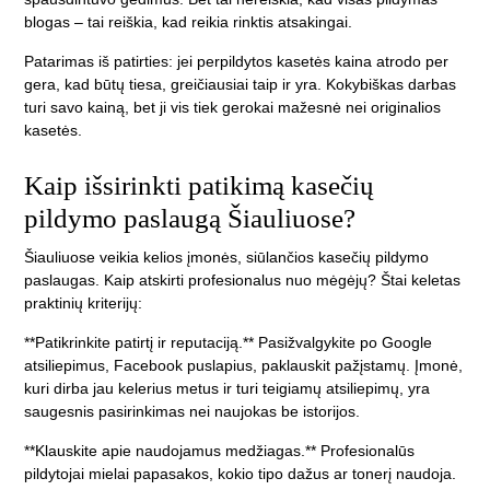
blogas – tai reiškia, kad reikia rinktis atsakingai.
Patarimas iš patirties: jei perpildytos kasetės kaina atrodo per
gera, kad būtų tiesa, greičiausiai taip ir yra. Kokybiškas darbas
turi savo kainą, bet ji vis tiek gerokai mažesnė nei originalios
kasetės.
Kaip išsirinkti patikimą kasečių
pildymo paslaugą Šiauliuose?
Šiauliuose veikia kelios įmonės, siūlančios kasečių pildymo
paslaugas. Kaip atskirti profesionalus nuo mėgėjų? Štai keletas
praktinių kriterijų:
**Patikrinkite patirtį ir reputaciją.** Pasižvalgykite po Google
atsiliepimus, Facebook puslapius, paklauskit pažįstamų. Įmonė,
kuri dirba jau kelerius metus ir turi teigiamų atsiliepimų, yra
saugesnis pasirinkimas nei naujokas be istorijos.
**Klauskite apie naudojamus medžiagas.** Profesionalūs
pildytojai mielai papasakos, kokio tipo dažus ar tonerį naudoja.