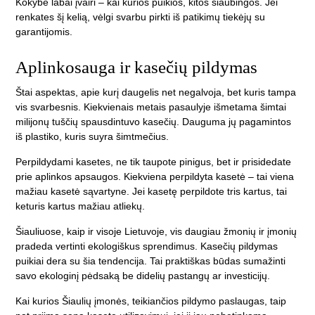
Kokybė labai įvairi – kai kurios puikios, kitos siaubingos. Jei
renkates šį kelią, vėlgi svarbu pirkti iš patikimų tiekėjų su
garantijomis.
Aplinkosauga ir kasečių pildymas
Štai aspektas, apie kurį daugelis net negalvoja, bet kuris tampa
vis svarbesnis. Kiekvienais metais pasaulyje išmetama šimtai
milijonų tuščių spausdintuvo kasečių. Dauguma jų pagamintos
iš plastiko, kuris suyra šimtmečius.
Perpildydami kasetes, ne tik taupote pinigus, bet ir prisidedate
prie aplinkos apsaugos. Kiekviena perpildyta kasetė – tai viena
mažiau kasetė sąvartyne. Jei kasetę perpildote tris kartus, tai
keturis kartus mažiau atliekų.
Šiauliuose, kaip ir visoje Lietuvoje, vis daugiau žmonių ir įmonių
pradeda vertinti ekologiškus sprendimus. Kasečių pildymas
puikiai dera su šia tendencija. Tai praktiškas būdas sumažinti
savo ekologinį pėdsaką be didelių pastangų ar investicijų.
Kai kurios Šiaulių įmonės, teikiančios pildymo paslaugas, taip