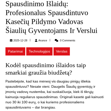
Spausdinimo Išlaidų:
Profesionalus Spausdintuvo
Kasečių Pildymo Vadovas
Šiaulių Gyventojams Ir Verslui
Arunce
2025-12-28
Arunce
0 Comments
Patarimai
Technologijos
Verslas
Kodėl spausdinimo išlaidos taip
smarkiai graužia biudžetą?
Pastebėjote, kad kas mėnesį vis daugiau pinigų išlekia
spausdintuvui? Nesate vieni. Daugelis Šiaulių gyventojų ir
įmonių vadovų nustemba, kai suskaičiuoja, kiek iš tikrųjų
kainuoja reguliarus spausdinimas. Originali kasetė gali kainuoti
nuo 30 iki 100 eurų, o kai kuriems profesionaliems
spausdintuvams – dar brangiau.