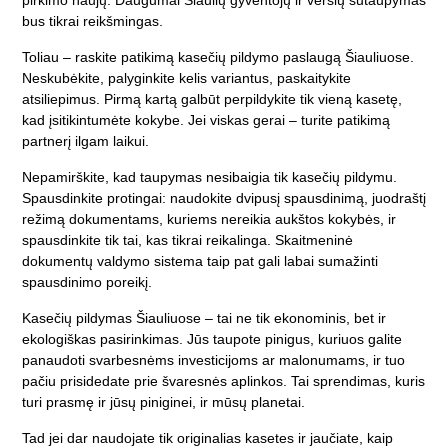
pirkimo naujų. Daugumai Šiaulių gyventojų ir verslų sutaupymas
bus tikrai reikšmingas.
Toliau – raskite patikimą kasečių pildymo paslaugą Šiauliuose.
Neskubėkite, palyginkite kelis variantus, paskaitykite
atsiliepimus. Pirmą kartą galbūt perpildykite tik vieną kasetę,
kad įsitikintumėte kokybe. Jei viskas gerai – turite patikimą
partnerį ilgam laikui.
Nepamirškite, kad taupymas nesibaigia tik kasečių pildymu.
Spausdinkite protingai: naudokite dvipusį spausdinimą, juodraštį
režimą dokumentams, kuriems nereikia aukštos kokybės, ir
spausdinkite tik tai, kas tikrai reikalinga. Skaitmeninė
dokumentų valdymo sistema taip pat gali labai sumažinti
spausdinimo poreikį.
Kasečių pildymas Šiauliuose – tai ne tik ekonominis, bet ir
ekologiškas pasirinkimas. Jūs taupote pinigus, kuriuos galite
panaudoti svarbesnėms investicijoms ar malonumams, ir tuo
pačiu prisidedate prie švaresnės aplinkos. Tai sprendimas, kuris
turi prasmę ir jūsų piniginei, ir mūsų planetai.
Tad jei dar naudojate tik originalias kasetes ir jaučiate, kaip