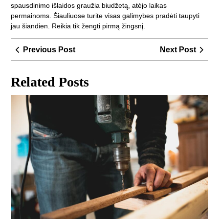
spausdinimo išlaidos graužia biudžetą, atėjo laikas
permainoms. Šiauliuose turite visas galimybes pradėti taupyti
jau šiandien. Reikia tik žengti pirmą žingsnį.
Navigacija
Previous
Next
Previous Post
Next Post
tarp
Post
Post
įrašų
Related Posts
Kai
sav
dia
ir
išs
7
daž
ka
apa
pro
Vil
na