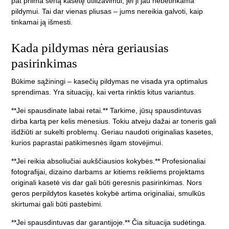
pat priima seną kasetę utilizavimui, jei ji jau nebetinkama
pildymui. Tai dar vienas pliusas – jums nereikia galvoti, kaip
tinkamai ją išmesti.
Kada pildymas nėra geriausias
pasirinkimas
Būkime sąžiningi – kasečių pildymas ne visada yra optimalus
sprendimas. Yra situacijų, kai verta rinktis kitus variantus.
**Jei spausdinate labai retai.** Tarkime, jūsų spausdintuvas
dirba kartą per kelis mėnesius. Tokiu atveju dažai ar toneris gali
išdžiūti ar sukelti problemų. Geriau naudoti originalias kasetes,
kurios paprastai patikimesnės ilgam stovėjimui.
**Jei reikia absoliučiai aukščiausios kokybės.** Profesionaliai
fotografijai, dizaino darbams ar kitiems reikliems projektams
originali kasetė vis dar gali būti geresnis pasirinkimas. Nors
geros perpildytos kasetės kokybė artima originaliai, smulkūs
skirtumai gali būti pastebimi.
**Jei spausdintuvas dar garantijoje.** Čia situacija sudėtinga.