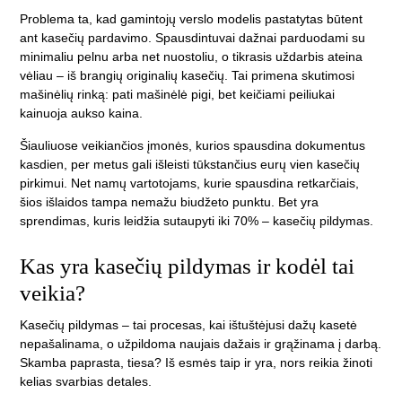
Problema ta, kad gamintojų verslo modelis pastatytas būtent
ant kasečių pardavimo. Spausdintuvai dažnai parduodami su
minimaliu pelnu arba net nuostoliu, o tikrasis uždarbis ateina
vėliau – iš brangių originalių kasečių. Tai primena skutimosi
mašinėlių rinką: pati mašinėlė pigi, bet keičiami peiliukai
kainuoja aukso kaina.
Šiauliuose veikiančios įmonės, kurios spausdina dokumentus
kasdien, per metus gali išleisti tūkstančius eurų vien kasečių
pirkimui. Net namų vartotojams, kurie spausdina retkarčiais,
šios išlaidos tampa nemažu biudžeto punktu. Bet yra
sprendimas, kuris leidžia sutaupyti iki 70% – kasečių pildymas.
Kas yra kasečių pildymas ir kodėl tai
veikia?
Kasečių pildymas – tai procesas, kai ištuštėjusi dažų kasetė
nepašalinama, o užpildoma naujais dažais ir grąžinama į darbą.
Skamba paprasta, tiesa? Iš esmės taip ir yra, nors reikia žinoti
kelias svarbias detales.