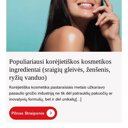
(sr
gle
žen
ryž
van
Populiariausi korėjietiškos kosmetikos
ingredientai (sraigių gleivės, ženšenis,
ryžių vanduo)
Korėjietiška kosmetika pastaraisiais metais užkariavo
pasaulio grožio industriją ne tik dėl patrauklių pakuočių ar
inovatyvių formulių, bet ir dėl unikalių[...]
Pilnas
Pilnas Straipsnis
Straipsnis