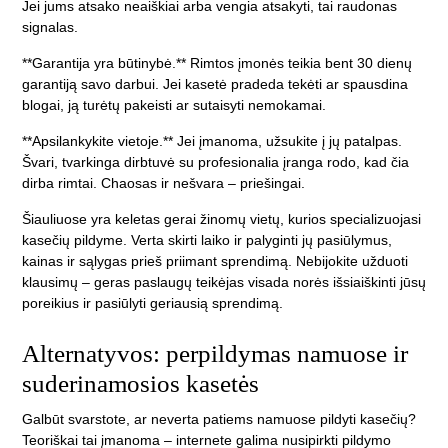
Jei jums atsako neaiškiai arba vengia atsakyti, tai raudonas
signalas.
**Garantija yra būtinybė.** Rimtos įmonės teikia bent 30 dienų
garantiją savo darbui. Jei kasetė pradeda tekėti ar spausdina
blogai, ją turėtų pakeisti ar sutaisyti nemokamai.
**Apsilankykite vietoje.** Jei įmanoma, užsukite į jų patalpas.
Švari, tvarkinga dirbtuvė su profesionalia įranga rodo, kad čia
dirba rimtai. Chaosas ir nešvara – priešingai.
Šiauliuose yra keletas gerai žinomų vietų, kurios specializuojasi
kasečių pildyme. Verta skirti laiko ir palyginti jų pasiūlymus,
kainas ir sąlygas prieš priimant sprendimą. Nebijokite užduoti
klausimų – geras paslaugų teikėjas visada norės išsiaiškinti jūsų
poreikius ir pasiūlyti geriausią sprendimą.
Alternatyvos: perpildymas namuose ir
suderinamosios kasetės
Galbūt svarstote, ar neverta patiems namuose pildyti kasečių?
Teoriškai tai įmanoma – internete galima nusipirkti pildymo