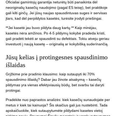
Oficialiai gamintojų garantija neturėtų būti panaikinta dėl
neoriginalių kasečių naudojimo (pagal ES teisę), bet praktikoje
gali kilti ginčų. Jei jūsų naujas spausdintuvas suges ir servisas
įtars, kad dėl perpildytos kasetės, turėsite įrodyti priešingai.
**Jei kasetė jau buvo pildyta daug kartų.** Kaip minėjau,
kasetės nėra amžinos. Po 4-5 pildymų kokybė pradeda kristi,
gali pradėti tekėti ar spausdinti su defektais. Tokiu atveju geriau
investuoti į naują kasetę – originalią ar kokybišką suderinančią.
Jūsų kelias į protingesnes spausdinimo
išlaidas
Grįžkime prie pradinio klausimo: kaip sutaupyti iki 70%
spausdinimo išlaidų? Dabar jau žinote atsakymą – kasečių
pildymas yra vienas efektyviausių būdų, bet svarbu tai daryti
protingai.
Pradėkite nuo paprastos analizės: kiek kasečių sunaudojate per
metus ir kiek tai kainuoja? Šis skaičius gali jus nustebinti. Tada
apskaičiuokite, kiek sutaupytumėte pildydami kasetes vietoj