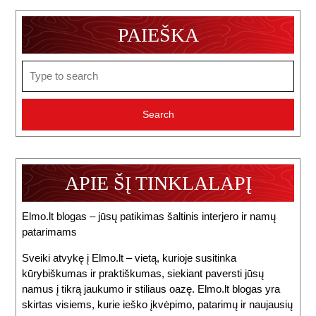
PAIEŠKA
Search
for:
APIE ŠĮ TINKLALAPĮ
Elmo.lt blogas – jūsų patikimas šaltinis interjero ir namų
patarimams
Sveiki atvykę į Elmo.lt – vietą, kurioje susitinka
kūrybiškumas ir praktiškumas, siekiant paversti jūsų
namus į tikrą jaukumo ir stiliaus oazę. Elmo.lt blogas yra
skirtas visiems, kurie ieško įkvėpimo, patarimų ir naujausių