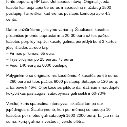
turite populiarų HP LaserJet spausdintuvą. Originali juoda
kasetė kainuoja apie 65 eurus ir spausdina maždaug 1500
puslapių. Tai reiškia, kad vienas puslapis kainuoja apie 4,3
cento.
Dabar pažiūrėkime į pildymo variantą. Šiauliuose kasetes
pildančios įmonės paprastai ima 20-30 eurų už tos pačios
kasetės perpildymą. Jei kasetę galima perpildyti bent 3 kartus,
jūsų išlaidos atrodo taip:
– Pirmas pirkimas: 65 eurai
– Trys pildymai po 25 eurus: 75 eurai
– Viso: 140 eurų už 6000 puslapių
Palyginkime su originaliomis kasėtėmis: 4 kasetės po 65 eurus
= 260 eurų už tuos pačius 6000 puslapių. Sutaupote 120 eurų,
arba beveik 46%. O jei kasetes pildote dar dažniau ir naudojate
kokybiškas paslaugas, sutaupymas gali siekti ir 60-70%.
Verslui, kuris spausdina intensyviai, skaičiai tampa dar
įspūdingesni. Šiaulių įmonė, kuri per mėnesį sunaudoja 10
kasečių, per metus gali sutaupyti 1500-2000 eurų. Tai jau rimta
suma, kurią galima investuoti į verslo plėtrą.