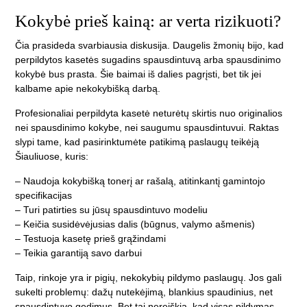
Kokybė prieš kainą: ar verta rizikuoti?
Čia prasideda svarbiausia diskusija. Daugelis žmonių bijo, kad
perpildytos kasetės sugadins spausdintuvą arba spausdinimo
kokybė bus prasta. Šie baimai iš dalies pagrįsti, bet tik jei
kalbame apie nekokybišką darbą.
Profesionaliai perpildyta kasetė neturėtų skirtis nuo originalios
nei spausdinimo kokybe, nei saugumu spausdintuvui. Raktas
slypi tame, kad pasirinktumėte patikimą paslaugų teikėją
Šiauliuose, kuris:
– Naudoja kokybišką tonerį ar rašalą, atitinkantį gamintojo
specifikacijas
– Turi patirties su jūsų spausdintuvo modeliu
– Keičia susidėvėjusias dalis (būgnus, valymo ašmenis)
– Testuoja kasetę prieš grąžindami
– Teikia garantiją savo darbui
Taip, rinkoje yra ir pigių, nekokybių pildymo paslaugų. Jos gali
sukelti problemų: dažų nutekėjimą, blankius spaudinius, net
spausdintuvo gedimus. Bet tai nereiškia, kad visas pildymas