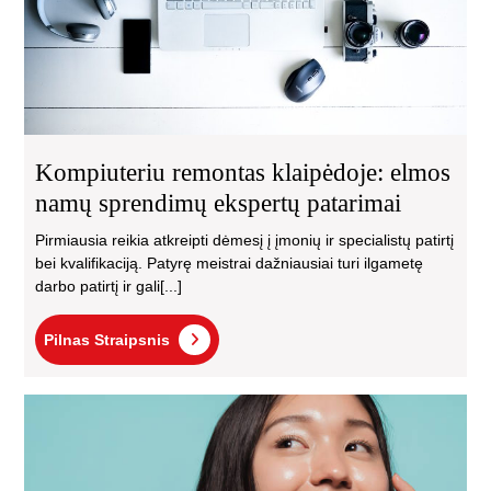
eks
pat
Kompiuteriu remontas klaipėdoje: elmos
namų sprendimų ekspertų patarimai
Pirmiausia reikia atkreipti dėmesį į įmonių ir specialistų patirtį
bei kvalifikaciją. Patyrę meistrai dažniausiai turi ilgametę
darbo patirtį ir gali[...]
Pilnas
Pilnas Straipsnis
Straipsnis
Pop
kor
kos
ing