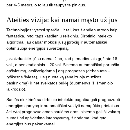
per 4-5 metus, o toliau tik taupysite pinigus.
Ateities vizija: kai namai mąsto už jus
Technologijos vystosi sparčiai, ir tai, kas šiandien atrodo kaip
fantastika, rytoj taps kasdieniu reiškiniu. Dirbtinio intelekto
algoritmai jau dabar mokosi jūsų įpročių ir automatiškai
optimizuoja energijos suvartojimą.
Įsivaizduokite: jūsų namai žino, kad pirmadieniais grįžtate 18
val., o penktadieniais – 20 val. Sistema automatiškai paruošia
apšvietimą, atsižvelgdama į orų prognozes (debesuota –
ryškesnė šviesa), jūsų nuotaiką (analizuoja muzikos
pasirinkimą) ir net sveikatos būklę (duomenys iš išmaniojo
laikrodžio).
Saulės elektrinė su dirbtinio intelekto pagalba gali prognozuoti
energijos gamybą ir automatiškai valdyti namų ūkio prietaisus.
Jei rytoj prognozuojamas saulėtas oras, sistema gali šį vakarą
sumažinti apšvietimo intensyvumą, žinodama, kad rytoj
energijos bus pakankamai.