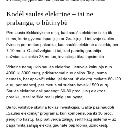
Kodėl saulės elektrinė – tai ne
prabanga, o būtinybė
Pirmiausia išsklaidykime mitą, kad saulės elektrinė tinka tik
tiems, kurie gyvena Ispanijoje ar Graikijoje. Lietuvoje saulės
šviesos per metus pakanka, kad saulės elektrinė atsipirktų per
7-10 metų. O atsižvelgiant į tai, kad panelių garantija
dažniausiai siekia 25 metus, investicija tikrai apsimoka.
Vidutinė namų ūkio saulės elektrinė Lietuvoje kainuoja nuo
4000 iki 8000 eurų, priklausomai nuo galios. Taip, suma
nemaža, bet apskaičiuokite: jei dabar už elektrą mokate 80-120
eurų per mėnesį, per metus tai sudaro beveik 1500 eurų.
Saulės elektrinė gali padengti 60-80 proc. jūsų elektros
poreikių, o tai reiškia realų pinigų taupymą.
Be to, valstybė skatina tokias investicijas. Galite pasinaudoti
„Saulės elektrinių” programa
, kuri kompensuoja iki 30 proc.
įrengimo kaštų. Taip pat veikia žaliųjų sertifikatų sistema – už
pagamintą žaliąją elektrą gaunate papildomą užmokestį.