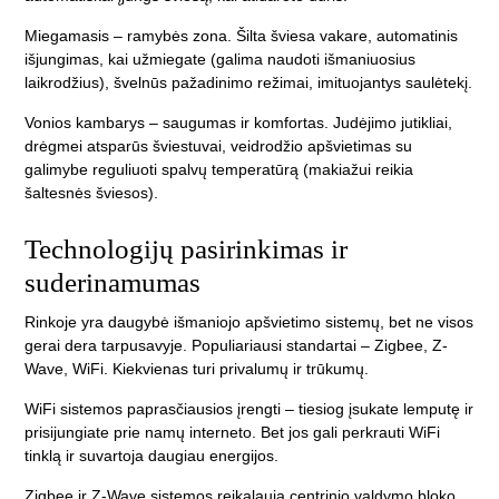
Miegamasis
– ramybės zona. Šilta šviesa vakare, automatinis
išjungimas, kai užmiegate (galima naudoti išmaniuosius
laikrodžius), švelnūs pažadinimo režimai, imituojantys saulėtekį.
Vonios kambarys
– saugumas ir komfortas. Judėjimo jutikliai,
drėgmei atsparūs šviestuvai, veidrodžio apšvietimas su
galimybe reguliuoti spalvų temperatūrą (makiažui reikia
šaltesnės šviesos).
Technologijų pasirinkimas ir
suderinamumas
Rinkoje yra daugybė išmaniojo apšvietimo sistemų, bet ne visos
gerai dera tarpusavyje. Populiariausi standartai – Zigbee, Z-
Wave, WiFi. Kiekvienas turi privalumų ir trūkumų.
WiFi sistemos
paprasčiausios įrengti – tiesiog įsukate lemputę ir
prisijungiate prie namų interneto. Bet jos gali perkrauti WiFi
tinklą ir suvartoja daugiau energijos.
Zigbee ir Z-Wave
sistemos reikalauja centrinio valdymo bloko,