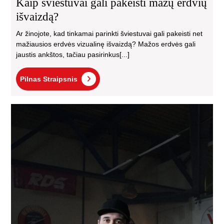
Kaip šviestuvai gali pakeisti mažų erdvių
išvaizdą?
Ar žinojote, kad tinkamai parinkti šviestuvai gali pakeisti net
mažiausios erdvės vizualinę išvaizdą? Mažos erdvės gali
jaustis ankštos, tačiau pasirinkus[...]
Pilnas
Pilnas Straipsnis
Straipsnis
Kai
išsi
pat
aut
gar
tec
re
mei
Viln
eks
pat