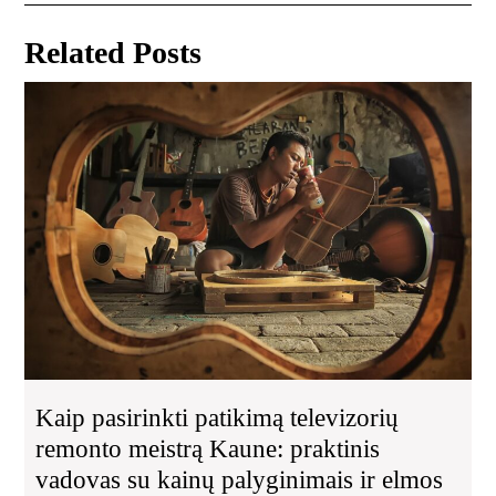
tarp
Post
Post
įrašų
Related Posts
Kai
pas
pat
tel
re
mei
Kau
pra
va
su
kai
pal
ir
el
Kaip pasirinkti patikimą televizorių
na
remonto meistrą Kaune: praktinis
spr
vadovas su kainų palyginimais ir elmos
int