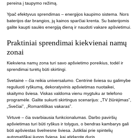
pereina į taupymo režimą.
Ypač efektyvus sprendimas –
energijos kaupimo sistema
. Nors
baterijos dar brangios, jų kainos sparčiai krenta. Su baterijomis
galite kaupti saulės energiją dieną ir naudoti vakare apšvietimui.
Praktiniai sprendimai kiekvienai namų
zonai
Kiekviena namų zona turi savo apšvietimo poreikius, todėl ir
sprendimai turėtų būti skirtingi.
Svetainė
– čia reikia universalumo. Centrinė šviesa su galimybe
reguliuoti ryškumą, dekoratyvinis apšvietimas nuotaikei,
skaitymo šviesa. Viskas valdoma vienu mygtuku ar telefono
programėle. Galite sukurti skirtingus scenarijus: „TV žiūrėjimas”,
„Svečiai”, „Romantiškas vakaras”.
Virtuvė
– čia svarbiausia funkcionalumas. Darbo paviršių
apšvietimas turi būti ryškus ir tolygus, o bendras kambarys gali
būti apšviestas švelnesne šviesa. Jutikliai prie spintelių
automatiškai įjungs šviesą, kai atidarote duris.