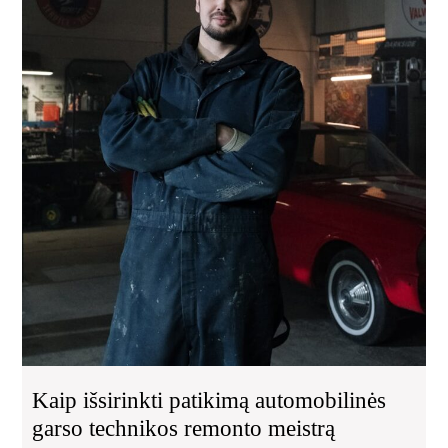
ir
daž
kla
Kaip išsirinkti patikimą automobilinės
garso technikos remonto meistrą