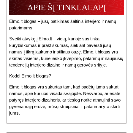
APIE ŠĮ TINKLALAPĮ
Elmo.lt blogas – jūsų patikimas šaltinis interjero ir namų
patarimams
Sveiki atvykę į Elmo.lt – vietą, kurioje susitinka
kūrybiškumas ir praktiškumas, siekiant paversti jūsų
namus į tikrą jaukumo ir stiliaus oazę. Elmo.lt blogas yra
skirtas visiems, kurie ieško įkvėpimo, patarimų ir naujausių
tendencijų interjero dizaino ir namų gerovės srityje.
Kodėl Elmo.lt blogas?
Elmo.lt blogas yra sukurtas tam, kad padėtų jums sukurti
namus, apie kuriuos visada svajojote. Nesvarbu, ar esate
patyręs interjero dizaineris, ar tiesiog norite atnaujinti savo
gyvenamąją erdvę, mūsų straipsniai ir patarimai yra skirti
jums.