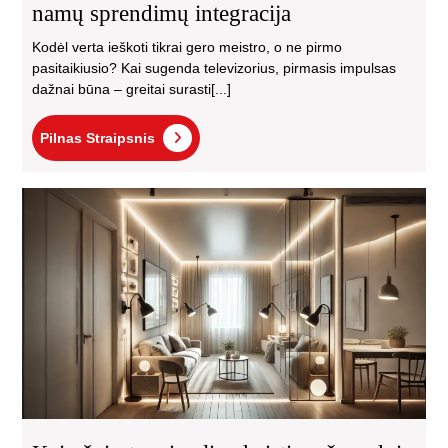
namų sprendimų integracija
Kodėl verta ieškoti tikrai gero meistro, o ne pirmo
pasitaikiusio? Kai sugenda televizorius, pirmasis impulsas
dažnai būna – greitai surasti[...]
Pilnas
Pilnas Straipsnis
Straipsnis
Kai
švi
gali
pak
ma
erd
išv