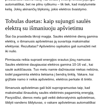
automatiškai, bet ne pilnu ryškumu – tik tiek, kad matytumėte
kelią. Jokių akinančių blyksnių, jokio elektros švaistymo.
Tobulas duetas: kaip sujungti saulės
elektrą su išmaniuoju apšvietimu
Štai čia prasideda tikroji magija. Saulės elektrinė dieną gamina
elektrą, o išmanusis apšvietimas ją suvartoja maksimaliai
efektyviai. Rezultatas? Apšvietimo sąskaitos gali sumažėti net
iki nulio.
Pirmiausia reikia suprasti energijos srautus jūsų namuose.
Saulės elektrinė daugiausiai elektros gamina 10-16 val., kai
saulė aukščiausia. Tuo metu namie dažniausiai niekas nebūna,
todėl pagaminta elektra tiekiama į bendrą tinklą. Vakare, kai
grįžtate namo ir reikia apšvietimo, elektros perkate iš tinklo.
Išmanusis apšvietimas gali būti suprogramuotas taip, kad
maksimaliai išnaudotų saulės elektrinės pagamintą energiją.
Pavyzdžiui, dienos metu gali veikti dekoratyvinis apšvietimas,
šildyti vandens šildytuvas, o vakare apšvietimas automatiškai