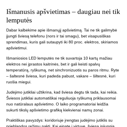
Išmanusis apšvietimas – daugiau nei tik
lemputės
Dabar kalbėkime apie išmanųjį apšvietimą. Tai ne tik galimybė
įjungti šviesą telefonu (nors ir tai smagu), bet visapusiškas
sprendimas, kuris gali sutaupyti iki 80 proc. elektros, skiriamos
apšvietimui.
Išmaniosios LED lemputės ne tik suvartoja 10 kartų mažiau
elektros nei įprastos kaitrinės, bet ir gali keisti spalvų
temperatūrą, ryškumą, net sinchronizuotis su paros ritmu. Ryte
– šaltesnė šviesa, kuri padeda pabust, vakare – šiltesnė, kuri
ruošia miegui.
Judėjimo jutikliai užtikrina, kad šviesa degtu tik tada, kai reikia.
Šviesos jutikliai automatiškai reguliuoja ryškumą priklausomai
nuo natūralaus apšvietimo. O laiko programatoriai leidžia
sukurti tikslų apšvietimo grafiką kiekvienai namų zonai.
Praktiškas pavyzdys: koridoriuje įrengtas judėjimo jutiklis su
prieblandos režimu naktį. Kai einate į virtuvę, šviesa įsijungia