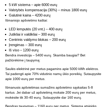
5 kW sistema – apie 6000 eurų
Valstybės kompensacija (30%) – minus 1800 eurų
Galutinė kaina – 4200 eurų
Išmaniojo apšvietimo kaštai:
LED lemputės (20 vnt.) – 400 eurų
Jutikliai ir valdikliai – 300 eurų
Centrinis valdymo blokas – 200 eurų
Įrengimas – 300 eurų
Iš viso – 1200 eurų
Bendra investicija – 5400 eurų. Skamba baugiai? Bet
pažiūrėkime į taupymą:
Saulės elektrinė per metus pagamins apie 5000 kWh elektros.
Tai padengti apie 70% vidutinio namų ūkio poreikių. Sutaupysite
apie 1000 eurų per metus.
Išmanusis apšvietimas sumažins apšvietimo sąskaitas 5-8
kartus. Jei dabar už apšvietimą mokate 200 eurų per metus,
mokėsite tik 30-40 eurų. Sutaupysite dar 160 eurų.
Bendras taupymas – 1160 eurų per metus. Sistema atsipirks