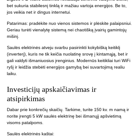
bet sukuria stabilesnį tinklą ir mažiau vartoja energijos. Be to,
jos veikia net ir dingus internetui.
Patarimas: pradėkite nuo vienos sistemos ir plėskite palaipsniui.
Geriau turėti vienalytę sistemą nei chaotišką įvairių gamintojų
mišinį.
Saulės elektrinės atveju svarbu pasirinkti kokybišką keitiklį
(inverterį), kuris ne tik keičia nuolatinę srovę į kintamąją, bet ir
gali valdyti išmaniuosius įrenginius. Modernūs keitikliai turi WiFi
ryšį ir leidžia stebėti energijos gamybą bei suvartojimą realiu
laiku.
Investicijų apskaičiavimas ir
atsipirkimas
Dabar prie konkrečių skaičių. Tarkime, turite 150 kv. m namą ir
norite įrengti 5 kW saulės elektrinę bei išmanųjį apšvietimą
visoms patalpoms.
Saulės elektrinės kaštai: