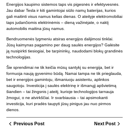
Energijos kaupimo sistemos taps vis pigesnės ir efektyvesnės.
Jau dabar Tesla ir kiti gamintojai siūlo namų baterijas, kurios
gali maitinti visus namus kelias dienas. O ateityje elektromobiliai
taps judančiomis elektrinėmis – dieną važinėjate, o naktį
automobilis maitina jūsų namus.
Bendruomenės lygmeniu atsiras energijos dalijimosi tinklai.
Jūsų kaimynas pagamino per daug saulės energijos? Galėsite
ją nusipirkti tiesiogiai, be tarpininkų, naudodami blokų grandinės
technologijas.
Šie sprendimai ne tik keičia mūsų santykį su energija, bet ir
formuoja naują gyvenimo būdą. Namai tampa ne tik prieglauda,
bet ir energijos gamintoju, išmaniuoju asistentu, aplinkos
saugotoju. Investicija į saulės elektrinę ir išmanųjį apšvietimą
šiandien – tai žingsnis į ateitį, kurioje technologijos tarnauja
žmogui, o ne atvirkščiai. Ir svarbiausia – tai apsimokanti
investicija, kuri pradės taupyti jūsų pinigus jau nuo pirmos
dienos.
Navigacija
Previous
Next
Previous Post
Next Post