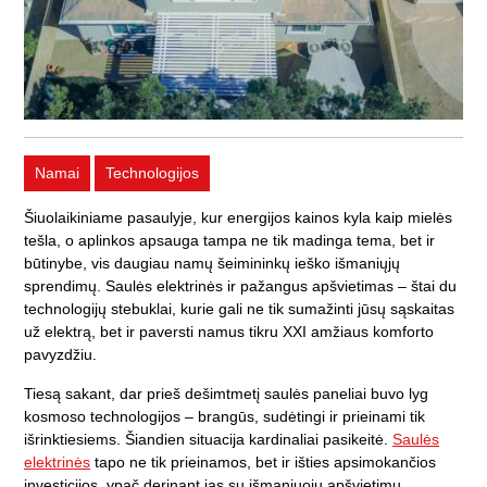
Namai
Technologijos
Šiuolaikiniame pasaulyje, kur energijos kainos kyla kaip mielės
tešla, o aplinkos apsauga tampa ne tik madinga tema, bet ir
būtinybe, vis daugiau namų šeimininkų ieško išmaniųjų
sprendimų. Saulės elektrinės ir pažangus apšvietimas – štai du
technologijų stebuklai, kurie gali ne tik sumažinti jūsų sąskaitas
už elektrą, bet ir paversti namus tikru XXI amžiaus komforto
pavyzdžiu.
Tiesą sakant, dar prieš dešimtmetį saulės paneliai buvo lyg
kosmoso technologijos – brangūs, sudėtingi ir prieinami tik
išrinktiesiems. Šiandien situacija kardinaliai pasikeitė.
Saulės
elektrinės
tapo ne tik prieinamos, bet ir išties apsimokančios
investicijos, ypač derinant jas su išmaniuoju apšvietimu.