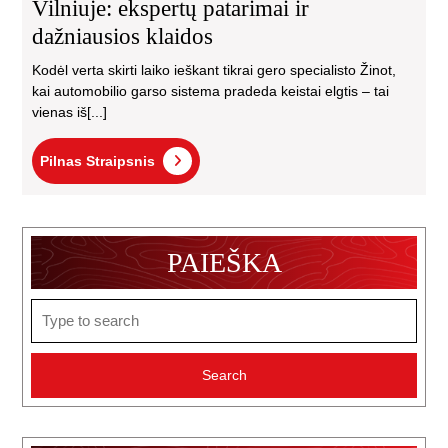
Vilniuje: ekspertų patarimai ir
dažniausios klaidos
Kodėl verta skirti laiko ieškant tikrai gero specialisto Žinot,
kai automobilio garso sistema pradeda keistai elgtis – tai
vienas iš[...]
Pilnas
Pilnas Straipsnis
Straipsnis
PAIEŠKA
Search
for: