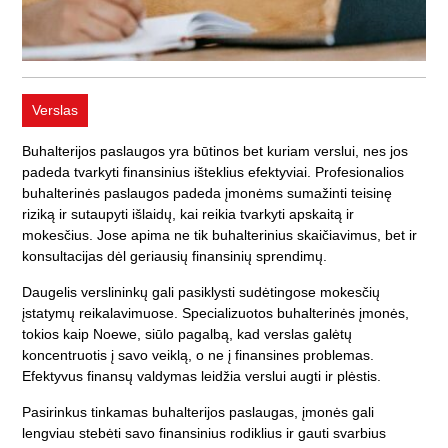
Verslas
Buhalterijos paslaugos yra būtinos bet kuriam verslui, nes jos
padeda tvarkyti finansinius išteklius efektyviai.
Profesionalios
buhalterinės paslaugos padeda įmonėms sumažinti teisinę
riziką ir sutaupyti išlaidų, kai reikia tvarkyti apskaitą ir
mokesčius.
Jose apima ne tik buhalterinius skaičiavimus, bet ir
konsultacijas dėl geriausių finansinių sprendimų.
Daugelis verslininkų gali pasiklysti sudėtingose mokesčių
įstatymų reikalavimuose. Specializuotos buhalterinės įmonės,
tokios kaip Noewe, siūlo pagalbą, kad verslas galėtų
koncentruotis į savo veiklą, o ne į finansines problemas.
Efektyvus finansų valdymas leidžia verslui augti ir plėstis.
Pasirinkus tinkamas buhalterijos paslaugas, įmonės gali
lengviau stebėti savo finansinius rodiklius ir gauti svarbius