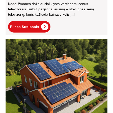
Kodėl žmonės dažniausiai klysta vertindami senus
televizorius Turbūt pažįsti tą jausmą – stovi prieš seną
televizorių, kuris kažkada kainavo kelis[...]
Pilnas
Pilnas Straipsnis
Straipsnis
Sau
ele
įre
kai
El
na
spr
kei
ene
var