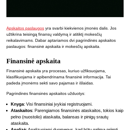
Apskaitos paslaugos
yra svarbi kiekvienos įmonės dalis. Jos
užtikrina teisingą finansų valdymą ir atitiktį mokesčių
reikalavimams. Dabar aptariamos dvi pagrindinės apskaitos
paslaugos: finansinė apskaita ir mokesčių apskaita.
Finansinė apskaita
Finansinė apskaita yra procesas, kuriuo užfiksuojama,
klasifikuojama ir apibendrinama finansinė informacija. Tai
padeda įmonėms sekti savo pajamas ir išlaidas.
Pagrindinės finansinės apskaitos užduotys:
Knyga
: Visi finansiniai įvykiai registruojami.
Ataskaitos
: Parengiamos finansinės ataskaitos, tokios kaip
pelno (nuostolio) ataskaita, balansas ir pinigų srautų
ataskaita.
Analizė
: Analizuojami duomenys, kad būtų galima priimti