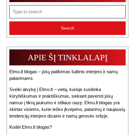
Search
for:
APIE ŠĮ TINKLALAPĮ
Elmo.lt blogas – jūsų patikimas šaltinis interjero ir namų
patarimams
Sveiki atvykę į Elmo.lt – vietą, kurioje susitinka
kūrybiškumas ir praktiškumas, siekiant paversti jūsų
namus į tikrą jaukumo ir stiliaus oazę. Elmo.lt blogas yra
skirtas visiems, kurie ieško įkvėpimo, patarimų ir naujausių
tendencijų interjero dizaino ir namų gerovės srityje.
Kodėl Elmo.lt blogas?