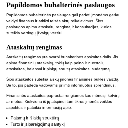
Papildomos buhalterinės paslaugos
Papildomos buhalterinės paslaugos gali padėti įmonėms geriau
valdyti finansus ir atitikti teisės aktų reikalavimus. Šios
paslaugos apima ataskaitų rengimą ir konsultacijas, kurios
suteikia vertingų įžvalgų verslui.
Ataskaitų rengimas
Ataskaitų rengimas yra svarbi buhalterinės apskaitos dalis. Jis
apima finansinių ataskaitų, tokių kaip pelno ir nuostolių
ataskaitos, balansai ir pinigų srautų ataskaitos, sudarymą.
Šios ataskaitos suteikia aiškų įmonės finansinės būklės vaizdą.
Be to, jos padeda vadovams priimti informuotus sprendimus.
Finansinės ataskaitos paprastai rengiamos kas mėnesį, ketvirtį
ar metus. Kiekviena iš jų atspindi tam tikrus įmonės veiklos
aspektus ir pateikia informaciją apie:
Pajamų ir išlaidų struktūrą
Turto ir įsipareigojimų santykį