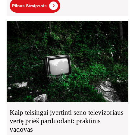
Pilnas
Pilnas Straipsnis
Straipsnis
Kai
tei
įver
se
tel
ver
pri
par
pra
va
Kaip teisingai įvertinti seno televizoriaus
vertę prieš parduodant: praktinis
vadovas