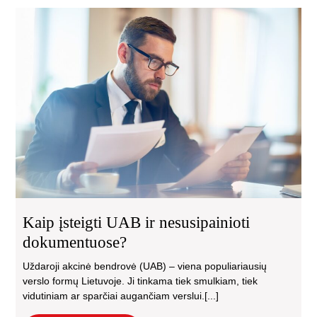
Kai
įste
UA
ir
nes
do
Kaip įsteigti UAB ir nesusipainioti
dokumentuose?
Uždaroji akcinė bendrovė (UAB) – viena populiariausių
verslo formų Lietuvoje. Ji tinkama tiek smulkiam, tiek
vidutiniam ar sparčiai augančiam verslui.[...]