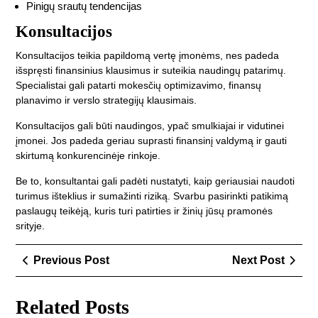
Pinigų srautų tendencijas
Konsultacijos
Konsultacijos teikia papildomą vertę įmonėms, nes padeda
išspręsti finansinius klausimus ir suteikia naudingų patarimų.
Specialistai gali patarti mokesčių optimizavimo, finansų
planavimo ir verslo strategijų klausimais.
Konsultacijos gali būti naudingos, ypač smulkiajai ir vidutinei
įmonei. Jos padeda geriau suprasti finansinį valdymą ir gauti
skirtumą konkurencinėje rinkoje.
Be to, konsultantai gali padėti nustatyti, kaip geriausiai naudoti
turimus išteklius ir sumažinti riziką. Svarbu pasirinkti patikimą
paslaugų teikėją, kuris turi patirties ir žinių jūsų pramonės
srityje.
Navigacija
Previous
Next
Previous Post
Next Post
tarp
Post
Post
įrašų
Related Posts