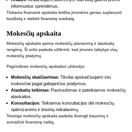
informuotus sprendimus.
Tinkama finansinė apskaita leidžia įmonėms geriau suplanuoti
biudžetą ir stebėti finansinę sveikatą.
Mokesčių apskaita
Mokesčių apskaita apima mokesčių planavimą ir ataskaitų
rengimą. Ši sritis padeda užtikrinti, kad įmonės laikytųsi visų
mokesčių įstatymų.
Pagrindinės mokesčių apskaitos užduotys:
Mokesčių skaičiavimas
: Tiksliai apskaičiuojami visi
mokesčiai pagal galiojančius įstatymus.
Ataskaitų teikimas
: Pasiruošimas ir pateikiamos mokesčių
ataskaitos.
Konsultacijos
: Teikiamos konsultacijos dėl mokesčių
optimizavimo ir teisinių reikalavimų.
Teisinga mokesčių apskaita padeda išvengti bausmių ir
sumažinti finansinę naštą.