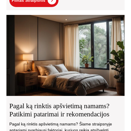
Pilnas Straipsnis
Straipsnis
Pag
ką
rink
apš
na
Pat
pat
ir
rek
Pagal ką rinktis apšvietimą namams?
Patikimi patarimai ir rekomendacijos
Pagal ką rinktis apšvietimą namams? Šiame straipsnyje
aptariami svarbiausi faktoriai, kuriuos reikia atsižvelgti