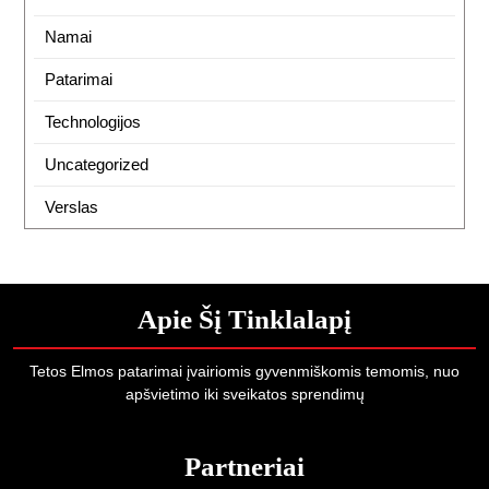
Namai
Patarimai
Technologijos
Uncategorized
Verslas
Apie Šį Tinklalapį
Tetos Elmos patarimai įvairiomis gyvenmiškomis temomis, nuo
apšvietimo iki sveikatos sprendimų
Partneriai