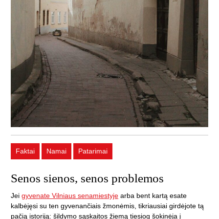
Faktai
Namai
Patarimai
Senos sienos, senos problemos
Jei
gyvenate Vilniaus senamiestyje
arba bent kartą esate
kalbėjęsi su ten gyvenančiais žmonėmis, tikriausiai girdėjote tą
pačią istoriją: šildymo sąskaitos žiemą tiesiog šokinėja į