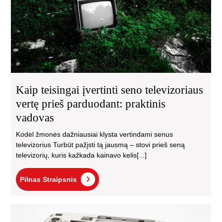
pri
par
pra
va
Kaip teisingai įvertinti seno televizoriaus
vertę prieš parduodant: praktinis
vadovas
Kodėl žmonės dažniausiai klysta vertindami senus
televizorius Turbūt pažįsti tą jausmą – stovi prieš seną
televizorių, kuris kažkada kainavo kelis[...]
Pilnas
Pilnas Straipsnis
Straipsnis
Kai
atp