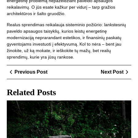
energetinę problemą nepažeidžiant paveldo apsaugos
reikalavimų. O jūs esate kažkur per vidurį – tarp gražios
architektūros ir šalto gruodžio.
Realus sprendimas reikalauja sisteminio požiūrio: lankstesnių
paveldo apsaugos taisyklių, kurios leistų energetinę
modernizaciją neprarandant estetikos, ir finansinių paskatų
gyventojams investuoti į efektyvumą. Kol to nėra – bent jau
žinokite, už ką mokate, ir ieškokite tų mažų, bet realių
sprendimų, kurie yra jūsų rankose.
Navigacija
Previous
Next
Previous Post
Next Post
tarp
Post
Post
įrašų
Related Posts
Kai
tei
įver
se
tel
ver