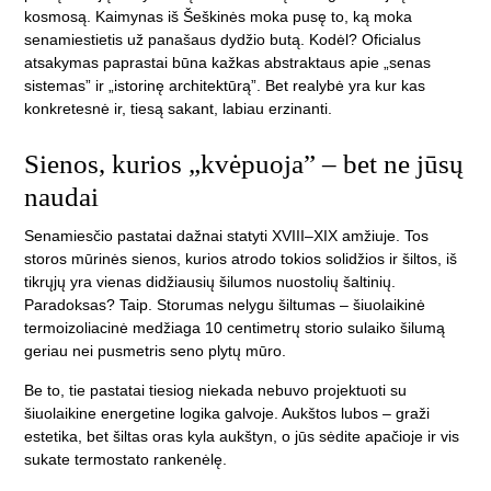
kosmosą. Kaimynas iš Šeškinės moka pusę to, ką moka
senamiestietis už panašaus dydžio butą. Kodėl? Oficialus
atsakymas paprastai būna kažkas abstraktaus apie „senas
sistemas” ir „istorinę architektūrą”. Bet realybė yra kur kas
konkretesnė ir, tiesą sakant, labiau erzinanti.
Sienos, kurios „kvėpuoja” – bet ne jūsų
naudai
Senamiesčio pastatai dažnai statyti XVIII–XIX amžiuje. Tos
storos mūrinės sienos, kurios atrodo tokios solidžios ir šiltos, iš
tikrųjų yra vienas didžiausių šilumos nuostolių šaltinių.
Paradoksas? Taip. Storumas nelygu šiltumas – šiuolaikinė
termoizoliacinė medžiaga 10 centimetrų storio sulaiko šilumą
geriau nei pusmetris seno plytų mūro.
Be to, tie pastatai tiesiog niekada nebuvo projektuoti su
šiuolaikine energetine logika galvoje. Aukštos lubos – graži
estetika, bet šiltas oras kyla aukštyn, o jūs sėdite apačioje ir vis
sukate termostato rankenėlę.