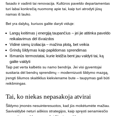
fasado ir vadinti tai renovacija. Kultūros paveldo departamentas
turi labai konkrečią nuomonę apie tai, kaip turi atrodyti jūsų
namas iš lauko.
Bet yra dalykų, kuriuos galite daryti viduje:
Langų keitimas į energiją taupančius – jei jie atitinka paveldo
reikalavimus dėl išvaizdos
Vidinė sienų izoliacija – mažina plotą, bet veikia
Grindų šildymas kaip papildomas sprendimas
Išmanūs termostatai, kurie leidžia bent jau valdyti tai, ką
galite valdyti
Taip pat verta kalbėtis su namo bendrija. Jei visi gyventojai
susitaria dėl bendrų sprendimų – modernizuoti šildymo mazgą,
įrengti šilumos skaitiklius kiekviename bute – taupymas gali būti
reikšmingas.
Tai, ko niekas nepasakoja atvirai
Šildymo įmonės nesuinteresuotos, kad jūs mokėtumėte mažiau.
Savivaldybė neturi aiškios strategijos, kaip spręsti senamiesčio