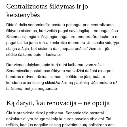
Centralizuotas šildymas ir jo
keistenybės
Didelė dalis senamiesčio pastatų prijungta prie centralizuoto
šildymo sistemos, kuri veikia pagal savo logiką – ne pagal jūsų.
Sistema įsijungia ir išsijungia pagal oro temperatūrą lauke, o ne
pagal tai, ko jums reikia konkrečiu momentu. Jei spalio viduryje
staiga atšąla, bet sistema dar „nepasiruošusi” žiemai – jūs
sėdite šaltame bute ir laukiate.
Dar vienas dalykas, apie kurį retai kalbama: vamzdžiai.
Senamiesčio pastatuose šildymo vamzdžiai dažnai eina per
bendras erdves, rūsius, sienas – ir šildo ne jūsų butą, o
koridorių arba tiesiog skleidžia šilumą į aplinką. Jūs mokate už
tą šilumą, bet jos negaunate.
Ką daryti, kai renovacija – ne opcija
Čia ir prasideda tikroji problema. Senamiesčio pastatai
dažniausiai yra saugomi kaip kultūros paveldo objektai. Tai
reiškia, kad jūs negalite tiesiog pritvirtinti putų polistireno ant