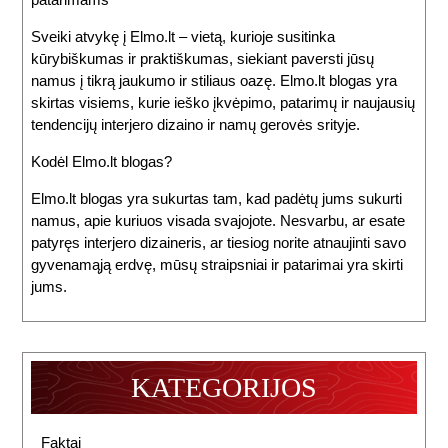
Sveiki atvykę į Elmo.lt – vietą, kurioje susitinka
kūrybiškumas ir praktiškumas, siekiant paversti jūsų
namus į tikrą jaukumo ir stiliaus oazę. Elmo.lt blogas yra
skirtas visiems, kurie ieško įkvėpimo, patarimų ir naujausių
tendencijų interjero dizaino ir namų gerovės srityje.
Kodėl Elmo.lt blogas?
Elmo.lt blogas yra sukurtas tam, kad padėtų jums sukurti
namus, apie kuriuos visada svajojote. Nesvarbu, ar esate
patyręs interjero dizaineris, ar tiesiog norite atnaujinti savo
gyvenamąją erdvę, mūsų straipsniai ir patarimai yra skirti
jums.
KATEGORIJOS
Faktai