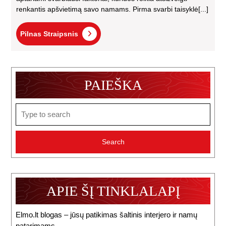
renkantis apšvietimą savo namams. Pirma svarbi taisyklė[...]
Pilnas
Pilnas Straipsnis
Straipsnis
PAIEŠKA
Search
for:
APIE ŠĮ TINKLALAPĮ
Elmo.lt blogas – jūsų patikimas šaltinis interjero ir namų
patarimams