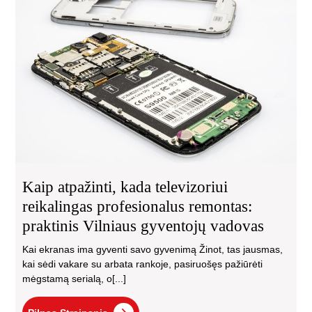
ka
tele
rei
pro
rem
pra
Vil
gyv
va
Kaip atpažinti, kada televizoriui
reikalingas profesionalus remontas:
praktinis Vilniaus gyventojų vadovas
Kai ekranas ima gyventi savo gyvenimą Žinot, tas jausmas,
kai sėdi vakare su arbata rankoje, pasiruošęs pažiūrėti
mėgstamą serialą, o[...]
Pilnas